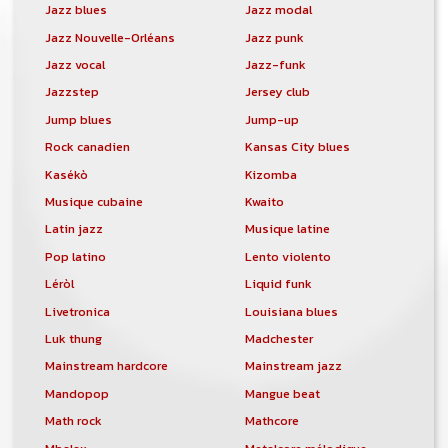
Jazz blues
Jazz modal
Jazz Nouvelle-Orléans
Jazz punk
Jazz vocal
Jazz-funk
Jazzstep
Jersey club
Jump blues
Jump-up
Rock canadien
Kansas City blues
Kasékò
Kizomba
Musique cubaine
Kwaito
Latin jazz
Musique latine
Pop latino
Lento violento
Léròl
Liquid funk
Livetronica
Louisiana blues
Luk thung
Madchester
Mainstream hardcore
Mainstream jazz
Mandopop
Mangue beat
Math rock
Mathcore