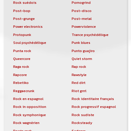
Rock suédois
Pornogrind
Post-bop
Post-disco
Post-grunge
Post-metal
Power electronics
Powerviolence
Protopunk
Trance psychédélique
Soul psychédélique
Punk blues
Punta rock
Punto guajiro
Queercore
Quiet storm
Raga rock
Rap rock
Rapcore
Rawstyle
Rebetiko
Red dirt
Reggaecrunk
Riot grrrl
Rock en espagnol
Rock identitaire français
Rock in opposition
Rock progressif espagnol
Rock symphonique
Rock sudiste
Rock wagnérien
Rocksteady
Roots rock
Sadcore