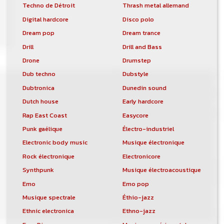
Techno de Détroit
Thrash metal allemand
Digital hardcore
Disco polo
Dream pop
Dream trance
Drill
Drill and Bass
Drone
Drumstep
Dub techno
Dubstyle
Dubtronica
Dunedin sound
Dutch house
Early hardcore
Rap East Coast
Easycore
Punk gaélique
Électro-industriel
Electronic body music
Musique électronique
Rock électronique
Electronicore
Synthpunk
Musique électroacoustique
Emo
Emo pop
Musique spectrale
Éthio-jazz
Ethnic electronica
Ethno-jazz