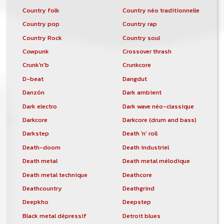
Country folk
Country néo traditionnelle
Country pop
Country rap
Country Rock
Country soul
Cowpunk
Crossover thrash
Crunk'n'b
Crunkcore
D-beat
Dangdut
Danzón
Dark ambient
Dark electro
Dark wave néo-classique
Darkcore
Darkcore (drum and bass)
Darkstep
Death 'n' roll
Death-doom
Death industriel
Death metal
Death metal mélodique
Death metal technique
Deathcore
Deathcountry
Deathgrind
Deepkho
Deepstep
Black metal dépressif
Detroit blues