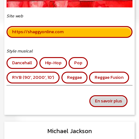
Site web
https://shaggyonline.com
Style musical
Dancehall
Hip-Hop
Pop
R'n'B (90', 2000', 10')
Reggae
Reggae Fusion
sur Shag
En savoir plus
Michael Jackson