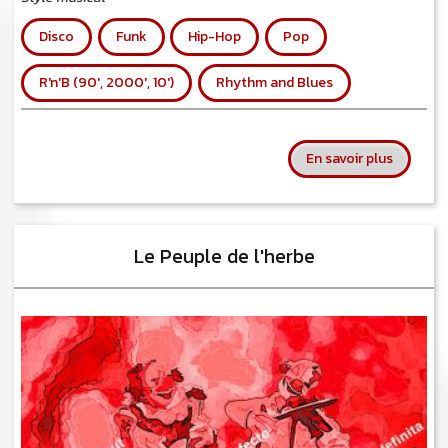
Disco
Funk
Hip-Hop
Pop
R'n'B (90', 2000', 10')
Rhythm and Blues
sur Mich
En savoir plus
Le Peuple de l'herbe