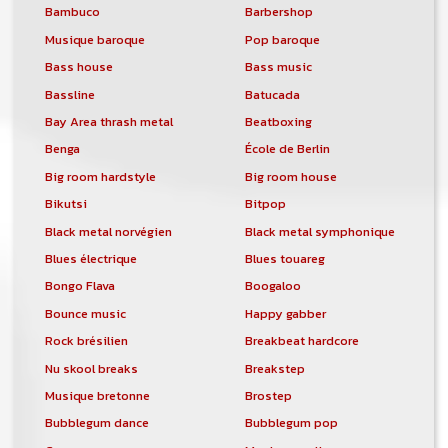
Un nouveau service de petites annonces
Bambuco
Barbershop
pour musicien vous est proposé sur le
Musique baroque
Pop baroque
site. Ce service permet, lorsque vous
êtes musiciens ou un groupe, un
Bass house
Bass music
orchestre, DJ, etc... de chercher un/des
Bassline
Batucada
musicen(s) ou un groupe, un orchestre,
un DJ, etc...
Bay Area thrash metal
Beatboxing
Benga
École de Berlin
Big room hardstyle
Big room house
Bikutsi
Bitpop
Black metal norvégien
Black metal symphonique
Blues électrique
Blues touareg
Bongo Flava
Boogaloo
Bounce music
Happy gabber
Rock brésilien
Breakbeat hardcore
Nu skool breaks
Breakstep
Musique bretonne
Brostep
Bubblegum dance
Bubblegum pop