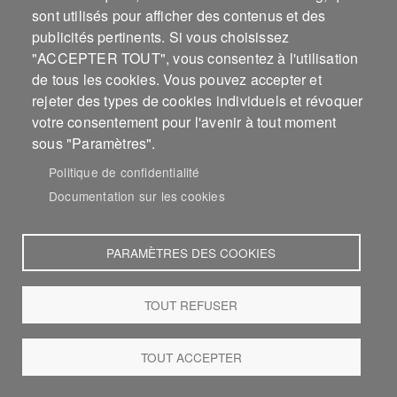
1981
1980
1979
1978
sont utilisés pour afficher des contenus et des
publicités pertinents. Si vous choisissez
1977
1976
1975
1974
"ACCEPTER TOUT", vous consentez à l'utilisation
1973
1972
1971
1970
de tous les cookies. Vous pouvez accepter et
1969
1968
1967
1966
rejeter des types de cookies individuels et révoquer
1965
1964
1963
1962
votre consentement pour l'avenir à tout moment
1961
1960
1958
1957
sous "Paramètres".
1956
1955
1954
1953
Politique de confidentialité
1952
1950
1949
1948
Documentation sur les cookies
1947
1944
1941
1940
1939
1938
1937
1935
1930
1926
1924
1923
PARAMÈTRES DES COOKIES
1922
1918
1917
TOUT REFUSER
TOUT ACCEPTER
MENU PIED DE PAGE