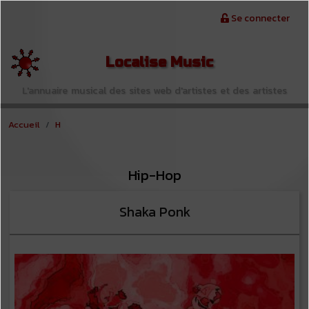
Aller au contenu principal
Menu du compte de l'utilisateur
Se connecter
Localise Music
L'annuaire musical des sites web d'artistes et des artistes
Accueil
H
Hip-Hop
Shaka Ponk