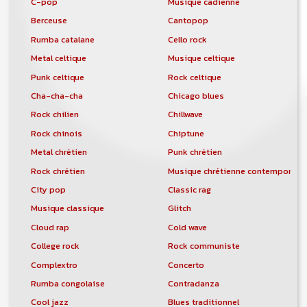
C-pop
Musique cadienne
Berceuse
Cantopop
Rumba catalane
Cello rock
Metal celtique
Musique celtique
Punk celtique
Rock celtique
Cha-cha-cha
Chicago blues
Rock chilien
Chillwave
Rock chinois
Chiptune
Metal chrétien
Punk chrétien
Rock chrétien
Musique chrétienne contemporain
City pop
Classic rag
Musique classique
Glitch
Cloud rap
Cold wave
College rock
Rock communiste
Complextro
Concerto
Rumba congolaise
Contradanza
Cool jazz
Blues traditionnel