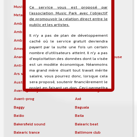
Musique alternative
Country alternative
Ce service vous est proposé par
l'association Music Park avec l'objectif
Metal alternatif
Ambient
de promouvoir la relation direct entre le
Ambient dub
Ambient House
public et les artistes.
Ambient Jungle
Ambient Minimalist
Il n'y a pas de plan de développement
Ambient Techno
Ambient industriel
caché où le service gratuit deviendra
payant par la suite une fois un certain
Americana
Rock turc
nombre d'utilisateurs atteint. Il n'y a pas
Anarcho Punk
Musique arabo-andalouse
d'exploitation des données dont la visée
est un modèle économique. Néanmoins
Anti-folk
Rock argentin
ma grand mère disait tout travail mérite
Ars subtilior
Art Rock
salaire, vous pourrez donc, lorsque cela
sera proposé, soutenir financièrement le
Austropop
Avant-funk
projet en faisant un don. Ceci permettra
Avant-garde jazz
Metal avant-gardiste
de financer l'hébergement, le nom de
Avant-prog
Axé
domaine, les heures de maintenance et
de développement du site, et peut-être
Baggy
Baguala
une campagne de communication. Il va
Baião
Baila
de soit que l'ensemble de la
comptabilité sera totalement publique
Bakersfield sound
Balearic beat
visible directement sur le site.
Balearic trance
Baltimore club