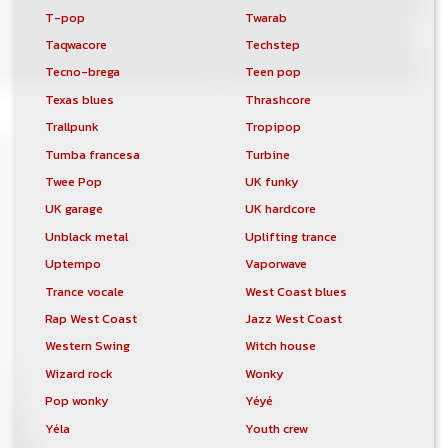
T-pop
Twarab
Taqwacore
Techstep
Tecno-brega
Teen pop
Texas blues
Thrashcore
Trallpunk
Tropipop
Tumba francesa
Turbine
Twee Pop
UK funky
UK garage
UK hardcore
Unblack metal
Uplifting trance
Uptempo
Vaporwave
Trance vocale
West Coast blues
Rap West Coast
Jazz West Coast
Western Swing
Witch house
Wizard rock
Wonky
Pop wonky
Yéyé
Yéla
Youth crew