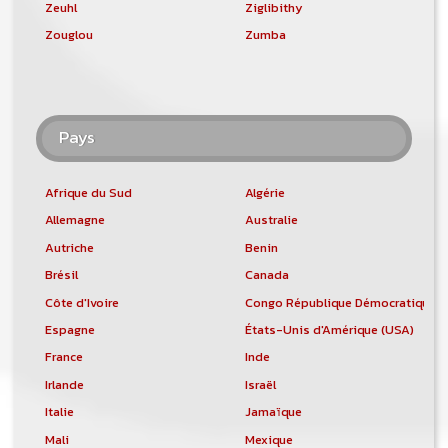
Zeuhl
Ziglibithy
Zouglou
Zumba
Pays
Afrique du Sud
Algérie
Allemagne
Australie
Autriche
Benin
Brésil
Canada
Côte d'Ivoire
Congo République Démocratique
Espagne
États-Unis d'Amérique (USA)
France
Inde
Irlande
Israël
Italie
Jamaïque
Mali
Mexique