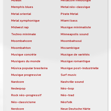
Mbalax
Metalcore mélodique
Memphis blues
Metal néo-classique
Metal oriental
Pirate Metal
Metal symphonique
Miami bass
Midwest rap
Musique minimaliste
Techno minimale
Minneapolis sound
Moombahcore
Moombahsoul
Moombahton
Mozambique
Musique concrète
Musique de variétés
Musiques du monde
Musique romantique
Música popular brasileira
Musique post-industrielle
Musique progressive
Surf music
Nardcore
Nashville sound
Nederpop
Néo-bop
Rock néo-progressif
Néo-trad
Néo-classicisme
Néofolk
Nerdcore
Neue Deutsche Härte