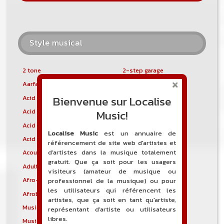
Style musical
2 tone
2-step garage
Aarfa
Abstract Hip-hop
Bienvenue sur Localise
Acid Breaks
Folk psychédélique
Music!
Acid House
Acid Jazz
Acid Rock
Acid Techno
Localise Music
est un annuaire de
Acid Trance
Acidcore
référencement de site web d'artistes et
d'artistes dans la musique totalement
Acousmatique
Musique acoustique
gratuit. Que ça soit pour les usagers
Adult Contemporary
Afro house
visiteurs (amateur de musique ou
Afro-Cubain
Jazz afro-cubain
professionnel de la musique) ou pour
les utilisateurs qui référencent les
Afrobeat
Aggrotech
artistes, que ça soit en tant qu'artiste,
Musique aléatoire
Allaoui
représentant d'artiste ou utilisateurs
libres.
Musique ancienne
Rock alternatif latino