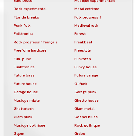
Euro Disco
Musique expérimentale
Rock expérimental
Metal extrême
Florida breaks
Folk progressif
Punk folk
Medieval rock
Folktronica
Forest
Rock progressif français
Freakbeat
Freeform hardcore
Freestyle
Fun-punk
Funkstep
Funktronica
Funky house
Future bass
Future garage
Future house
G-funk
Garage house
Garage punk
Musique mixte
Ghetto house
Ghettotech
Glam metal
Glam punk
Gospel blues
Musique gothique
Rock gothique
Gqom
Grebo