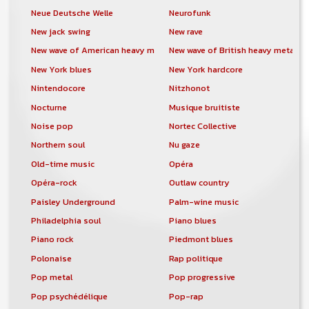
Neue Deutsche Welle
Neurofunk
New jack swing
New rave
New wave of American heavy metal
New wave of British heavy metal
New York blues
New York hardcore
Nintendocore
Nitzhonot
Nocturne
Musique bruitiste
Noise pop
Nortec Collective
Northern soul
Nu gaze
Old-time music
Opéra
Opéra-rock
Outlaw country
Paisley Underground
Palm-wine music
Philadelphia soul
Piano blues
Piano rock
Piedmont blues
Polonaise
Rap politique
Pop metal
Pop progressive
Pop psychédélique
Pop-rap