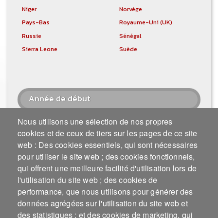
Niger
Norvège
Pays-Bas
Royaume-Uni (UK)
Russie
Sénégal
Sierra Leone
Suède
Année de début
Nous utilisons une sélection de nos propres
2014
2013
2012
2011
cookies et de ceux de tiers sur les pages de ce site
2010
2008
2007
2006
web : Des cookies essentiels, qui sont nécessaires
2005
2004
2003
2002
pour utiliser le site web ; des cookies fonctionnels,
2001
2000
1999
1998
qui offrent une meilleure facilité d'utilisation lors de
1997
1996
1995
1994
l'utilisation du site web ; des cookies de
1993
1992
1991
1990
performance, que nous utilisons pour générer des
1989
1988
1987
1986
données agrégées sur l'utilisation du site web et
1985
1984
1983
1982
des statistiques ; et des cookies de marketing, qui