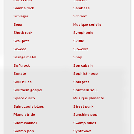
Samba rock
Sambass
Schlager
Schranz
Séga
Musique sérielle
Shock rock
Symphonie
Ska-jazz
Skiffle
Skweee
Slowcore
Sludge metal
Snap
Soft rock
Son cubain
Sonate
Sophisti-pop
Soul blues
Soul jazz
Southern gospel
Southern soul
Space disco
Musique planante
Saint Louis blues
Street punk
Piano stride
Sunshine pop
Suomisaundi
Swamp blues
Swamp pop
Synthwave