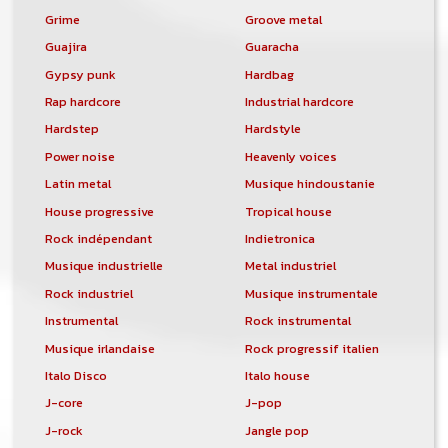
Grime
Groove metal
Guajira
Guaracha
Gypsy punk
Hardbag
Rap hardcore
Industrial hardcore
Hardstep
Hardstyle
Power noise
Heavenly voices
Latin metal
Musique hindoustanie
House progressive
Tropical house
Rock indépendant
Indietronica
Musique industrielle
Metal industriel
Rock industriel
Musique instrumentale
Instrumental
Rock instrumental
Musique irlandaise
Rock progressif italien
Italo Disco
Italo house
J-core
J-pop
J-rock
Jangle pop