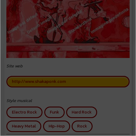
Site web
http://www.shakaponk.com
Style musical
Electro Rock
Funk
Hard Rock
Heavy Metal
Hip-Hop
Rock