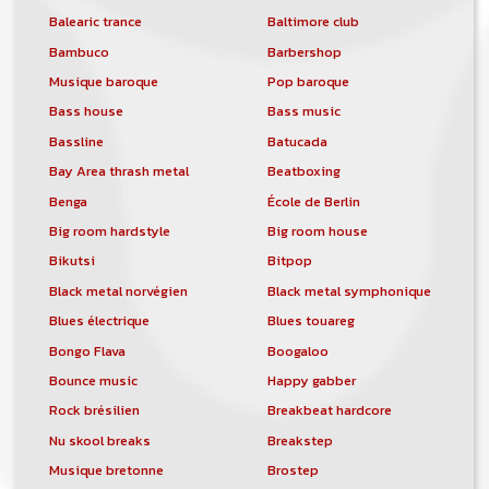
Balearic trance
Baltimore club
Bambuco
Barbershop
Musique baroque
Pop baroque
Bass house
Bass music
Bassline
Batucada
Bay Area thrash metal
Beatboxing
Benga
École de Berlin
Big room hardstyle
Big room house
Bikutsi
Bitpop
Black metal norvégien
Black metal symphonique
Blues électrique
Blues touareg
Bongo Flava
Boogaloo
Bounce music
Happy gabber
Rock brésilien
Breakbeat hardcore
Nu skool breaks
Breakstep
Musique bretonne
Brostep