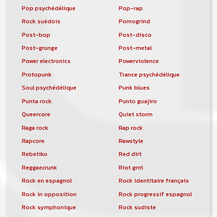
Pop psychédélique
Pop-rap
Rock suédois
Pornogrind
Post-bop
Post-disco
Post-grunge
Post-metal
Power electronics
Powerviolence
Protopunk
Trance psychédélique
Soul psychédélique
Punk blues
Punta rock
Punto guajiro
Queercore
Quiet storm
Raga rock
Rap rock
Rapcore
Rawstyle
Rebetiko
Red dirt
Reggaecrunk
Riot grrrl
Rock en espagnol
Rock identitaire français
Rock in opposition
Rock progressif espagnol
Rock symphonique
Rock sudiste