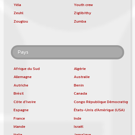
Yéla
Youth crew
Zeuhl
Ziglibithy
Zouglou
Zumba
Pays
Afrique du Sud
Algérie
Allemagne
Australie
Autriche
Benin
Brésil
Canada
Côte d'Ivoire
Congo République Démocratique
Espagne
États-Unis d'Amérique (USA)
France
Inde
Irlande
Israël
Italie
Jamaïque