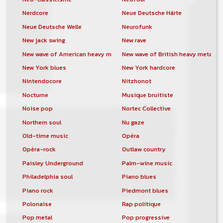
Nerdcore
Neue Deutsche Härte
Neue Deutsche Welle
Neurofunk
New jack swing
New rave
New wave of American heavy metal
New wave of British heavy metal
New York blues
New York hardcore
Nintendocore
Nitzhonot
Nocturne
Musique bruitiste
Noise pop
Nortec Collective
Northern soul
Nu gaze
Old-time music
Opéra
Opéra-rock
Outlaw country
Paisley Underground
Palm-wine music
Philadelphia soul
Piano blues
Piano rock
Piedmont blues
Polonaise
Rap politique
Pop metal
Pop progressive