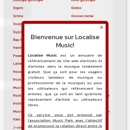
Gqom
Grebo
Grime
Groove metal
Guajira
Guaracha
Gypsy punk
Hardbag
Bienvenue sur Localise
Rap hardcore
Industrial hardcore
Music!
Hardstep
Hardstyle
Localise Music
est un annuaire de
Power noise
Heavenly voices
référencement de site web d'artistes et
Latin metal
Musique hindoustanie
d'artistes dans la musique totalement
House progressive
Tropical house
gratuit. Que ça soit pour les usagers
visiteurs (amateur de musique ou
Rock indépendant
Indietronica
professionnel de la musique) ou pour
Musique industrielle
Metal industriel
les utilisateurs qui référencent les
artistes, que ça soit en tant qu'artiste,
Rock industriel
Musique instrumentale
représentant d'artiste ou utilisateurs
Instrumental
Rock instrumental
libres.
Musique irlandaise
Rock progressif italien
Ce service vous est proposé par
Italo Disco
Italo house
l'association Music Park avec l'objectif
de promouvoir la relation direct entre le
J-core
J-pop