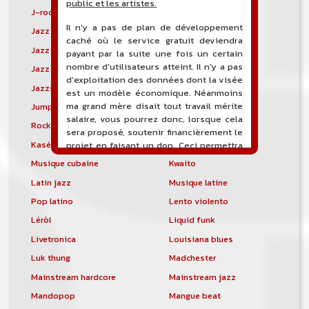
public et les artistes.
J-rock
Jangle pop
Il n'y a pas de plan de développement
Jazz blues
Jazz modal
caché où le service gratuit deviendra
Jazz Nouvelle-Orléans
Jazz punk
payant par la suite une fois un certain
nombre d'utilisateurs atteint. Il n'y a pas
Jazz vocal
Jazz-funk
d'exploitation des données dont la visée
Jazzstep
Jersey club
est un modèle économique. Néanmoins
ma grand mère disait tout travail mérite
Jump blues
Jump-up
salaire, vous pourrez donc, lorsque cela
Rock canadien
Kansas City blues
sera proposé, soutenir financièrement le
Kasékò
Kizomba
projet en faisant un don. Ceci permettra
de financer l'hébergement, le nom de
Musique cubaine
Kwaito
domaine, les heures de maintenance et
Latin jazz
Musique latine
de développement du site, et peut-être
une campagne de communication. Il va
Pop latino
Lento violento
de soit que l'ensemble de la
Léròl
Liquid funk
comptabilité sera totalement publique
visible directement sur le site.
Livetronica
Louisiana blues
Luk thung
Madchester
Un nouveau service de petites annonces
pour musicien vous est proposé sur le
Mainstream hardcore
Mainstream jazz
site. Ce service permet, lorsque vous
Mandopop
Mangue beat
êtes musiciens ou un groupe, un