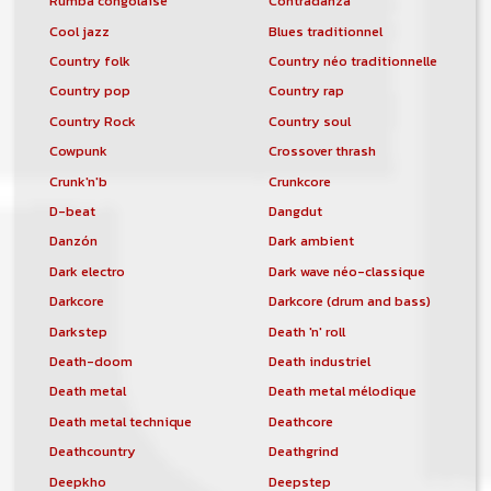
Rumba congolaise
Contradanza
Cool jazz
Blues traditionnel
Country folk
Country néo traditionnelle
Country pop
Country rap
Country Rock
Country soul
Cowpunk
Crossover thrash
Crunk'n'b
Crunkcore
D-beat
Dangdut
Danzón
Dark ambient
Dark electro
Dark wave néo-classique
Darkcore
Darkcore (drum and bass)
Darkstep
Death 'n' roll
Death-doom
Death industriel
Death metal
Death metal mélodique
Death metal technique
Deathcore
Deathcountry
Deathgrind
Deepkho
Deepstep