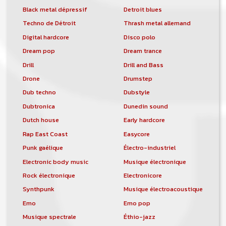
Black metal dépressif
Detroit blues
Techno de Détroit
Thrash metal allemand
Digital hardcore
Disco polo
Dream pop
Dream trance
Drill
Drill and Bass
Drone
Drumstep
Dub techno
Dubstyle
Dubtronica
Dunedin sound
Dutch house
Early hardcore
Rap East Coast
Easycore
Punk gaélique
Électro-industriel
Electronic body music
Musique électronique
Rock électronique
Electronicore
Synthpunk
Musique électroacoustique
Emo
Emo pop
Musique spectrale
Éthio-jazz