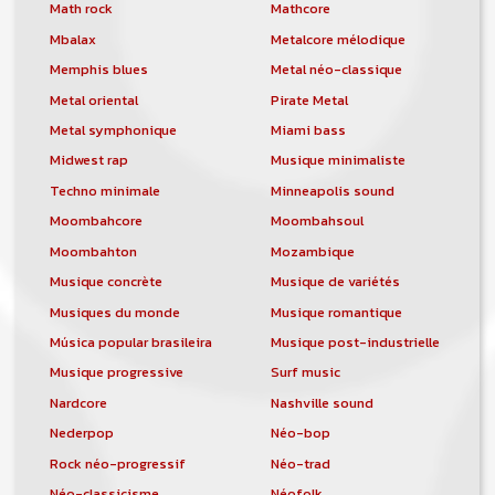
orchestre, DJ, etc... de chercher un/des
Math rock
Mathcore
musicen(s) ou un groupe, un orchestre,
Mbalax
Metalcore mélodique
un DJ, etc...
Memphis blues
Metal néo-classique
Metal oriental
Pirate Metal
Metal symphonique
Miami bass
Midwest rap
Musique minimaliste
Techno minimale
Minneapolis sound
Moombahcore
Moombahsoul
Moombahton
Mozambique
Musique concrète
Musique de variétés
Musiques du monde
Musique romantique
Música popular brasileira
Musique post-industrielle
Musique progressive
Surf music
Nardcore
Nashville sound
Nederpop
Néo-bop
Rock néo-progressif
Néo-trad
Néo-classicisme
Néofolk