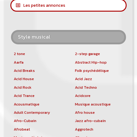
Les petites annonces
Style musical
2 tone
2-step garage
Aarfa
Abstract Hip-hop
Acid Breaks
Folk psychédélique
Acid House
Acid Jazz
Acid Rock
Acid Techno
Acid Trance
Acidcore
Acousmatique
Musique acoustique
Adult Contemporary
Afro house
Afro-Cubain
Jazz afro-cubain
Afrobeat
Aggrotech