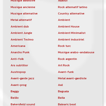
Musique aléatoire
Allaoui
Musique ancienne
Rock alternatif latino
Musique alternative
Country alternative
Metal alternatif
Ambient
Ambient dub
Ambient House
Ambient Jungle
Ambient Minimalist
Ambient Techno
Ambient industriel
Americana
Rock turc
Anarcho Punk
Musique arabo-andalouse
Anti-folk
Rock argentin
Ars subtilior
Art Rock
Austropop
Avant-funk
Avant-garde jazz
Metal avant-gardiste
Avant-prog
Axé
Baggy
Baguala
Baião
Baila
Bakersfield sound
Balearic beat