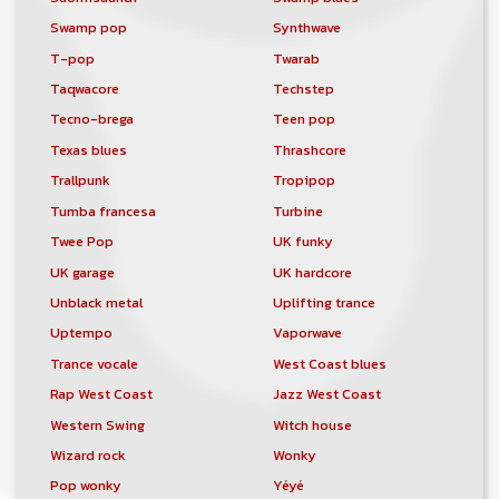
Swamp pop
Synthwave
T-pop
Twarab
Taqwacore
Techstep
Tecno-brega
Teen pop
Texas blues
Thrashcore
Trallpunk
Tropipop
Tumba francesa
Turbine
Twee Pop
UK funky
UK garage
UK hardcore
Unblack metal
Uplifting trance
Uptempo
Vaporwave
Trance vocale
West Coast blues
Rap West Coast
Jazz West Coast
Western Swing
Witch house
Wizard rock
Wonky
Pop wonky
Yéyé