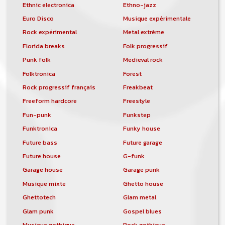
Ethnic electronica
Ethno-jazz
Euro Disco
Musique expérimentale
Rock expérimental
Metal extrême
Florida breaks
Folk progressif
Punk folk
Medieval rock
Folktronica
Forest
Rock progressif français
Freakbeat
Freeform hardcore
Freestyle
Fun-punk
Funkstep
Funktronica
Funky house
Future bass
Future garage
Future house
G-funk
Garage house
Garage punk
Musique mixte
Ghetto house
Ghettotech
Glam metal
Glam punk
Gospel blues
Musique gothique
Rock gothique