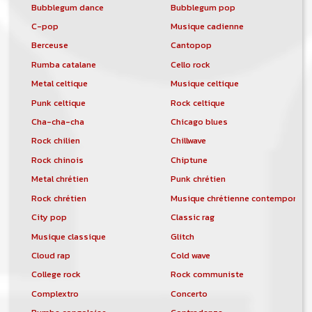
Bubblegum dance
Bubblegum pop
C-pop
Musique cadienne
Berceuse
Cantopop
Rumba catalane
Cello rock
Metal celtique
Musique celtique
Punk celtique
Rock celtique
Cha-cha-cha
Chicago blues
Rock chilien
Chillwave
Rock chinois
Chiptune
Metal chrétien
Punk chrétien
Rock chrétien
Musique chrétienne contemporain
City pop
Classic rag
Musique classique
Glitch
Cloud rap
Cold wave
College rock
Rock communiste
Complextro
Concerto