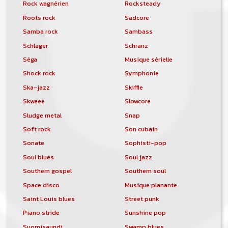
Rock wagnérien
Rocksteady
Roots rock
Sadcore
Samba rock
Sambass
Schlager
Schranz
Séga
Musique sérielle
Shock rock
Symphonie
Ska-jazz
Skiffle
Skweee
Slowcore
Sludge metal
Snap
Soft rock
Son cubain
Sonate
Sophisti-pop
Soul blues
Soul jazz
Southern gospel
Southern soul
Space disco
Musique planante
Saint Louis blues
Street punk
Piano stride
Sunshine pop
Suomisaundi
Swamp blues