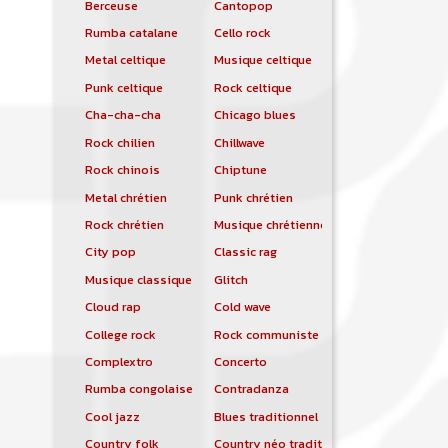
Berceuse
Cantopop
Rumba catalane
Cello rock
Metal celtique
Musique celtique
Punk celtique
Rock celtique
Cha-cha-cha
Chicago blues
Rock chilien
Chillwave
Rock chinois
Chiptune
Metal chrétien
Punk chrétien
Rock chrétien
Musique chrétienne contemporaine
City pop
Classic rag
Musique classique
Glitch
Cloud rap
Cold wave
College rock
Rock communiste
Complextro
Concerto
Rumba congolaise
Contradanza
Cool jazz
Blues traditionnel
Country folk
Country néo traditionnelle