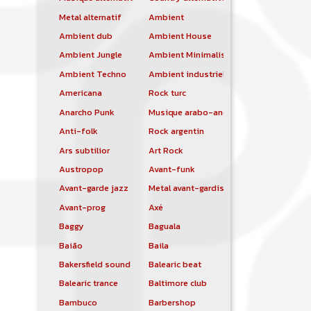
Metal alternatif
Ambient
Ambient dub
Ambient House
Ambient Jungle
Ambient Minimalist
Ambient Techno
Ambient industriel
Americana
Rock turc
Anarcho Punk
Musique arabo-andalouse
Anti-folk
Rock argentin
Ars subtilior
Art Rock
Austropop
Avant-funk
Avant-garde jazz
Metal avant-gardiste
Avant-prog
Axé
Baggy
Baguala
Baião
Baila
Bakersfield sound
Balearic beat
Balearic trance
Baltimore club
Bambuco
Barbershop