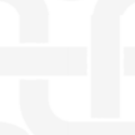
visible directement sur le site.
Un nouveau service de petites annonces
pour musicien vous est proposé sur le
site. Ce service permet, lorsque vous
êtes musiciens ou un groupe, un
orchestre, DJ, etc... de chercher un/des
musicen(s) ou un groupe, un orchestre,
un DJ, etc...