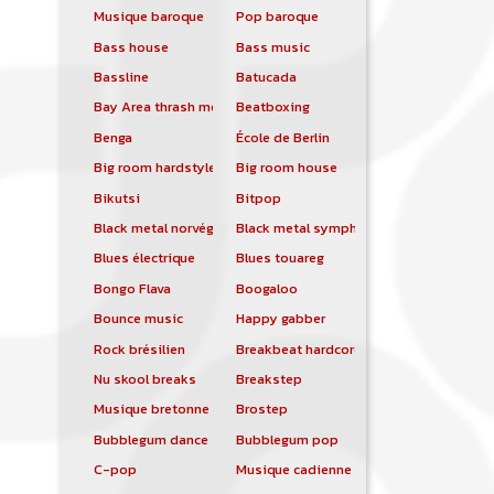
Musique baroque
Pop baroque
Bass house
Bass music
Bassline
Batucada
Bay Area thrash metal
Beatboxing
Benga
École de Berlin
Big room hardstyle
Big room house
Bikutsi
Bitpop
Black metal norvégien
Black metal symphonique
Blues électrique
Blues touareg
Bongo Flava
Boogaloo
Bounce music
Happy gabber
Rock brésilien
Breakbeat hardcore
Nu skool breaks
Breakstep
Musique bretonne
Brostep
Bubblegum dance
Bubblegum pop
C-pop
Musique cadienne