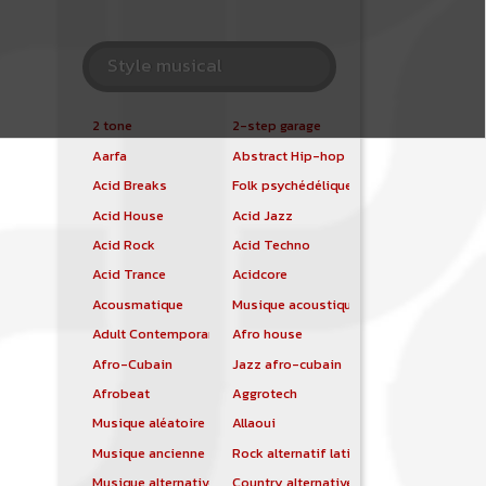
Style musical
2 tone
2-step garage
Aarfa
Abstract Hip-hop
Acid Breaks
Folk psychédélique
Acid House
Acid Jazz
Acid Rock
Acid Techno
Acid Trance
Acidcore
Acousmatique
Musique acoustique
Adult Contemporary
Afro house
Afro-Cubain
Jazz afro-cubain
Afrobeat
Aggrotech
Musique aléatoire
Allaoui
Musique ancienne
Rock alternatif latino
Musique alternative
Country alternative