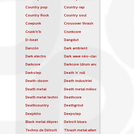
Country pop
Country rap
Country Rock
Country soul
Cowpunk
Crossover thrash
Crunk'n'b
Crunkcore
D-beat
Dangdut
Danzón
Dark ambient
Dark electro
Dark wave néo-classique
Darkcore
Darkcore (drum and bass)
Darkstep
Death 'n' roll
Death-doom
Death industriel
Death metal
Death metal mélodique
Death metal technique
Deathcore
Deathcountry
Deathgrind
Deepkho
Deepstep
Black metal dépressif
Detroit blues
Techno de Détroit
Thrash metal allemand