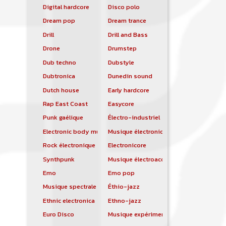
Digital hardcore
Disco polo
Dream pop
Dream trance
Drill
Drill and Bass
Drone
Drumstep
Dub techno
Dubstyle
Dubtronica
Dunedin sound
Dutch house
Early hardcore
Rap East Coast
Easycore
Punk gaélique
Électro-industriel
Electronic body music
Musique électronique
Rock électronique
Electronicore
Synthpunk
Musique électroacoustique
Emo
Emo pop
Musique spectrale
Éthio-jazz
Ethnic electronica
Ethno-jazz
Euro Disco
Musique expérimentale