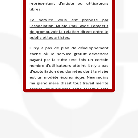
représentant d'artiste ou utilisateurs
libres.
Ce service vous est proposé par
l'association Music Park avec l'objectif
de promouvoir la relation direct entre le
public et les artistes.
Il n'y a pas de plan de développement
caché où le service gratuit deviendra
payant par la suite une fois un certain
nombre d'utilisateurs atteint. Il n'y a pas
d'exploitation des données dont la visée
est un modèle économique. Néanmoins
ma grand mère disait tout travail mérite
salaire, vous pourrez donc, lorsque cela
sera proposé, soutenir financièrement le
projet en faisant un don. Ceci permettra
de financer l'hébergement, le nom de
domaine, les heures de maintenance et
de développement du site, et peut-être
une campagne de communication. Il va
de soit que l'ensemble de la
comptabilité sera totalement publique