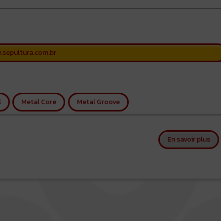
.sepultura.com.br
l
Metal Core
Metal Groove
sur
En savoir plus