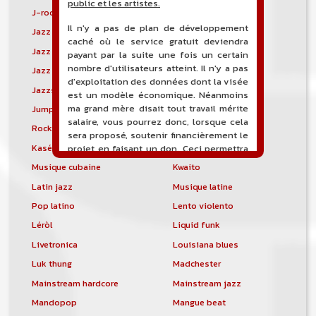
public et les artistes.
J-rock
Jangle pop
Il n'y a pas de plan de développement
Jazz blues
Jazz modal
caché où le service gratuit deviendra
Jazz Nouvelle-Orléans
Jazz punk
payant par la suite une fois un certain
nombre d'utilisateurs atteint. Il n'y a pas
Jazz vocal
Jazz-funk
d'exploitation des données dont la visée
Jazzstep
Jersey club
est un modèle économique. Néanmoins
ma grand mère disait tout travail mérite
Jump blues
Jump-up
salaire, vous pourrez donc, lorsque cela
Rock canadien
Kansas City blues
sera proposé, soutenir financièrement le
Kasékò
Kizomba
projet en faisant un don. Ceci permettra
de financer l'hébergement, le nom de
Musique cubaine
Kwaito
domaine, les heures de maintenance et
Latin jazz
Musique latine
de développement du site, et peut-être
une campagne de communication. Il va
Pop latino
Lento violento
de soit que l'ensemble de la
Léròl
Liquid funk
comptabilité sera totalement publique
visible directement sur le site.
Livetronica
Louisiana blues
Luk thung
Madchester
Un nouveau service de petites annonces
pour musicien vous est proposé sur le
Mainstream hardcore
Mainstream jazz
site. Ce service permet, lorsque vous
Mandopop
Mangue beat
êtes musiciens ou un groupe, un