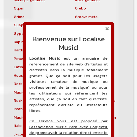
Gqom
Grebo
Grime
Groove metal
Guajira
Guaracha
Gypsy punk
Hardbag
Bienvenue sur Localise
Rap hardcore
Industrial hardcore
Music!
Hardstep
Hardstyle
Localise Music
est un annuaire de
Power noise
Heavenly voices
référencement de site web d'artistes et
Latin metal
Musique hindoustanie
d'artistes dans la musique totalement
House progressive
Tropical house
gratuit. Que ça soit pour les usagers
visiteurs (amateur de musique ou
Rock indépendant
Indietronica
professionnel de la musique) ou pour
Musique industrielle
Metal industriel
les utilisateurs qui référencent les
artistes, que ça soit en tant qu'artiste,
Rock industriel
Musique instrumentale
représentant d'artiste ou utilisateurs
Instrumental
Rock instrumental
libres.
Musique irlandaise
Rock progressif italien
Ce service vous est proposé par
Italo Disco
Italo house
l'association Music Park avec l'objectif
de promouvoir la relation direct entre le
J-core
J-pop