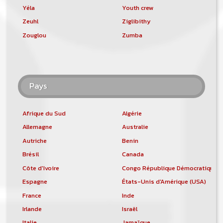
Yéla
Youth crew
Zeuhl
Ziglibithy
Zouglou
Zumba
Pays
Afrique du Sud
Algérie
Allemagne
Australie
Autriche
Benin
Brésil
Canada
Côte d'Ivoire
Congo République Démocratique
Espagne
États-Unis d'Amérique (USA)
France
Inde
Irlande
Israël
Italie
Jamaïque