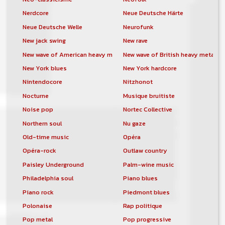
Nerdcore
Neue Deutsche Härte
Neue Deutsche Welle
Neurofunk
New jack swing
New rave
New wave of American heavy metal
New wave of British heavy metal
New York blues
New York hardcore
Nintendocore
Nitzhonot
Nocturne
Musique bruitiste
Noise pop
Nortec Collective
Northern soul
Nu gaze
Old-time music
Opéra
Opéra-rock
Outlaw country
Paisley Underground
Palm-wine music
Philadelphia soul
Piano blues
Piano rock
Piedmont blues
Polonaise
Rap politique
Pop metal
Pop progressive