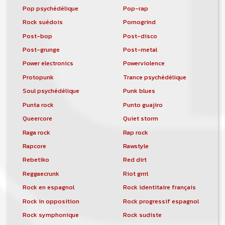
Pop psychédélique
Pop-rap
Rock suédois
Pornogrind
Post-bop
Post-disco
Post-grunge
Post-metal
Power electronics
Powerviolence
Protopunk
Trance psychédélique
Soul psychédélique
Punk blues
Punta rock
Punto guajiro
Queercore
Quiet storm
Raga rock
Rap rock
Rapcore
Rawstyle
Rebetiko
Red dirt
Reggaecrunk
Riot grrrl
Rock en espagnol
Rock identitaire français
Rock in opposition
Rock progressif espagnol
Rock symphonique
Rock sudiste