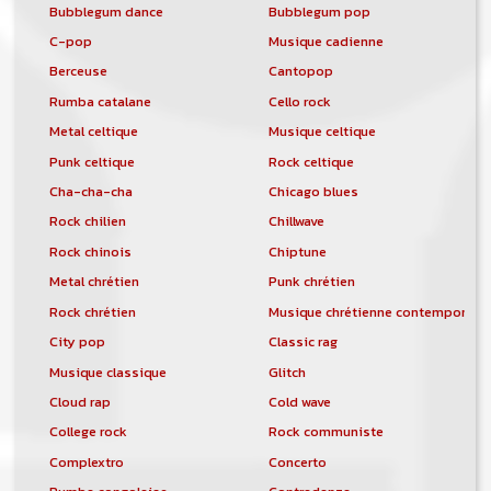
Bubblegum dance
Bubblegum pop
C-pop
Musique cadienne
Berceuse
Cantopop
Rumba catalane
Cello rock
Metal celtique
Musique celtique
Punk celtique
Rock celtique
Cha-cha-cha
Chicago blues
Rock chilien
Chillwave
Rock chinois
Chiptune
Metal chrétien
Punk chrétien
Rock chrétien
Musique chrétienne contemporain
City pop
Classic rag
Musique classique
Glitch
Cloud rap
Cold wave
College rock
Rock communiste
Complextro
Concerto