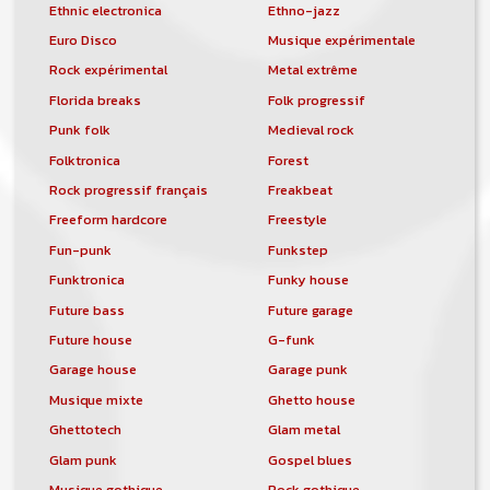
Ethnic electronica
Ethno-jazz
Euro Disco
Musique expérimentale
Rock expérimental
Metal extrême
Florida breaks
Folk progressif
Punk folk
Medieval rock
Folktronica
Forest
Rock progressif français
Freakbeat
Freeform hardcore
Freestyle
Fun-punk
Funkstep
Funktronica
Funky house
Future bass
Future garage
Future house
G-funk
Garage house
Garage punk
Musique mixte
Ghetto house
Ghettotech
Glam metal
Glam punk
Gospel blues
Musique gothique
Rock gothique