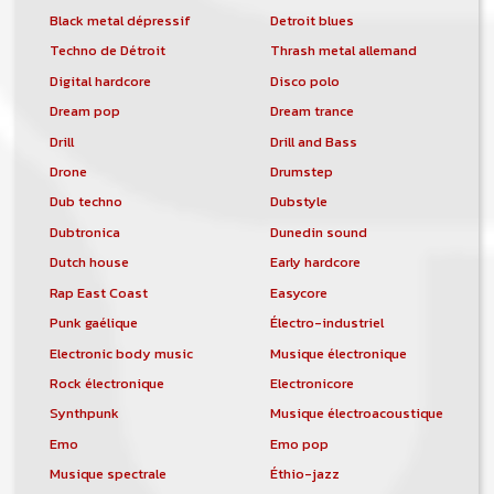
Black metal dépressif
Detroit blues
Techno de Détroit
Thrash metal allemand
Digital hardcore
Disco polo
Dream pop
Dream trance
Drill
Drill and Bass
Drone
Drumstep
Dub techno
Dubstyle
Dubtronica
Dunedin sound
Dutch house
Early hardcore
Rap East Coast
Easycore
Punk gaélique
Électro-industriel
Electronic body music
Musique électronique
Rock électronique
Electronicore
Synthpunk
Musique électroacoustique
Emo
Emo pop
Musique spectrale
Éthio-jazz