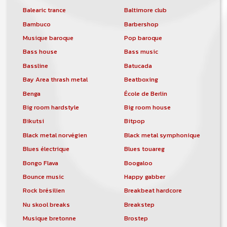
Balearic trance
Baltimore club
Bambuco
Barbershop
Musique baroque
Pop baroque
Bass house
Bass music
Bassline
Batucada
Bay Area thrash metal
Beatboxing
Benga
École de Berlin
Big room hardstyle
Big room house
Bikutsi
Bitpop
Black metal norvégien
Black metal symphonique
Blues électrique
Blues touareg
Bongo Flava
Boogaloo
Bounce music
Happy gabber
Rock brésilien
Breakbeat hardcore
Nu skool breaks
Breakstep
Musique bretonne
Brostep