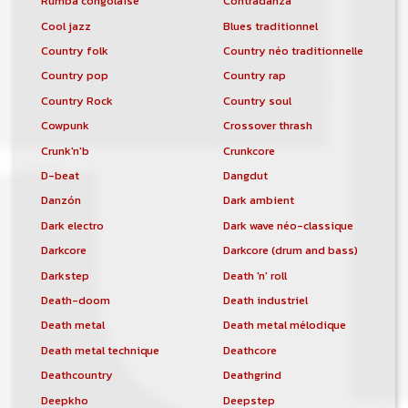
Rumba congolaise
Contradanza
Cool jazz
Blues traditionnel
Country folk
Country néo traditionnelle
Country pop
Country rap
Country Rock
Country soul
Cowpunk
Crossover thrash
Crunk'n'b
Crunkcore
D-beat
Dangdut
Danzón
Dark ambient
Dark electro
Dark wave néo-classique
Darkcore
Darkcore (drum and bass)
Darkstep
Death 'n' roll
Death-doom
Death industriel
Death metal
Death metal mélodique
Death metal technique
Deathcore
Deathcountry
Deathgrind
Deepkho
Deepstep