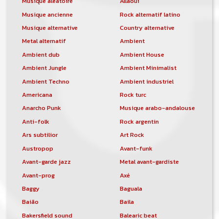
Musique aléatoire
Allaoui
Musique ancienne
Rock alternatif latino
Musique alternative
Country alternative
Metal alternatif
Ambient
Ambient dub
Ambient House
Ambient Jungle
Ambient Minimalist
Ambient Techno
Ambient industriel
Americana
Rock turc
Anarcho Punk
Musique arabo-andalouse
Anti-folk
Rock argentin
Ars subtilior
Art Rock
Austropop
Avant-funk
Avant-garde jazz
Metal avant-gardiste
Avant-prog
Axé
Baggy
Baguala
Baião
Baila
Bakersfield sound
Balearic beat