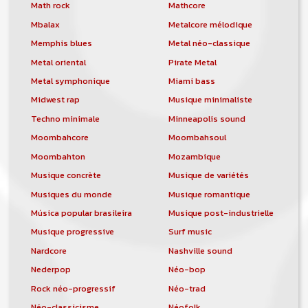
orchestre, DJ, etc... de chercher un/des
Math rock
Mathcore
musicen(s) ou un groupe, un orchestre,
Mbalax
Metalcore mélodique
un DJ, etc...
Memphis blues
Metal néo-classique
Metal oriental
Pirate Metal
Metal symphonique
Miami bass
Midwest rap
Musique minimaliste
Techno minimale
Minneapolis sound
Moombahcore
Moombahsoul
Moombahton
Mozambique
Musique concrète
Musique de variétés
Musiques du monde
Musique romantique
Música popular brasileira
Musique post-industrielle
Musique progressive
Surf music
Nardcore
Nashville sound
Nederpop
Néo-bop
Rock néo-progressif
Néo-trad
Néo-classicisme
Néofolk