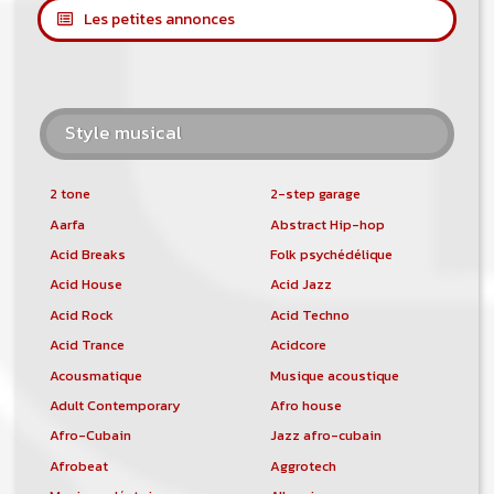
Les petites annonces
Style musical
2 tone
2-step garage
Aarfa
Abstract Hip-hop
Acid Breaks
Folk psychédélique
Acid House
Acid Jazz
Acid Rock
Acid Techno
Acid Trance
Acidcore
Acousmatique
Musique acoustique
Adult Contemporary
Afro house
Afro-Cubain
Jazz afro-cubain
Afrobeat
Aggrotech