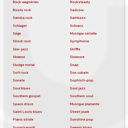
Rock wagnérien
Rocksteady
Roots rock
Sadcore
Samba rock
Sambass
Schlager
Schranz
Séga
Musique sérielle
Shock rock
Symphonie
Ska-jazz
Skiffle
Skweee
Slowcore
Sludge metal
Snap
Soft rock
Son cubain
Sonate
Sophisti-pop
Soul blues
Soul jazz
Southern gospel
Southern soul
Space disco
Musique planante
Saint Louis blues
Street punk
Piano stride
Sunshine pop
Suomisaundi
Swamp blues