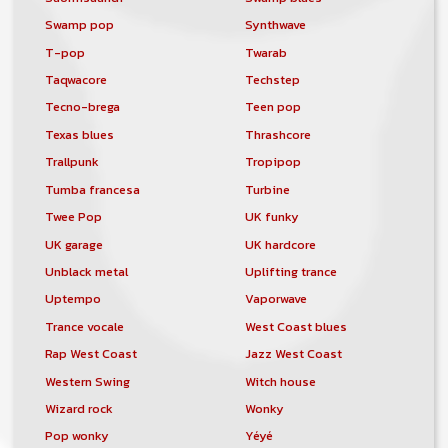
Swamp pop
Synthwave
T-pop
Twarab
Taqwacore
Techstep
Tecno-brega
Teen pop
Texas blues
Thrashcore
Trallpunk
Tropipop
Tumba francesa
Turbine
Twee Pop
UK funky
UK garage
UK hardcore
Unblack metal
Uplifting trance
Uptempo
Vaporwave
Trance vocale
West Coast blues
Rap West Coast
Jazz West Coast
Western Swing
Witch house
Wizard rock
Wonky
Pop wonky
Yéyé