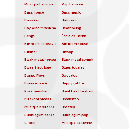
Musique baroque
Pop baroque
Bass house
Bass music
Bassline
Batucada
Bay Area thrash metal
Beatboxing
Benga
École de Berlin
Big room hardstyle
Big room house
Bikutsi
Bitpop
Black metal norvégien
Black metal symphonique
Blues électrique
Blues touareg
Bongo Flava
Boogaloo
Bounce music
Happy gabber
Rock brésilien
Breakbeat hardcore
Nu skool breaks
Breakstep
Musique bretonne
Brostep
Bubblegum dance
Bubblegum pop
C-pop
Musique cadienne