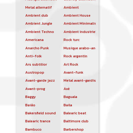
Metal alternatif
Ambient
Ambient dub
Ambient House
Ambient Jungle
Ambient Minimalist
Ambient Techno
Ambient industriel
Americana
Rock turc
Anarcho Punk
Musique arabo-andalouse
Anti-folk
Rock argentin
Ars subtilior
Art Rock
Austropop
Avant-funk
Avant-garde jazz
Metal avant-gardiste
Avant-prog
Axé
Baggy
Baguala
Baião
Baila
Bakersfield sound
Balearic beat
Balearic trance
Baltimore club
Bambuco
Barbershop