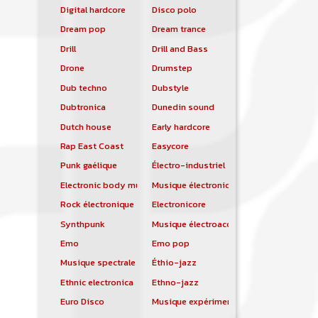
Digital hardcore
Disco polo
Dream pop
Dream trance
Drill
Drill and Bass
Drone
Drumstep
Dub techno
Dubstyle
Dubtronica
Dunedin sound
Dutch house
Early hardcore
Rap East Coast
Easycore
Punk gaélique
Électro-industriel
Electronic body music
Musique électronique
Rock électronique
Electronicore
Synthpunk
Musique électroacoustique
Emo
Emo pop
Musique spectrale
Éthio-jazz
Ethnic electronica
Ethno-jazz
Euro Disco
Musique expérimentale