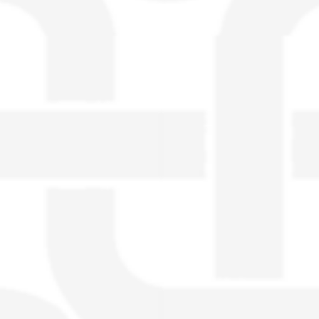
visible directement sur le site.
Un nouveau service de petites annonces
pour musicien vous est proposé sur le
site. Ce service permet, lorsque vous
êtes musiciens ou un groupe, un
orchestre, DJ, etc... de chercher un/des
musicen(s) ou un groupe, un orchestre,
un DJ, etc...