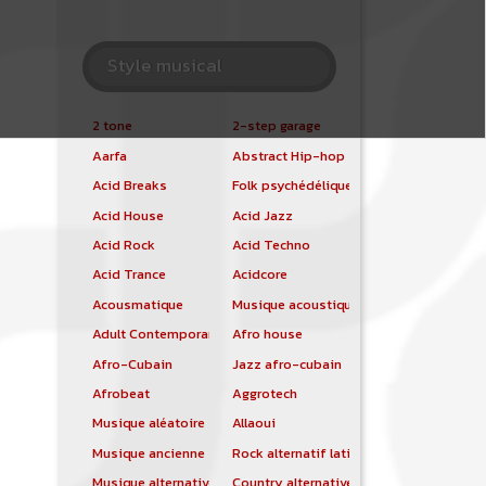
Style musical
2 tone
2-step garage
Aarfa
Abstract Hip-hop
Acid Breaks
Folk psychédélique
Acid House
Acid Jazz
Acid Rock
Acid Techno
Acid Trance
Acidcore
Acousmatique
Musique acoustique
Adult Contemporary
Afro house
Afro-Cubain
Jazz afro-cubain
Afrobeat
Aggrotech
Musique aléatoire
Allaoui
Musique ancienne
Rock alternatif latino
Musique alternative
Country alternative