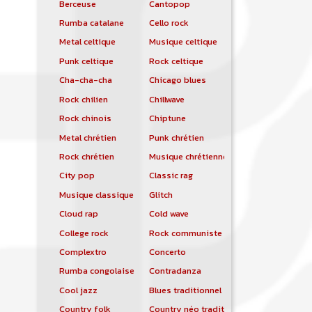
Berceuse
Cantopop
Rumba catalane
Cello rock
Metal celtique
Musique celtique
Punk celtique
Rock celtique
Cha-cha-cha
Chicago blues
Rock chilien
Chillwave
Rock chinois
Chiptune
Metal chrétien
Punk chrétien
Rock chrétien
Musique chrétienne contemporaine
City pop
Classic rag
Musique classique
Glitch
Cloud rap
Cold wave
College rock
Rock communiste
Complextro
Concerto
Rumba congolaise
Contradanza
Cool jazz
Blues traditionnel
Country folk
Country néo traditionnelle