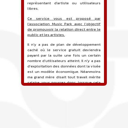
représentant d'artiste ou utilisateurs
libres.
Ce service vous est proposé par
l'association Music Park avec l'objectif
de promouvoir la relation direct entre le
public et les artistes.
Il n'y a pas de plan de développement
caché où le service gratuit deviendra
payant par la suite une fois un certain
nombre d'utilisateurs atteint. Il n'y a pas
d'exploitation des données dont la visée
est un modèle économique. Néanmoins
ma grand mère disait tout travail mérite
salaire, vous pourrez donc, lorsque cela
sera proposé, soutenir financièrement le
projet en faisant un don. Ceci permettra
de financer l'hébergement, le nom de
domaine, les heures de maintenance et
de développement du site, et peut-être
une campagne de communication. Il va
de soit que l'ensemble de la
comptabilité sera totalement publique