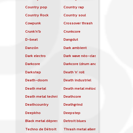
Country pop
Country rap
Country Rock
Country soul
Cowpunk
Crossover thrash
Crunk'n'b
Crunkcore
D-beat
Dangdut
Danzón
Dark ambient
Dark electro
Dark wave néo-classique
Darkcore
Darkcore (drum and bass)
Darkstep
Death 'n' roll
Death-doom
Death industriel
Death metal
Death metal mélodique
Death metal technique
Deathcore
Deathcountry
Deathgrind
Deepkho
Deepstep
Black metal dépressif
Detroit blues
Techno de Détroit
Thrash metal allemand