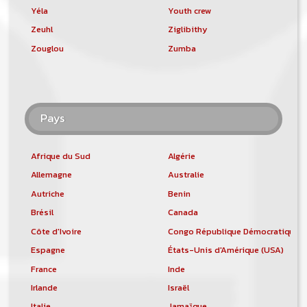
Yéla
Youth crew
Zeuhl
Ziglibithy
Zouglou
Zumba
Pays
Afrique du Sud
Algérie
Allemagne
Australie
Autriche
Benin
Brésil
Canada
Côte d'Ivoire
Congo République Démocratique
Espagne
États-Unis d'Amérique (USA)
France
Inde
Irlande
Israël
Italie
Jamaïque