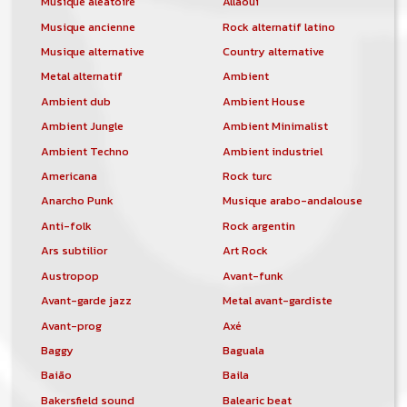
Musique aléatoire
Allaoui
Musique ancienne
Rock alternatif latino
Musique alternative
Country alternative
Metal alternatif
Ambient
Ambient dub
Ambient House
Ambient Jungle
Ambient Minimalist
Ambient Techno
Ambient industriel
Americana
Rock turc
Anarcho Punk
Musique arabo-andalouse
Anti-folk
Rock argentin
Ars subtilior
Art Rock
Austropop
Avant-funk
Avant-garde jazz
Metal avant-gardiste
Avant-prog
Axé
Baggy
Baguala
Baião
Baila
Bakersfield sound
Balearic beat