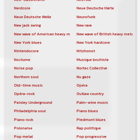
Nerdcore
Neue Deutsche Härte
Neue Deutsche Welle
Neurofunk
New jack swing
New rave
New wave of American heavy metal
New wave of British heavy metal
New York blues
New York hardcore
Nintendocore
Nitzhonot
Nocturne
Musique bruitiste
Noise pop
Nortec Collective
Northern soul
Nu gaze
Old-time music
Opéra
Opéra-rock
Outlaw country
Paisley Underground
Palm-wine music
Philadelphia soul
Piano blues
Piano rock
Piedmont blues
Polonaise
Rap politique
Pop metal
Pop progressive