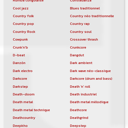
Rumba congolaise
Contradanza
Cool jazz
Blues traditionnel
Country folk
Country néo traditionnelle
Country pop
Country rap
Country Rock
Country soul
Cowpunk
Crossover thrash
Crunk'n'b
Crunkcore
D-beat
Dangdut
Danzón
Dark ambient
Dark electro
Dark wave néo-classique
Darkcore
Darkcore (drum and bass)
Darkstep
Death 'n' roll
Death-doom
Death industriel
Death metal
Death metal mélodique
Death metal technique
Deathcore
Deathcountry
Deathgrind
Deepkho
Deepstep