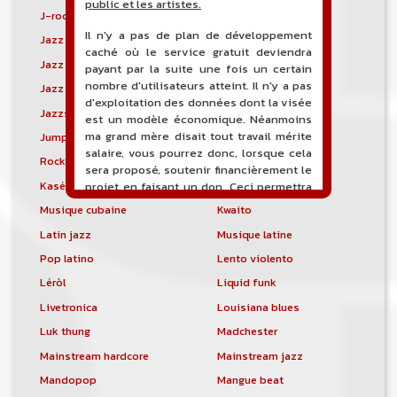
public et les artistes.
J-rock
Jangle pop
Il n'y a pas de plan de développement
Jazz blues
Jazz modal
caché où le service gratuit deviendra
Jazz Nouvelle-Orléans
Jazz punk
payant par la suite une fois un certain
nombre d'utilisateurs atteint. Il n'y a pas
Jazz vocal
Jazz-funk
d'exploitation des données dont la visée
Jazzstep
Jersey club
est un modèle économique. Néanmoins
ma grand mère disait tout travail mérite
Jump blues
Jump-up
salaire, vous pourrez donc, lorsque cela
Rock canadien
Kansas City blues
sera proposé, soutenir financièrement le
Kasékò
Kizomba
projet en faisant un don. Ceci permettra
de financer l'hébergement, le nom de
Musique cubaine
Kwaito
domaine, les heures de maintenance et
Latin jazz
Musique latine
de développement du site, et peut-être
une campagne de communication. Il va
Pop latino
Lento violento
de soit que l'ensemble de la
Léròl
Liquid funk
comptabilité sera totalement publique
visible directement sur le site.
Livetronica
Louisiana blues
Luk thung
Madchester
Un nouveau service de petites annonces
pour musicien vous est proposé sur le
Mainstream hardcore
Mainstream jazz
site. Ce service permet, lorsque vous
Mandopop
Mangue beat
êtes musiciens ou un groupe, un