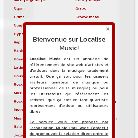
Gqom
Grebo
Grime
Groove metal
Guajira
Guaracha
Gypsy punk
Hardbag
Bienvenue sur Localise
Rap hardcore
Industrial hardcore
Music!
Hardstep
Hardstyle
Localise Music
est un annuaire de
Power noise
Heavenly voices
référencement de site web d'artistes et
Latin metal
Musique hindoustanie
d'artistes dans la musique totalement
House progressive
Tropical house
gratuit. Que ça soit pour les usagers
visiteurs (amateur de musique ou
Rock indépendant
Indietronica
professionnel de la musique) ou pour
Musique industrielle
Metal industriel
les utilisateurs qui référencent les
artistes, que ça soit en tant qu'artiste,
Rock industriel
Musique instrumentale
représentant d'artiste ou utilisateurs
Instrumental
Rock instrumental
libres.
Musique irlandaise
Rock progressif italien
Ce service vous est proposé par
Italo Disco
Italo house
l'association Music Park avec l'objectif
de promouvoir la relation direct entre le
J-core
J-pop