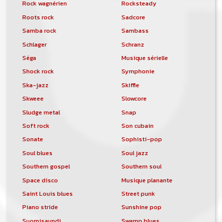
Rock wagnérien
Rocksteady
Roots rock
Sadcore
Samba rock
Sambass
Schlager
Schranz
Séga
Musique sérielle
Shock rock
Symphonie
Ska-jazz
Skiffle
Skweee
Slowcore
Sludge metal
Snap
Soft rock
Son cubain
Sonate
Sophisti-pop
Soul blues
Soul jazz
Southern gospel
Southern soul
Space disco
Musique planante
Saint Louis blues
Street punk
Piano stride
Sunshine pop
Suomisaundi
Swamp blues