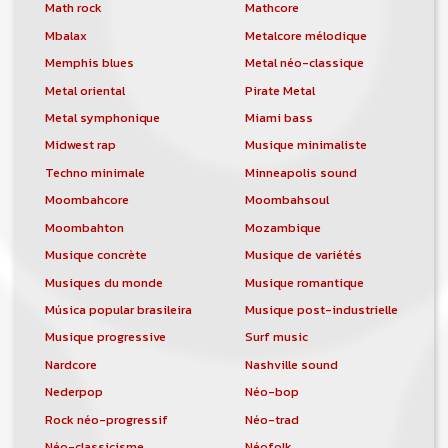
orchestre, DJ, etc... de chercher un/des
Math rock
Mathcore
musicen(s) ou un groupe, un orchestre,
Mbalax
Metalcore mélodique
un DJ, etc...
Memphis blues
Metal néo-classique
Metal oriental
Pirate Metal
Metal symphonique
Miami bass
Midwest rap
Musique minimaliste
Techno minimale
Minneapolis sound
Moombahcore
Moombahsoul
Moombahton
Mozambique
Musique concrète
Musique de variétés
Musiques du monde
Musique romantique
Música popular brasileira
Musique post-industrielle
Musique progressive
Surf music
Nardcore
Nashville sound
Nederpop
Néo-bop
Rock néo-progressif
Néo-trad
Néo-classicisme
Néofolk