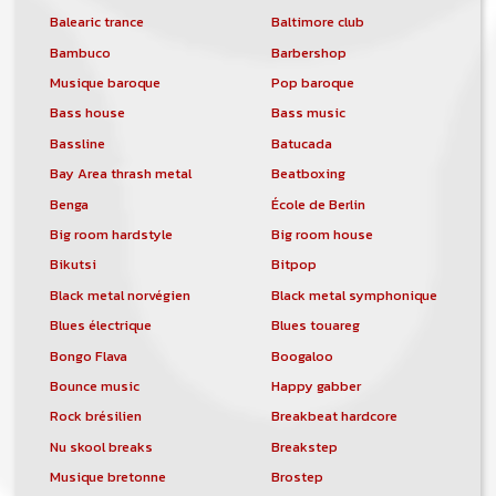
Balearic trance
Baltimore club
Bambuco
Barbershop
Musique baroque
Pop baroque
Bass house
Bass music
Bassline
Batucada
Bay Area thrash metal
Beatboxing
Benga
École de Berlin
Big room hardstyle
Big room house
Bikutsi
Bitpop
Black metal norvégien
Black metal symphonique
Blues électrique
Blues touareg
Bongo Flava
Boogaloo
Bounce music
Happy gabber
Rock brésilien
Breakbeat hardcore
Nu skool breaks
Breakstep
Musique bretonne
Brostep