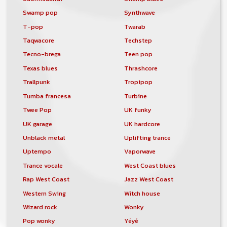
Swamp pop
Synthwave
T-pop
Twarab
Taqwacore
Techstep
Tecno-brega
Teen pop
Texas blues
Thrashcore
Trallpunk
Tropipop
Tumba francesa
Turbine
Twee Pop
UK funky
UK garage
UK hardcore
Unblack metal
Uplifting trance
Uptempo
Vaporwave
Trance vocale
West Coast blues
Rap West Coast
Jazz West Coast
Western Swing
Witch house
Wizard rock
Wonky
Pop wonky
Yéyé