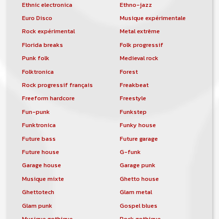
Ethnic electronica
Ethno-jazz
Euro Disco
Musique expérimentale
Rock expérimental
Metal extrême
Florida breaks
Folk progressif
Punk folk
Medieval rock
Folktronica
Forest
Rock progressif français
Freakbeat
Freeform hardcore
Freestyle
Fun-punk
Funkstep
Funktronica
Funky house
Future bass
Future garage
Future house
G-funk
Garage house
Garage punk
Musique mixte
Ghetto house
Ghettotech
Glam metal
Glam punk
Gospel blues
Musique gothique
Rock gothique