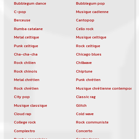
Bubblegum dance
Bubblegum pop
C-pop
Musique cadienne
Berceuse
Cantopop
Rumba catalane
Cello rock
Metal celtique
Musique celtique
Punk celtique
Rock celtique
Cha-cha-cha
Chicago blues
Rock chilien
Chillwave
Rock chinois
Chiptune
Metal chrétien
Punk chrétien
Rock chrétien
Musique chrétienne contemporain
City pop
Classic rag
Musique classique
Glitch
Cloud rap
Cold wave
College rock
Rock communiste
Complextro
Concerto