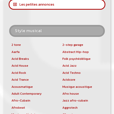
Les petites annonces
Style musical
2 tone
2-step garage
Aarfa
Abstract Hip-hop
Acid Breaks
Folk psychédélique
Acid House
Acid Jazz
Acid Rock
Acid Techno
Acid Trance
Acidcore
Acousmatique
Musique acoustique
Adult Contemporary
Afro house
Afro-Cubain
Jazz afro-cubain
Afrobeat
Aggrotech