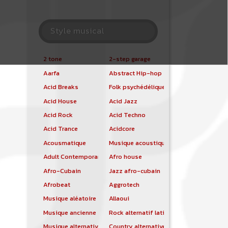
Style musical
2 tone
2-step garage
Aarfa
Abstract Hip-hop
Acid Breaks
Folk psychédélique
Acid House
Acid Jazz
Acid Rock
Acid Techno
Acid Trance
Acidcore
Acousmatique
Musique acoustique
Adult Contemporary
Afro house
Afro-Cubain
Jazz afro-cubain
Afrobeat
Aggrotech
Musique aléatoire
Allaoui
Musique ancienne
Rock alternatif latino
Musique alternative
Country alternative