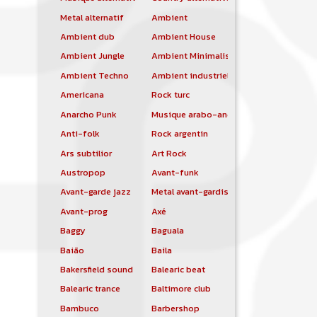
Metal alternatif
Ambient
Ambient dub
Ambient House
Ambient Jungle
Ambient Minimalist
Ambient Techno
Ambient industriel
Americana
Rock turc
Anarcho Punk
Musique arabo-andalouse
Anti-folk
Rock argentin
Ars subtilior
Art Rock
Austropop
Avant-funk
Avant-garde jazz
Metal avant-gardiste
Avant-prog
Axé
Baggy
Baguala
Baião
Baila
Bakersfield sound
Balearic beat
Balearic trance
Baltimore club
Bambuco
Barbershop