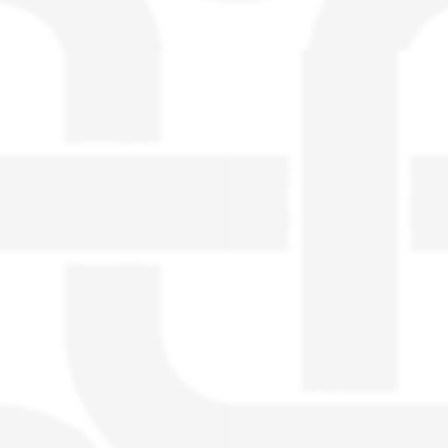
visible directement sur le site.
Un nouveau service de petites annonces
pour musicien vous est proposé sur le
site. Ce service permet, lorsque vous
êtes musiciens ou un groupe, un
orchestre, DJ, etc... de chercher un/des
musicen(s) ou un groupe, un orchestre,
un DJ, etc...