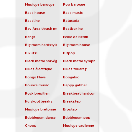
Musique baroque
Pop baroque
Bass house
Bass music
Bassline
Batucada
Bay Area thrash metal
Beatboxing
Benga
École de Berlin
Big room hardstyle
Big room house
Bikutsi
Bitpop
Black metal norvégien
Black metal symphonique
Blues électrique
Blues touareg
Bongo Flava
Boogaloo
Bounce music
Happy gabber
Rock brésilien
Breakbeat hardcore
Nu skool breaks
Breakstep
Musique bretonne
Brostep
Bubblegum dance
Bubblegum pop
C-pop
Musique cadienne