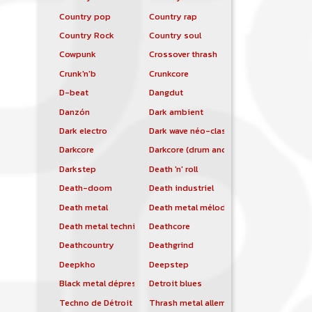
Country pop
Country rap
Country Rock
Country soul
Cowpunk
Crossover thrash
Crunk'n'b
Crunkcore
D-beat
Dangdut
Danzón
Dark ambient
Dark electro
Dark wave néo-classique
Darkcore
Darkcore (drum and bass)
Darkstep
Death 'n' roll
Death-doom
Death industriel
Death metal
Death metal mélodique
Death metal technique
Deathcore
Deathcountry
Deathgrind
Deepkho
Deepstep
Black metal dépressif
Detroit blues
Techno de Détroit
Thrash metal allemand