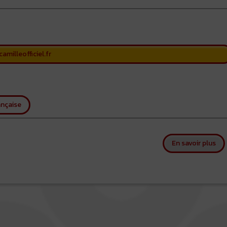
amilleofficiel.fr
nçaise
sur
En savoir plus