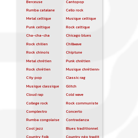
Berceuse
Cantopop
Rumba catalane
Cello rock
Metal celtique
Musique celtique
Punk celtique
Rock celtique
Cha-cha-cha
Chicago blues
Rock chilien
Chillwave
Rock chinois
Chiptune
Metal chrétien
Punk chrétien
Rock chrétien
Musique chrétienne contemporaine
City pop
Classic rag
Musique classique
Glitch
Cloud rap
Cold wave
College rock
Rock communiste
Complextro
Concerto
Rumba congolaise
Contradanza
Cool jazz
Blues traditionnel
Country folk
Country néo traditionnelle