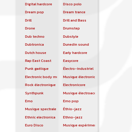
Digital hardcore
Disco polo
Dream pop
Dream trance
Drill
Drill and Bass
Drone
Drumstep
Dub techno
Dubstyle
Dubtronica
Dunedin sound
Dutch house
Early hardcore
Rap East Coast
Easycore
Punk gaélique
Électro-industriel
Electronic body music
Musique électronique
Rock électronique
Electronicore
Synthpunk
Musique électroacoustique
Emo
Emo pop
Musique spectrale
Éthio-jazz
Ethnic electronica
Ethno-jazz
Euro Disco
Musique expérimentale