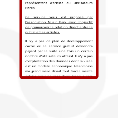
représentant d'artiste ou utilisateurs
libres.
Ce service vous est proposé par
l'association Music Park avec l'objectif
de promouvoir la relation direct entre le
public et les artistes.
Il n'y a pas de plan de développement
caché où le service gratuit deviendra
payant par la suite une fois un certain
nombre d'utilisateurs atteint. Il n'y a pas
d'exploitation des données dont la visée
est un modèle économique. Néanmoins
ma grand mère disait tout travail mérite
salaire, vous pourrez donc, lorsque cela
sera proposé, soutenir financièrement le
projet en faisant un don. Ceci permettra
de financer l'hébergement, le nom de
domaine, les heures de maintenance et
de développement du site, et peut-être
une campagne de communication. Il va
de soit que l'ensemble de la
comptabilité sera totalement publique