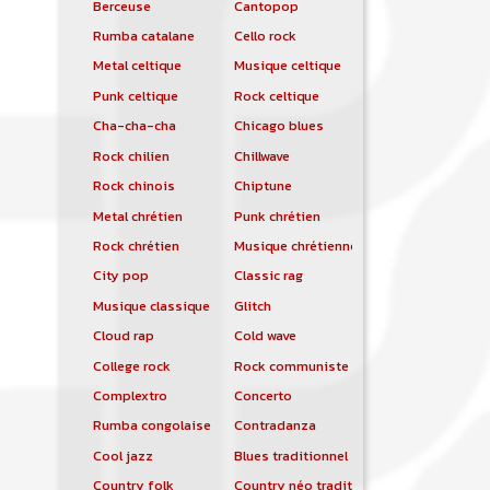
Berceuse
Cantopop
Rumba catalane
Cello rock
Metal celtique
Musique celtique
Punk celtique
Rock celtique
Cha-cha-cha
Chicago blues
Rock chilien
Chillwave
Rock chinois
Chiptune
Metal chrétien
Punk chrétien
Rock chrétien
Musique chrétienne contemporaine
City pop
Classic rag
Musique classique
Glitch
Cloud rap
Cold wave
College rock
Rock communiste
Complextro
Concerto
Rumba congolaise
Contradanza
Cool jazz
Blues traditionnel
Country folk
Country néo traditionnelle