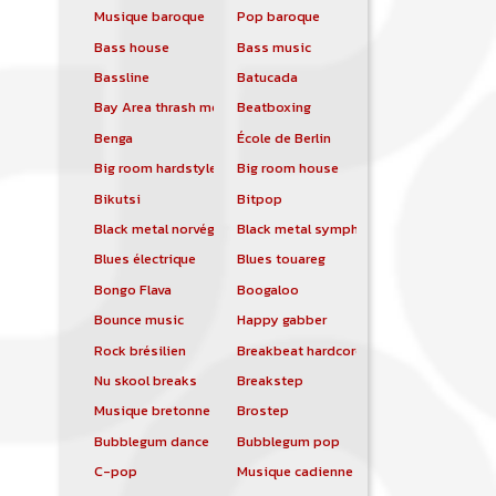
Musique baroque
Pop baroque
Bass house
Bass music
Bassline
Batucada
Bay Area thrash metal
Beatboxing
Benga
École de Berlin
Big room hardstyle
Big room house
Bikutsi
Bitpop
Black metal norvégien
Black metal symphonique
Blues électrique
Blues touareg
Bongo Flava
Boogaloo
Bounce music
Happy gabber
Rock brésilien
Breakbeat hardcore
Nu skool breaks
Breakstep
Musique bretonne
Brostep
Bubblegum dance
Bubblegum pop
C-pop
Musique cadienne