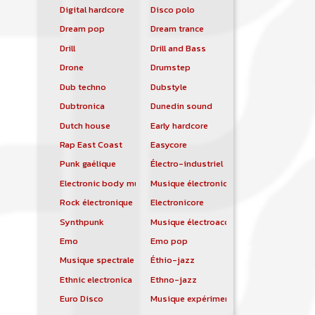
Digital hardcore
Disco polo
Dream pop
Dream trance
Drill
Drill and Bass
Drone
Drumstep
Dub techno
Dubstyle
Dubtronica
Dunedin sound
Dutch house
Early hardcore
Rap East Coast
Easycore
Punk gaélique
Électro-industriel
Electronic body music
Musique électronique
Rock électronique
Electronicore
Synthpunk
Musique électroacoustique
Emo
Emo pop
Musique spectrale
Éthio-jazz
Ethnic electronica
Ethno-jazz
Euro Disco
Musique expérimentale