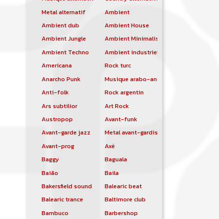
Metal alternatif
Ambient
Ambient dub
Ambient House
Ambient Jungle
Ambient Minimalist
Ambient Techno
Ambient industriel
Americana
Rock turc
Anarcho Punk
Musique arabo-andalouse
Anti-folk
Rock argentin
Ars subtilior
Art Rock
Austropop
Avant-funk
Avant-garde jazz
Metal avant-gardiste
Avant-prog
Axé
Baggy
Baguala
Baião
Baila
Bakersfield sound
Balearic beat
Balearic trance
Baltimore club
Bambuco
Barbershop