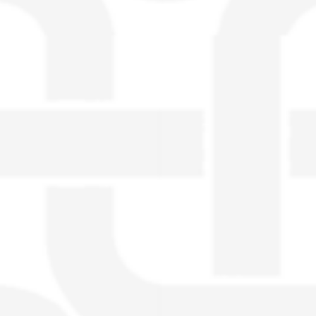
visible directement sur le site.
Un nouveau service de petites annonces
pour musicien vous est proposé sur le
site. Ce service permet, lorsque vous
êtes musiciens ou un groupe, un
orchestre, DJ, etc... de chercher un/des
musicen(s) ou un groupe, un orchestre,
un DJ, etc...