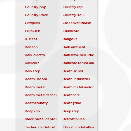
Country pop
Country rap
Country Rock
Country soul
Cowpunk
Crossover thrash
Crunk'n'b
Crunkcore
D-beat
Dangdut
Danzón
Dark ambient
Dark electro
Dark wave néo-classique
Darkcore
Darkcore (drum and bass)
Darkstep
Death 'n' roll
Death-doom
Death industriel
Death metal
Death metal mélodique
Death metal technique
Deathcore
Deathcountry
Deathgrind
Deepkho
Deepstep
Black metal dépressif
Detroit blues
Techno de Détroit
Thrash metal allemand