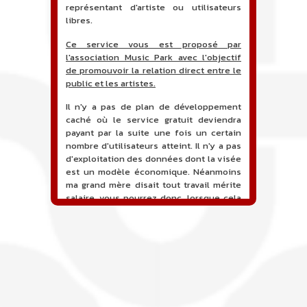
représentant d'artiste ou utilisateurs
libres.
Ce service vous est proposé par
l'association Music Park avec l'objectif
de promouvoir la relation direct entre le
public et les artistes.
Il n'y a pas de plan de développement
caché où le service gratuit deviendra
payant par la suite une fois un certain
nombre d'utilisateurs atteint. Il n'y a pas
d'exploitation des données dont la visée
est un modèle économique. Néanmoins
ma grand mère disait tout travail mérite
salaire, vous pourrez donc, lorsque cela
sera proposé, soutenir financièrement le
projet en faisant un don. Ceci permettra
de financer l'hébergement, le nom de
domaine, les heures de maintenance et
de développement du site, et peut-être
une campagne de communication. Il va
de soit que l'ensemble de la
comptabilité sera totalement publique