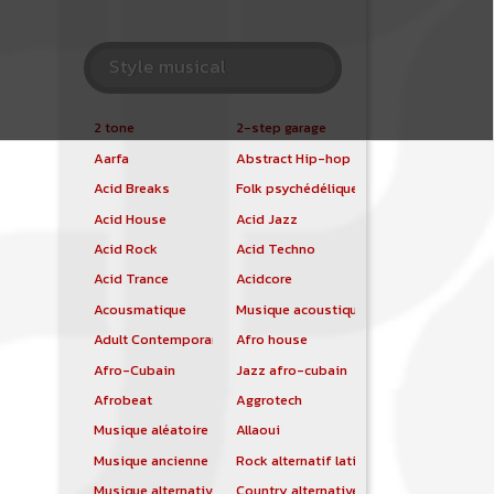
Style musical
2 tone
2-step garage
Aarfa
Abstract Hip-hop
Acid Breaks
Folk psychédélique
Acid House
Acid Jazz
Acid Rock
Acid Techno
Acid Trance
Acidcore
Acousmatique
Musique acoustique
Adult Contemporary
Afro house
Afro-Cubain
Jazz afro-cubain
Afrobeat
Aggrotech
Musique aléatoire
Allaoui
Musique ancienne
Rock alternatif latino
Musique alternative
Country alternative