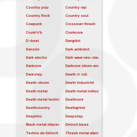
Country pop
Country rap
Country Rock
Country soul
Cowpunk
Crossover thrash
Crunk'n'b
Crunkcore
D-beat
Dangdut
Danzón
Dark ambient
Dark electro
Dark wave néo-classique
Darkcore
Darkcore (drum and bass)
Darkstep
Death 'n' roll
Death-doom
Death industriel
Death metal
Death metal mélodique
Death metal technique
Deathcore
Deathcountry
Deathgrind
Deepkho
Deepstep
Black metal dépressif
Detroit blues
Techno de Détroit
Thrash metal allemand