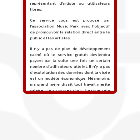
représentant d'artiste ou utilisateurs
libres.
Ce service vous est proposé par
l'association Music Park avec l'objectif
de promouvoir la relation direct entre le
public et les artistes.
Il n'y a pas de plan de développement
caché où le service gratuit deviendra
payant par la suite une fois un certain
nombre d'utilisateurs atteint. Il n'y a pas
d'exploitation des données dont la visée
est un modèle économique. Néanmoins
ma grand mère disait tout travail mérite
salaire, vous pourrez donc, lorsque cela
sera proposé, soutenir financièrement le
projet en faisant un don. Ceci permettra
de financer l'hébergement, le nom de
domaine, les heures de maintenance et
de développement du site, et peut-être
une campagne de communication. Il va
de soit que l'ensemble de la
comptabilité sera totalement publique