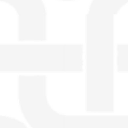
visible directement sur le site.
Un nouveau service de petites annonces
pour musicien vous est proposé sur le
site. Ce service permet, lorsque vous
êtes musiciens ou un groupe, un
orchestre, DJ, etc... de chercher un/des
musicen(s) ou un groupe, un orchestre,
un DJ, etc...