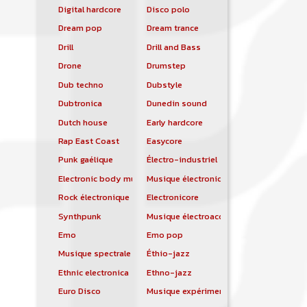
Digital hardcore
Disco polo
Dream pop
Dream trance
Drill
Drill and Bass
Drone
Drumstep
Dub techno
Dubstyle
Dubtronica
Dunedin sound
Dutch house
Early hardcore
Rap East Coast
Easycore
Punk gaélique
Électro-industriel
Electronic body music
Musique électronique
Rock électronique
Electronicore
Synthpunk
Musique électroacoustique
Emo
Emo pop
Musique spectrale
Éthio-jazz
Ethnic electronica
Ethno-jazz
Euro Disco
Musique expérimentale