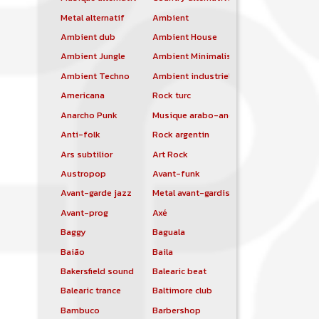
Metal alternatif
Ambient
Ambient dub
Ambient House
Ambient Jungle
Ambient Minimalist
Ambient Techno
Ambient industriel
Americana
Rock turc
Anarcho Punk
Musique arabo-andalouse
Anti-folk
Rock argentin
Ars subtilior
Art Rock
Austropop
Avant-funk
Avant-garde jazz
Metal avant-gardiste
Avant-prog
Axé
Baggy
Baguala
Baião
Baila
Bakersfield sound
Balearic beat
Balearic trance
Baltimore club
Bambuco
Barbershop