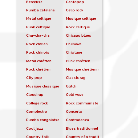
Berceuse
Cantopop
Rumba catalane
Cello rock
Metal celtique
Musique celtique
Punk celtique
Rock celtique
Cha-cha-cha
Chicago blues
Rock chilien
Chillwave
Rock chinois
Chiptune
Metal chrétien
Punk chrétien
Rock chrétien
Musique chrétienne contemporaine
City pop
Classic rag
Musique classique
Glitch
Cloud rap
Cold wave
College rock
Rock communiste
Complextro
Concerto
Rumba congolaise
Contradanza
Cool jazz
Blues traditionnel
Country folk
Country néo traditionnelle