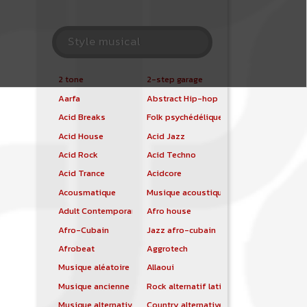
Style musical
2 tone
2-step garage
Aarfa
Abstract Hip-hop
Acid Breaks
Folk psychédélique
Acid House
Acid Jazz
Acid Rock
Acid Techno
Acid Trance
Acidcore
Acousmatique
Musique acoustique
Adult Contemporary
Afro house
Afro-Cubain
Jazz afro-cubain
Afrobeat
Aggrotech
Musique aléatoire
Allaoui
Musique ancienne
Rock alternatif latino
Musique alternative
Country alternative