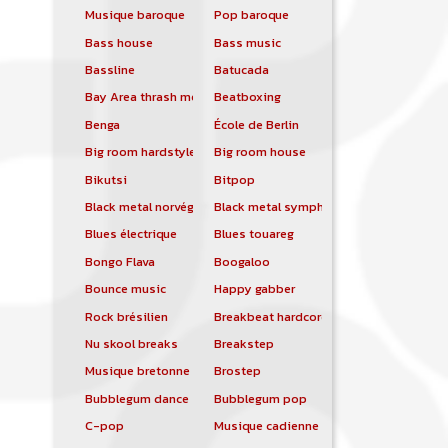
Musique baroque
Pop baroque
Bass house
Bass music
Bassline
Batucada
Bay Area thrash metal
Beatboxing
Benga
École de Berlin
Big room hardstyle
Big room house
Bikutsi
Bitpop
Black metal norvégien
Black metal symphonique
Blues électrique
Blues touareg
Bongo Flava
Boogaloo
Bounce music
Happy gabber
Rock brésilien
Breakbeat hardcore
Nu skool breaks
Breakstep
Musique bretonne
Brostep
Bubblegum dance
Bubblegum pop
C-pop
Musique cadienne