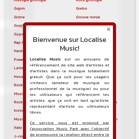
Gqom
Grebo
Grime
Groove metal
Guajira
Guaracha
Gypsy punk
Hardbag
Bienvenue sur Localise
Rap hardcore
Industrial hardcore
Music!
Hardstep
Hardstyle
Localise Music
est un annuaire de
Power noise
Heavenly voices
référencement de site web d'artistes et
Latin metal
Musique hindoustanie
d'artistes dans la musique totalement
House progressive
Tropical house
gratuit. Que ça soit pour les usagers
visiteurs (amateur de musique ou
Rock indépendant
Indietronica
professionnel de la musique) ou pour
Musique industrielle
Metal industriel
les utilisateurs qui référencent les
artistes, que ça soit en tant qu'artiste,
Rock industriel
Musique instrumentale
représentant d'artiste ou utilisateurs
Instrumental
Rock instrumental
libres.
Musique irlandaise
Rock progressif italien
Ce service vous est proposé par
Italo Disco
Italo house
l'association Music Park avec l'objectif
de promouvoir la relation direct entre le
J-core
J-pop