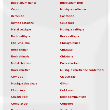
Bubblegum dance
Bubblegum pop
C-pop
Musique cadienne
Berceuse
Cantopop
Rumba catalane
Cello rock
Metal celtique
Musique celtique
Punk celtique
Rock celtique
Cha-cha-cha
Chicago blues
Rock chilien
Chillwave
Rock chinois
Chiptune
Metal chrétien
Punk chrétien
Rock chrétien
Musique chrétienne contemporain
City pop
Classic rag
Musique classique
Glitch
Cloud rap
Cold wave
College rock
Rock communiste
Complextro
Concerto