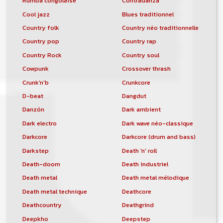
Rumba congolaise
Contradanza
Cool jazz
Blues traditionnel
Country folk
Country néo traditionnelle
Country pop
Country rap
Country Rock
Country soul
Cowpunk
Crossover thrash
Crunk'n'b
Crunkcore
D-beat
Dangdut
Danzón
Dark ambient
Dark electro
Dark wave néo-classique
Darkcore
Darkcore (drum and bass)
Darkstep
Death 'n' roll
Death-doom
Death industriel
Death metal
Death metal mélodique
Death metal technique
Deathcore
Deathcountry
Deathgrind
Deepkho
Deepstep