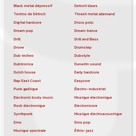
Black metal dépressif
Detroit blues
Techno de Détroit
Thrash metal allemand
Digital hardcore
Disco polo
Dream pop
Dream trance
Drill
Drill and Bass
Drone
Drumstep
Dub techno
Dubstyle
Dubtronica
Dunedin sound
Dutch house
Early hardcore
Rap East Coast
Easycore
Punk gaélique
Électro-industriel
Electronic body music
Musique électronique
Rock électronique
Electronicore
Synthpunk
Musique électroacoustique
Emo
Emo pop
Musique spectrale
Éthio-jazz