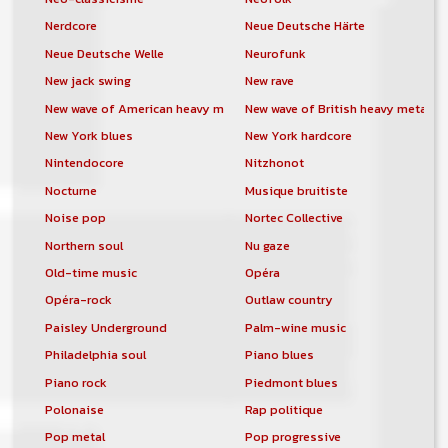
Nerdcore
Neue Deutsche Härte
Neue Deutsche Welle
Neurofunk
New jack swing
New rave
New wave of American heavy metal
New wave of British heavy metal
New York blues
New York hardcore
Nintendocore
Nitzhonot
Nocturne
Musique bruitiste
Noise pop
Nortec Collective
Northern soul
Nu gaze
Old-time music
Opéra
Opéra-rock
Outlaw country
Paisley Underground
Palm-wine music
Philadelphia soul
Piano blues
Piano rock
Piedmont blues
Polonaise
Rap politique
Pop metal
Pop progressive