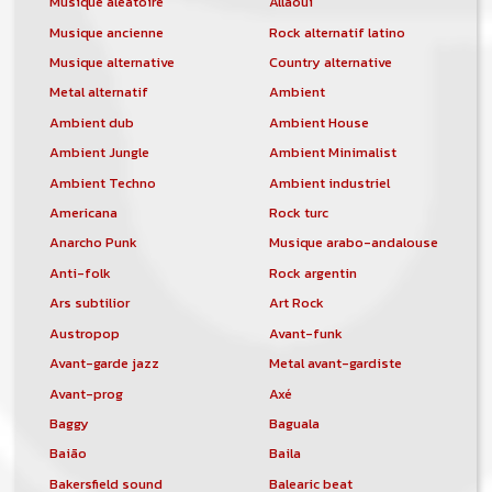
Musique aléatoire
Allaoui
Musique ancienne
Rock alternatif latino
Musique alternative
Country alternative
Metal alternatif
Ambient
Ambient dub
Ambient House
Ambient Jungle
Ambient Minimalist
Ambient Techno
Ambient industriel
Americana
Rock turc
Anarcho Punk
Musique arabo-andalouse
Anti-folk
Rock argentin
Ars subtilior
Art Rock
Austropop
Avant-funk
Avant-garde jazz
Metal avant-gardiste
Avant-prog
Axé
Baggy
Baguala
Baião
Baila
Bakersfield sound
Balearic beat