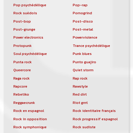
Pop psychédélique
Pop-rap
Rock suédois
Pornogrind
Post-bop
Post-disco
Post-grunge
Post-metal
Power electronics
Powerviolence
Protopunk
Trance psychédélique
Soul psychédélique
Punk blues
Punta rock
Punto guajiro
Queercore
Quiet storm
Raga rock
Rap rock
Rapcore
Rawstyle
Rebetiko
Red dirt
Reggaecrunk
Riot grrrl
Rock en espagnol
Rock identitaire français
Rock in opposition
Rock progressif espagnol
Rock symphonique
Rock sudiste