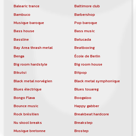
Balearic trance
Baltimore club
Bambuco
Barbershop
Musique baroque
Pop baroque
Bass house
Bass music
Bassline
Batucada
Bay Area thrash metal
Beatboxing
Benga
École de Berlin
Big room hardstyle
Big room house
Bikutsi
Bitpop
Black metal norvégien
Black metal symphonique
Blues électrique
Blues touareg
Bongo Flava
Boogaloo
Bounce music
Happy gabber
Rock brésilien
Breakbeat hardcore
Nu skool breaks
Breakstep
Musique bretonne
Brostep