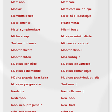
orchestre, DJ, etc... de chercher un/des
Math rock
Mathcore
musicen(s) ou un groupe, un orchestre,
Mbalax
Metalcore mélodique
un DJ, etc...
Memphis blues
Metal néo-classique
Metal oriental
Pirate Metal
Metal symphonique
Miami bass
Midwest rap
Musique minimaliste
Techno minimale
Minneapolis sound
Moombahcore
Moombahsoul
Moombahton
Mozambique
Musique concrète
Musique de variétés
Musiques du monde
Musique romantique
Música popular brasileira
Musique post-industrielle
Musique progressive
Surf music
Nardcore
Nashville sound
Nederpop
Néo-bop
Rock néo-progressif
Néo-trad
Néo-classicisme
Néofolk