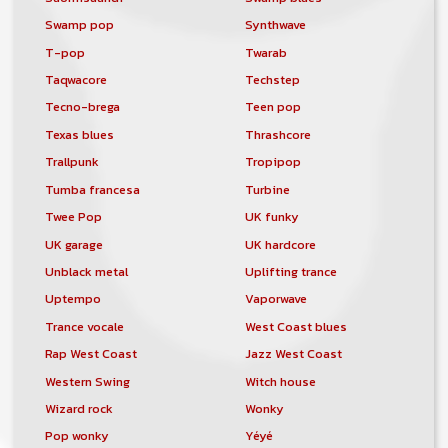
Swamp pop
Synthwave
T-pop
Twarab
Taqwacore
Techstep
Tecno-brega
Teen pop
Texas blues
Thrashcore
Trallpunk
Tropipop
Tumba francesa
Turbine
Twee Pop
UK funky
UK garage
UK hardcore
Unblack metal
Uplifting trance
Uptempo
Vaporwave
Trance vocale
West Coast blues
Rap West Coast
Jazz West Coast
Western Swing
Witch house
Wizard rock
Wonky
Pop wonky
Yéyé