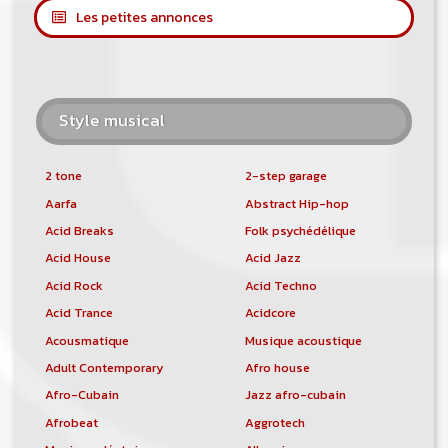
Les petites annonces
Style musical
2 tone
2-step garage
Aarfa
Abstract Hip-hop
Acid Breaks
Folk psychédélique
Acid House
Acid Jazz
Acid Rock
Acid Techno
Acid Trance
Acidcore
Acousmatique
Musique acoustique
Adult Contemporary
Afro house
Afro-Cubain
Jazz afro-cubain
Afrobeat
Aggrotech