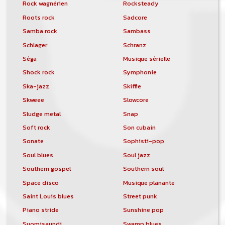
Rock wagnérien
Rocksteady
Roots rock
Sadcore
Samba rock
Sambass
Schlager
Schranz
Séga
Musique sérielle
Shock rock
Symphonie
Ska-jazz
Skiffle
Skweee
Slowcore
Sludge metal
Snap
Soft rock
Son cubain
Sonate
Sophisti-pop
Soul blues
Soul jazz
Southern gospel
Southern soul
Space disco
Musique planante
Saint Louis blues
Street punk
Piano stride
Sunshine pop
Suomisaundi
Swamp blues