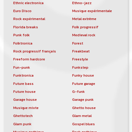
Ethnic electronica
Ethno-jazz
Euro Disco
Musique expérimentale
Rock expérimental
Metal extrême
Florida breaks
Folk progressif
Punk folk
Medieval rock
Folktronica
Forest
Rock progressif français
Freakbeat
Freeform hardcore
Freestyle
Fun-punk
Funkstep
Funktronica
Funky house
Future bass
Future garage
Future house
G-funk
Garage house
Garage punk
Musique mixte
Ghetto house
Ghettotech
Glam metal
Glam punk
Gospel blues
Musique gothique
Rock gothique