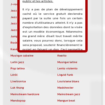
public et les artistes.
J-rock
Jangle pop
Il n'y a pas de plan de développement
Jazz blues
Jazz modal
caché où le service gratuit deviendra
Jazz Nouvelle-Orléans
Jazz punk
payant par la suite une fois un certain
nombre d'utilisateurs atteint. Il n'y a pas
Jazz vocal
Jazz-funk
d'exploitation des données dont la visée
Jazzstep
Jersey club
est un modèle économique. Néanmoins
ma grand mère disait tout travail mérite
Jump blues
Jump-up
salaire, vous pourrez donc, lorsque cela
Rock canadien
Kansas City blues
sera proposé, soutenir financièrement le
Kasékò
Kizomba
projet en faisant un don. Ceci permettra
de financer l'hébergement, le nom de
Musique cubaine
Kwaito
domaine, les heures de maintenance et
Latin jazz
Musique latine
de développement du site, et peut-être
une campagne de communication. Il va
Pop latino
Lento violento
de soit que l'ensemble de la
Léròl
Liquid funk
comptabilité sera totalement publique
visible directement sur le site.
Livetronica
Louisiana blues
Luk thung
Madchester
Un nouveau service de petites annonces
pour musicien vous est proposé sur le
Mainstream hardcore
Mainstream jazz
site. Ce service permet, lorsque vous
Mandopop
Mangue beat
êtes musiciens ou un groupe, un