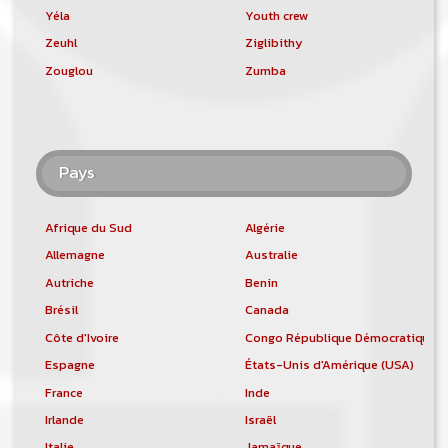
Yéla
Youth crew
Zeuhl
Ziglibithy
Zouglou
Zumba
Pays
Afrique du Sud
Algérie
Allemagne
Australie
Autriche
Benin
Brésil
Canada
Côte d'Ivoire
Congo République Démocratique
Espagne
États-Unis d'Amérique (USA)
France
Inde
Irlande
Israël
Italie
Jamaïque