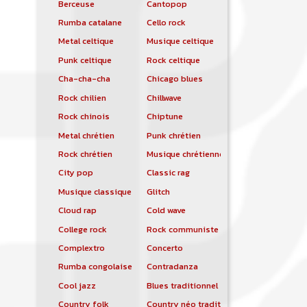
Berceuse
Cantopop
Rumba catalane
Cello rock
Metal celtique
Musique celtique
Punk celtique
Rock celtique
Cha-cha-cha
Chicago blues
Rock chilien
Chillwave
Rock chinois
Chiptune
Metal chrétien
Punk chrétien
Rock chrétien
Musique chrétienne contemporaine
City pop
Classic rag
Musique classique
Glitch
Cloud rap
Cold wave
College rock
Rock communiste
Complextro
Concerto
Rumba congolaise
Contradanza
Cool jazz
Blues traditionnel
Country folk
Country néo traditionnelle