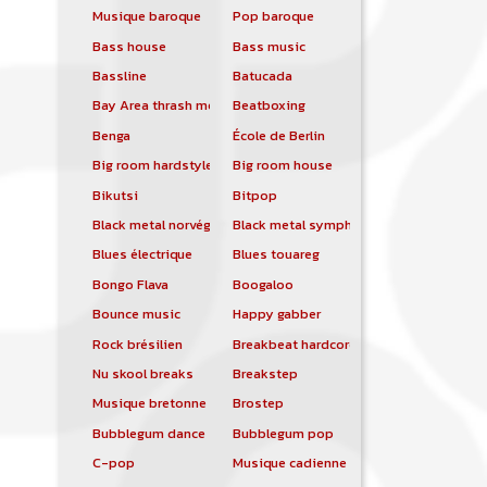
Musique baroque
Pop baroque
Bass house
Bass music
Bassline
Batucada
Bay Area thrash metal
Beatboxing
Benga
École de Berlin
Big room hardstyle
Big room house
Bikutsi
Bitpop
Black metal norvégien
Black metal symphonique
Blues électrique
Blues touareg
Bongo Flava
Boogaloo
Bounce music
Happy gabber
Rock brésilien
Breakbeat hardcore
Nu skool breaks
Breakstep
Musique bretonne
Brostep
Bubblegum dance
Bubblegum pop
C-pop
Musique cadienne