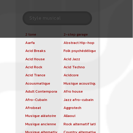
Style musical
2 tone
2-step garage
Aarfa
Abstract Hip-hop
Acid Breaks
Folk psychédélique
Acid House
Acid Jazz
Acid Rock
Acid Techno
Acid Trance
Acidcore
Acousmatique
Musique acoustique
Adult Contemporary
Afro house
Afro-Cubain
Jazz afro-cubain
Afrobeat
Aggrotech
Musique aléatoire
Allaoui
Musique ancienne
Rock alternatif latino
Musique alternative
Country alternative