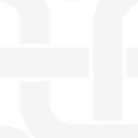
visible directement sur le site.
Un nouveau service de petites annonces
pour musicien vous est proposé sur le
site. Ce service permet, lorsque vous
êtes musiciens ou un groupe, un
orchestre, DJ, etc... de chercher un/des
musicen(s) ou un groupe, un orchestre,
un DJ, etc...