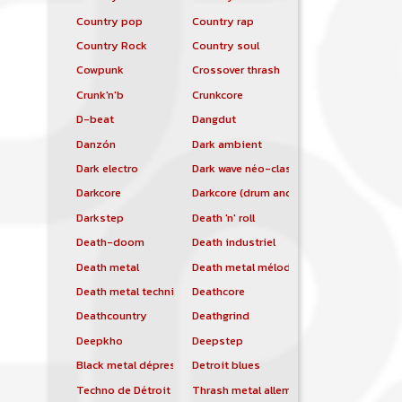
Country pop
Country rap
Country Rock
Country soul
Cowpunk
Crossover thrash
Crunk'n'b
Crunkcore
D-beat
Dangdut
Danzón
Dark ambient
Dark electro
Dark wave néo-classique
Darkcore
Darkcore (drum and bass)
Darkstep
Death 'n' roll
Death-doom
Death industriel
Death metal
Death metal mélodique
Death metal technique
Deathcore
Deathcountry
Deathgrind
Deepkho
Deepstep
Black metal dépressif
Detroit blues
Techno de Détroit
Thrash metal allemand