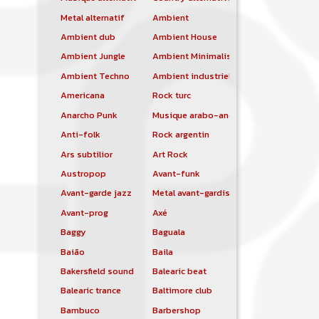
Metal alternatif
Ambient
Ambient dub
Ambient House
Ambient Jungle
Ambient Minimalist
Ambient Techno
Ambient industriel
Americana
Rock turc
Anarcho Punk
Musique arabo-andalouse
Anti-folk
Rock argentin
Ars subtilior
Art Rock
Austropop
Avant-funk
Avant-garde jazz
Metal avant-gardiste
Avant-prog
Axé
Baggy
Baguala
Baião
Baila
Bakersfield sound
Balearic beat
Balearic trance
Baltimore club
Bambuco
Barbershop