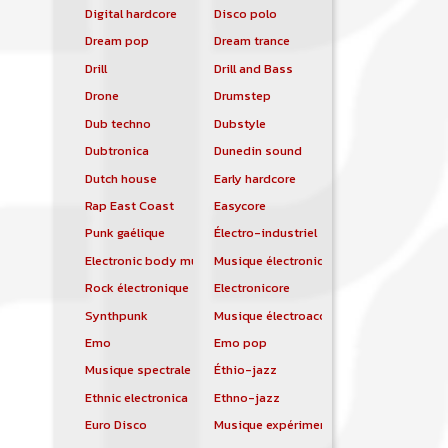
Digital hardcore
Disco polo
Dream pop
Dream trance
Drill
Drill and Bass
Drone
Drumstep
Dub techno
Dubstyle
Dubtronica
Dunedin sound
Dutch house
Early hardcore
Rap East Coast
Easycore
Punk gaélique
Électro-industriel
Electronic body music
Musique électronique
Rock électronique
Electronicore
Synthpunk
Musique électroacoustique
Emo
Emo pop
Musique spectrale
Éthio-jazz
Ethnic electronica
Ethno-jazz
Euro Disco
Musique expérimentale