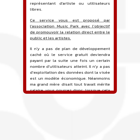
représentant d'artiste ou utilisateurs
libres.
Ce service vous est proposé par
l'association Music Park avec l'objectif
de promouvoir la relation direct entre le
public et les artistes.
Il n'y a pas de plan de développement
caché où le service gratuit deviendra
payant par la suite une fois un certain
nombre d'utilisateurs atteint. Il n'y a pas
d'exploitation des données dont la visée
est un modèle économique. Néanmoins
ma grand mère disait tout travail mérite
salaire, vous pourrez donc, lorsque cela
sera proposé, soutenir financièrement le
projet en faisant un don. Ceci permettra
de financer l'hébergement, le nom de
domaine, les heures de maintenance et
de développement du site, et peut-être
une campagne de communication. Il va
de soit que l'ensemble de la
comptabilité sera totalement publique