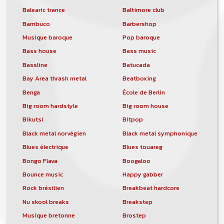
Balearic trance
Baltimore club
Bambuco
Barbershop
Musique baroque
Pop baroque
Bass house
Bass music
Bassline
Batucada
Bay Area thrash metal
Beatboxing
Benga
École de Berlin
Big room hardstyle
Big room house
Bikutsi
Bitpop
Black metal norvégien
Black metal symphonique
Blues électrique
Blues touareg
Bongo Flava
Boogaloo
Bounce music
Happy gabber
Rock brésilien
Breakbeat hardcore
Nu skool breaks
Breakstep
Musique bretonne
Brostep