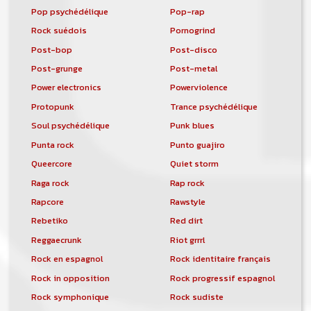
Pop psychédélique
Pop-rap
Rock suédois
Pornogrind
Post-bop
Post-disco
Post-grunge
Post-metal
Power electronics
Powerviolence
Protopunk
Trance psychédélique
Soul psychédélique
Punk blues
Punta rock
Punto guajiro
Queercore
Quiet storm
Raga rock
Rap rock
Rapcore
Rawstyle
Rebetiko
Red dirt
Reggaecrunk
Riot grrrl
Rock en espagnol
Rock identitaire français
Rock in opposition
Rock progressif espagnol
Rock symphonique
Rock sudiste