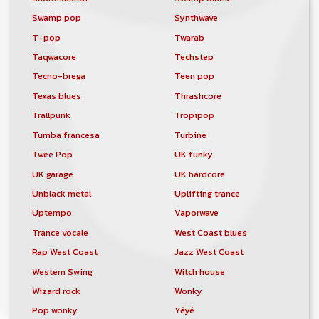
Swamp pop
Synthwave
T-pop
Twarab
Taqwacore
Techstep
Tecno-brega
Teen pop
Texas blues
Thrashcore
Trallpunk
Tropipop
Tumba francesa
Turbine
Twee Pop
UK funky
UK garage
UK hardcore
Unblack metal
Uplifting trance
Uptempo
Vaporwave
Trance vocale
West Coast blues
Rap West Coast
Jazz West Coast
Western Swing
Witch house
Wizard rock
Wonky
Pop wonky
Yéyé