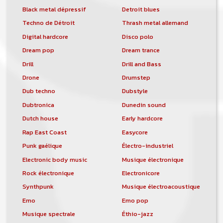
Black metal dépressif
Detroit blues
Techno de Détroit
Thrash metal allemand
Digital hardcore
Disco polo
Dream pop
Dream trance
Drill
Drill and Bass
Drone
Drumstep
Dub techno
Dubstyle
Dubtronica
Dunedin sound
Dutch house
Early hardcore
Rap East Coast
Easycore
Punk gaélique
Électro-industriel
Electronic body music
Musique électronique
Rock électronique
Electronicore
Synthpunk
Musique électroacoustique
Emo
Emo pop
Musique spectrale
Éthio-jazz