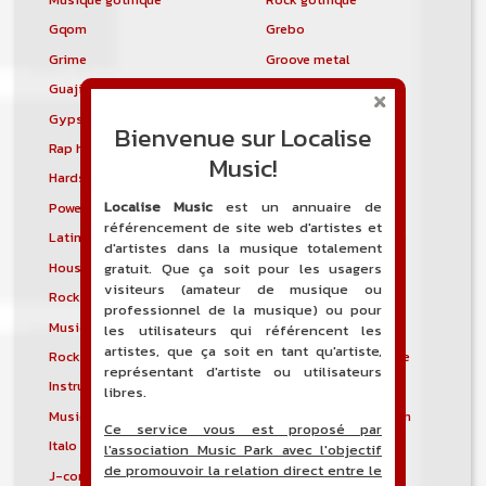
Gqom
Grebo
Grime
Groove metal
Guajira
Guaracha
Gypsy punk
Hardbag
Bienvenue sur Localise
Rap hardcore
Industrial hardcore
Music!
Hardstep
Hardstyle
Localise Music
est un annuaire de
Power noise
Heavenly voices
référencement de site web d'artistes et
Latin metal
Musique hindoustanie
d'artistes dans la musique totalement
House progressive
Tropical house
gratuit. Que ça soit pour les usagers
visiteurs (amateur de musique ou
Rock indépendant
Indietronica
professionnel de la musique) ou pour
Musique industrielle
Metal industriel
les utilisateurs qui référencent les
artistes, que ça soit en tant qu'artiste,
Rock industriel
Musique instrumentale
représentant d'artiste ou utilisateurs
Instrumental
Rock instrumental
libres.
Musique irlandaise
Rock progressif italien
Ce service vous est proposé par
Italo Disco
Italo house
l'association Music Park avec l'objectif
de promouvoir la relation direct entre le
J-core
J-pop