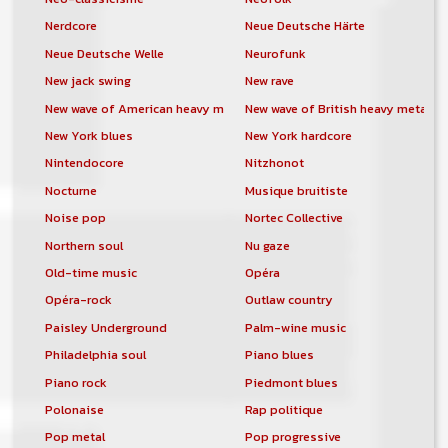
Nerdcore
Neue Deutsche Härte
Neue Deutsche Welle
Neurofunk
New jack swing
New rave
New wave of American heavy metal
New wave of British heavy metal
New York blues
New York hardcore
Nintendocore
Nitzhonot
Nocturne
Musique bruitiste
Noise pop
Nortec Collective
Northern soul
Nu gaze
Old-time music
Opéra
Opéra-rock
Outlaw country
Paisley Underground
Palm-wine music
Philadelphia soul
Piano blues
Piano rock
Piedmont blues
Polonaise
Rap politique
Pop metal
Pop progressive