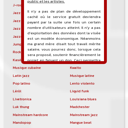
public et les artistes.
J-rock
Jangle pop
Il n'y a pas de plan de développement
Jazz blues
Jazz modal
caché où le service gratuit deviendra
Jazz Nouvelle-Orléans
Jazz punk
payant par la suite une fois un certain
nombre d'utilisateurs atteint. Il n'y a pas
Jazz vocal
Jazz-funk
d'exploitation des données dont la visée
Jazzstep
Jersey club
est un modèle économique. Néanmoins
ma grand mère disait tout travail mérite
Jump blues
Jump-up
salaire, vous pourrez donc, lorsque cela
Rock canadien
Kansas City blues
sera proposé, soutenir financièrement le
Kasékò
Kizomba
projet en faisant un don. Ceci permettra
de financer l'hébergement, le nom de
Musique cubaine
Kwaito
domaine, les heures de maintenance et
Latin jazz
Musique latine
de développement du site, et peut-être
une campagne de communication. Il va
Pop latino
Lento violento
de soit que l'ensemble de la
Léròl
Liquid funk
comptabilité sera totalement publique
visible directement sur le site.
Livetronica
Louisiana blues
Luk thung
Madchester
Un nouveau service de petites annonces
pour musicien vous est proposé sur le
Mainstream hardcore
Mainstream jazz
site. Ce service permet, lorsque vous
Mandopop
Mangue beat
êtes musiciens ou un groupe, un