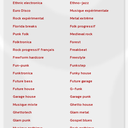
Ethnic electronica
Ethno-jazz
Euro Disco
Musique expérimentale
Rock expérimental
Metal extrême
Florida breaks
Folk progressif
Punk folk
Medieval rock
Folktronica
Forest
Rock progressif français
Freakbeat
Freeform hardcore
Freestyle
Fun-punk
Funkstep
Funktronica
Funky house
Future bass
Future garage
Future house
G-funk
Garage house
Garage punk
Musique mixte
Ghetto house
Ghettotech
Glam metal
Glam punk
Gospel blues
Musique gothique
Rock gothique