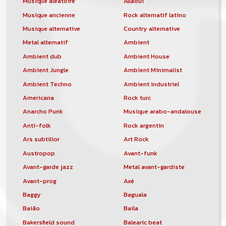
Musique aléatoire
Allaoui
Musique ancienne
Rock alternatif latino
Musique alternative
Country alternative
Metal alternatif
Ambient
Ambient dub
Ambient House
Ambient Jungle
Ambient Minimalist
Ambient Techno
Ambient industriel
Americana
Rock turc
Anarcho Punk
Musique arabo-andalouse
Anti-folk
Rock argentin
Ars subtilior
Art Rock
Austropop
Avant-funk
Avant-garde jazz
Metal avant-gardiste
Avant-prog
Axé
Baggy
Baguala
Baião
Baila
Bakersfield sound
Balearic beat