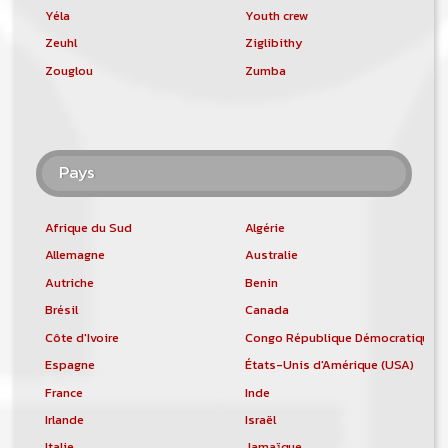
Yéla
Youth crew
Zeuhl
Ziglibithy
Zouglou
Zumba
Pays
Afrique du Sud
Algérie
Allemagne
Australie
Autriche
Benin
Brésil
Canada
Côte d'Ivoire
Congo République Démocratique
Espagne
États-Unis d'Amérique (USA)
France
Inde
Irlande
Israël
Italie
Jamaïque