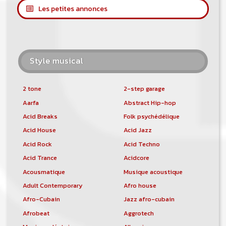
Les petites annonces
Style musical
2 tone
2-step garage
Aarfa
Abstract Hip-hop
Acid Breaks
Folk psychédélique
Acid House
Acid Jazz
Acid Rock
Acid Techno
Acid Trance
Acidcore
Acousmatique
Musique acoustique
Adult Contemporary
Afro house
Afro-Cubain
Jazz afro-cubain
Afrobeat
Aggrotech