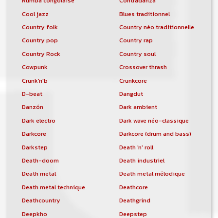
Rumba congolaise
Contradanza
Cool jazz
Blues traditionnel
Country folk
Country néo traditionnelle
Country pop
Country rap
Country Rock
Country soul
Cowpunk
Crossover thrash
Crunk'n'b
Crunkcore
D-beat
Dangdut
Danzón
Dark ambient
Dark electro
Dark wave néo-classique
Darkcore
Darkcore (drum and bass)
Darkstep
Death 'n' roll
Death-doom
Death industriel
Death metal
Death metal mélodique
Death metal technique
Deathcore
Deathcountry
Deathgrind
Deepkho
Deepstep