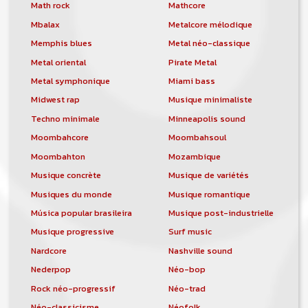
orchestre, DJ, etc... de chercher un/des
Math rock
Mathcore
musicen(s) ou un groupe, un orchestre,
Mbalax
Metalcore mélodique
un DJ, etc...
Memphis blues
Metal néo-classique
Metal oriental
Pirate Metal
Metal symphonique
Miami bass
Midwest rap
Musique minimaliste
Techno minimale
Minneapolis sound
Moombahcore
Moombahsoul
Moombahton
Mozambique
Musique concrète
Musique de variétés
Musiques du monde
Musique romantique
Música popular brasileira
Musique post-industrielle
Musique progressive
Surf music
Nardcore
Nashville sound
Nederpop
Néo-bop
Rock néo-progressif
Néo-trad
Néo-classicisme
Néofolk