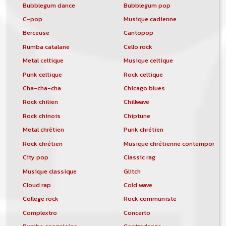
Bubblegum dance
Bubblegum pop
C-pop
Musique cadienne
Berceuse
Cantopop
Rumba catalane
Cello rock
Metal celtique
Musique celtique
Punk celtique
Rock celtique
Cha-cha-cha
Chicago blues
Rock chilien
Chillwave
Rock chinois
Chiptune
Metal chrétien
Punk chrétien
Rock chrétien
Musique chrétienne contemporain
City pop
Classic rag
Musique classique
Glitch
Cloud rap
Cold wave
College rock
Rock communiste
Complextro
Concerto