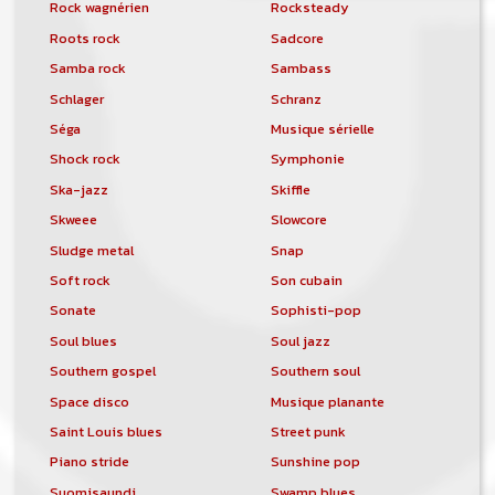
Rock wagnérien
Rocksteady
Roots rock
Sadcore
Samba rock
Sambass
Schlager
Schranz
Séga
Musique sérielle
Shock rock
Symphonie
Ska-jazz
Skiffle
Skweee
Slowcore
Sludge metal
Snap
Soft rock
Son cubain
Sonate
Sophisti-pop
Soul blues
Soul jazz
Southern gospel
Southern soul
Space disco
Musique planante
Saint Louis blues
Street punk
Piano stride
Sunshine pop
Suomisaundi
Swamp blues