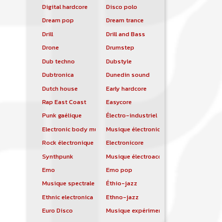
Digital hardcore
Disco polo
Dream pop
Dream trance
Drill
Drill and Bass
Drone
Drumstep
Dub techno
Dubstyle
Dubtronica
Dunedin sound
Dutch house
Early hardcore
Rap East Coast
Easycore
Punk gaélique
Électro-industriel
Electronic body music
Musique électronique
Rock électronique
Electronicore
Synthpunk
Musique électroacoustique
Emo
Emo pop
Musique spectrale
Éthio-jazz
Ethnic electronica
Ethno-jazz
Euro Disco
Musique expérimentale