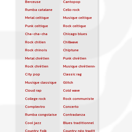
Berceuse
Cantopop
Rumba catalane
Cello rock
Metal celtique
Musique celtique
Punk celtique
Rock celtique
Cha-cha-cha
Chicago blues
Rock chilien
Chillwave
Rock chinois
Chiptune
Metal chrétien
Punk chrétien
Rock chrétien
Musique chrétienne contemporaine
City pop
Classic rag
Musique classique
Glitch
Cloud rap
Cold wave
College rock
Rock communiste
Complextro
Concerto
Rumba congolaise
Contradanza
Cool jazz
Blues traditionnel
Country folk
Country néo traditionnelle