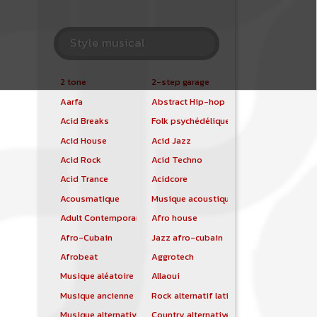
Style musical
2 tone
2-step garage
Aarfa
Abstract Hip-hop
Acid Breaks
Folk psychédélique
Acid House
Acid Jazz
Acid Rock
Acid Techno
Acid Trance
Acidcore
Acousmatique
Musique acoustique
Adult Contemporary
Afro house
Afro-Cubain
Jazz afro-cubain
Afrobeat
Aggrotech
Musique aléatoire
Allaoui
Musique ancienne
Rock alternatif latino
Musique alternative
Country alternative