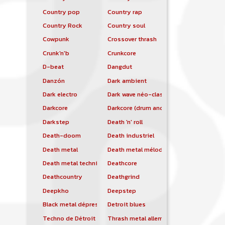
Country pop
Country rap
Country Rock
Country soul
Cowpunk
Crossover thrash
Crunk'n'b
Crunkcore
D-beat
Dangdut
Danzón
Dark ambient
Dark electro
Dark wave néo-classique
Darkcore
Darkcore (drum and bass)
Darkstep
Death 'n' roll
Death-doom
Death industriel
Death metal
Death metal mélodique
Death metal technique
Deathcore
Deathcountry
Deathgrind
Deepkho
Deepstep
Black metal dépressif
Detroit blues
Techno de Détroit
Thrash metal allemand