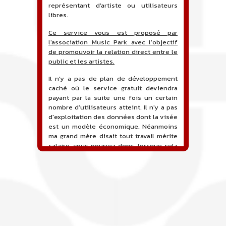
représentant d'artiste ou utilisateurs
libres.
Ce service vous est proposé par
l'association Music Park avec l'objectif
de promouvoir la relation direct entre le
public et les artistes.
Il n'y a pas de plan de développement
caché où le service gratuit deviendra
payant par la suite une fois un certain
nombre d'utilisateurs atteint. Il n'y a pas
d'exploitation des données dont la visée
est un modèle économique. Néanmoins
ma grand mère disait tout travail mérite
salaire, vous pourrez donc, lorsque cela
sera proposé, soutenir financièrement le
projet en faisant un don. Ceci permettra
de financer l'hébergement, le nom de
domaine, les heures de maintenance et
de développement du site, et peut-être
une campagne de communication. Il va
de soit que l'ensemble de la
comptabilité sera totalement publique