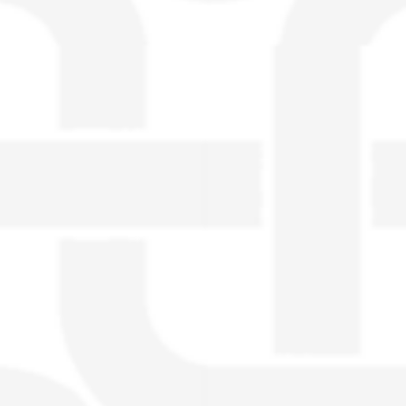
visible directement sur le site.
Un nouveau service de petites annonces
pour musicien vous est proposé sur le
site. Ce service permet, lorsque vous
êtes musiciens ou un groupe, un
orchestre, DJ, etc... de chercher un/des
musicen(s) ou un groupe, un orchestre,
un DJ, etc...