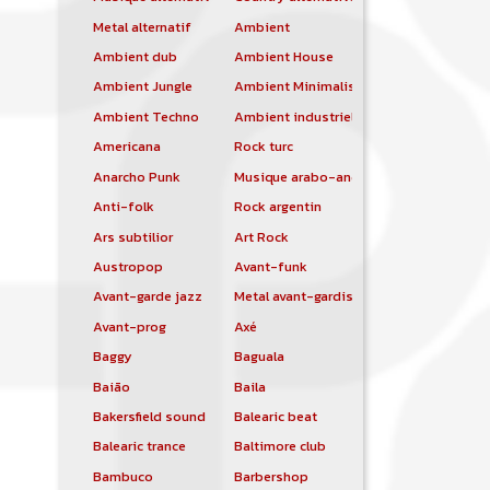
Metal alternatif
Ambient
Ambient dub
Ambient House
Ambient Jungle
Ambient Minimalist
Ambient Techno
Ambient industriel
Americana
Rock turc
Anarcho Punk
Musique arabo-andalouse
Anti-folk
Rock argentin
Ars subtilior
Art Rock
Austropop
Avant-funk
Avant-garde jazz
Metal avant-gardiste
Avant-prog
Axé
Baggy
Baguala
Baião
Baila
Bakersfield sound
Balearic beat
Balearic trance
Baltimore club
Bambuco
Barbershop