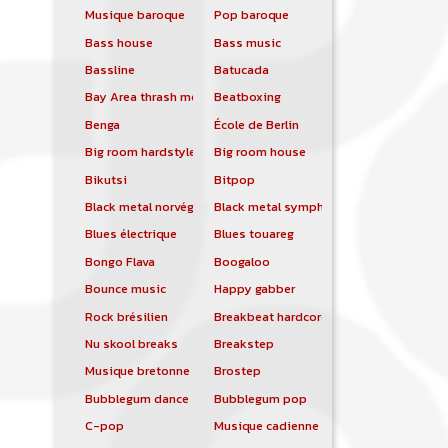
Musique baroque
Pop baroque
Bass house
Bass music
Bassline
Batucada
Bay Area thrash metal
Beatboxing
Benga
École de Berlin
Big room hardstyle
Big room house
Bikutsi
Bitpop
Black metal norvégien
Black metal symphonique
Blues électrique
Blues touareg
Bongo Flava
Boogaloo
Bounce music
Happy gabber
Rock brésilien
Breakbeat hardcore
Nu skool breaks
Breakstep
Musique bretonne
Brostep
Bubblegum dance
Bubblegum pop
C-pop
Musique cadienne