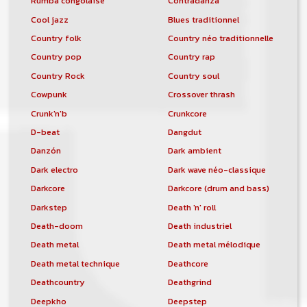
Rumba congolaise
Contradanza
Cool jazz
Blues traditionnel
Country folk
Country néo traditionnelle
Country pop
Country rap
Country Rock
Country soul
Cowpunk
Crossover thrash
Crunk'n'b
Crunkcore
D-beat
Dangdut
Danzón
Dark ambient
Dark electro
Dark wave néo-classique
Darkcore
Darkcore (drum and bass)
Darkstep
Death 'n' roll
Death-doom
Death industriel
Death metal
Death metal mélodique
Death metal technique
Deathcore
Deathcountry
Deathgrind
Deepkho
Deepstep