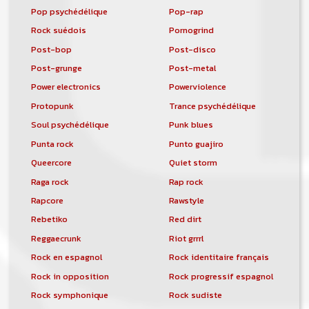
Pop psychédélique
Pop-rap
Rock suédois
Pornogrind
Post-bop
Post-disco
Post-grunge
Post-metal
Power electronics
Powerviolence
Protopunk
Trance psychédélique
Soul psychédélique
Punk blues
Punta rock
Punto guajiro
Queercore
Quiet storm
Raga rock
Rap rock
Rapcore
Rawstyle
Rebetiko
Red dirt
Reggaecrunk
Riot grrrl
Rock en espagnol
Rock identitaire français
Rock in opposition
Rock progressif espagnol
Rock symphonique
Rock sudiste