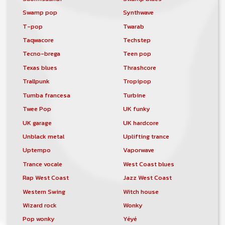
Swamp pop
Synthwave
T-pop
Twarab
Taqwacore
Techstep
Tecno-brega
Teen pop
Texas blues
Thrashcore
Trallpunk
Tropipop
Tumba francesa
Turbine
Twee Pop
UK funky
UK garage
UK hardcore
Unblack metal
Uplifting trance
Uptempo
Vaporwave
Trance vocale
West Coast blues
Rap West Coast
Jazz West Coast
Western Swing
Witch house
Wizard rock
Wonky
Pop wonky
Yéyé