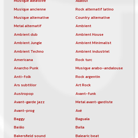
Musique aléatoire
Allaoui
Musique ancienne
Rock alternatif latino
Musique alternative
Country alternative
Metal alternatif
Ambient
Ambient dub
Ambient House
Ambient Jungle
Ambient Minimalist
Ambient Techno
Ambient industriel
Americana
Rock turc
Anarcho Punk
Musique arabo-andalouse
Anti-folk
Rock argentin
Ars subtilior
Art Rock
Austropop
Avant-funk
Avant-garde jazz
Metal avant-gardiste
Avant-prog
Axé
Baggy
Baguala
Baião
Baila
Bakersfield sound
Balearic beat