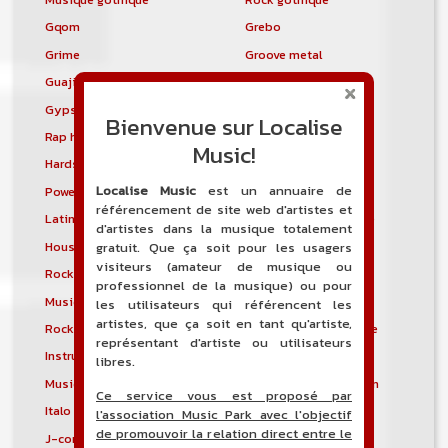
Gqom
Grebo
Grime
Groove metal
Guajira
Guaracha
Gypsy punk
Hardbag
Bienvenue sur Localise
Rap hardcore
Industrial hardcore
Music!
Hardstep
Hardstyle
Localise Music
est un annuaire de
Power noise
Heavenly voices
référencement de site web d'artistes et
Latin metal
Musique hindoustanie
d'artistes dans la musique totalement
House progressive
Tropical house
gratuit. Que ça soit pour les usagers
visiteurs (amateur de musique ou
Rock indépendant
Indietronica
professionnel de la musique) ou pour
Musique industrielle
Metal industriel
les utilisateurs qui référencent les
artistes, que ça soit en tant qu'artiste,
Rock industriel
Musique instrumentale
représentant d'artiste ou utilisateurs
Instrumental
Rock instrumental
libres.
Musique irlandaise
Rock progressif italien
Ce service vous est proposé par
Italo Disco
Italo house
l'association Music Park avec l'objectif
de promouvoir la relation direct entre le
J-core
J-pop