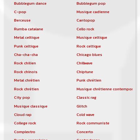
Bubblegum dance
Bubblegum pop
C-pop
Musique cadienne
Berceuse
Cantopop
Rumba catalane
Cello rock
Metal celtique
Musique celtique
Punk celtique
Rock celtique
Cha-cha-cha
Chicago blues
Rock chilien
Chillwave
Rock chinois
Chiptune
Metal chrétien
Punk chrétien
Rock chrétien
Musique chrétienne contemporain
City pop
Classic rag
Musique classique
Glitch
Cloud rap
Cold wave
College rock
Rock communiste
Complextro
Concerto