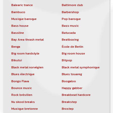
Balearic trance
Baltimore club
Bambuco
Barbershop
Musique baroque
Pop baroque
Bass house
Bass music
Bassline
Batucada
Bay Area thrash metal
Beatboxing
Benga
École de Berlin
Big room hardstyle
Big room house
Bikutsi
Bitpop
Black metal norvégien
Black metal symphonique
Blues électrique
Blues touareg
Bongo Flava
Boogaloo
Bounce music
Happy gabber
Rock brésilien
Breakbeat hardcore
Nu skool breaks
Breakstep
Musique bretonne
Brostep