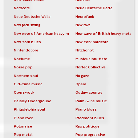
Nerdcore
Neue Deutsche Härte
Neue Deutsche Welle
Neurofunk
New jack swing
New rave
New wave of American heavy metal
New wave of British heavy metal
New York blues
New York hardcore
Nintendocore
Nitzhonot
Nocturne
Musique bruitiste
Noise pop
Nortec Collective
Northern soul
Nu gaze
Old-time music
Opéra
Opéra-rock
Outlaw country
Paisley Underground
Palm-wine music
Philadelphia soul
Piano blues
Piano rock
Piedmont blues
Polonaise
Rap politique
Pop metal
Pop progressive