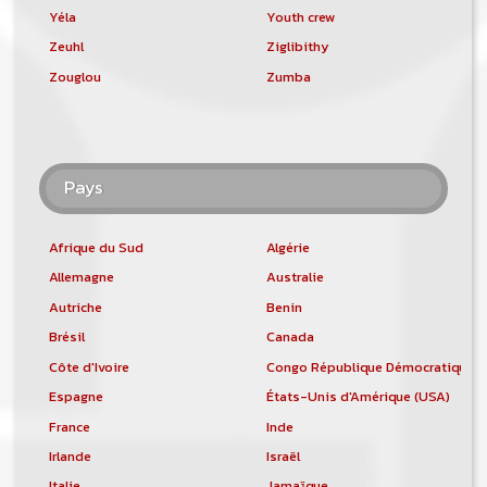
Yéla
Youth crew
Zeuhl
Ziglibithy
Zouglou
Zumba
Pays
Afrique du Sud
Algérie
Allemagne
Australie
Autriche
Benin
Brésil
Canada
Côte d'Ivoire
Congo République Démocratique
Espagne
États-Unis d'Amérique (USA)
France
Inde
Irlande
Israël
Italie
Jamaïque