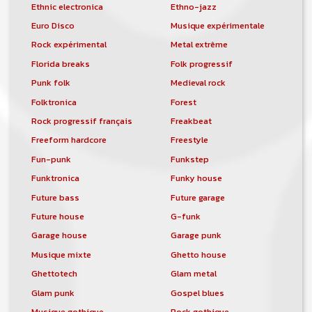
Ethnic electronica
Ethno-jazz
Euro Disco
Musique expérimentale
Rock expérimental
Metal extrême
Florida breaks
Folk progressif
Punk folk
Medieval rock
Folktronica
Forest
Rock progressif français
Freakbeat
Freeform hardcore
Freestyle
Fun-punk
Funkstep
Funktronica
Funky house
Future bass
Future garage
Future house
G-funk
Garage house
Garage punk
Musique mixte
Ghetto house
Ghettotech
Glam metal
Glam punk
Gospel blues
Musique gothique
Rock gothique