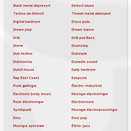
Black metal dépressif
Detroit blues
Techno de Détroit
Thrash metal allemand
Digital hardcore
Disco polo
Dream pop
Dream trance
Drill
Drill and Bass
Drone
Drumstep
Dub techno
Dubstyle
Dubtronica
Dunedin sound
Dutch house
Early hardcore
Rap East Coast
Easycore
Punk gaélique
Électro-industriel
Electronic body music
Musique électronique
Rock électronique
Electronicore
Synthpunk
Musique électroacoustique
Emo
Emo pop
Musique spectrale
Éthio-jazz