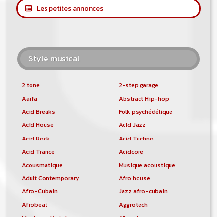
Les petites annonces
Style musical
2 tone
2-step garage
Aarfa
Abstract Hip-hop
Acid Breaks
Folk psychédélique
Acid House
Acid Jazz
Acid Rock
Acid Techno
Acid Trance
Acidcore
Acousmatique
Musique acoustique
Adult Contemporary
Afro house
Afro-Cubain
Jazz afro-cubain
Afrobeat
Aggrotech