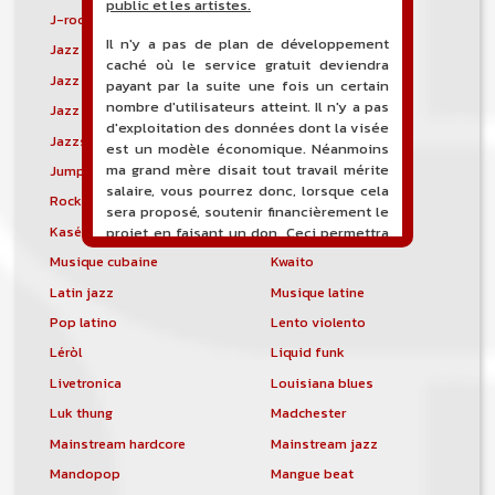
public et les artistes.
J-rock
Jangle pop
Il n'y a pas de plan de développement
Jazz blues
Jazz modal
caché où le service gratuit deviendra
Jazz Nouvelle-Orléans
Jazz punk
payant par la suite une fois un certain
nombre d'utilisateurs atteint. Il n'y a pas
Jazz vocal
Jazz-funk
d'exploitation des données dont la visée
Jazzstep
Jersey club
est un modèle économique. Néanmoins
ma grand mère disait tout travail mérite
Jump blues
Jump-up
salaire, vous pourrez donc, lorsque cela
Rock canadien
Kansas City blues
sera proposé, soutenir financièrement le
Kasékò
Kizomba
projet en faisant un don. Ceci permettra
de financer l'hébergement, le nom de
Musique cubaine
Kwaito
domaine, les heures de maintenance et
Latin jazz
Musique latine
de développement du site, et peut-être
une campagne de communication. Il va
Pop latino
Lento violento
de soit que l'ensemble de la
Léròl
Liquid funk
comptabilité sera totalement publique
visible directement sur le site.
Livetronica
Louisiana blues
Luk thung
Madchester
Un nouveau service de petites annonces
pour musicien vous est proposé sur le
Mainstream hardcore
Mainstream jazz
site. Ce service permet, lorsque vous
Mandopop
Mangue beat
êtes musiciens ou un groupe, un