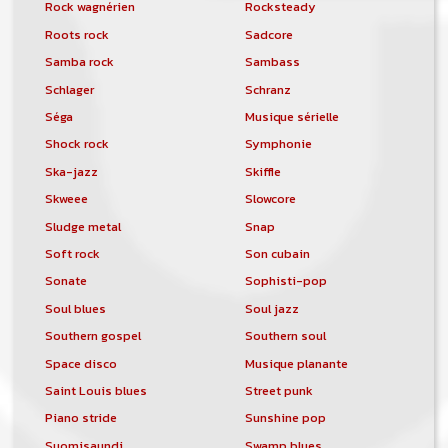
Rock wagnérien
Rocksteady
Roots rock
Sadcore
Samba rock
Sambass
Schlager
Schranz
Séga
Musique sérielle
Shock rock
Symphonie
Ska-jazz
Skiffle
Skweee
Slowcore
Sludge metal
Snap
Soft rock
Son cubain
Sonate
Sophisti-pop
Soul blues
Soul jazz
Southern gospel
Southern soul
Space disco
Musique planante
Saint Louis blues
Street punk
Piano stride
Sunshine pop
Suomisaundi
Swamp blues