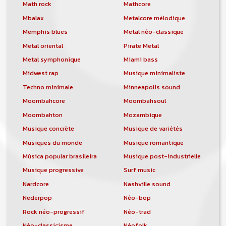
orchestre, DJ, etc... de chercher un/des
Math rock
Mathcore
musicen(s) ou un groupe, un orchestre,
Mbalax
Metalcore mélodique
un DJ, etc...
Memphis blues
Metal néo-classique
Metal oriental
Pirate Metal
Metal symphonique
Miami bass
Midwest rap
Musique minimaliste
Techno minimale
Minneapolis sound
Moombahcore
Moombahsoul
Moombahton
Mozambique
Musique concrète
Musique de variétés
Musiques du monde
Musique romantique
Música popular brasileira
Musique post-industrielle
Musique progressive
Surf music
Nardcore
Nashville sound
Nederpop
Néo-bop
Rock néo-progressif
Néo-trad
Néo-classicisme
Néofolk