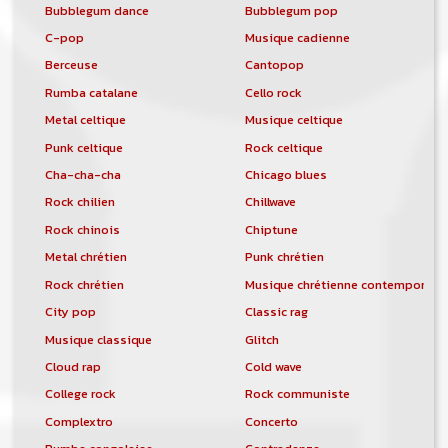
Bubblegum dance
Bubblegum pop
C-pop
Musique cadienne
Berceuse
Cantopop
Rumba catalane
Cello rock
Metal celtique
Musique celtique
Punk celtique
Rock celtique
Cha-cha-cha
Chicago blues
Rock chilien
Chillwave
Rock chinois
Chiptune
Metal chrétien
Punk chrétien
Rock chrétien
Musique chrétienne contemporain
City pop
Classic rag
Musique classique
Glitch
Cloud rap
Cold wave
College rock
Rock communiste
Complextro
Concerto