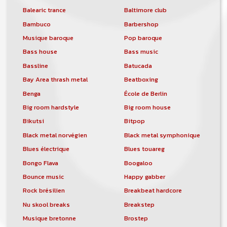
Balearic trance
Baltimore club
Bambuco
Barbershop
Musique baroque
Pop baroque
Bass house
Bass music
Bassline
Batucada
Bay Area thrash metal
Beatboxing
Benga
École de Berlin
Big room hardstyle
Big room house
Bikutsi
Bitpop
Black metal norvégien
Black metal symphonique
Blues électrique
Blues touareg
Bongo Flava
Boogaloo
Bounce music
Happy gabber
Rock brésilien
Breakbeat hardcore
Nu skool breaks
Breakstep
Musique bretonne
Brostep