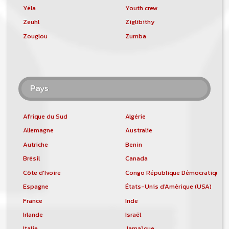
Yéla
Youth crew
Zeuhl
Ziglibithy
Zouglou
Zumba
Pays
Afrique du Sud
Algérie
Allemagne
Australie
Autriche
Benin
Brésil
Canada
Côte d'Ivoire
Congo République Démocratique
Espagne
États-Unis d'Amérique (USA)
France
Inde
Irlande
Israël
Italie
Jamaïque