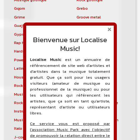
Gqom
Grebo
Grime
Groove metal
Guajira
Guaracha
Gypsy punk
Hardbag
Bienvenue sur Localise
Rap hardcore
Industrial hardcore
Music!
Hardstep
Hardstyle
Localise Music
est un annuaire de
Power noise
Heavenly voices
référencement de site web d'artistes et
Latin metal
Musique hindoustanie
d'artistes dans la musique totalement
House progressive
Tropical house
gratuit. Que ça soit pour les usagers
visiteurs (amateur de musique ou
Rock indépendant
Indietronica
professionnel de la musique) ou pour
Musique industrielle
Metal industriel
les utilisateurs qui référencent les
artistes, que ça soit en tant qu'artiste,
Rock industriel
Musique instrumentale
représentant d'artiste ou utilisateurs
Instrumental
Rock instrumental
libres.
Musique irlandaise
Rock progressif italien
Ce service vous est proposé par
Italo Disco
Italo house
l'association Music Park avec l'objectif
de promouvoir la relation direct entre le
J-core
J-pop