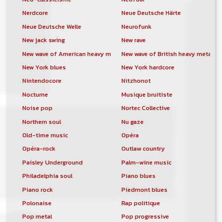
Nerdcore
Neue Deutsche Härte
Neue Deutsche Welle
Neurofunk
New jack swing
New rave
New wave of American heavy metal
New wave of British heavy metal
New York blues
New York hardcore
Nintendocore
Nitzhonot
Nocturne
Musique bruitiste
Noise pop
Nortec Collective
Northern soul
Nu gaze
Old-time music
Opéra
Opéra-rock
Outlaw country
Paisley Underground
Palm-wine music
Philadelphia soul
Piano blues
Piano rock
Piedmont blues
Polonaise
Rap politique
Pop metal
Pop progressive