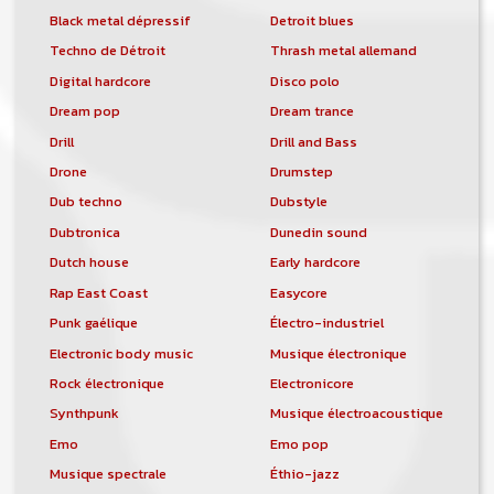
Black metal dépressif
Detroit blues
Techno de Détroit
Thrash metal allemand
Digital hardcore
Disco polo
Dream pop
Dream trance
Drill
Drill and Bass
Drone
Drumstep
Dub techno
Dubstyle
Dubtronica
Dunedin sound
Dutch house
Early hardcore
Rap East Coast
Easycore
Punk gaélique
Électro-industriel
Electronic body music
Musique électronique
Rock électronique
Electronicore
Synthpunk
Musique électroacoustique
Emo
Emo pop
Musique spectrale
Éthio-jazz