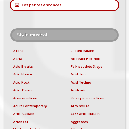
Les petites annonces
Style musical
2 tone
2-step garage
Aarfa
Abstract Hip-hop
Acid Breaks
Folk psychédélique
Acid House
Acid Jazz
Acid Rock
Acid Techno
Acid Trance
Acidcore
Acousmatique
Musique acoustique
Adult Contemporary
Afro house
Afro-Cubain
Jazz afro-cubain
Afrobeat
Aggrotech