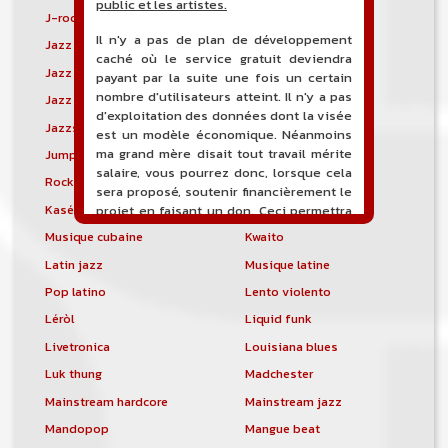
public et les artistes.
J-rock
Jangle pop
Il n'y a pas de plan de développement
Jazz blues
Jazz modal
caché où le service gratuit deviendra
Jazz Nouvelle-Orléans
Jazz punk
payant par la suite une fois un certain
nombre d'utilisateurs atteint. Il n'y a pas
Jazz vocal
Jazz-funk
d'exploitation des données dont la visée
Jazzstep
Jersey club
est un modèle économique. Néanmoins
ma grand mère disait tout travail mérite
Jump blues
Jump-up
salaire, vous pourrez donc, lorsque cela
Rock canadien
Kansas City blues
sera proposé, soutenir financièrement le
Kasékò
Kizomba
projet en faisant un don. Ceci permettra
de financer l'hébergement, le nom de
Musique cubaine
Kwaito
domaine, les heures de maintenance et
Latin jazz
Musique latine
de développement du site, et peut-être
une campagne de communication. Il va
Pop latino
Lento violento
de soit que l'ensemble de la
Léròl
Liquid funk
comptabilité sera totalement publique
visible directement sur le site.
Livetronica
Louisiana blues
Luk thung
Madchester
Un nouveau service de petites annonces
pour musicien vous est proposé sur le
Mainstream hardcore
Mainstream jazz
site. Ce service permet, lorsque vous
Mandopop
Mangue beat
êtes musiciens ou un groupe, un