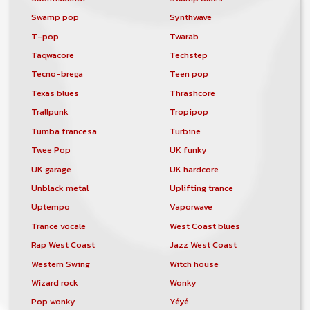
Swamp pop
Synthwave
T-pop
Twarab
Taqwacore
Techstep
Tecno-brega
Teen pop
Texas blues
Thrashcore
Trallpunk
Tropipop
Tumba francesa
Turbine
Twee Pop
UK funky
UK garage
UK hardcore
Unblack metal
Uplifting trance
Uptempo
Vaporwave
Trance vocale
West Coast blues
Rap West Coast
Jazz West Coast
Western Swing
Witch house
Wizard rock
Wonky
Pop wonky
Yéyé