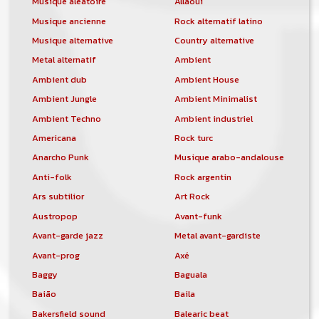
Musique aléatoire
Allaoui
Musique ancienne
Rock alternatif latino
Musique alternative
Country alternative
Metal alternatif
Ambient
Ambient dub
Ambient House
Ambient Jungle
Ambient Minimalist
Ambient Techno
Ambient industriel
Americana
Rock turc
Anarcho Punk
Musique arabo-andalouse
Anti-folk
Rock argentin
Ars subtilior
Art Rock
Austropop
Avant-funk
Avant-garde jazz
Metal avant-gardiste
Avant-prog
Axé
Baggy
Baguala
Baião
Baila
Bakersfield sound
Balearic beat