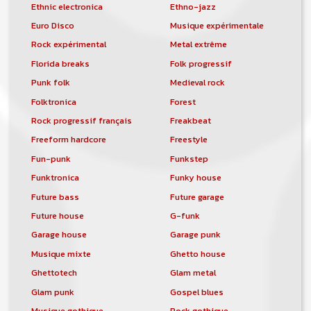
Ethnic electronica
Ethno-jazz
Euro Disco
Musique expérimentale
Rock expérimental
Metal extrême
Florida breaks
Folk progressif
Punk folk
Medieval rock
Folktronica
Forest
Rock progressif français
Freakbeat
Freeform hardcore
Freestyle
Fun-punk
Funkstep
Funktronica
Funky house
Future bass
Future garage
Future house
G-funk
Garage house
Garage punk
Musique mixte
Ghetto house
Ghettotech
Glam metal
Glam punk
Gospel blues
Musique gothique
Rock gothique