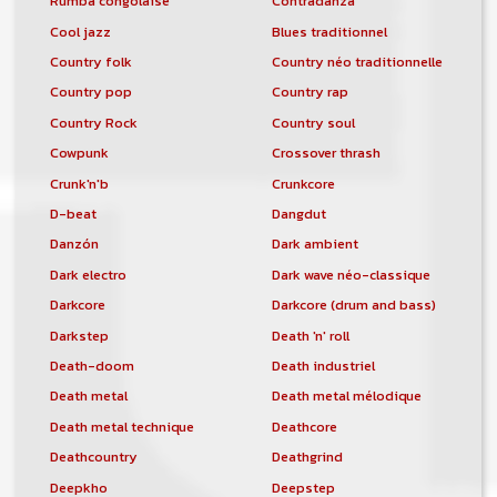
Rumba congolaise
Contradanza
Cool jazz
Blues traditionnel
Country folk
Country néo traditionnelle
Country pop
Country rap
Country Rock
Country soul
Cowpunk
Crossover thrash
Crunk'n'b
Crunkcore
D-beat
Dangdut
Danzón
Dark ambient
Dark electro
Dark wave néo-classique
Darkcore
Darkcore (drum and bass)
Darkstep
Death 'n' roll
Death-doom
Death industriel
Death metal
Death metal mélodique
Death metal technique
Deathcore
Deathcountry
Deathgrind
Deepkho
Deepstep