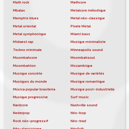
orchestre, DJ, etc... de chercher un/des
Math rock
Mathcore
musicen(s) ou un groupe, un orchestre,
Mbalax
Metalcore mélodique
un DJ, etc...
Memphis blues
Metal néo-classique
Metal oriental
Pirate Metal
Metal symphonique
Miami bass
Midwest rap
Musique minimaliste
Techno minimale
Minneapolis sound
Moombahcore
Moombahsoul
Moombahton
Mozambique
Musique concrète
Musique de variétés
Musiques du monde
Musique romantique
Música popular brasileira
Musique post-industrielle
Musique progressive
Surf music
Nardcore
Nashville sound
Nederpop
Néo-bop
Rock néo-progressif
Néo-trad
Néo-classicisme
Néofolk