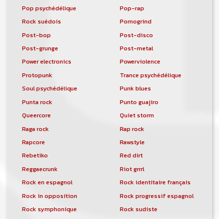
Pop psychédélique
Pop-rap
Rock suédois
Pornogrind
Post-bop
Post-disco
Post-grunge
Post-metal
Power electronics
Powerviolence
Protopunk
Trance psychédélique
Soul psychédélique
Punk blues
Punta rock
Punto guajiro
Queercore
Quiet storm
Raga rock
Rap rock
Rapcore
Rawstyle
Rebetiko
Red dirt
Reggaecrunk
Riot grrrl
Rock en espagnol
Rock identitaire français
Rock in opposition
Rock progressif espagnol
Rock symphonique
Rock sudiste