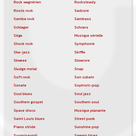
Rock wagnérien
Rocksteady
Roots rock
Sadcore
Samba rock
Sambass
Schlager
Schranz
Séga
Musique sérielle
Shock rock
Symphonie
Ska-jazz
Skiffle
Skweee
Slowcore
Sludge metal
Snap
Soft rock
Son cubain
Sonate
Sophisti-pop
Soul blues
Soul jazz
Southern gospel
Southern soul
Space disco
Musique planante
Saint Louis blues
Street punk
Piano stride
Sunshine pop
Suomisaundi
Swamp blues