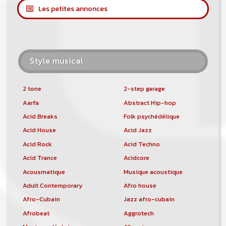
Les petites annonces
Style musical
2 tone
2-step garage
Aarfa
Abstract Hip-hop
Acid Breaks
Folk psychédélique
Acid House
Acid Jazz
Acid Rock
Acid Techno
Acid Trance
Acidcore
Acousmatique
Musique acoustique
Adult Contemporary
Afro house
Afro-Cubain
Jazz afro-cubain
Afrobeat
Aggrotech