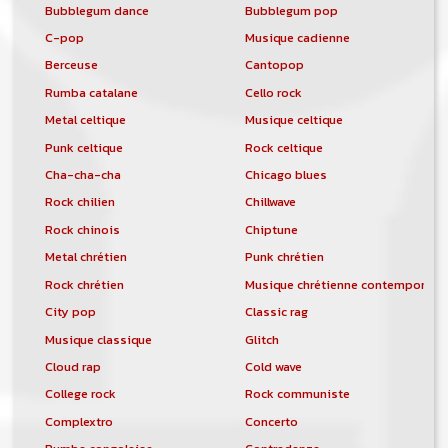
Bubblegum dance
Bubblegum pop
C-pop
Musique cadienne
Berceuse
Cantopop
Rumba catalane
Cello rock
Metal celtique
Musique celtique
Punk celtique
Rock celtique
Cha-cha-cha
Chicago blues
Rock chilien
Chillwave
Rock chinois
Chiptune
Metal chrétien
Punk chrétien
Rock chrétien
Musique chrétienne contemporain
City pop
Classic rag
Musique classique
Glitch
Cloud rap
Cold wave
College rock
Rock communiste
Complextro
Concerto