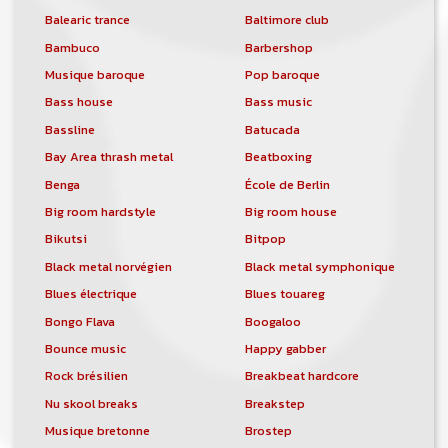
Balearic trance
Baltimore club
Bambuco
Barbershop
Musique baroque
Pop baroque
Bass house
Bass music
Bassline
Batucada
Bay Area thrash metal
Beatboxing
Benga
École de Berlin
Big room hardstyle
Big room house
Bikutsi
Bitpop
Black metal norvégien
Black metal symphonique
Blues électrique
Blues touareg
Bongo Flava
Boogaloo
Bounce music
Happy gabber
Rock brésilien
Breakbeat hardcore
Nu skool breaks
Breakstep
Musique bretonne
Brostep