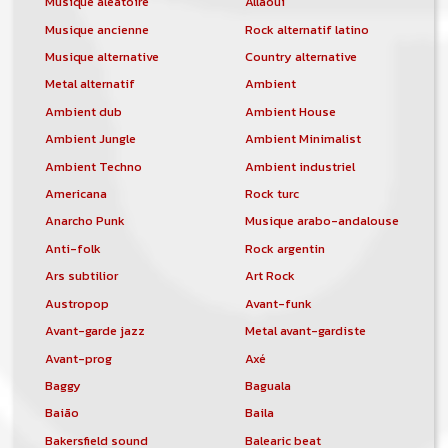
Musique aléatoire
Allaoui
Musique ancienne
Rock alternatif latino
Musique alternative
Country alternative
Metal alternatif
Ambient
Ambient dub
Ambient House
Ambient Jungle
Ambient Minimalist
Ambient Techno
Ambient industriel
Americana
Rock turc
Anarcho Punk
Musique arabo-andalouse
Anti-folk
Rock argentin
Ars subtilior
Art Rock
Austropop
Avant-funk
Avant-garde jazz
Metal avant-gardiste
Avant-prog
Axé
Baggy
Baguala
Baião
Baila
Bakersfield sound
Balearic beat