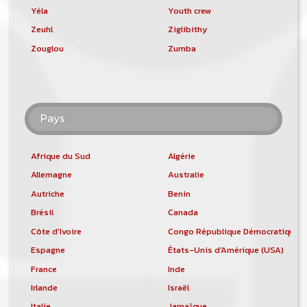
Yéla
Youth crew
Zeuhl
Ziglibithy
Zouglou
Zumba
Pays
Afrique du Sud
Algérie
Allemagne
Australie
Autriche
Benin
Brésil
Canada
Côte d'Ivoire
Congo République Démocratique
Espagne
États-Unis d'Amérique (USA)
France
Inde
Irlande
Israël
Italie
Jamaïque