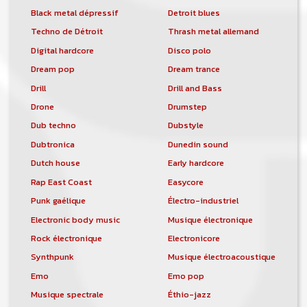
Black metal dépressif
Detroit blues
Techno de Détroit
Thrash metal allemand
Digital hardcore
Disco polo
Dream pop
Dream trance
Drill
Drill and Bass
Drone
Drumstep
Dub techno
Dubstyle
Dubtronica
Dunedin sound
Dutch house
Early hardcore
Rap East Coast
Easycore
Punk gaélique
Électro-industriel
Electronic body music
Musique électronique
Rock électronique
Electronicore
Synthpunk
Musique électroacoustique
Emo
Emo pop
Musique spectrale
Éthio-jazz