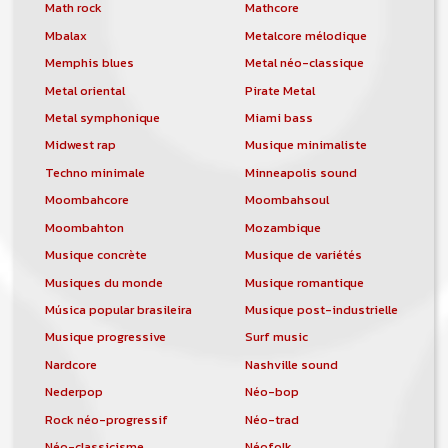
orchestre, DJ, etc... de chercher un/des
Math rock
Mathcore
musicen(s) ou un groupe, un orchestre,
Mbalax
Metalcore mélodique
un DJ, etc...
Memphis blues
Metal néo-classique
Metal oriental
Pirate Metal
Metal symphonique
Miami bass
Midwest rap
Musique minimaliste
Techno minimale
Minneapolis sound
Moombahcore
Moombahsoul
Moombahton
Mozambique
Musique concrète
Musique de variétés
Musiques du monde
Musique romantique
Música popular brasileira
Musique post-industrielle
Musique progressive
Surf music
Nardcore
Nashville sound
Nederpop
Néo-bop
Rock néo-progressif
Néo-trad
Néo-classicisme
Néofolk