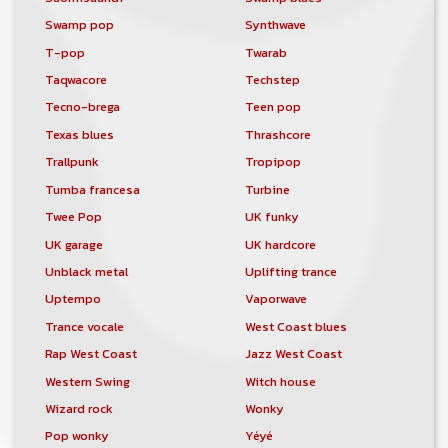
Swamp pop
Synthwave
T-pop
Twarab
Taqwacore
Techstep
Tecno-brega
Teen pop
Texas blues
Thrashcore
Trallpunk
Tropipop
Tumba francesa
Turbine
Twee Pop
UK funky
UK garage
UK hardcore
Unblack metal
Uplifting trance
Uptempo
Vaporwave
Trance vocale
West Coast blues
Rap West Coast
Jazz West Coast
Western Swing
Witch house
Wizard rock
Wonky
Pop wonky
Yéyé