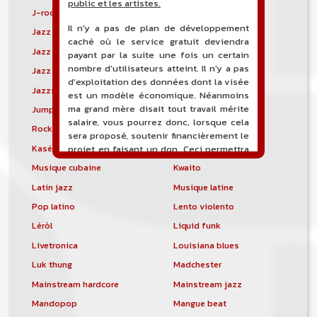
public et les artistes.
J-rock
Jangle pop
Il n'y a pas de plan de développement
Jazz blues
Jazz modal
caché où le service gratuit deviendra
Jazz Nouvelle-Orléans
Jazz punk
payant par la suite une fois un certain
nombre d'utilisateurs atteint. Il n'y a pas
Jazz vocal
Jazz-funk
d'exploitation des données dont la visée
Jazzstep
Jersey club
est un modèle économique. Néanmoins
ma grand mère disait tout travail mérite
Jump blues
Jump-up
salaire, vous pourrez donc, lorsque cela
Rock canadien
Kansas City blues
sera proposé, soutenir financièrement le
Kasékò
Kizomba
projet en faisant un don. Ceci permettra
de financer l'hébergement, le nom de
Musique cubaine
Kwaito
domaine, les heures de maintenance et
Latin jazz
Musique latine
de développement du site, et peut-être
une campagne de communication. Il va
Pop latino
Lento violento
de soit que l'ensemble de la
Léròl
Liquid funk
comptabilité sera totalement publique
visible directement sur le site.
Livetronica
Louisiana blues
Luk thung
Madchester
Un nouveau service de petites annonces
pour musicien vous est proposé sur le
Mainstream hardcore
Mainstream jazz
site. Ce service permet, lorsque vous
Mandopop
Mangue beat
êtes musiciens ou un groupe, un