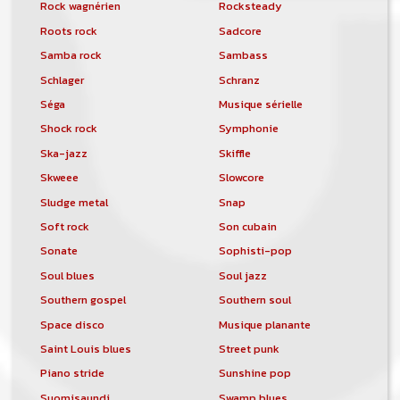
Rock wagnérien
Rocksteady
Roots rock
Sadcore
Samba rock
Sambass
Schlager
Schranz
Séga
Musique sérielle
Shock rock
Symphonie
Ska-jazz
Skiffle
Skweee
Slowcore
Sludge metal
Snap
Soft rock
Son cubain
Sonate
Sophisti-pop
Soul blues
Soul jazz
Southern gospel
Southern soul
Space disco
Musique planante
Saint Louis blues
Street punk
Piano stride
Sunshine pop
Suomisaundi
Swamp blues