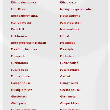
Ethnic electronica
Ethno-jazz
Euro Disco
Musique expérimentale
Rock expérimental
Metal extrême
Florida breaks
Folk progressif
Punk folk
Medieval rock
Folktronica
Forest
Rock progressif français
Freakbeat
Freeform hardcore
Freestyle
Fun-punk
Funkstep
Funktronica
Funky house
Future bass
Future garage
Future house
G-funk
Garage house
Garage punk
Musique mixte
Ghetto house
Ghettotech
Glam metal
Glam punk
Gospel blues
Musique gothique
Rock gothique