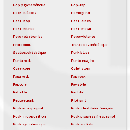
Pop psychédélique
Pop-rap
Rock suédois
Pornogrind
Post-bop
Post-disco
Post-grunge
Post-metal
Power electronics
Powerviolence
Protopunk
Trance psychédélique
Soul psychédélique
Punk blues
Punta rock
Punto guajiro
Queercore
Quiet storm
Raga rock
Rap rock
Rapcore
Rawstyle
Rebetiko
Red dirt
Reggaecrunk
Riot grrrl
Rock en espagnol
Rock identitaire français
Rock in opposition
Rock progressif espagnol
Rock symphonique
Rock sudiste