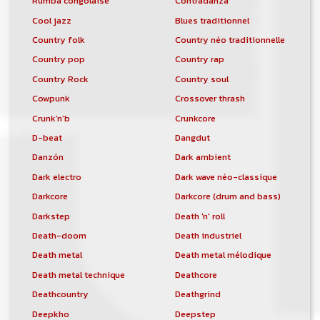
Rumba congolaise
Contradanza
Cool jazz
Blues traditionnel
Country folk
Country néo traditionnelle
Country pop
Country rap
Country Rock
Country soul
Cowpunk
Crossover thrash
Crunk'n'b
Crunkcore
D-beat
Dangdut
Danzón
Dark ambient
Dark electro
Dark wave néo-classique
Darkcore
Darkcore (drum and bass)
Darkstep
Death 'n' roll
Death-doom
Death industriel
Death metal
Death metal mélodique
Death metal technique
Deathcore
Deathcountry
Deathgrind
Deepkho
Deepstep