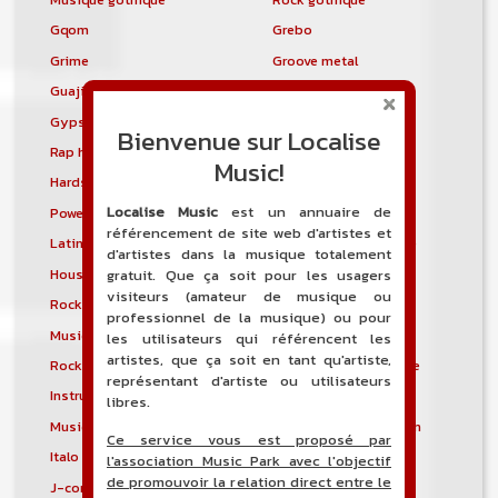
Gqom
Grebo
Grime
Groove metal
Guajira
Guaracha
Gypsy punk
Hardbag
Bienvenue sur Localise
Rap hardcore
Industrial hardcore
Music!
Hardstep
Hardstyle
Localise Music
est un annuaire de
Power noise
Heavenly voices
référencement de site web d'artistes et
Latin metal
Musique hindoustanie
d'artistes dans la musique totalement
House progressive
Tropical house
gratuit. Que ça soit pour les usagers
visiteurs (amateur de musique ou
Rock indépendant
Indietronica
professionnel de la musique) ou pour
Musique industrielle
Metal industriel
les utilisateurs qui référencent les
artistes, que ça soit en tant qu'artiste,
Rock industriel
Musique instrumentale
représentant d'artiste ou utilisateurs
Instrumental
Rock instrumental
libres.
Musique irlandaise
Rock progressif italien
Ce service vous est proposé par
Italo Disco
Italo house
l'association Music Park avec l'objectif
de promouvoir la relation direct entre le
J-core
J-pop