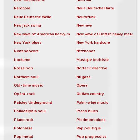
Nerdcore
Neue Deutsche Härte
Neue Deutsche Welle
Neurofunk
New jack swing
New rave
New wave of American heavy metal
New wave of British heavy metal
New York blues
New York hardcore
Nintendocore
Nitzhonot
Nocturne
Musique bruitiste
Noise pop
Nortec Collective
Northern soul
Nu gaze
Old-time music
Opéra
Opéra-rock
Outlaw country
Paisley Underground
Palm-wine music
Philadelphia soul
Piano blues
Piano rock
Piedmont blues
Polonaise
Rap politique
Pop metal
Pop progressive