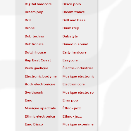
Digital hardcore
Disco polo
Dream pop
Dream trance
Drill
Drill and Bass
Drone
Drumstep
Dub techno
Dubstyle
Dubtronica
Dunedin sound
Dutch house
Early hardcore
Rap East Coast
Easycore
Punk gaélique
Électro-industriel
Electronic body music
Musique électronique
Rock électronique
Electronicore
Synthpunk
Musique électroacoustique
Emo
Emo pop
Musique spectrale
Éthio-jazz
Ethnic electronica
Ethno-jazz
Euro Disco
Musique expérimentale