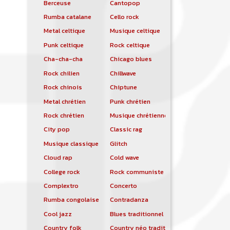
Berceuse
Cantopop
Rumba catalane
Cello rock
Metal celtique
Musique celtique
Punk celtique
Rock celtique
Cha-cha-cha
Chicago blues
Rock chilien
Chillwave
Rock chinois
Chiptune
Metal chrétien
Punk chrétien
Rock chrétien
Musique chrétienne contemporaine
City pop
Classic rag
Musique classique
Glitch
Cloud rap
Cold wave
College rock
Rock communiste
Complextro
Concerto
Rumba congolaise
Contradanza
Cool jazz
Blues traditionnel
Country folk
Country néo traditionnelle