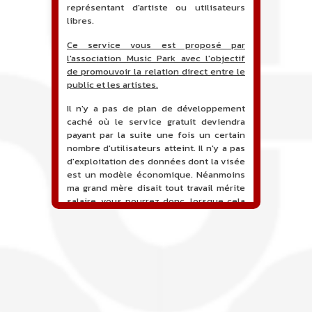
représentant d'artiste ou utilisateurs
libres.
Ce service vous est proposé par
l'association Music Park avec l'objectif
de promouvoir la relation direct entre le
public et les artistes.
Il n'y a pas de plan de développement
caché où le service gratuit deviendra
payant par la suite une fois un certain
nombre d'utilisateurs atteint. Il n'y a pas
d'exploitation des données dont la visée
est un modèle économique. Néanmoins
ma grand mère disait tout travail mérite
salaire, vous pourrez donc, lorsque cela
sera proposé, soutenir financièrement le
projet en faisant un don. Ceci permettra
de financer l'hébergement, le nom de
domaine, les heures de maintenance et
de développement du site, et peut-être
une campagne de communication. Il va
de soit que l'ensemble de la
comptabilité sera totalement publique