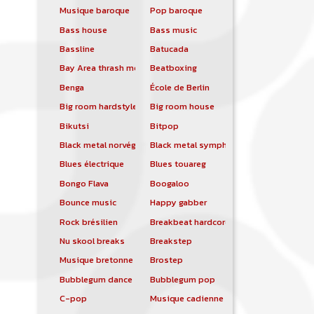
Musique baroque
Pop baroque
Bass house
Bass music
Bassline
Batucada
Bay Area thrash metal
Beatboxing
Benga
École de Berlin
Big room hardstyle
Big room house
Bikutsi
Bitpop
Black metal norvégien
Black metal symphonique
Blues électrique
Blues touareg
Bongo Flava
Boogaloo
Bounce music
Happy gabber
Rock brésilien
Breakbeat hardcore
Nu skool breaks
Breakstep
Musique bretonne
Brostep
Bubblegum dance
Bubblegum pop
C-pop
Musique cadienne