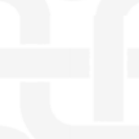
visible directement sur le site.
Un nouveau service de petites annonces
pour musicien vous est proposé sur le
site. Ce service permet, lorsque vous
êtes musiciens ou un groupe, un
orchestre, DJ, etc... de chercher un/des
musicen(s) ou un groupe, un orchestre,
un DJ, etc...