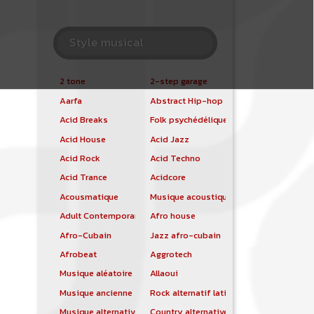
Style musical
2 tone
2-step garage
Aarfa
Abstract Hip-hop
Acid Breaks
Folk psychédélique
Acid House
Acid Jazz
Acid Rock
Acid Techno
Acid Trance
Acidcore
Acousmatique
Musique acoustique
Adult Contemporary
Afro house
Afro-Cubain
Jazz afro-cubain
Afrobeat
Aggrotech
Musique aléatoire
Allaoui
Musique ancienne
Rock alternatif latino
Musique alternative
Country alternative