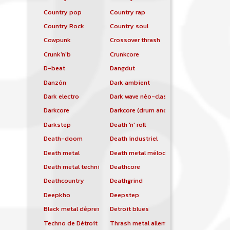
Country pop
Country rap
Country Rock
Country soul
Cowpunk
Crossover thrash
Crunk'n'b
Crunkcore
D-beat
Dangdut
Danzón
Dark ambient
Dark electro
Dark wave néo-classique
Darkcore
Darkcore (drum and bass)
Darkstep
Death 'n' roll
Death-doom
Death industriel
Death metal
Death metal mélodique
Death metal technique
Deathcore
Deathcountry
Deathgrind
Deepkho
Deepstep
Black metal dépressif
Detroit blues
Techno de Détroit
Thrash metal allemand