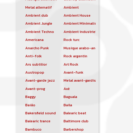
Metal alternatif
Ambient
Ambient dub
Ambient House
Ambient Jungle
Ambient Minimalist
Ambient Techno
Ambient industriel
Americana
Rock turc
Anarcho Punk
Musique arabo-andalouse
Anti-folk
Rock argentin
Ars subtilior
Art Rock
Austropop
Avant-funk
Avant-garde jazz
Metal avant-gardiste
Avant-prog
Axé
Baggy
Baguala
Baião
Baila
Bakersfield sound
Balearic beat
Balearic trance
Baltimore club
Bambuco
Barbershop