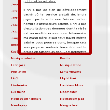
public et les artistes.
J-rock
Jangle pop
Il n'y a pas de plan de développement
Jazz blues
Jazz modal
caché où le service gratuit deviendra
Jazz Nouvelle-Orléans
Jazz punk
payant par la suite une fois un certain
nombre d'utilisateurs atteint. Il n'y a pas
Jazz vocal
Jazz-funk
d'exploitation des données dont la visée
Jazzstep
Jersey club
est un modèle économique. Néanmoins
ma grand mère disait tout travail mérite
Jump blues
Jump-up
salaire, vous pourrez donc, lorsque cela
Rock canadien
Kansas City blues
sera proposé, soutenir financièrement le
Kasékò
Kizomba
projet en faisant un don. Ceci permettra
de financer l'hébergement, le nom de
Musique cubaine
Kwaito
domaine, les heures de maintenance et
Latin jazz
Musique latine
de développement du site, et peut-être
une campagne de communication. Il va
Pop latino
Lento violento
de soit que l'ensemble de la
Léròl
Liquid funk
comptabilité sera totalement publique
visible directement sur le site.
Livetronica
Louisiana blues
Luk thung
Madchester
Un nouveau service de petites annonces
pour musicien vous est proposé sur le
Mainstream hardcore
Mainstream jazz
site. Ce service permet, lorsque vous
Mandopop
Mangue beat
êtes musiciens ou un groupe, un