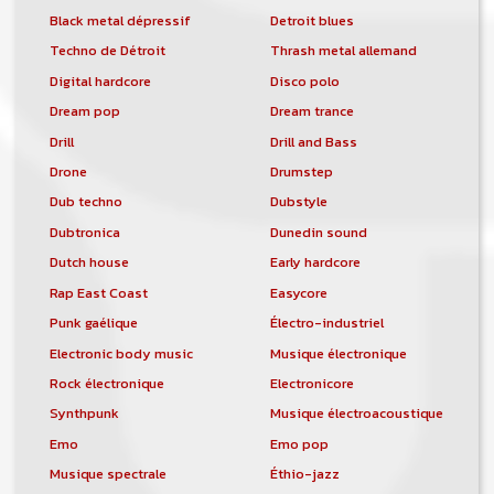
Black metal dépressif
Detroit blues
Techno de Détroit
Thrash metal allemand
Digital hardcore
Disco polo
Dream pop
Dream trance
Drill
Drill and Bass
Drone
Drumstep
Dub techno
Dubstyle
Dubtronica
Dunedin sound
Dutch house
Early hardcore
Rap East Coast
Easycore
Punk gaélique
Électro-industriel
Electronic body music
Musique électronique
Rock électronique
Electronicore
Synthpunk
Musique électroacoustique
Emo
Emo pop
Musique spectrale
Éthio-jazz