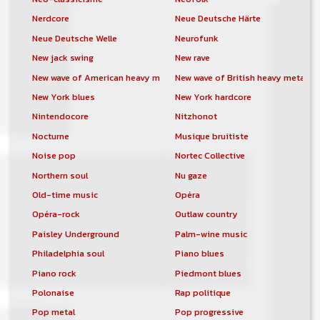
Nerdcore
Neue Deutsche Härte
Neue Deutsche Welle
Neurofunk
New jack swing
New rave
New wave of American heavy metal
New wave of British heavy metal
New York blues
New York hardcore
Nintendocore
Nitzhonot
Nocturne
Musique bruitiste
Noise pop
Nortec Collective
Northern soul
Nu gaze
Old-time music
Opéra
Opéra-rock
Outlaw country
Paisley Underground
Palm-wine music
Philadelphia soul
Piano blues
Piano rock
Piedmont blues
Polonaise
Rap politique
Pop metal
Pop progressive