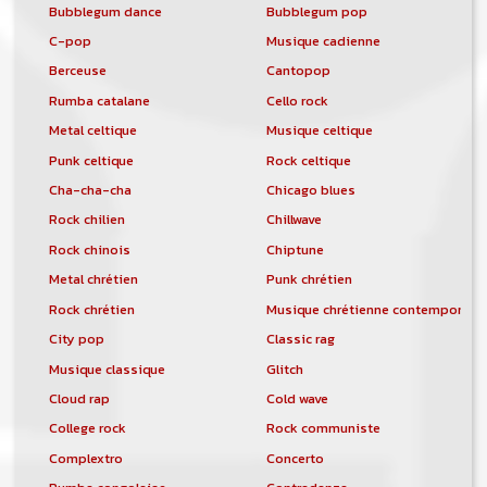
Bubblegum dance
Bubblegum pop
C-pop
Musique cadienne
Berceuse
Cantopop
Rumba catalane
Cello rock
Metal celtique
Musique celtique
Punk celtique
Rock celtique
Cha-cha-cha
Chicago blues
Rock chilien
Chillwave
Rock chinois
Chiptune
Metal chrétien
Punk chrétien
Rock chrétien
Musique chrétienne contemporain
City pop
Classic rag
Musique classique
Glitch
Cloud rap
Cold wave
College rock
Rock communiste
Complextro
Concerto