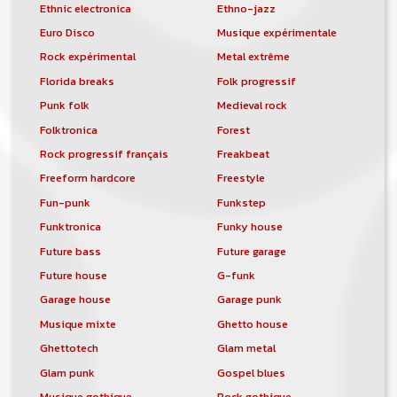
Ethnic electronica
Ethno-jazz
Euro Disco
Musique expérimentale
Rock expérimental
Metal extrême
Florida breaks
Folk progressif
Punk folk
Medieval rock
Folktronica
Forest
Rock progressif français
Freakbeat
Freeform hardcore
Freestyle
Fun-punk
Funkstep
Funktronica
Funky house
Future bass
Future garage
Future house
G-funk
Garage house
Garage punk
Musique mixte
Ghetto house
Ghettotech
Glam metal
Glam punk
Gospel blues
Musique gothique
Rock gothique