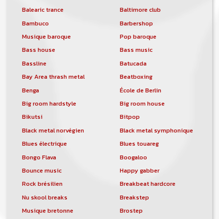
Balearic trance
Baltimore club
Bambuco
Barbershop
Musique baroque
Pop baroque
Bass house
Bass music
Bassline
Batucada
Bay Area thrash metal
Beatboxing
Benga
École de Berlin
Big room hardstyle
Big room house
Bikutsi
Bitpop
Black metal norvégien
Black metal symphonique
Blues électrique
Blues touareg
Bongo Flava
Boogaloo
Bounce music
Happy gabber
Rock brésilien
Breakbeat hardcore
Nu skool breaks
Breakstep
Musique bretonne
Brostep