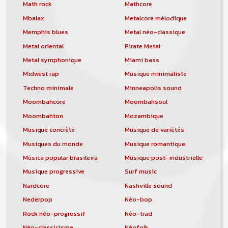
orchestre, DJ, etc... de chercher un/des
Math rock
Mathcore
musicen(s) ou un groupe, un orchestre,
Mbalax
Metalcore mélodique
un DJ, etc...
Memphis blues
Metal néo-classique
Metal oriental
Pirate Metal
Metal symphonique
Miami bass
Midwest rap
Musique minimaliste
Techno minimale
Minneapolis sound
Moombahcore
Moombahsoul
Moombahton
Mozambique
Musique concrète
Musique de variétés
Musiques du monde
Musique romantique
Música popular brasileira
Musique post-industrielle
Musique progressive
Surf music
Nardcore
Nashville sound
Nederpop
Néo-bop
Rock néo-progressif
Néo-trad
Néo-classicisme
Néofolk