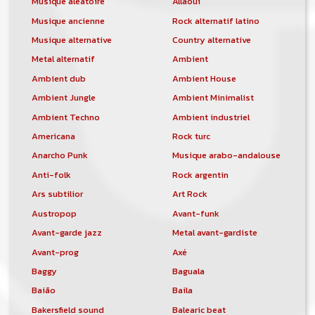
Musique aléatoire
Allaoui
Musique ancienne
Rock alternatif latino
Musique alternative
Country alternative
Metal alternatif
Ambient
Ambient dub
Ambient House
Ambient Jungle
Ambient Minimalist
Ambient Techno
Ambient industriel
Americana
Rock turc
Anarcho Punk
Musique arabo-andalouse
Anti-folk
Rock argentin
Ars subtilior
Art Rock
Austropop
Avant-funk
Avant-garde jazz
Metal avant-gardiste
Avant-prog
Axé
Baggy
Baguala
Baião
Baila
Bakersfield sound
Balearic beat