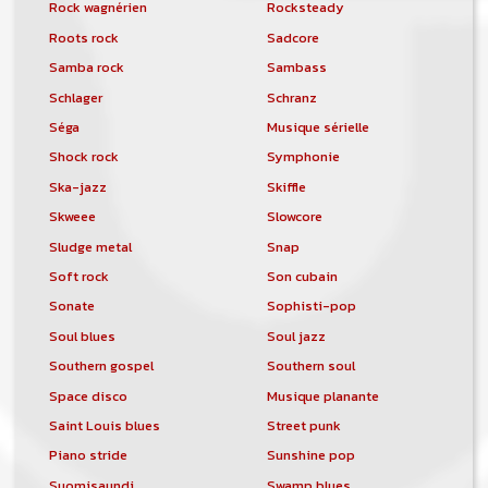
Rock wagnérien
Rocksteady
Roots rock
Sadcore
Samba rock
Sambass
Schlager
Schranz
Séga
Musique sérielle
Shock rock
Symphonie
Ska-jazz
Skiffle
Skweee
Slowcore
Sludge metal
Snap
Soft rock
Son cubain
Sonate
Sophisti-pop
Soul blues
Soul jazz
Southern gospel
Southern soul
Space disco
Musique planante
Saint Louis blues
Street punk
Piano stride
Sunshine pop
Suomisaundi
Swamp blues