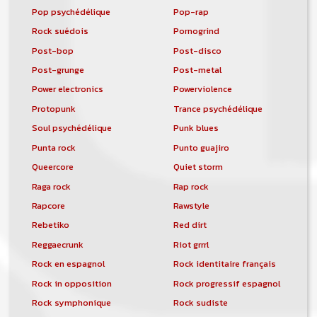
Pop psychédélique
Pop-rap
Rock suédois
Pornogrind
Post-bop
Post-disco
Post-grunge
Post-metal
Power electronics
Powerviolence
Protopunk
Trance psychédélique
Soul psychédélique
Punk blues
Punta rock
Punto guajiro
Queercore
Quiet storm
Raga rock
Rap rock
Rapcore
Rawstyle
Rebetiko
Red dirt
Reggaecrunk
Riot grrrl
Rock en espagnol
Rock identitaire français
Rock in opposition
Rock progressif espagnol
Rock symphonique
Rock sudiste