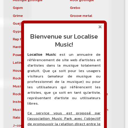
Gqom
Grebo
Grime
Groove metal
Guajira
Guaracha
Gypsy punk
Hardbag
Bienvenue sur Localise
Rap hardcore
Industrial hardcore
Music!
Hardstep
Hardstyle
Localise Music
est un annuaire de
Power noise
Heavenly voices
référencement de site web d'artistes et
Latin metal
Musique hindoustanie
d'artistes dans la musique totalement
House progressive
Tropical house
gratuit. Que ça soit pour les usagers
visiteurs (amateur de musique ou
Rock indépendant
Indietronica
professionnel de la musique) ou pour
Musique industrielle
Metal industriel
les utilisateurs qui référencent les
artistes, que ça soit en tant qu'artiste,
Rock industriel
Musique instrumentale
représentant d'artiste ou utilisateurs
Instrumental
Rock instrumental
libres.
Musique irlandaise
Rock progressif italien
Ce service vous est proposé par
Italo Disco
Italo house
l'association Music Park avec l'objectif
de promouvoir la relation direct entre le
J-core
J-pop