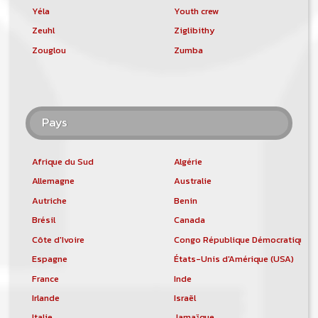
Yéla
Youth crew
Zeuhl
Ziglibithy
Zouglou
Zumba
Pays
Afrique du Sud
Algérie
Allemagne
Australie
Autriche
Benin
Brésil
Canada
Côte d'Ivoire
Congo République Démocratique
Espagne
États-Unis d'Amérique (USA)
France
Inde
Irlande
Israël
Italie
Jamaïque