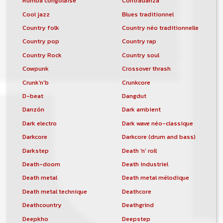
Rumba congolaise
Contradanza
Cool jazz
Blues traditionnel
Country folk
Country néo traditionnelle
Country pop
Country rap
Country Rock
Country soul
Cowpunk
Crossover thrash
Crunk'n'b
Crunkcore
D-beat
Dangdut
Danzón
Dark ambient
Dark electro
Dark wave néo-classique
Darkcore
Darkcore (drum and bass)
Darkstep
Death 'n' roll
Death-doom
Death industriel
Death metal
Death metal mélodique
Death metal technique
Deathcore
Deathcountry
Deathgrind
Deepkho
Deepstep