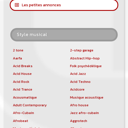
Les petites annonces
Style musical
2 tone
2-step garage
Aarfa
Abstract Hip-hop
Acid Breaks
Folk psychédélique
Acid House
Acid Jazz
Acid Rock
Acid Techno
Acid Trance
Acidcore
Acousmatique
Musique acoustique
Adult Contemporary
Afro house
Afro-Cubain
Jazz afro-cubain
Afrobeat
Aggrotech