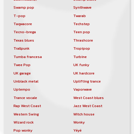
Swamp pop
Synthwave
T-pop
Twarab
Taqwacore
Techstep
Tecno-brega
Teen pop
Texas blues
Thrashcore
Trallpunk
Tropipop
Tumba francesa
Turbine
Twee Pop
UK funky
UK garage
UK hardcore
Unblack metal
Uplifting trance
Uptempo
Vaporwave
Trance vocale
West Coast blues
Rap West Coast
Jazz West Coast
Western Swing
Witch house
Wizard rock
Wonky
Pop wonky
Yéyé