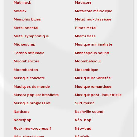
orchestre, DJ, etc... de chercher un/des
Math rock
Mathcore
musicen(s) ou un groupe, un orchestre,
Mbalax
Metalcore mélodique
un DJ, etc...
Memphis blues
Metal néo-classique
Metal oriental
Pirate Metal
Metal symphonique
Miami bass
Midwest rap
Musique minimaliste
Techno minimale
Minneapolis sound
Moombahcore
Moombahsoul
Moombahton
Mozambique
Musique concrète
Musique de variétés
Musiques du monde
Musique romantique
Música popular brasileira
Musique post-industrielle
Musique progressive
Surf music
Nardcore
Nashville sound
Nederpop
Néo-bop
Rock néo-progressif
Néo-trad
Néo-classicisme
Néofolk