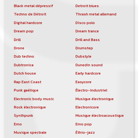
Black metal dépressif
Detroit blues
Techno de Détroit
Thrash metal allemand
Digital hardcore
Disco polo
Dream pop
Dream trance
Drill
Drill and Bass
Drone
Drumstep
Dub techno
Dubstyle
Dubtronica
Dunedin sound
Dutch house
Early hardcore
Rap East Coast
Easycore
Punk gaélique
Électro-industriel
Electronic body music
Musique électronique
Rock électronique
Electronicore
Synthpunk
Musique électroacoustique
Emo
Emo pop
Musique spectrale
Éthio-jazz