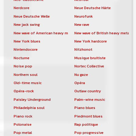
Nerdcore
Neue Deutsche Härte
Neue Deutsche Welle
Neurofunk
New jack swing
New rave
New wave of American heavy metal
New wave of British heavy metal
New York blues
New York hardcore
Nintendocore
Nitzhonot
Nocturne
Musique bruitiste
Noise pop
Nortec Collective
Northern soul
Nu gaze
Old-time music
Opéra
Opéra-rock
Outlaw country
Paisley Underground
Palm-wine music
Philadelphia soul
Piano blues
Piano rock
Piedmont blues
Polonaise
Rap politique
Pop metal
Pop progressive