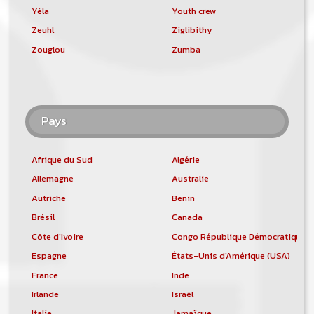
Yéla
Youth crew
Zeuhl
Ziglibithy
Zouglou
Zumba
Pays
Afrique du Sud
Algérie
Allemagne
Australie
Autriche
Benin
Brésil
Canada
Côte d'Ivoire
Congo République Démocratique
Espagne
États-Unis d'Amérique (USA)
France
Inde
Irlande
Israël
Italie
Jamaïque