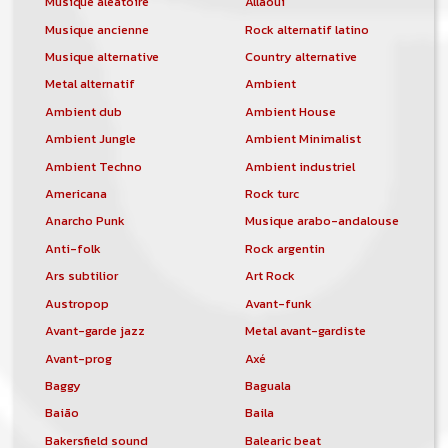
Musique aléatoire
Allaoui
Musique ancienne
Rock alternatif latino
Musique alternative
Country alternative
Metal alternatif
Ambient
Ambient dub
Ambient House
Ambient Jungle
Ambient Minimalist
Ambient Techno
Ambient industriel
Americana
Rock turc
Anarcho Punk
Musique arabo-andalouse
Anti-folk
Rock argentin
Ars subtilior
Art Rock
Austropop
Avant-funk
Avant-garde jazz
Metal avant-gardiste
Avant-prog
Axé
Baggy
Baguala
Baião
Baila
Bakersfield sound
Balearic beat