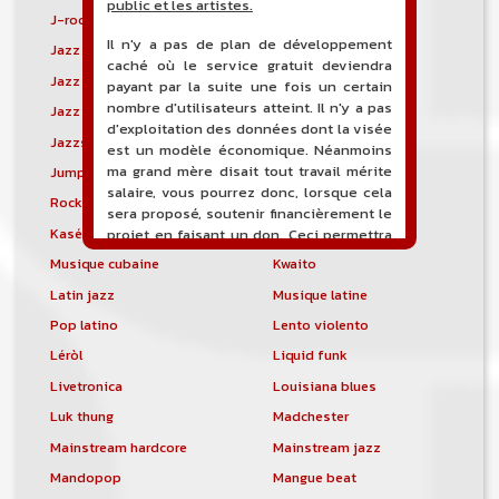
public et les artistes.
J-rock
Jangle pop
Il n'y a pas de plan de développement
Jazz blues
Jazz modal
caché où le service gratuit deviendra
Jazz Nouvelle-Orléans
Jazz punk
payant par la suite une fois un certain
nombre d'utilisateurs atteint. Il n'y a pas
Jazz vocal
Jazz-funk
d'exploitation des données dont la visée
Jazzstep
Jersey club
est un modèle économique. Néanmoins
ma grand mère disait tout travail mérite
Jump blues
Jump-up
salaire, vous pourrez donc, lorsque cela
Rock canadien
Kansas City blues
sera proposé, soutenir financièrement le
Kasékò
Kizomba
projet en faisant un don. Ceci permettra
de financer l'hébergement, le nom de
Musique cubaine
Kwaito
domaine, les heures de maintenance et
Latin jazz
Musique latine
de développement du site, et peut-être
une campagne de communication. Il va
Pop latino
Lento violento
de soit que l'ensemble de la
Léròl
Liquid funk
comptabilité sera totalement publique
visible directement sur le site.
Livetronica
Louisiana blues
Luk thung
Madchester
Un nouveau service de petites annonces
pour musicien vous est proposé sur le
Mainstream hardcore
Mainstream jazz
site. Ce service permet, lorsque vous
Mandopop
Mangue beat
êtes musiciens ou un groupe, un