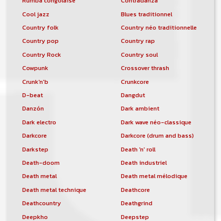
Rumba congolaise
Contradanza
Cool jazz
Blues traditionnel
Country folk
Country néo traditionnelle
Country pop
Country rap
Country Rock
Country soul
Cowpunk
Crossover thrash
Crunk'n'b
Crunkcore
D-beat
Dangdut
Danzón
Dark ambient
Dark electro
Dark wave néo-classique
Darkcore
Darkcore (drum and bass)
Darkstep
Death 'n' roll
Death-doom
Death industriel
Death metal
Death metal mélodique
Death metal technique
Deathcore
Deathcountry
Deathgrind
Deepkho
Deepstep