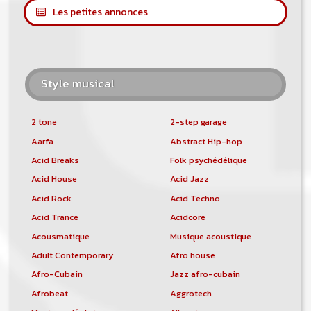
Les petites annonces
Style musical
2 tone
2-step garage
Aarfa
Abstract Hip-hop
Acid Breaks
Folk psychédélique
Acid House
Acid Jazz
Acid Rock
Acid Techno
Acid Trance
Acidcore
Acousmatique
Musique acoustique
Adult Contemporary
Afro house
Afro-Cubain
Jazz afro-cubain
Afrobeat
Aggrotech