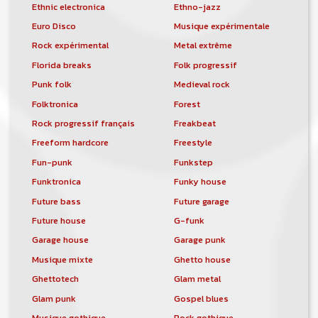
Ethnic electronica
Ethno-jazz
Euro Disco
Musique expérimentale
Rock expérimental
Metal extrême
Florida breaks
Folk progressif
Punk folk
Medieval rock
Folktronica
Forest
Rock progressif français
Freakbeat
Freeform hardcore
Freestyle
Fun-punk
Funkstep
Funktronica
Funky house
Future bass
Future garage
Future house
G-funk
Garage house
Garage punk
Musique mixte
Ghetto house
Ghettotech
Glam metal
Glam punk
Gospel blues
Musique gothique
Rock gothique