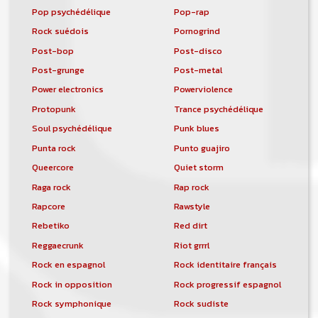
Pop psychédélique
Pop-rap
Rock suédois
Pornogrind
Post-bop
Post-disco
Post-grunge
Post-metal
Power electronics
Powerviolence
Protopunk
Trance psychédélique
Soul psychédélique
Punk blues
Punta rock
Punto guajiro
Queercore
Quiet storm
Raga rock
Rap rock
Rapcore
Rawstyle
Rebetiko
Red dirt
Reggaecrunk
Riot grrrl
Rock en espagnol
Rock identitaire français
Rock in opposition
Rock progressif espagnol
Rock symphonique
Rock sudiste