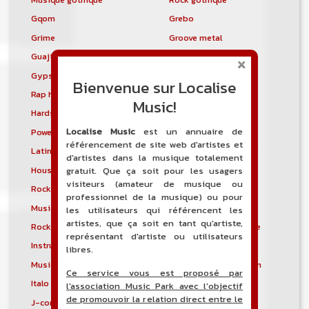
Gqom
Grebo
Grime
Groove metal
Guajira
Guaracha
Gypsy punk
Hardbag
Bienvenue sur Localise
Rap hardcore
Industrial hardcore
Music!
Hardstep
Hardstyle
Localise Music
est un annuaire de
Power noise
Heavenly voices
référencement de site web d'artistes et
Latin metal
Musique hindoustanie
d'artistes dans la musique totalement
House progressive
Tropical house
gratuit. Que ça soit pour les usagers
visiteurs (amateur de musique ou
Rock indépendant
Indietronica
professionnel de la musique) ou pour
Musique industrielle
Metal industriel
les utilisateurs qui référencent les
artistes, que ça soit en tant qu'artiste,
Rock industriel
Musique instrumentale
représentant d'artiste ou utilisateurs
Instrumental
Rock instrumental
libres.
Musique irlandaise
Rock progressif italien
Ce service vous est proposé par
Italo Disco
Italo house
l'association Music Park avec l'objectif
de promouvoir la relation direct entre le
J-core
J-pop