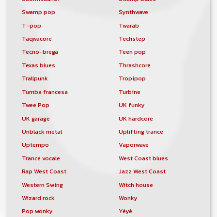
Swamp pop
Synthwave
T-pop
Twarab
Taqwacore
Techstep
Tecno-brega
Teen pop
Texas blues
Thrashcore
Trallpunk
Tropipop
Tumba francesa
Turbine
Twee Pop
UK funky
UK garage
UK hardcore
Unblack metal
Uplifting trance
Uptempo
Vaporwave
Trance vocale
West Coast blues
Rap West Coast
Jazz West Coast
Western Swing
Witch house
Wizard rock
Wonky
Pop wonky
Yéyé