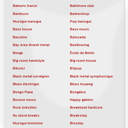
Balearic trance
Baltimore club
Bambuco
Barbershop
Musique baroque
Pop baroque
Bass house
Bass music
Bassline
Batucada
Bay Area thrash metal
Beatboxing
Benga
École de Berlin
Big room hardstyle
Big room house
Bikutsi
Bitpop
Black metal norvégien
Black metal symphonique
Blues électrique
Blues touareg
Bongo Flava
Boogaloo
Bounce music
Happy gabber
Rock brésilien
Breakbeat hardcore
Nu skool breaks
Breakstep
Musique bretonne
Brostep