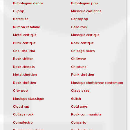
Bubblegum dance
Bubblegum pop
C-pop
Musique cadienne
Berceuse
Cantopop
Rumba catalane
Cello rock
Metal celtique
Musique celtique
Punk celtique
Rock celtique
Cha-cha-cha
Chicago blues
Rock chilien
Chillwave
Rock chinois
Chiptune
Metal chrétien
Punk chrétien
Rock chrétien
Musique chrétienne contemporain
City pop
Classic rag
Musique classique
Glitch
Cloud rap
Cold wave
College rock
Rock communiste
Complextro
Concerto