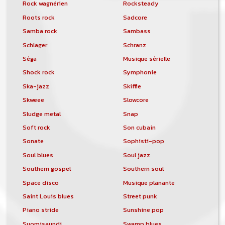
Rock wagnérien
Rocksteady
Roots rock
Sadcore
Samba rock
Sambass
Schlager
Schranz
Séga
Musique sérielle
Shock rock
Symphonie
Ska-jazz
Skiffle
Skweee
Slowcore
Sludge metal
Snap
Soft rock
Son cubain
Sonate
Sophisti-pop
Soul blues
Soul jazz
Southern gospel
Southern soul
Space disco
Musique planante
Saint Louis blues
Street punk
Piano stride
Sunshine pop
Suomisaundi
Swamp blues