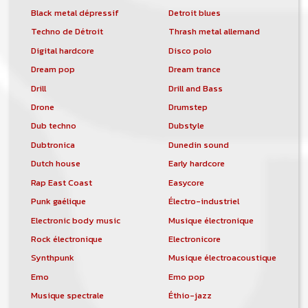
Black metal dépressif
Detroit blues
Techno de Détroit
Thrash metal allemand
Digital hardcore
Disco polo
Dream pop
Dream trance
Drill
Drill and Bass
Drone
Drumstep
Dub techno
Dubstyle
Dubtronica
Dunedin sound
Dutch house
Early hardcore
Rap East Coast
Easycore
Punk gaélique
Électro-industriel
Electronic body music
Musique électronique
Rock électronique
Electronicore
Synthpunk
Musique électroacoustique
Emo
Emo pop
Musique spectrale
Éthio-jazz