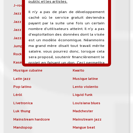
public et les artistes.
J-rock
Jangle pop
Il n'y a pas de plan de développement
Jazz blues
Jazz modal
caché où le service gratuit deviendra
Jazz Nouvelle-Orléans
Jazz punk
payant par la suite une fois un certain
nombre d'utilisateurs atteint. Il n'y a pas
Jazz vocal
Jazz-funk
d'exploitation des données dont la visée
Jazzstep
Jersey club
est un modèle économique. Néanmoins
ma grand mère disait tout travail mérite
Jump blues
Jump-up
salaire, vous pourrez donc, lorsque cela
Rock canadien
Kansas City blues
sera proposé, soutenir financièrement le
Kasékò
Kizomba
projet en faisant un don. Ceci permettra
de financer l'hébergement, le nom de
Musique cubaine
Kwaito
domaine, les heures de maintenance et
Latin jazz
Musique latine
de développement du site, et peut-être
une campagne de communication. Il va
Pop latino
Lento violento
de soit que l'ensemble de la
Léròl
Liquid funk
comptabilité sera totalement publique
visible directement sur le site.
Livetronica
Louisiana blues
Luk thung
Madchester
Un nouveau service de petites annonces
pour musicien vous est proposé sur le
Mainstream hardcore
Mainstream jazz
site. Ce service permet, lorsque vous
Mandopop
Mangue beat
êtes musiciens ou un groupe, un