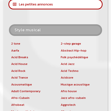
Les petites annonces
Style musical
2 tone
2-step garage
Aarfa
Abstract Hip-hop
Acid Breaks
Folk psychédélique
Acid House
Acid Jazz
Acid Rock
Acid Techno
Acid Trance
Acidcore
Acousmatique
Musique acoustique
Adult Contemporary
Afro house
Afro-Cubain
Jazz afro-cubain
Afrobeat
Aggrotech