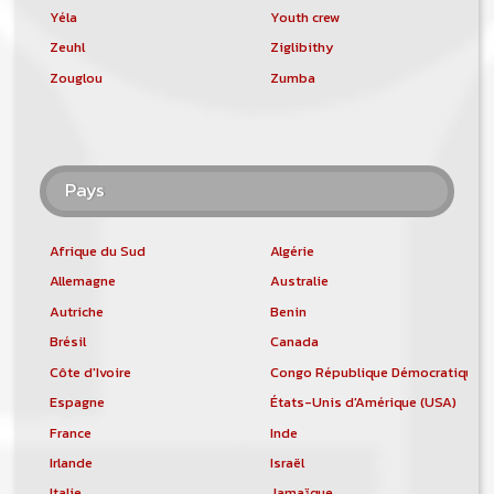
Yéla
Youth crew
Zeuhl
Ziglibithy
Zouglou
Zumba
Pays
Afrique du Sud
Algérie
Allemagne
Australie
Autriche
Benin
Brésil
Canada
Côte d'Ivoire
Congo République Démocratique
Espagne
États-Unis d'Amérique (USA)
France
Inde
Irlande
Israël
Italie
Jamaïque