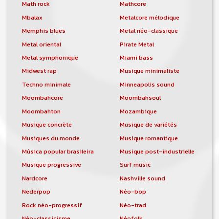
orchestre, DJ, etc... de chercher un/des
Math rock
Mathcore
musicen(s) ou un groupe, un orchestre,
Mbalax
Metalcore mélodique
un DJ, etc...
Memphis blues
Metal néo-classique
Metal oriental
Pirate Metal
Metal symphonique
Miami bass
Midwest rap
Musique minimaliste
Techno minimale
Minneapolis sound
Moombahcore
Moombahsoul
Moombahton
Mozambique
Musique concrète
Musique de variétés
Musiques du monde
Musique romantique
Música popular brasileira
Musique post-industrielle
Musique progressive
Surf music
Nardcore
Nashville sound
Nederpop
Néo-bop
Rock néo-progressif
Néo-trad
Néo-classicisme
Néofolk