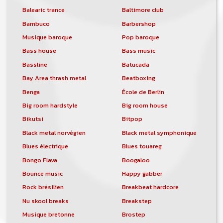
Balearic trance
Baltimore club
Bambuco
Barbershop
Musique baroque
Pop baroque
Bass house
Bass music
Bassline
Batucada
Bay Area thrash metal
Beatboxing
Benga
École de Berlin
Big room hardstyle
Big room house
Bikutsi
Bitpop
Black metal norvégien
Black metal symphonique
Blues électrique
Blues touareg
Bongo Flava
Boogaloo
Bounce music
Happy gabber
Rock brésilien
Breakbeat hardcore
Nu skool breaks
Breakstep
Musique bretonne
Brostep