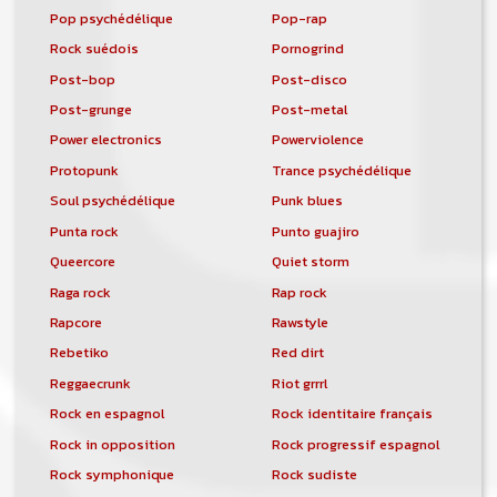
Pop psychédélique
Pop-rap
Rock suédois
Pornogrind
Post-bop
Post-disco
Post-grunge
Post-metal
Power electronics
Powerviolence
Protopunk
Trance psychédélique
Soul psychédélique
Punk blues
Punta rock
Punto guajiro
Queercore
Quiet storm
Raga rock
Rap rock
Rapcore
Rawstyle
Rebetiko
Red dirt
Reggaecrunk
Riot grrrl
Rock en espagnol
Rock identitaire français
Rock in opposition
Rock progressif espagnol
Rock symphonique
Rock sudiste