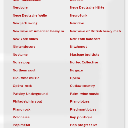
Nerdcore
Neue Deutsche Härte
Neue Deutsche Welle
Neurofunk
New jack swing
New rave
New wave of American heavy metal
New wave of British heavy metal
New York blues
New York hardcore
Nintendocore
Nitzhonot
Nocturne
Musique bruitiste
Noise pop
Nortec Collective
Northern soul
Nu gaze
Old-time music
Opéra
Opéra-rock
Outlaw country
Paisley Underground
Palm-wine music
Philadelphia soul
Piano blues
Piano rock
Piedmont blues
Polonaise
Rap politique
Pop metal
Pop progressive