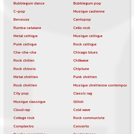
Bubblegum dance
Bubblegum pop
C-pop
Musique cadienne
Berceuse
Cantopop
Rumba catalane
Cello rock
Metal celtique
Musique celtique
Punk celtique
Rock celtique
Cha-cha-cha
Chicago blues
Rock chilien
Chillwave
Rock chinois
Chiptune
Metal chrétien
Punk chrétien
Rock chrétien
Musique chrétienne contemporain
City pop
Classic rag
Musique classique
Glitch
Cloud rap
Cold wave
College rock
Rock communiste
Complextro
Concerto