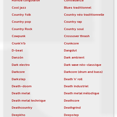
Rumba congolaise
Contradanza
Cool jazz
Blues traditionnel
Country folk
Country néo traditionnelle
Country pop
Country rap
Country Rock
Country soul
Cowpunk
Crossover thrash
Crunk'n'b
Crunkcore
D-beat
Dangdut
Danzón
Dark ambient
Dark electro
Dark wave néo-classique
Darkcore
Darkcore (drum and bass)
Darkstep
Death 'n' roll
Death-doom
Death industriel
Death metal
Death metal mélodique
Death metal technique
Deathcore
Deathcountry
Deathgrind
Deepkho
Deepstep