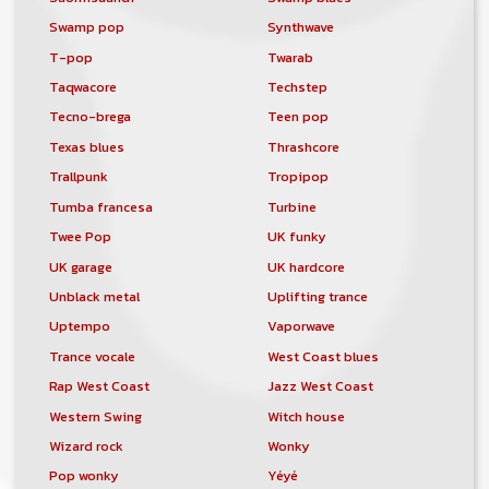
Swamp pop
Synthwave
T-pop
Twarab
Taqwacore
Techstep
Tecno-brega
Teen pop
Texas blues
Thrashcore
Trallpunk
Tropipop
Tumba francesa
Turbine
Twee Pop
UK funky
UK garage
UK hardcore
Unblack metal
Uplifting trance
Uptempo
Vaporwave
Trance vocale
West Coast blues
Rap West Coast
Jazz West Coast
Western Swing
Witch house
Wizard rock
Wonky
Pop wonky
Yéyé