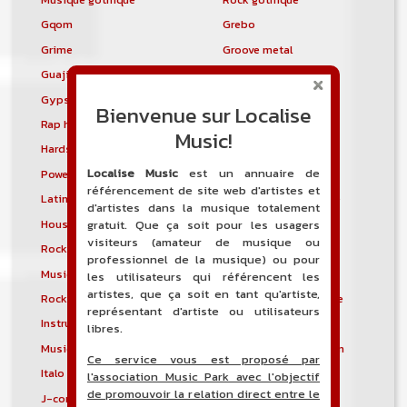
Gqom
Grebo
Grime
Groove metal
Guajira
Guaracha
Gypsy punk
Hardbag
Bienvenue sur Localise
Rap hardcore
Industrial hardcore
Music!
Hardstep
Hardstyle
Localise Music
est un annuaire de
Power noise
Heavenly voices
référencement de site web d'artistes et
Latin metal
Musique hindoustanie
d'artistes dans la musique totalement
House progressive
Tropical house
gratuit. Que ça soit pour les usagers
visiteurs (amateur de musique ou
Rock indépendant
Indietronica
professionnel de la musique) ou pour
Musique industrielle
Metal industriel
les utilisateurs qui référencent les
artistes, que ça soit en tant qu'artiste,
Rock industriel
Musique instrumentale
représentant d'artiste ou utilisateurs
Instrumental
Rock instrumental
libres.
Musique irlandaise
Rock progressif italien
Ce service vous est proposé par
Italo Disco
Italo house
l'association Music Park avec l'objectif
de promouvoir la relation direct entre le
J-core
J-pop