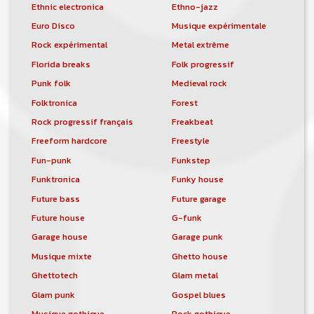
Ethnic electronica
Ethno-jazz
Euro Disco
Musique expérimentale
Rock expérimental
Metal extrême
Florida breaks
Folk progressif
Punk folk
Medieval rock
Folktronica
Forest
Rock progressif français
Freakbeat
Freeform hardcore
Freestyle
Fun-punk
Funkstep
Funktronica
Funky house
Future bass
Future garage
Future house
G-funk
Garage house
Garage punk
Musique mixte
Ghetto house
Ghettotech
Glam metal
Glam punk
Gospel blues
Musique gothique
Rock gothique