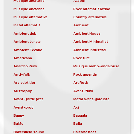
Musique aléatoire
Allaoui
Musique ancienne
Rock alternatif latino
Musique alternative
Country alternative
Metal alternatif
Ambient
Ambient dub
Ambient House
Ambient Jungle
Ambient Minimalist
Ambient Techno
Ambient industriel
Americana
Rock turc
Anarcho Punk
Musique arabo-andalouse
Anti-folk
Rock argentin
Ars subtilior
Art Rock
Austropop
Avant-funk
Avant-garde jazz
Metal avant-gardiste
Avant-prog
Axé
Baggy
Baguala
Baião
Baila
Bakersfield sound
Balearic beat