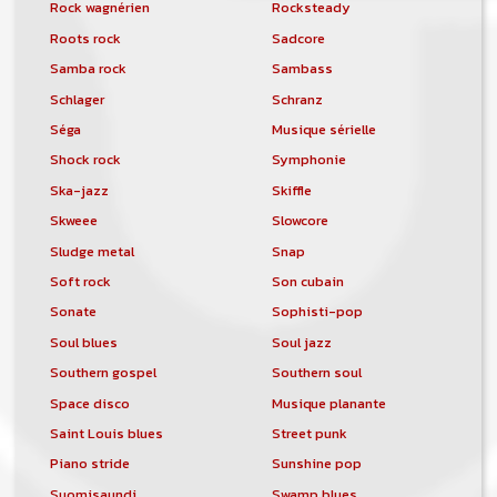
Rock wagnérien
Rocksteady
Roots rock
Sadcore
Samba rock
Sambass
Schlager
Schranz
Séga
Musique sérielle
Shock rock
Symphonie
Ska-jazz
Skiffle
Skweee
Slowcore
Sludge metal
Snap
Soft rock
Son cubain
Sonate
Sophisti-pop
Soul blues
Soul jazz
Southern gospel
Southern soul
Space disco
Musique planante
Saint Louis blues
Street punk
Piano stride
Sunshine pop
Suomisaundi
Swamp blues