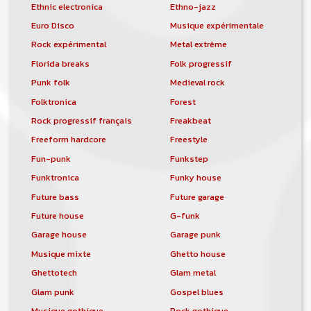
Ethnic electronica
Ethno-jazz
Euro Disco
Musique expérimentale
Rock expérimental
Metal extrême
Florida breaks
Folk progressif
Punk folk
Medieval rock
Folktronica
Forest
Rock progressif français
Freakbeat
Freeform hardcore
Freestyle
Fun-punk
Funkstep
Funktronica
Funky house
Future bass
Future garage
Future house
G-funk
Garage house
Garage punk
Musique mixte
Ghetto house
Ghettotech
Glam metal
Glam punk
Gospel blues
Musique gothique
Rock gothique