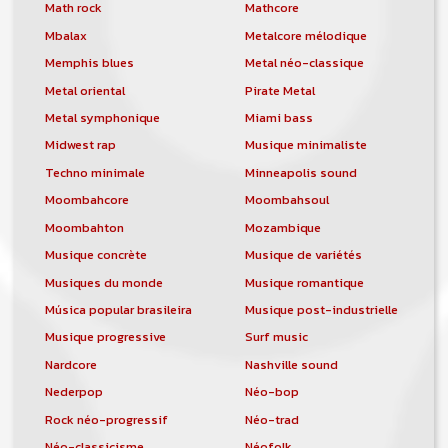
orchestre, DJ, etc... de chercher un/des
Math rock
Mathcore
musicen(s) ou un groupe, un orchestre,
Mbalax
Metalcore mélodique
un DJ, etc...
Memphis blues
Metal néo-classique
Metal oriental
Pirate Metal
Metal symphonique
Miami bass
Midwest rap
Musique minimaliste
Techno minimale
Minneapolis sound
Moombahcore
Moombahsoul
Moombahton
Mozambique
Musique concrète
Musique de variétés
Musiques du monde
Musique romantique
Música popular brasileira
Musique post-industrielle
Musique progressive
Surf music
Nardcore
Nashville sound
Nederpop
Néo-bop
Rock néo-progressif
Néo-trad
Néo-classicisme
Néofolk