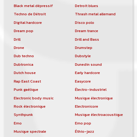
Black metal dépressif
Detroit blues
Techno de Détroit
Thrash metal allemand
Digital hardcore
Disco polo
Dream pop
Dream trance
Drill
Drill and Bass
Drone
Drumstep
Dub techno
Dubstyle
Dubtronica
Dunedin sound
Dutch house
Early hardcore
Rap East Coast
Easycore
Punk gaélique
Électro-industriel
Electronic body music
Musique électronique
Rock électronique
Electronicore
Synthpunk
Musique électroacoustique
Emo
Emo pop
Musique spectrale
Éthio-jazz