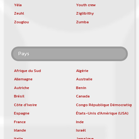
Yéla
Youth crew
Zeuhl
Ziglibithy
Zouglou
Zumba
Pays
Afrique du Sud
Algérie
Allemagne
Australie
Autriche
Benin
Brésil
Canada
Côte d'Ivoire
Congo République Démocratique
Espagne
États-Unis d'Amérique (USA)
France
Inde
Irlande
Israël
Italie
Jamaïque