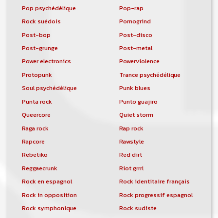
Pop psychédélique
Pop-rap
Rock suédois
Pornogrind
Post-bop
Post-disco
Post-grunge
Post-metal
Power electronics
Powerviolence
Protopunk
Trance psychédélique
Soul psychédélique
Punk blues
Punta rock
Punto guajiro
Queercore
Quiet storm
Raga rock
Rap rock
Rapcore
Rawstyle
Rebetiko
Red dirt
Reggaecrunk
Riot grrrl
Rock en espagnol
Rock identitaire français
Rock in opposition
Rock progressif espagnol
Rock symphonique
Rock sudiste