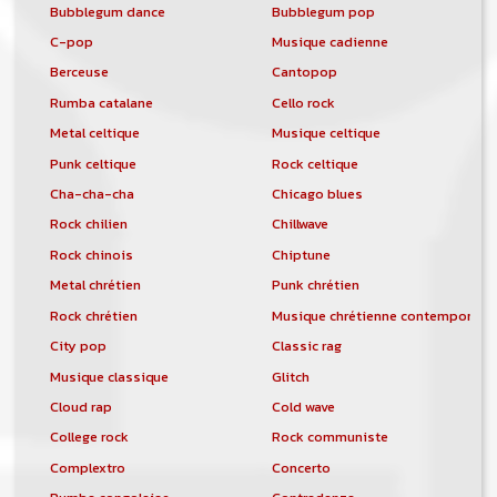
Bubblegum dance
Bubblegum pop
C-pop
Musique cadienne
Berceuse
Cantopop
Rumba catalane
Cello rock
Metal celtique
Musique celtique
Punk celtique
Rock celtique
Cha-cha-cha
Chicago blues
Rock chilien
Chillwave
Rock chinois
Chiptune
Metal chrétien
Punk chrétien
Rock chrétien
Musique chrétienne contemporain
City pop
Classic rag
Musique classique
Glitch
Cloud rap
Cold wave
College rock
Rock communiste
Complextro
Concerto