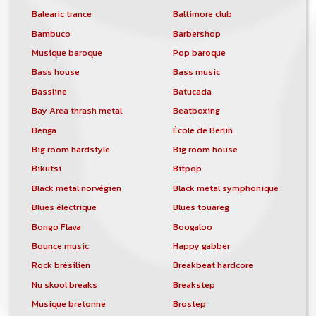
Balearic trance
Baltimore club
Bambuco
Barbershop
Musique baroque
Pop baroque
Bass house
Bass music
Bassline
Batucada
Bay Area thrash metal
Beatboxing
Benga
École de Berlin
Big room hardstyle
Big room house
Bikutsi
Bitpop
Black metal norvégien
Black metal symphonique
Blues électrique
Blues touareg
Bongo Flava
Boogaloo
Bounce music
Happy gabber
Rock brésilien
Breakbeat hardcore
Nu skool breaks
Breakstep
Musique bretonne
Brostep