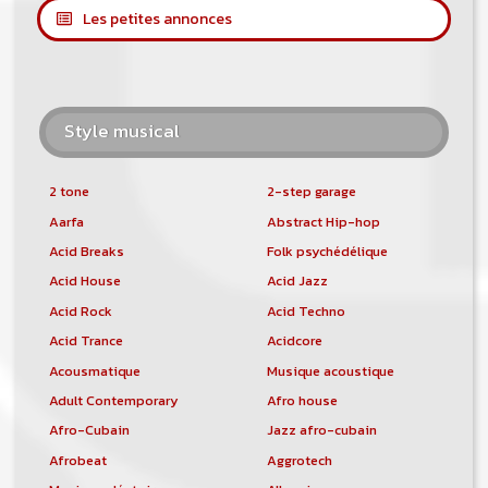
Les petites annonces
Style musical
2 tone
2-step garage
Aarfa
Abstract Hip-hop
Acid Breaks
Folk psychédélique
Acid House
Acid Jazz
Acid Rock
Acid Techno
Acid Trance
Acidcore
Acousmatique
Musique acoustique
Adult Contemporary
Afro house
Afro-Cubain
Jazz afro-cubain
Afrobeat
Aggrotech