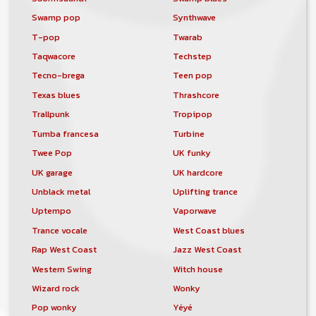
Swamp pop
Synthwave
T-pop
Twarab
Taqwacore
Techstep
Tecno-brega
Teen pop
Texas blues
Thrashcore
Trallpunk
Tropipop
Tumba francesa
Turbine
Twee Pop
UK funky
UK garage
UK hardcore
Unblack metal
Uplifting trance
Uptempo
Vaporwave
Trance vocale
West Coast blues
Rap West Coast
Jazz West Coast
Western Swing
Witch house
Wizard rock
Wonky
Pop wonky
Yéyé