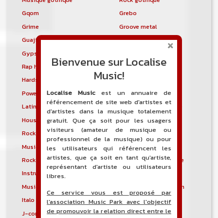
Gqom
Grebo
Grime
Groove metal
Guajira
Guaracha
Gypsy punk
Hardbag
Bienvenue sur Localise
Rap hardcore
Industrial hardcore
Music!
Hardstep
Hardstyle
Localise Music
est un annuaire de
Power noise
Heavenly voices
référencement de site web d'artistes et
Latin metal
Musique hindoustanie
d'artistes dans la musique totalement
House progressive
Tropical house
gratuit. Que ça soit pour les usagers
visiteurs (amateur de musique ou
Rock indépendant
Indietronica
professionnel de la musique) ou pour
Musique industrielle
Metal industriel
les utilisateurs qui référencent les
artistes, que ça soit en tant qu'artiste,
Rock industriel
Musique instrumentale
représentant d'artiste ou utilisateurs
Instrumental
Rock instrumental
libres.
Musique irlandaise
Rock progressif italien
Ce service vous est proposé par
Italo Disco
Italo house
l'association Music Park avec l'objectif
de promouvoir la relation direct entre le
J-core
J-pop