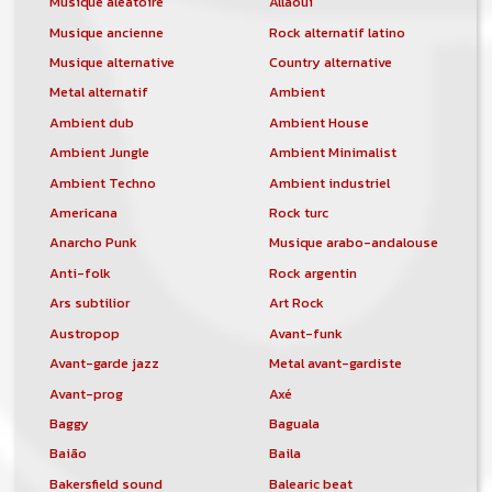
Musique aléatoire
Allaoui
Musique ancienne
Rock alternatif latino
Musique alternative
Country alternative
Metal alternatif
Ambient
Ambient dub
Ambient House
Ambient Jungle
Ambient Minimalist
Ambient Techno
Ambient industriel
Americana
Rock turc
Anarcho Punk
Musique arabo-andalouse
Anti-folk
Rock argentin
Ars subtilior
Art Rock
Austropop
Avant-funk
Avant-garde jazz
Metal avant-gardiste
Avant-prog
Axé
Baggy
Baguala
Baião
Baila
Bakersfield sound
Balearic beat