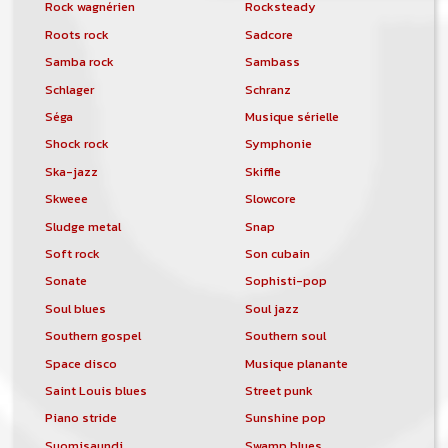
Rock wagnérien
Rocksteady
Roots rock
Sadcore
Samba rock
Sambass
Schlager
Schranz
Séga
Musique sérielle
Shock rock
Symphonie
Ska-jazz
Skiffle
Skweee
Slowcore
Sludge metal
Snap
Soft rock
Son cubain
Sonate
Sophisti-pop
Soul blues
Soul jazz
Southern gospel
Southern soul
Space disco
Musique planante
Saint Louis blues
Street punk
Piano stride
Sunshine pop
Suomisaundi
Swamp blues