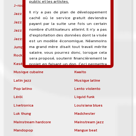
public et les artistes.
J-rock
Jangle pop
Il n'y a pas de plan de développement
Jazz blues
Jazz modal
caché où le service gratuit deviendra
Jazz Nouvelle-Orléans
Jazz punk
payant par la suite une fois un certain
nombre d'utilisateurs atteint. Il n'y a pas
Jazz vocal
Jazz-funk
d'exploitation des données dont la visée
Jazzstep
Jersey club
est un modèle économique. Néanmoins
ma grand mère disait tout travail mérite
Jump blues
Jump-up
salaire, vous pourrez donc, lorsque cela
Rock canadien
Kansas City blues
sera proposé, soutenir financièrement le
Kasékò
Kizomba
projet en faisant un don. Ceci permettra
de financer l'hébergement, le nom de
Musique cubaine
Kwaito
domaine, les heures de maintenance et
Latin jazz
Musique latine
de développement du site, et peut-être
une campagne de communication. Il va
Pop latino
Lento violento
de soit que l'ensemble de la
Léròl
Liquid funk
comptabilité sera totalement publique
visible directement sur le site.
Livetronica
Louisiana blues
Luk thung
Madchester
Un nouveau service de petites annonces
pour musicien vous est proposé sur le
Mainstream hardcore
Mainstream jazz
site. Ce service permet, lorsque vous
Mandopop
Mangue beat
êtes musiciens ou un groupe, un