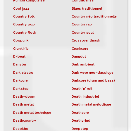
Rumba congolaise
Contradanza
Cool jazz
Blues traditionnel
Country folk
Country néo traditionnelle
Country pop
Country rap
Country Rock
Country soul
Cowpunk
Crossover thrash
Crunk'n'b
Crunkcore
D-beat
Dangdut
Danzón
Dark ambient
Dark electro
Dark wave néo-classique
Darkcore
Darkcore (drum and bass)
Darkstep
Death 'n' roll
Death-doom
Death industriel
Death metal
Death metal mélodique
Death metal technique
Deathcore
Deathcountry
Deathgrind
Deepkho
Deepstep