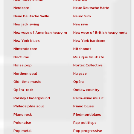
Nerdcore
Neue Deutsche Härte
Neue Deutsche Welle
Neurofunk
New jack swing
New rave
New wave of American heavy metal
New wave of British heavy metal
New York blues
New York hardcore
Nintendocore
Nitzhonot
Nocturne
Musique bruitiste
Noise pop
Nortec Collective
Northern soul
Nu gaze
Old-time music
Opéra
Opéra-rock
Outlaw country
Paisley Underground
Palm-wine music
Philadelphia soul
Piano blues
Piano rock
Piedmont blues
Polonaise
Rap politique
Pop metal
Pop progressive