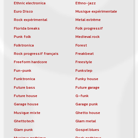
Ethnic electronica
Ethno-jazz
Euro Disco
Musique expérimentale
Rock expérimental
Metal extrême
Florida breaks
Folk progressif
Punk folk
Medieval rock
Folktronica
Forest
Rock progressif français
Freakbeat
Freeform hardcore
Freestyle
Fun-punk
Funkstep
Funktronica
Funky house
Future bass
Future garage
Future house
G-funk
Garage house
Garage punk
Musique mixte
Ghetto house
Ghettotech
Glam metal
Glam punk
Gospel blues
Musique gothique
Rock gothique