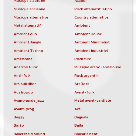
Musique aléatoire
Allaoui
Musique ancienne
Rock alternatif latino
Musique alternative
Country alternative
Metal alternatif
Ambient
Ambient dub
Ambient House
Ambient Jungle
Ambient Minimalist
Ambient Techno
Ambient industriel
Americana
Rock turc
Anarcho Punk
Musique arabo-andalouse
Anti-folk
Rock argentin
Ars subtilior
Art Rock
Austropop
Avant-funk
Avant-garde jazz
Metal avant-gardiste
Avant-prog
Axé
Baggy
Baguala
Baião
Baila
Bakersfield sound
Balearic beat