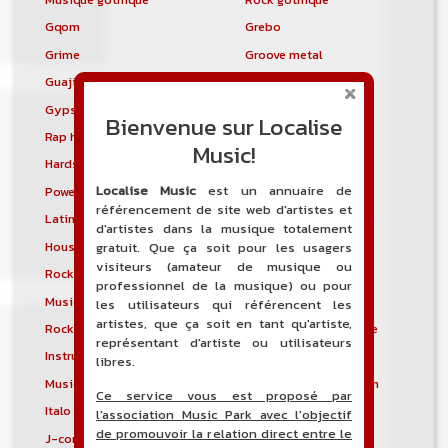
Gqom
Grebo
Grime
Groove metal
Guajira
Guaracha
Gypsy punk
Hardbag
Bienvenue sur Localise
Rap hardcore
Industrial hardcore
Music!
Hardstep
Hardstyle
Localise Music
est un annuaire de
Power noise
Heavenly voices
référencement de site web d'artistes et
Latin metal
Musique hindoustanie
d'artistes dans la musique totalement
House progressive
Tropical house
gratuit. Que ça soit pour les usagers
visiteurs (amateur de musique ou
Rock indépendant
Indietronica
professionnel de la musique) ou pour
Musique industrielle
Metal industriel
les utilisateurs qui référencent les
artistes, que ça soit en tant qu'artiste,
Rock industriel
Musique instrumentale
représentant d'artiste ou utilisateurs
Instrumental
Rock instrumental
libres.
Musique irlandaise
Rock progressif italien
Ce service vous est proposé par
Italo Disco
Italo house
l'association Music Park avec l'objectif
de promouvoir la relation direct entre le
J-core
J-pop