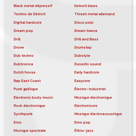
Black metal dépressif
Detroit blues
Techno de Détroit
Thrash metal allemand
Digital hardcore
Disco polo
Dream pop
Dream trance
Drill
Drill and Bass
Drone
Drumstep
Dub techno
Dubstyle
Dubtronica
Dunedin sound
Dutch house
Early hardcore
Rap East Coast
Easycore
Punk gaélique
Électro-industriel
Electronic body music
Musique électronique
Rock électronique
Electronicore
Synthpunk
Musique électroacoustique
Emo
Emo pop
Musique spectrale
Éthio-jazz