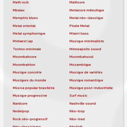
orchestre, DJ, etc... de chercher un/des
Math rock
Mathcore
musicen(s) ou un groupe, un orchestre,
Mbalax
Metalcore mélodique
un DJ, etc...
Memphis blues
Metal néo-classique
Metal oriental
Pirate Metal
Metal symphonique
Miami bass
Midwest rap
Musique minimaliste
Techno minimale
Minneapolis sound
Moombahcore
Moombahsoul
Moombahton
Mozambique
Musique concrète
Musique de variétés
Musiques du monde
Musique romantique
Música popular brasileira
Musique post-industrielle
Musique progressive
Surf music
Nardcore
Nashville sound
Nederpop
Néo-bop
Rock néo-progressif
Néo-trad
Néo-classicisme
Néofolk