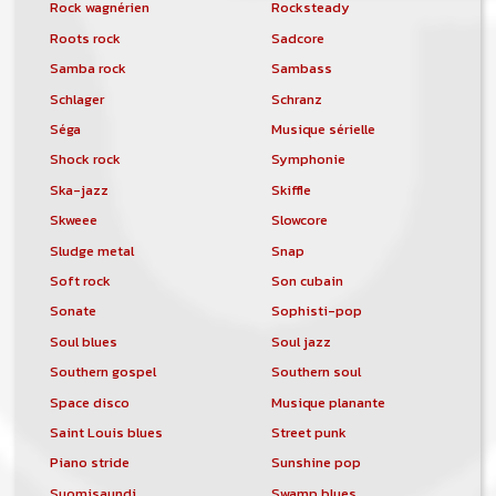
Rock wagnérien
Rocksteady
Roots rock
Sadcore
Samba rock
Sambass
Schlager
Schranz
Séga
Musique sérielle
Shock rock
Symphonie
Ska-jazz
Skiffle
Skweee
Slowcore
Sludge metal
Snap
Soft rock
Son cubain
Sonate
Sophisti-pop
Soul blues
Soul jazz
Southern gospel
Southern soul
Space disco
Musique planante
Saint Louis blues
Street punk
Piano stride
Sunshine pop
Suomisaundi
Swamp blues