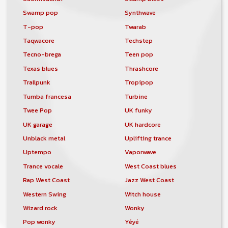
Swamp pop
Synthwave
T-pop
Twarab
Taqwacore
Techstep
Tecno-brega
Teen pop
Texas blues
Thrashcore
Trallpunk
Tropipop
Tumba francesa
Turbine
Twee Pop
UK funky
UK garage
UK hardcore
Unblack metal
Uplifting trance
Uptempo
Vaporwave
Trance vocale
West Coast blues
Rap West Coast
Jazz West Coast
Western Swing
Witch house
Wizard rock
Wonky
Pop wonky
Yéyé