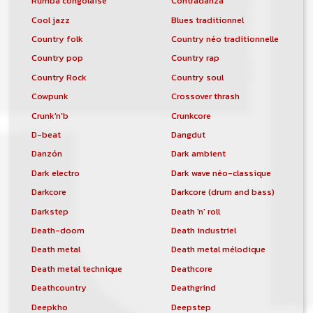
Rumba congolaise
Contradanza
Cool jazz
Blues traditionnel
Country folk
Country néo traditionnelle
Country pop
Country rap
Country Rock
Country soul
Cowpunk
Crossover thrash
Crunk'n'b
Crunkcore
D-beat
Dangdut
Danzón
Dark ambient
Dark electro
Dark wave néo-classique
Darkcore
Darkcore (drum and bass)
Darkstep
Death 'n' roll
Death-doom
Death industriel
Death metal
Death metal mélodique
Death metal technique
Deathcore
Deathcountry
Deathgrind
Deepkho
Deepstep