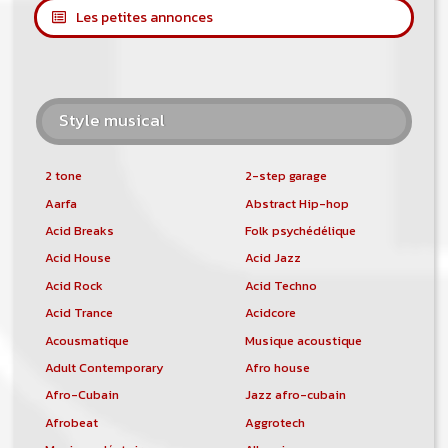
Les petites annonces
Style musical
2 tone
2-step garage
Aarfa
Abstract Hip-hop
Acid Breaks
Folk psychédélique
Acid House
Acid Jazz
Acid Rock
Acid Techno
Acid Trance
Acidcore
Acousmatique
Musique acoustique
Adult Contemporary
Afro house
Afro-Cubain
Jazz afro-cubain
Afrobeat
Aggrotech