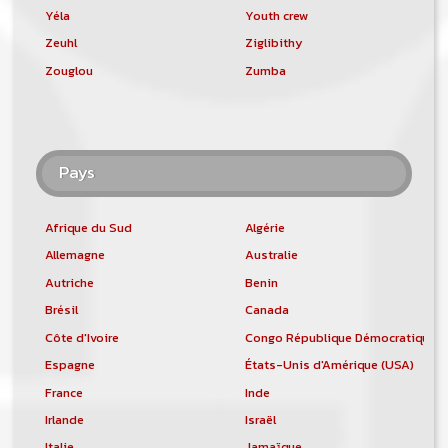
Yéla
Youth crew
Zeuhl
Ziglibithy
Zouglou
Zumba
Pays
Afrique du Sud
Algérie
Allemagne
Australie
Autriche
Benin
Brésil
Canada
Côte d'Ivoire
Congo République Démocratique
Espagne
États-Unis d'Amérique (USA)
France
Inde
Irlande
Israël
Italie
Jamaïque