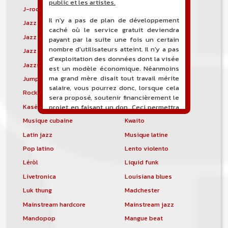
public et les artistes.
J-rock
Jangle pop
Il n'y a pas de plan de développement
Jazz blues
Jazz modal
caché où le service gratuit deviendra
Jazz Nouvelle-Orléans
Jazz punk
payant par la suite une fois un certain
nombre d'utilisateurs atteint. Il n'y a pas
Jazz vocal
Jazz-funk
d'exploitation des données dont la visée
Jazzstep
Jersey club
est un modèle économique. Néanmoins
ma grand mère disait tout travail mérite
Jump blues
Jump-up
salaire, vous pourrez donc, lorsque cela
Rock canadien
Kansas City blues
sera proposé, soutenir financièrement le
Kasékò
Kizomba
projet en faisant un don. Ceci permettra
de financer l'hébergement, le nom de
Musique cubaine
Kwaito
domaine, les heures de maintenance et
Latin jazz
Musique latine
de développement du site, et peut-être
une campagne de communication. Il va
Pop latino
Lento violento
de soit que l'ensemble de la
Léròl
Liquid funk
comptabilité sera totalement publique
visible directement sur le site.
Livetronica
Louisiana blues
Luk thung
Madchester
Un nouveau service de petites annonces
pour musicien vous est proposé sur le
Mainstream hardcore
Mainstream jazz
site. Ce service permet, lorsque vous
Mandopop
Mangue beat
êtes musiciens ou un groupe, un