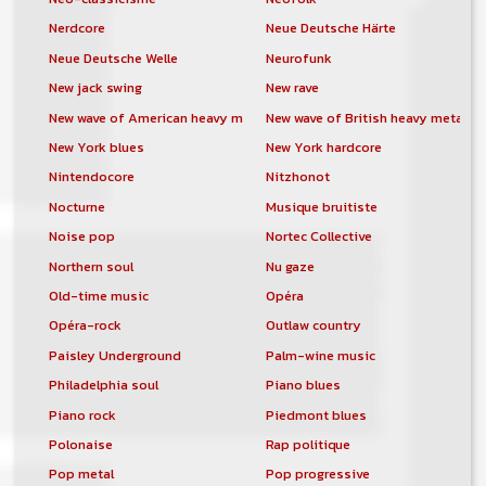
Nerdcore
Neue Deutsche Härte
Neue Deutsche Welle
Neurofunk
New jack swing
New rave
New wave of American heavy metal
New wave of British heavy metal
New York blues
New York hardcore
Nintendocore
Nitzhonot
Nocturne
Musique bruitiste
Noise pop
Nortec Collective
Northern soul
Nu gaze
Old-time music
Opéra
Opéra-rock
Outlaw country
Paisley Underground
Palm-wine music
Philadelphia soul
Piano blues
Piano rock
Piedmont blues
Polonaise
Rap politique
Pop metal
Pop progressive