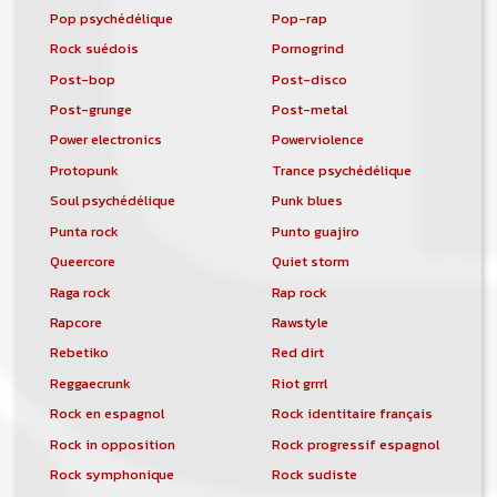
Pop psychédélique
Pop-rap
Rock suédois
Pornogrind
Post-bop
Post-disco
Post-grunge
Post-metal
Power electronics
Powerviolence
Protopunk
Trance psychédélique
Soul psychédélique
Punk blues
Punta rock
Punto guajiro
Queercore
Quiet storm
Raga rock
Rap rock
Rapcore
Rawstyle
Rebetiko
Red dirt
Reggaecrunk
Riot grrrl
Rock en espagnol
Rock identitaire français
Rock in opposition
Rock progressif espagnol
Rock symphonique
Rock sudiste