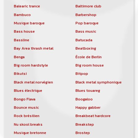
Balearic trance
Baltimore club
Bambuco
Barbershop
Musique baroque
Pop baroque
Bass house
Bass music
Bassline
Batucada
Bay Area thrash metal
Beatboxing
Benga
École de Berlin
Big room hardstyle
Big room house
Bikutsi
Bitpop
Black metal norvégien
Black metal symphonique
Blues électrique
Blues touareg
Bongo Flava
Boogaloo
Bounce music
Happy gabber
Rock brésilien
Breakbeat hardcore
Nu skool breaks
Breakstep
Musique bretonne
Brostep