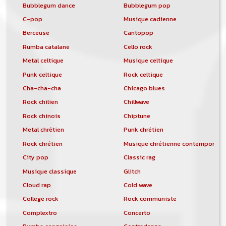
Bubblegum dance
Bubblegum pop
C-pop
Musique cadienne
Berceuse
Cantopop
Rumba catalane
Cello rock
Metal celtique
Musique celtique
Punk celtique
Rock celtique
Cha-cha-cha
Chicago blues
Rock chilien
Chillwave
Rock chinois
Chiptune
Metal chrétien
Punk chrétien
Rock chrétien
Musique chrétienne contemporain
City pop
Classic rag
Musique classique
Glitch
Cloud rap
Cold wave
College rock
Rock communiste
Complextro
Concerto