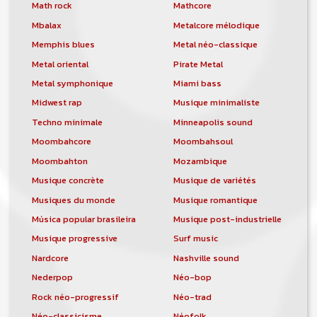
orchestre, DJ, etc... de chercher un/des
Math rock
Mathcore
musicen(s) ou un groupe, un orchestre,
Mbalax
Metalcore mélodique
un DJ, etc...
Memphis blues
Metal néo-classique
Metal oriental
Pirate Metal
Metal symphonique
Miami bass
Midwest rap
Musique minimaliste
Techno minimale
Minneapolis sound
Moombahcore
Moombahsoul
Moombahton
Mozambique
Musique concrète
Musique de variétés
Musiques du monde
Musique romantique
Música popular brasileira
Musique post-industrielle
Musique progressive
Surf music
Nardcore
Nashville sound
Nederpop
Néo-bop
Rock néo-progressif
Néo-trad
Néo-classicisme
Néofolk