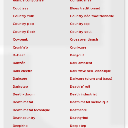
Rumba congolaise
Contradanza
Cool jazz
Blues traditionnel
Country folk
Country néo traditionnelle
Country pop
Country rap
Country Rock
Country soul
Cowpunk
Crossover thrash
Crunk'n'b
Crunkcore
D-beat
Dangdut
Danzón
Dark ambient
Dark electro
Dark wave néo-classique
Darkcore
Darkcore (drum and bass)
Darkstep
Death 'n' roll
Death-doom
Death industriel
Death metal
Death metal mélodique
Death metal technique
Deathcore
Deathcountry
Deathgrind
Deepkho
Deepstep