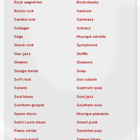
Rock wagnérien
Rocksteady
Roots rock
Sadcore
Samba rock
Sambass
Schlager
Schranz
Séga
Musique sérielle
Shock rock
Symphonie
Ska-jazz
Skiffle
Skweee
Slowcore
Sludge metal
Snap
Soft rock
Son cubain
Sonate
Sophisti-pop
Soul blues
Soul jazz
Southern gospel
Southern soul
Space disco
Musique planante
Saint Louis blues
Street punk
Piano stride
Sunshine pop
Suomisaundi
Swamp blues