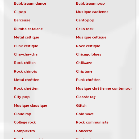
Bubblegum dance
Bubblegum pop
C-pop
Musique cadienne
Berceuse
Cantopop
Rumba catalane
Cello rock
Metal celtique
Musique celtique
Punk celtique
Rock celtique
Cha-cha-cha
Chicago blues
Rock chilien
Chillwave
Rock chinois
Chiptune
Metal chrétien
Punk chrétien
Rock chrétien
Musique chrétienne contemporain
City pop
Classic rag
Musique classique
Glitch
Cloud rap
Cold wave
College rock
Rock communiste
Complextro
Concerto