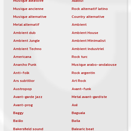
Musique aléatoire
Allaoui
Musique ancienne
Rock alternatif latino
Musique alternative
Country alternative
Metal alternatif
Ambient
Ambient dub
Ambient House
Ambient Jungle
Ambient Minimalist
Ambient Techno
Ambient industriel
Americana
Rock turc
Anarcho Punk
Musique arabo-andalouse
Anti-folk
Rock argentin
Ars subtilior
Art Rock
Austropop
Avant-funk
Avant-garde jazz
Metal avant-gardiste
Avant-prog
Axé
Baggy
Baguala
Baião
Baila
Bakersfield sound
Balearic beat