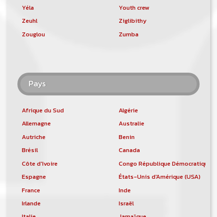
Yéla
Youth crew
Zeuhl
Ziglibithy
Zouglou
Zumba
Pays
Afrique du Sud
Algérie
Allemagne
Australie
Autriche
Benin
Brésil
Canada
Côte d'Ivoire
Congo République Démocratique
Espagne
États-Unis d'Amérique (USA)
France
Inde
Irlande
Israël
Italie
Jamaïque