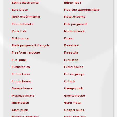
Ethnic electronica
Ethno-jazz
Euro Disco
Musique expérimentale
Rock expérimental
Metal extrême
Florida breaks
Folk progressif
Punk folk
Medieval rock
Folktronica
Forest
Rock progressif français
Freakbeat
Freeform hardcore
Freestyle
Fun-punk
Funkstep
Funktronica
Funky house
Future bass
Future garage
Future house
G-funk
Garage house
Garage punk
Musique mixte
Ghetto house
Ghettotech
Glam metal
Glam punk
Gospel blues
Musique gothique
Rock gothique