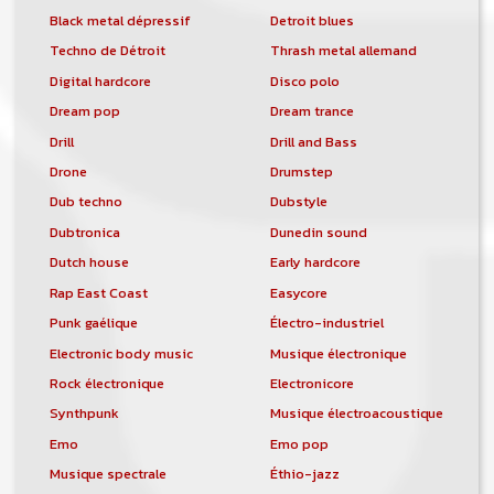
Black metal dépressif
Detroit blues
Techno de Détroit
Thrash metal allemand
Digital hardcore
Disco polo
Dream pop
Dream trance
Drill
Drill and Bass
Drone
Drumstep
Dub techno
Dubstyle
Dubtronica
Dunedin sound
Dutch house
Early hardcore
Rap East Coast
Easycore
Punk gaélique
Électro-industriel
Electronic body music
Musique électronique
Rock électronique
Electronicore
Synthpunk
Musique électroacoustique
Emo
Emo pop
Musique spectrale
Éthio-jazz