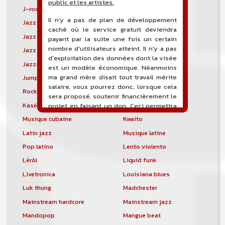
public et les artistes.
J-rock
Jangle pop
Il n'y a pas de plan de développement
Jazz blues
Jazz modal
caché où le service gratuit deviendra
Jazz Nouvelle-Orléans
Jazz punk
payant par la suite une fois un certain
nombre d'utilisateurs atteint. Il n'y a pas
Jazz vocal
Jazz-funk
d'exploitation des données dont la visée
Jazzstep
Jersey club
est un modèle économique. Néanmoins
ma grand mère disait tout travail mérite
Jump blues
Jump-up
salaire, vous pourrez donc, lorsque cela
Rock canadien
Kansas City blues
sera proposé, soutenir financièrement le
Kasékò
Kizomba
projet en faisant un don. Ceci permettra
de financer l'hébergement, le nom de
Musique cubaine
Kwaito
domaine, les heures de maintenance et
Latin jazz
Musique latine
de développement du site, et peut-être
une campagne de communication. Il va
Pop latino
Lento violento
de soit que l'ensemble de la
Léròl
Liquid funk
comptabilité sera totalement publique
visible directement sur le site.
Livetronica
Louisiana blues
Luk thung
Madchester
Un nouveau service de petites annonces
pour musicien vous est proposé sur le
Mainstream hardcore
Mainstream jazz
site. Ce service permet, lorsque vous
Mandopop
Mangue beat
êtes musiciens ou un groupe, un