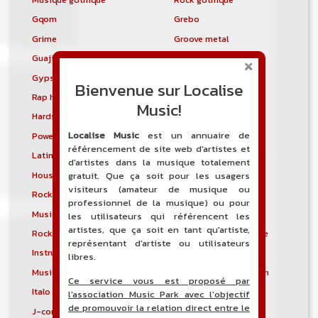
Gqom
Grebo
Grime
Groove metal
Guajira
Guaracha
Gypsy punk
Hardbag
Bienvenue sur Localise
Rap hardcore
Industrial hardcore
Music!
Hardstep
Hardstyle
Localise Music
est un annuaire de
Power noise
Heavenly voices
référencement de site web d'artistes et
Latin metal
Musique hindoustanie
d'artistes dans la musique totalement
House progressive
Tropical house
gratuit. Que ça soit pour les usagers
visiteurs (amateur de musique ou
Rock indépendant
Indietronica
professionnel de la musique) ou pour
Musique industrielle
Metal industriel
les utilisateurs qui référencent les
artistes, que ça soit en tant qu'artiste,
Rock industriel
Musique instrumentale
représentant d'artiste ou utilisateurs
Instrumental
Rock instrumental
libres.
Musique irlandaise
Rock progressif italien
Ce service vous est proposé par
Italo Disco
Italo house
l'association Music Park avec l'objectif
de promouvoir la relation direct entre le
J-core
J-pop