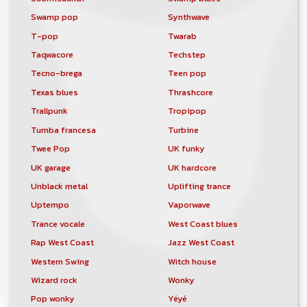
Swamp pop
Synthwave
T-pop
Twarab
Taqwacore
Techstep
Tecno-brega
Teen pop
Texas blues
Thrashcore
Trallpunk
Tropipop
Tumba francesa
Turbine
Twee Pop
UK funky
UK garage
UK hardcore
Unblack metal
Uplifting trance
Uptempo
Vaporwave
Trance vocale
West Coast blues
Rap West Coast
Jazz West Coast
Western Swing
Witch house
Wizard rock
Wonky
Pop wonky
Yéyé