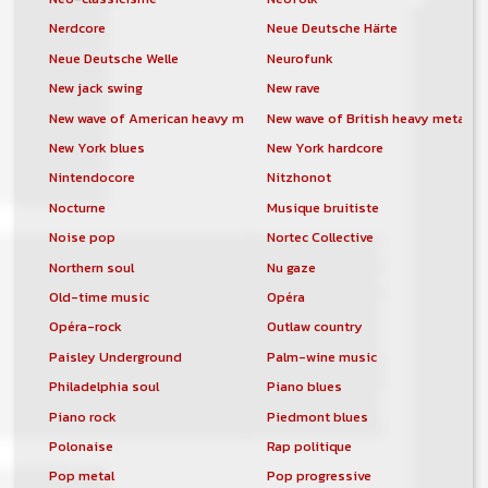
Nerdcore
Neue Deutsche Härte
Neue Deutsche Welle
Neurofunk
New jack swing
New rave
New wave of American heavy metal
New wave of British heavy metal
New York blues
New York hardcore
Nintendocore
Nitzhonot
Nocturne
Musique bruitiste
Noise pop
Nortec Collective
Northern soul
Nu gaze
Old-time music
Opéra
Opéra-rock
Outlaw country
Paisley Underground
Palm-wine music
Philadelphia soul
Piano blues
Piano rock
Piedmont blues
Polonaise
Rap politique
Pop metal
Pop progressive