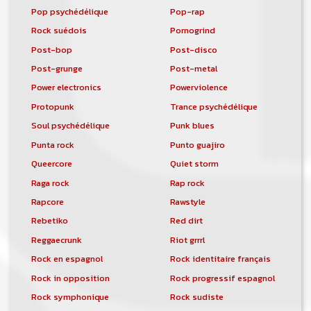
Pop psychédélique
Pop-rap
Rock suédois
Pornogrind
Post-bop
Post-disco
Post-grunge
Post-metal
Power electronics
Powerviolence
Protopunk
Trance psychédélique
Soul psychédélique
Punk blues
Punta rock
Punto guajiro
Queercore
Quiet storm
Raga rock
Rap rock
Rapcore
Rawstyle
Rebetiko
Red dirt
Reggaecrunk
Riot grrrl
Rock en espagnol
Rock identitaire français
Rock in opposition
Rock progressif espagnol
Rock symphonique
Rock sudiste