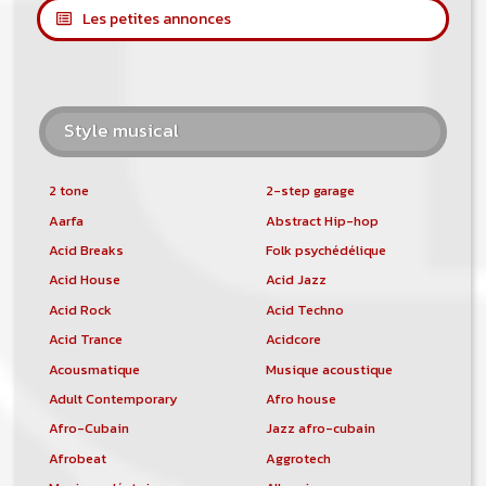
Les petites annonces
Style musical
2 tone
2-step garage
Aarfa
Abstract Hip-hop
Acid Breaks
Folk psychédélique
Acid House
Acid Jazz
Acid Rock
Acid Techno
Acid Trance
Acidcore
Acousmatique
Musique acoustique
Adult Contemporary
Afro house
Afro-Cubain
Jazz afro-cubain
Afrobeat
Aggrotech