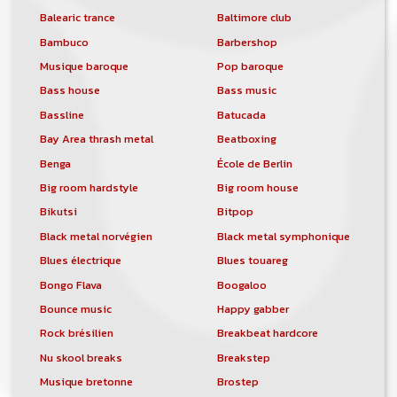
Balearic trance
Baltimore club
Bambuco
Barbershop
Musique baroque
Pop baroque
Bass house
Bass music
Bassline
Batucada
Bay Area thrash metal
Beatboxing
Benga
École de Berlin
Big room hardstyle
Big room house
Bikutsi
Bitpop
Black metal norvégien
Black metal symphonique
Blues électrique
Blues touareg
Bongo Flava
Boogaloo
Bounce music
Happy gabber
Rock brésilien
Breakbeat hardcore
Nu skool breaks
Breakstep
Musique bretonne
Brostep