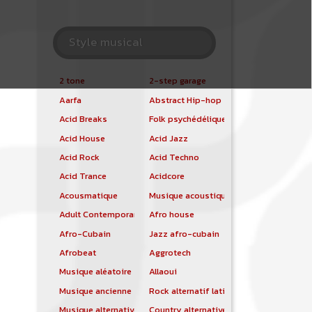
Style musical
2 tone
2-step garage
Aarfa
Abstract Hip-hop
Acid Breaks
Folk psychédélique
Acid House
Acid Jazz
Acid Rock
Acid Techno
Acid Trance
Acidcore
Acousmatique
Musique acoustique
Adult Contemporary
Afro house
Afro-Cubain
Jazz afro-cubain
Afrobeat
Aggrotech
Musique aléatoire
Allaoui
Musique ancienne
Rock alternatif latino
Musique alternative
Country alternative