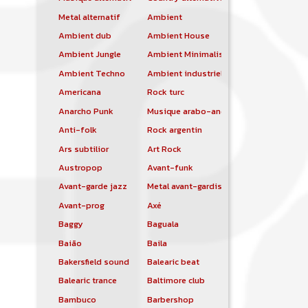
Metal alternatif
Ambient
Ambient dub
Ambient House
Ambient Jungle
Ambient Minimalist
Ambient Techno
Ambient industriel
Americana
Rock turc
Anarcho Punk
Musique arabo-andalouse
Anti-folk
Rock argentin
Ars subtilior
Art Rock
Austropop
Avant-funk
Avant-garde jazz
Metal avant-gardiste
Avant-prog
Axé
Baggy
Baguala
Baião
Baila
Bakersfield sound
Balearic beat
Balearic trance
Baltimore club
Bambuco
Barbershop