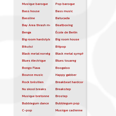
Musique baroque
Pop baroque
Bass house
Bass music
Bassline
Batucada
Bay Area thrash metal
Beatboxing
Benga
École de Berlin
Big room hardstyle
Big room house
Bikutsi
Bitpop
Black metal norvégien
Black metal symphonique
Blues électrique
Blues touareg
Bongo Flava
Boogaloo
Bounce music
Happy gabber
Rock brésilien
Breakbeat hardcore
Nu skool breaks
Breakstep
Musique bretonne
Brostep
Bubblegum dance
Bubblegum pop
C-pop
Musique cadienne