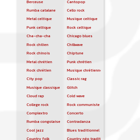
Berceuse
Cantopop
Rumba catalane
Cello rock
Metal celtique
Musique celtique
Punk celtique
Rock celtique
Cha-cha-cha
Chicago blues
Rock chilien
Chillwave
Rock chinois
Chiptune
Metal chrétien
Punk chrétien
Rock chrétien
Musique chrétienne contemporaine
City pop
Classic rag
Musique classique
Glitch
Cloud rap
Cold wave
College rock
Rock communiste
Complextro
Concerto
Rumba congolaise
Contradanza
Cool jazz
Blues traditionnel
Country folk
Country néo traditionnelle