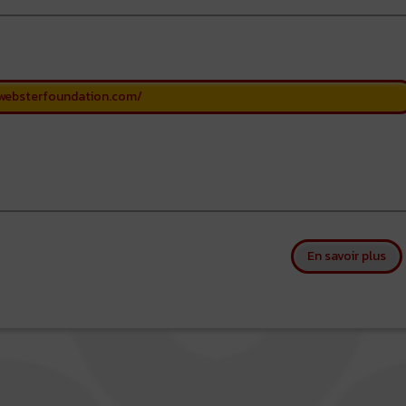
websterfoundation.com/
sur
En savoir plus