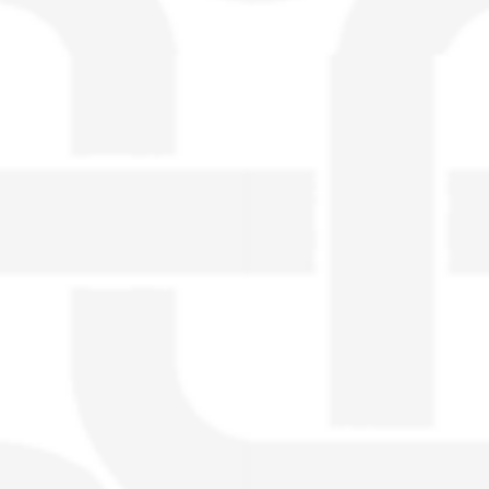
visible directement sur le site.
Un nouveau service de petites annonces
pour musicien vous est proposé sur le
site. Ce service permet, lorsque vous
êtes musiciens ou un groupe, un
orchestre, DJ, etc... de chercher un/des
musicen(s) ou un groupe, un orchestre,
un DJ, etc...