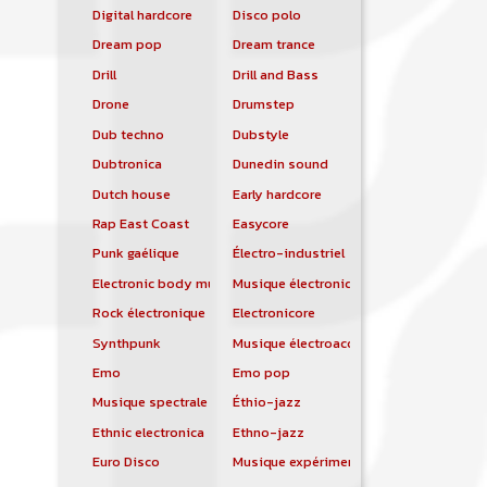
Digital hardcore
Disco polo
Dream pop
Dream trance
Drill
Drill and Bass
Drone
Drumstep
Dub techno
Dubstyle
Dubtronica
Dunedin sound
Dutch house
Early hardcore
Rap East Coast
Easycore
Punk gaélique
Électro-industriel
Electronic body music
Musique électronique
Rock électronique
Electronicore
Synthpunk
Musique électroacoustique
Emo
Emo pop
Musique spectrale
Éthio-jazz
Ethnic electronica
Ethno-jazz
Euro Disco
Musique expérimentale