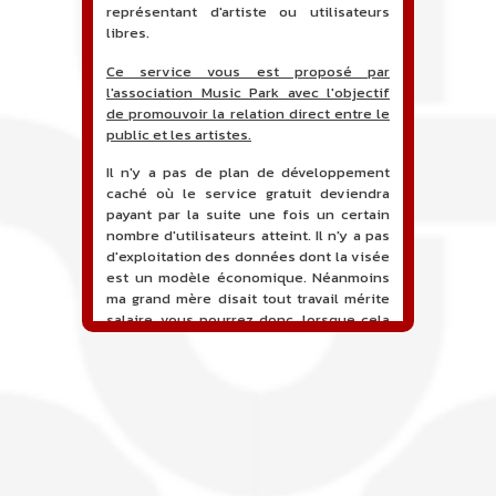
représentant d'artiste ou utilisateurs
libres.
Ce service vous est proposé par
l'association Music Park avec l'objectif
de promouvoir la relation direct entre le
public et les artistes.
Il n'y a pas de plan de développement
caché où le service gratuit deviendra
payant par la suite une fois un certain
nombre d'utilisateurs atteint. Il n'y a pas
d'exploitation des données dont la visée
est un modèle économique. Néanmoins
ma grand mère disait tout travail mérite
salaire, vous pourrez donc, lorsque cela
sera proposé, soutenir financièrement le
projet en faisant un don. Ceci permettra
de financer l'hébergement, le nom de
domaine, les heures de maintenance et
de développement du site, et peut-être
une campagne de communication. Il va
de soit que l'ensemble de la
comptabilité sera totalement publique