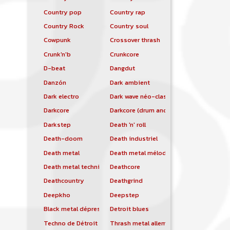
Country pop
Country rap
Country Rock
Country soul
Cowpunk
Crossover thrash
Crunk'n'b
Crunkcore
D-beat
Dangdut
Danzón
Dark ambient
Dark electro
Dark wave néo-classique
Darkcore
Darkcore (drum and bass)
Darkstep
Death 'n' roll
Death-doom
Death industriel
Death metal
Death metal mélodique
Death metal technique
Deathcore
Deathcountry
Deathgrind
Deepkho
Deepstep
Black metal dépressif
Detroit blues
Techno de Détroit
Thrash metal allemand