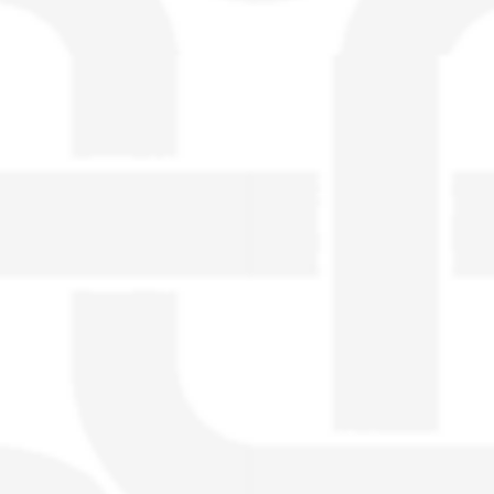
visible directement sur le site.
Un nouveau service de petites annonces
pour musicien vous est proposé sur le
site. Ce service permet, lorsque vous
êtes musiciens ou un groupe, un
orchestre, DJ, etc... de chercher un/des
musicen(s) ou un groupe, un orchestre,
un DJ, etc...