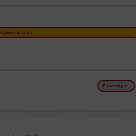
.sylvain-luc.com
sur
En savoir plus