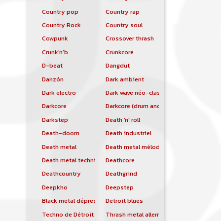
Country pop
Country rap
Country Rock
Country soul
Cowpunk
Crossover thrash
Crunk'n'b
Crunkcore
D-beat
Dangdut
Danzón
Dark ambient
Dark electro
Dark wave néo-classique
Darkcore
Darkcore (drum and bass)
Darkstep
Death 'n' roll
Death-doom
Death industriel
Death metal
Death metal mélodique
Death metal technique
Deathcore
Deathcountry
Deathgrind
Deepkho
Deepstep
Black metal dépressif
Detroit blues
Techno de Détroit
Thrash metal allemand