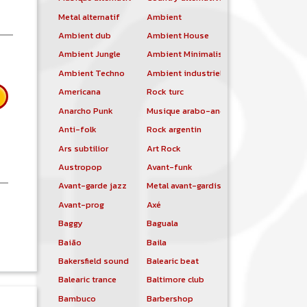
Metal alternatif
Ambient
Ambient dub
Ambient House
Ambient Jungle
Ambient Minimalist
Ambient Techno
Ambient industriel
Americana
Rock turc
Anarcho Punk
Musique arabo-andalouse
Anti-folk
Rock argentin
Ars subtilior
Art Rock
Austropop
Avant-funk
Avant-garde jazz
Metal avant-gardiste
Avant-prog
Axé
 Suzanne Vega
Baggy
Baguala
Baião
Baila
Bakersfield sound
Balearic beat
Balearic trance
Baltimore club
Bambuco
Barbershop