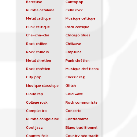
Berceuse
Cantopop
Rumba catalane
Cello rock
Metal celtique
Musique celtique
Punk celtique
Rock celtique
Cha-cha-cha
Chicago blues
Rock chilien
Chillwave
Rock chinois
Chiptune
Metal chrétien
Punk chrétien
Rock chrétien
Musique chrétienne contemporaine
City pop
Classic rag
Musique classique
Glitch
Cloud rap
Cold wave
College rock
Rock communiste
Complextro
Concerto
Rumba congolaise
Contradanza
Cool jazz
Blues traditionnel
Country folk
Country néo traditionnelle