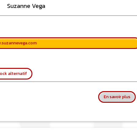
Suzanne Vega
w.suzannevega.com
ock alternatif
sur
En savoir plus