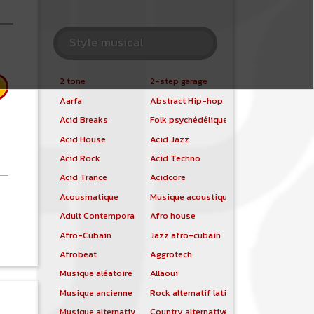
Style musical
2 tone
2-step garage
Aarfa
Abstract Hip-hop
Acid Breaks
Folk psychédélique
Acid House
Acid Jazz
Acid Rock
Acid Techno
Acid Trance
Acidcore
Acousmatique
Musique acoustique
 Sven Vath
Adult Contemporary
Afro house
Afro-Cubain
Jazz afro-cubain
Afrobeat
Aggrotech
Musique aléatoire
Allaoui
Musique ancienne
Rock alternatif latino
Musique alternative
Country alternative