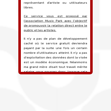
représentant d'artiste ou utilisateurs
libres.
Ce service vous est proposé par
l'association Music Park avec l'objectif
de promouvoir la relation direct entre le
public et les artistes.
Il n'y a pas de plan de développement
caché où le service gratuit deviendra
payant par la suite une fois un certain
nombre d'utilisateurs atteint. Il n'y a pas
d'exploitation des données dont la visée
est un modèle économique. Néanmoins
ma grand mère disait tout travail mérite
salaire, vous pourrez donc, lorsque cela
sera proposé, soutenir financièrement le
projet en faisant un don. Ceci permettra
de financer l'hébergement, le nom de
domaine, les heures de maintenance et
de développement du site, et peut-être
une campagne de communication. Il va
de soit que l'ensemble de la
comptabilité sera totalement publique