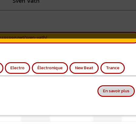
Sven Vath
.cocoon.net/sven-vath/
Electro
Électronique
New Beat
Trance
sur
En savoir plus