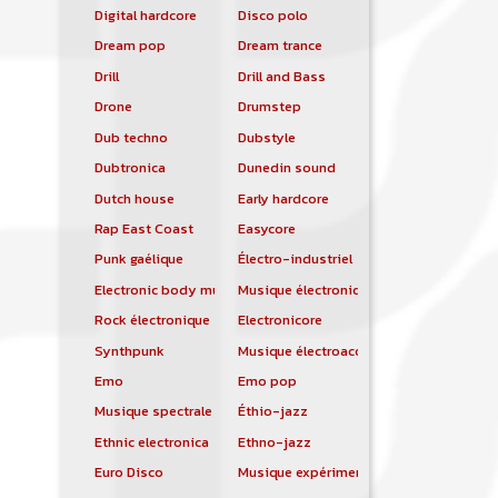
Digital hardcore
Disco polo
Dream pop
Dream trance
Drill
Drill and Bass
Drone
Drumstep
Dub techno
Dubstyle
Dubtronica
Dunedin sound
Dutch house
Early hardcore
Rap East Coast
Easycore
Punk gaélique
Électro-industriel
Electronic body music
Musique électronique
Rock électronique
Electronicore
Synthpunk
Musique électroacoustique
Emo
Emo pop
Musique spectrale
Éthio-jazz
Ethnic electronica
Ethno-jazz
Euro Disco
Musique expérimentale