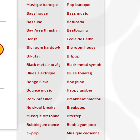
Musique baroque
Pop baroque
Bass house
Bass music
Bassline
Batucada
Bay Area thrash metal
Beatboxing
Benga
École de Berlin
Big room hardstyle
Big room house
Bikutsi
Bitpop
Black metal norvégien
Black metal symphonique
Blues électrique
Blues touareg
Bongo Flava
Boogaloo
Bounce music
Happy gabber
Rock brésilien
Breakbeat hardcore
Bill Frisell
Nu skool breaks
Breakstep
Musique bretonne
Brostep
Bubblegum dance
Bubblegum pop
C-pop
Musique cadienne