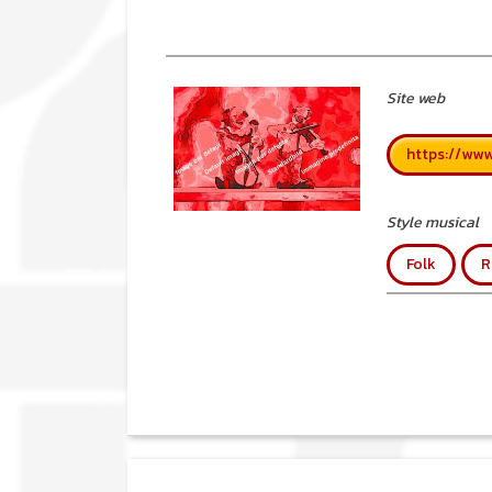
Site web
https://ww
Style musical
Folk
R