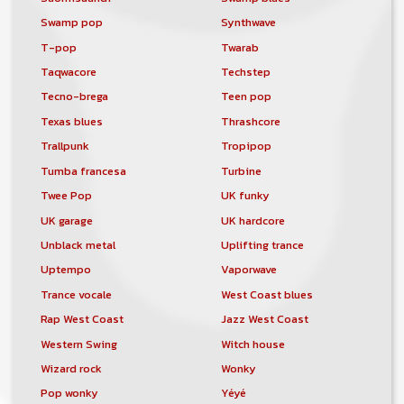
Swamp pop
Synthwave
T-pop
Twarab
Taqwacore
Techstep
Tecno-brega
Teen pop
Texas blues
Thrashcore
Trallpunk
Tropipop
Tumba francesa
Turbine
Twee Pop
UK funky
UK garage
UK hardcore
Unblack metal
Uplifting trance
Uptempo
Vaporwave
Trance vocale
West Coast blues
Rap West Coast
Jazz West Coast
Western Swing
Witch house
Wizard rock
Wonky
Pop wonky
Yéyé