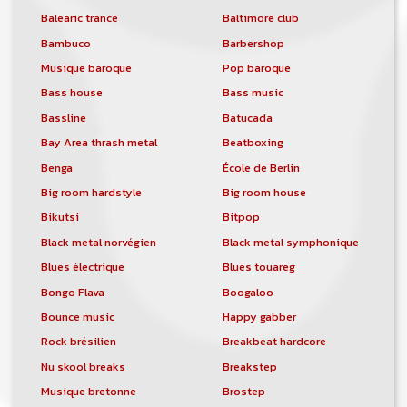
Balearic trance
Baltimore club
Bambuco
Barbershop
Musique baroque
Pop baroque
Bass house
Bass music
Bassline
Batucada
Bay Area thrash metal
Beatboxing
Benga
École de Berlin
Big room hardstyle
Big room house
Bikutsi
Bitpop
Black metal norvégien
Black metal symphonique
Blues électrique
Blues touareg
Bongo Flava
Boogaloo
Bounce music
Happy gabber
Rock brésilien
Breakbeat hardcore
Nu skool breaks
Breakstep
Musique bretonne
Brostep