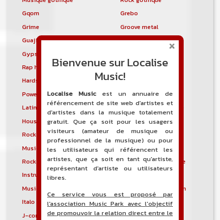
Gqom
Grebo
Grime
Groove metal
Guajira
Guaracha
Gypsy punk
Hardbag
Bienvenue sur Localise
Rap hardcore
Industrial hardcore
Music!
Hardstep
Hardstyle
Localise Music
est un annuaire de
Power noise
Heavenly voices
référencement de site web d'artistes et
Latin metal
Musique hindoustanie
d'artistes dans la musique totalement
House progressive
Tropical house
gratuit. Que ça soit pour les usagers
visiteurs (amateur de musique ou
Rock indépendant
Indietronica
professionnel de la musique) ou pour
Musique industrielle
Metal industriel
les utilisateurs qui référencent les
artistes, que ça soit en tant qu'artiste,
Rock industriel
Musique instrumentale
représentant d'artiste ou utilisateurs
Instrumental
Rock instrumental
libres.
Musique irlandaise
Rock progressif italien
Ce service vous est proposé par
Italo Disco
Italo house
l'association Music Park avec l'objectif
de promouvoir la relation direct entre le
J-core
J-pop