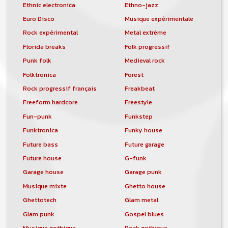
Ethnic electronica
Ethno-jazz
Euro Disco
Musique expérimentale
Rock expérimental
Metal extrême
Florida breaks
Folk progressif
Punk folk
Medieval rock
Folktronica
Forest
Rock progressif français
Freakbeat
Freeform hardcore
Freestyle
Fun-punk
Funkstep
Funktronica
Funky house
Future bass
Future garage
Future house
G-funk
Garage house
Garage punk
Musique mixte
Ghetto house
Ghettotech
Glam metal
Glam punk
Gospel blues
Musique gothique
Rock gothique