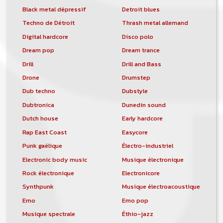
Black metal dépressif
Detroit blues
Techno de Détroit
Thrash metal allemand
Digital hardcore
Disco polo
Dream pop
Dream trance
Drill
Drill and Bass
Drone
Drumstep
Dub techno
Dubstyle
Dubtronica
Dunedin sound
Dutch house
Early hardcore
Rap East Coast
Easycore
Punk gaélique
Électro-industriel
Electronic body music
Musique électronique
Rock électronique
Electronicore
Synthpunk
Musique électroacoustique
Emo
Emo pop
Musique spectrale
Éthio-jazz