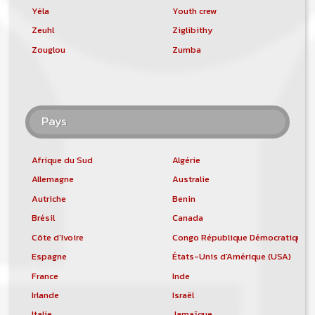
Yéla
Youth crew
Zeuhl
Ziglibithy
Zouglou
Zumba
Pays
Afrique du Sud
Algérie
Allemagne
Australie
Autriche
Benin
Brésil
Canada
Côte d'Ivoire
Congo République Démocratique
Espagne
États-Unis d'Amérique (USA)
France
Inde
Irlande
Israël
Italie
Jamaïque