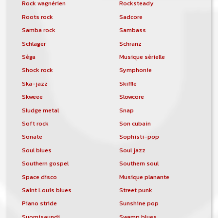
Rock wagnérien
Rocksteady
Roots rock
Sadcore
Samba rock
Sambass
Schlager
Schranz
Séga
Musique sérielle
Shock rock
Symphonie
Ska-jazz
Skiffle
Skweee
Slowcore
Sludge metal
Snap
Soft rock
Son cubain
Sonate
Sophisti-pop
Soul blues
Soul jazz
Southern gospel
Southern soul
Space disco
Musique planante
Saint Louis blues
Street punk
Piano stride
Sunshine pop
Suomisaundi
Swamp blues