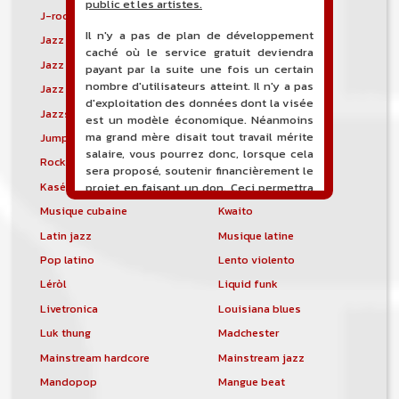
public et les artistes.
J-rock
Jangle pop
Il n'y a pas de plan de développement
Jazz blues
Jazz modal
caché où le service gratuit deviendra
Jazz Nouvelle-Orléans
Jazz punk
payant par la suite une fois un certain
nombre d'utilisateurs atteint. Il n'y a pas
Jazz vocal
Jazz-funk
d'exploitation des données dont la visée
Jazzstep
Jersey club
est un modèle économique. Néanmoins
ma grand mère disait tout travail mérite
Jump blues
Jump-up
salaire, vous pourrez donc, lorsque cela
Rock canadien
Kansas City blues
sera proposé, soutenir financièrement le
Kasékò
Kizomba
projet en faisant un don. Ceci permettra
de financer l'hébergement, le nom de
Musique cubaine
Kwaito
domaine, les heures de maintenance et
Latin jazz
Musique latine
de développement du site, et peut-être
une campagne de communication. Il va
Pop latino
Lento violento
de soit que l'ensemble de la
Léròl
Liquid funk
comptabilité sera totalement publique
visible directement sur le site.
Livetronica
Louisiana blues
Luk thung
Madchester
Un nouveau service de petites annonces
pour musicien vous est proposé sur le
Mainstream hardcore
Mainstream jazz
site. Ce service permet, lorsque vous
Mandopop
Mangue beat
êtes musiciens ou un groupe, un