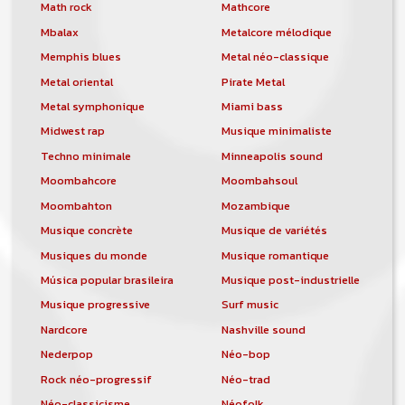
orchestre, DJ, etc... de chercher un/des
Math rock
Mathcore
musicen(s) ou un groupe, un orchestre,
Mbalax
Metalcore mélodique
un DJ, etc...
Memphis blues
Metal néo-classique
Metal oriental
Pirate Metal
Metal symphonique
Miami bass
Midwest rap
Musique minimaliste
Techno minimale
Minneapolis sound
Moombahcore
Moombahsoul
Moombahton
Mozambique
Musique concrète
Musique de variétés
Musiques du monde
Musique romantique
Música popular brasileira
Musique post-industrielle
Musique progressive
Surf music
Nardcore
Nashville sound
Nederpop
Néo-bop
Rock néo-progressif
Néo-trad
Néo-classicisme
Néofolk