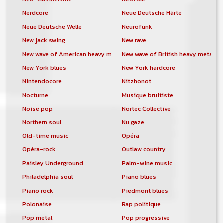
Nerdcore
Neue Deutsche Härte
Neue Deutsche Welle
Neurofunk
New jack swing
New rave
New wave of American heavy metal
New wave of British heavy metal
New York blues
New York hardcore
Nintendocore
Nitzhonot
Nocturne
Musique bruitiste
Noise pop
Nortec Collective
Northern soul
Nu gaze
Old-time music
Opéra
Opéra-rock
Outlaw country
Paisley Underground
Palm-wine music
Philadelphia soul
Piano blues
Piano rock
Piedmont blues
Polonaise
Rap politique
Pop metal
Pop progressive