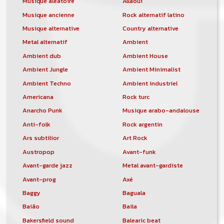
Musique aléatoire
Allaoui
Musique ancienne
Rock alternatif latino
Musique alternative
Country alternative
Metal alternatif
Ambient
Ambient dub
Ambient House
Ambient Jungle
Ambient Minimalist
Ambient Techno
Ambient industriel
Americana
Rock turc
Anarcho Punk
Musique arabo-andalouse
Anti-folk
Rock argentin
Ars subtilior
Art Rock
Austropop
Avant-funk
Avant-garde jazz
Metal avant-gardiste
Avant-prog
Axé
Baggy
Baguala
Baião
Baila
Bakersfield sound
Balearic beat