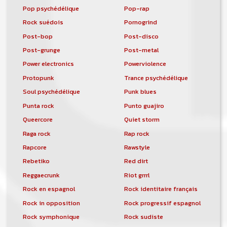
Pop psychédélique
Pop-rap
Rock suédois
Pornogrind
Post-bop
Post-disco
Post-grunge
Post-metal
Power electronics
Powerviolence
Protopunk
Trance psychédélique
Soul psychédélique
Punk blues
Punta rock
Punto guajiro
Queercore
Quiet storm
Raga rock
Rap rock
Rapcore
Rawstyle
Rebetiko
Red dirt
Reggaecrunk
Riot grrrl
Rock en espagnol
Rock identitaire français
Rock in opposition
Rock progressif espagnol
Rock symphonique
Rock sudiste