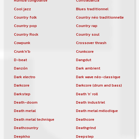
Rumba congolaise
Contradanza
Cool jazz
Blues traditionnel
Country folk
Country néo traditionnelle
Country pop
Country rap
Country Rock
Country soul
Cowpunk
Crossover thrash
Crunk'n'b
Crunkcore
D-beat
Dangdut
Danzón
Dark ambient
Dark electro
Dark wave néo-classique
Darkcore
Darkcore (drum and bass)
Darkstep
Death 'n' roll
Death-doom
Death industriel
Death metal
Death metal mélodique
Death metal technique
Deathcore
Deathcountry
Deathgrind
Deepkho
Deepstep