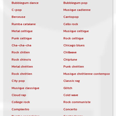
Bubblegum dance
Bubblegum pop
C-pop
Musique cadienne
Berceuse
Cantopop
Rumba catalane
Cello rock
Metal celtique
Musique celtique
Punk celtique
Rock celtique
Cha-cha-cha
Chicago blues
Rock chilien
Chillwave
Rock chinois
Chiptune
Metal chrétien
Punk chrétien
Rock chrétien
Musique chrétienne contemporain
City pop
Classic rag
Musique classique
Glitch
Cloud rap
Cold wave
College rock
Rock communiste
Complextro
Concerto