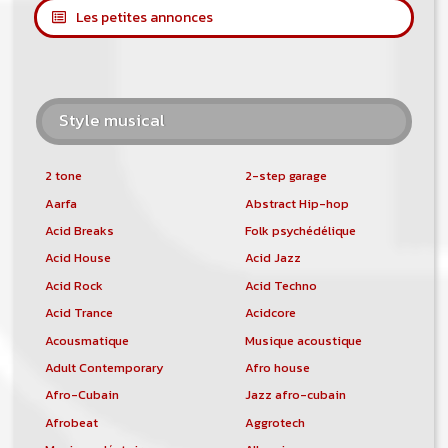
Les petites annonces
Style musical
2 tone
2-step garage
Aarfa
Abstract Hip-hop
Acid Breaks
Folk psychédélique
Acid House
Acid Jazz
Acid Rock
Acid Techno
Acid Trance
Acidcore
Acousmatique
Musique acoustique
Adult Contemporary
Afro house
Afro-Cubain
Jazz afro-cubain
Afrobeat
Aggrotech