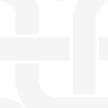
visible directement sur le site.
Un nouveau service de petites annonces
pour musicien vous est proposé sur le
site. Ce service permet, lorsque vous
êtes musiciens ou un groupe, un
orchestre, DJ, etc... de chercher un/des
musicen(s) ou un groupe, un orchestre,
un DJ, etc...