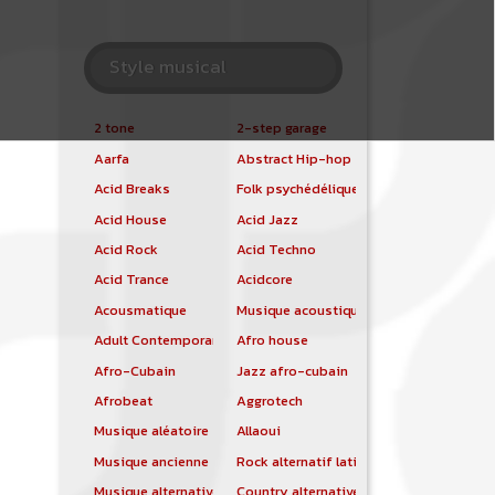
Style musical
2 tone
2-step garage
Aarfa
Abstract Hip-hop
Acid Breaks
Folk psychédélique
Acid House
Acid Jazz
Acid Rock
Acid Techno
Acid Trance
Acidcore
Acousmatique
Musique acoustique
Adult Contemporary
Afro house
Afro-Cubain
Jazz afro-cubain
Afrobeat
Aggrotech
Musique aléatoire
Allaoui
Musique ancienne
Rock alternatif latino
Musique alternative
Country alternative