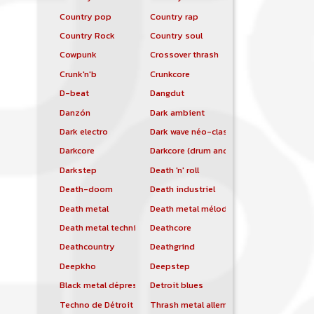
Country pop
Country rap
Country Rock
Country soul
Cowpunk
Crossover thrash
Crunk'n'b
Crunkcore
D-beat
Dangdut
Danzón
Dark ambient
Dark electro
Dark wave néo-classique
Darkcore
Darkcore (drum and bass)
Darkstep
Death 'n' roll
Death-doom
Death industriel
Death metal
Death metal mélodique
Death metal technique
Deathcore
Deathcountry
Deathgrind
Deepkho
Deepstep
Black metal dépressif
Detroit blues
Techno de Détroit
Thrash metal allemand