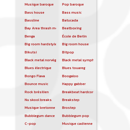
Musique baroque
Pop baroque
Bass house
Bass music
Bassline
Batucada
Bay Area thrash metal
Beatboxing
Benga
École de Berlin
Big room hardstyle
Big room house
Bikutsi
Bitpop
Black metal norvégien
Black metal symphonique
Blues électrique
Blues touareg
Bongo Flava
Boogaloo
Bounce music
Happy gabber
Rock brésilien
Breakbeat hardcore
Nu skool breaks
Breakstep
Musique bretonne
Brostep
Bubblegum dance
Bubblegum pop
C-pop
Musique cadienne