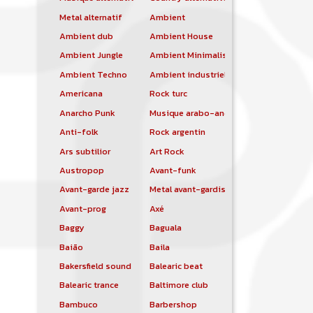
Metal alternatif
Ambient
Ambient dub
Ambient House
Ambient Jungle
Ambient Minimalist
Ambient Techno
Ambient industriel
Americana
Rock turc
Anarcho Punk
Musique arabo-andalouse
Anti-folk
Rock argentin
Ars subtilior
Art Rock
Austropop
Avant-funk
Avant-garde jazz
Metal avant-gardiste
Avant-prog
Axé
Baggy
Baguala
Baião
Baila
Bakersfield sound
Balearic beat
Balearic trance
Baltimore club
Bambuco
Barbershop