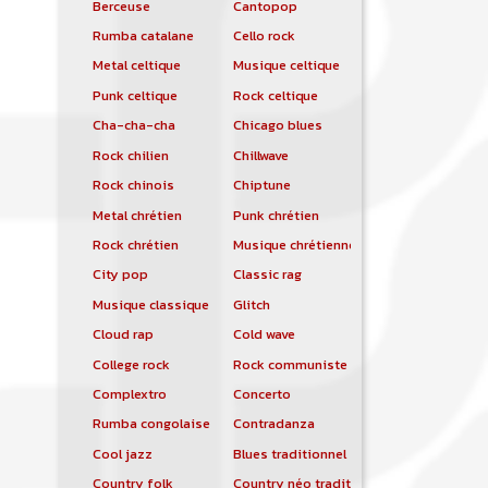
Berceuse
Cantopop
Rumba catalane
Cello rock
Metal celtique
Musique celtique
Punk celtique
Rock celtique
Cha-cha-cha
Chicago blues
Rock chilien
Chillwave
Rock chinois
Chiptune
Metal chrétien
Punk chrétien
Rock chrétien
Musique chrétienne contemporaine
City pop
Classic rag
Musique classique
Glitch
Cloud rap
Cold wave
College rock
Rock communiste
Complextro
Concerto
Rumba congolaise
Contradanza
Cool jazz
Blues traditionnel
Country folk
Country néo traditionnelle