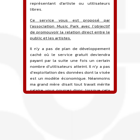
représentant d'artiste ou utilisateurs
libres.
Ce service vous est proposé par
l'association Music Park avec l'objectif
de promouvoir la relation direct entre le
public et les artistes.
Il n'y a pas de plan de développement
caché où le service gratuit deviendra
payant par la suite une fois un certain
nombre d'utilisateurs atteint. Il n'y a pas
d'exploitation des données dont la visée
est un modèle économique. Néanmoins
ma grand mère disait tout travail mérite
salaire, vous pourrez donc, lorsque cela
sera proposé, soutenir financièrement le
projet en faisant un don. Ceci permettra
de financer l'hébergement, le nom de
domaine, les heures de maintenance et
de développement du site, et peut-être
une campagne de communication. Il va
de soit que l'ensemble de la
comptabilité sera totalement publique