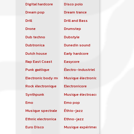
Digital hardcore
Disco polo
Dream pop
Dream trance
Drill
Drill and Bass
Drone
Drumstep
Dub techno
Dubstyle
Dubtronica
Dunedin sound
Dutch house
Early hardcore
Rap East Coast
Easycore
Punk gaélique
Électro-industriel
Electronic body music
Musique électronique
Rock électronique
Electronicore
Synthpunk
Musique électroacoustique
Emo
Emo pop
Musique spectrale
Éthio-jazz
Ethnic electronica
Ethno-jazz
Euro Disco
Musique expérimentale