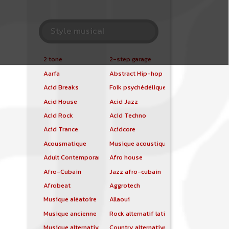
Style musical
2 tone
2-step garage
Aarfa
Abstract Hip-hop
Acid Breaks
Folk psychédélique
Acid House
Acid Jazz
Acid Rock
Acid Techno
Acid Trance
Acidcore
Acousmatique
Musique acoustique
Adult Contemporary
Afro house
Afro-Cubain
Jazz afro-cubain
Afrobeat
Aggrotech
Musique aléatoire
Allaoui
Musique ancienne
Rock alternatif latino
Musique alternative
Country alternative