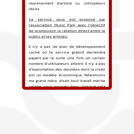
représentant d'artiste ou utilisateurs
libres.
Ce service vous est proposé par
l'association Music Park avec l'objectif
de promouvoir la relation direct entre le
public et les artistes.
Il n'y a pas de plan de développement
caché où le service gratuit deviendra
payant par la suite une fois un certain
nombre d'utilisateurs atteint. Il n'y a pas
d'exploitation des données dont la visée
est un modèle économique. Néanmoins
ma grand mère disait tout travail mérite
salaire, vous pourrez donc, lorsque cela
sera proposé, soutenir financièrement le
projet en faisant un don. Ceci permettra
de financer l'hébergement, le nom de
domaine, les heures de maintenance et
de développement du site, et peut-être
une campagne de communication. Il va
de soit que l'ensemble de la
comptabilité sera totalement publique