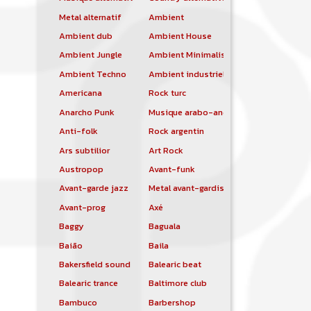
Metal alternatif
Ambient
Ambient dub
Ambient House
Ambient Jungle
Ambient Minimalist
Ambient Techno
Ambient industriel
Americana
Rock turc
Anarcho Punk
Musique arabo-andalouse
Anti-folk
Rock argentin
Ars subtilior
Art Rock
Austropop
Avant-funk
Avant-garde jazz
Metal avant-gardiste
Avant-prog
Axé
Baggy
Baguala
Baião
Baila
Bakersfield sound
Balearic beat
Balearic trance
Baltimore club
Bambuco
Barbershop