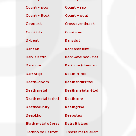
Country pop
Country rap
Country Rock
Country soul
Cowpunk
Crossover thrash
Crunk'n'b
Crunkcore
D-beat
Dangdut
Danzón
Dark ambient
Dark electro
Dark wave néo-classique
Darkcore
Darkcore (drum and bass)
Darkstep
Death 'n' roll
Death-doom
Death industriel
Death metal
Death metal mélodique
Death metal technique
Deathcore
Deathcountry
Deathgrind
Deepkho
Deepstep
Black metal dépressif
Detroit blues
Techno de Détroit
Thrash metal allemand