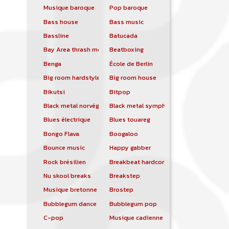
Musique baroque
Pop baroque
Bass house
Bass music
Bassline
Batucada
Bay Area thrash metal
Beatboxing
Benga
École de Berlin
Big room hardstyle
Big room house
Bikutsi
Bitpop
Black metal norvégien
Black metal symphonique
Blues électrique
Blues touareg
Bongo Flava
Boogaloo
Bounce music
Happy gabber
Rock brésilien
Breakbeat hardcore
Nu skool breaks
Breakstep
Musique bretonne
Brostep
Bubblegum dance
Bubblegum pop
C-pop
Musique cadienne