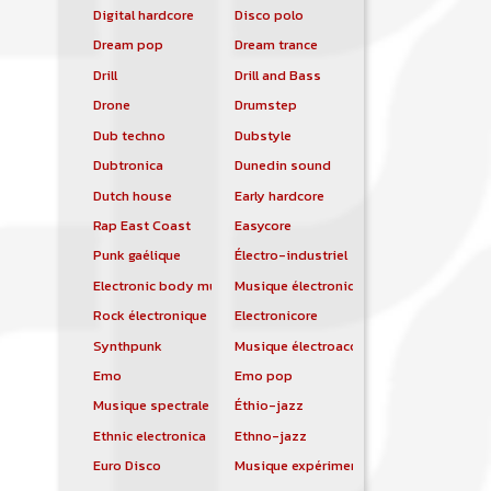
Digital hardcore
Disco polo
Dream pop
Dream trance
Drill
Drill and Bass
Drone
Drumstep
Dub techno
Dubstyle
Dubtronica
Dunedin sound
Dutch house
Early hardcore
Rap East Coast
Easycore
Punk gaélique
Électro-industriel
Electronic body music
Musique électronique
Rock électronique
Electronicore
Synthpunk
Musique électroacoustique
Emo
Emo pop
Musique spectrale
Éthio-jazz
Ethnic electronica
Ethno-jazz
Euro Disco
Musique expérimentale