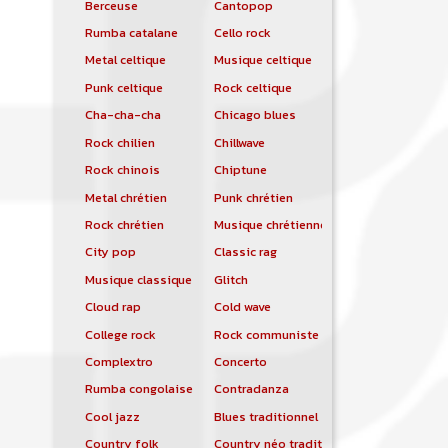
Berceuse
Cantopop
Rumba catalane
Cello rock
Metal celtique
Musique celtique
Punk celtique
Rock celtique
Cha-cha-cha
Chicago blues
Rock chilien
Chillwave
Rock chinois
Chiptune
Metal chrétien
Punk chrétien
Rock chrétien
Musique chrétienne contemporaine
City pop
Classic rag
Musique classique
Glitch
Cloud rap
Cold wave
College rock
Rock communiste
Complextro
Concerto
Rumba congolaise
Contradanza
Cool jazz
Blues traditionnel
Country folk
Country néo traditionnelle