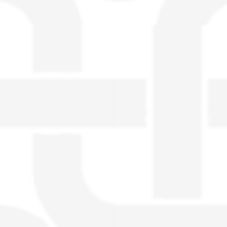
visible directement sur le site.
Un nouveau service de petites annonces
pour musicien vous est proposé sur le
site. Ce service permet, lorsque vous
êtes musiciens ou un groupe, un
orchestre, DJ, etc... de chercher un/des
musicen(s) ou un groupe, un orchestre,
un DJ, etc...