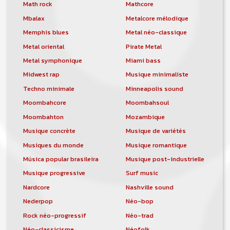
orchestre, DJ, etc... de chercher un/des
Math rock
Mathcore
musicen(s) ou un groupe, un orchestre,
Mbalax
Metalcore mélodique
un DJ, etc...
Memphis blues
Metal néo-classique
Metal oriental
Pirate Metal
Metal symphonique
Miami bass
Midwest rap
Musique minimaliste
Techno minimale
Minneapolis sound
Moombahcore
Moombahsoul
Moombahton
Mozambique
Musique concrète
Musique de variétés
Musiques du monde
Musique romantique
Música popular brasileira
Musique post-industrielle
Musique progressive
Surf music
Nardcore
Nashville sound
Nederpop
Néo-bop
Rock néo-progressif
Néo-trad
Néo-classicisme
Néofolk