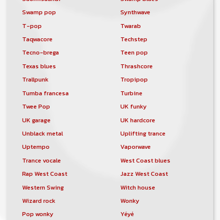
Swamp pop
Synthwave
T-pop
Twarab
Taqwacore
Techstep
Tecno-brega
Teen pop
Texas blues
Thrashcore
Trallpunk
Tropipop
Tumba francesa
Turbine
Twee Pop
UK funky
UK garage
UK hardcore
Unblack metal
Uplifting trance
Uptempo
Vaporwave
Trance vocale
West Coast blues
Rap West Coast
Jazz West Coast
Western Swing
Witch house
Wizard rock
Wonky
Pop wonky
Yéyé