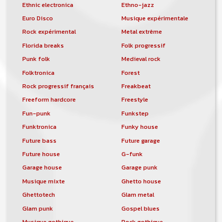
Ethnic electronica
Ethno-jazz
Euro Disco
Musique expérimentale
Rock expérimental
Metal extrême
Florida breaks
Folk progressif
Punk folk
Medieval rock
Folktronica
Forest
Rock progressif français
Freakbeat
Freeform hardcore
Freestyle
Fun-punk
Funkstep
Funktronica
Funky house
Future bass
Future garage
Future house
G-funk
Garage house
Garage punk
Musique mixte
Ghetto house
Ghettotech
Glam metal
Glam punk
Gospel blues
Musique gothique
Rock gothique