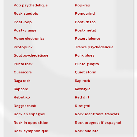
Pop psychédélique
Pop-rap
Rock suédois
Pornogrind
Post-bop
Post-disco
Post-grunge
Post-metal
Power electronics
Powerviolence
Protopunk
Trance psychédélique
Soul psychédélique
Punk blues
Punta rock
Punto guajiro
Queercore
Quiet storm
Raga rock
Rap rock
Rapcore
Rawstyle
Rebetiko
Red dirt
Reggaecrunk
Riot grrrl
Rock en espagnol
Rock identitaire français
Rock in opposition
Rock progressif espagnol
Rock symphonique
Rock sudiste