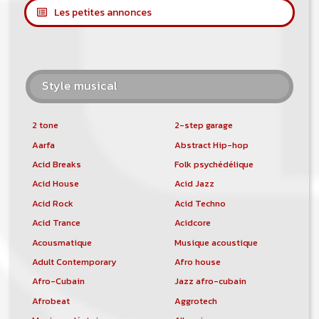
Les petites annonces
Style musical
2 tone
2-step garage
Aarfa
Abstract Hip-hop
Acid Breaks
Folk psychédélique
Acid House
Acid Jazz
Acid Rock
Acid Techno
Acid Trance
Acidcore
Acousmatique
Musique acoustique
Adult Contemporary
Afro house
Afro-Cubain
Jazz afro-cubain
Afrobeat
Aggrotech