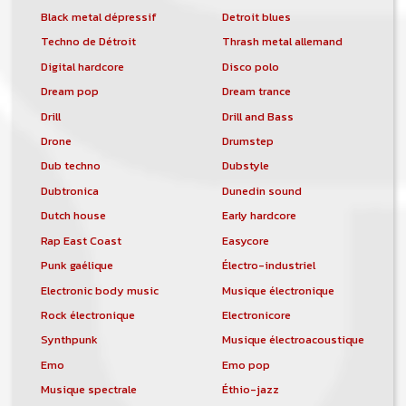
Black metal dépressif
Detroit blues
Techno de Détroit
Thrash metal allemand
Digital hardcore
Disco polo
Dream pop
Dream trance
Drill
Drill and Bass
Drone
Drumstep
Dub techno
Dubstyle
Dubtronica
Dunedin sound
Dutch house
Early hardcore
Rap East Coast
Easycore
Punk gaélique
Électro-industriel
Electronic body music
Musique électronique
Rock électronique
Electronicore
Synthpunk
Musique électroacoustique
Emo
Emo pop
Musique spectrale
Éthio-jazz