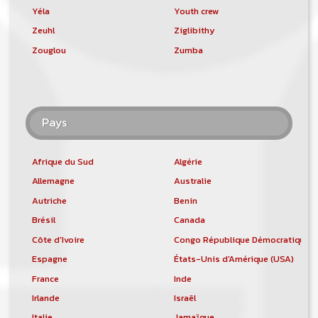
Yéla
Youth crew
Zeuhl
Ziglibithy
Zouglou
Zumba
Pays
Afrique du Sud
Algérie
Allemagne
Australie
Autriche
Benin
Brésil
Canada
Côte d'Ivoire
Congo République Démocratique
Espagne
États-Unis d'Amérique (USA)
France
Inde
Irlande
Israël
Italie
Jamaïque