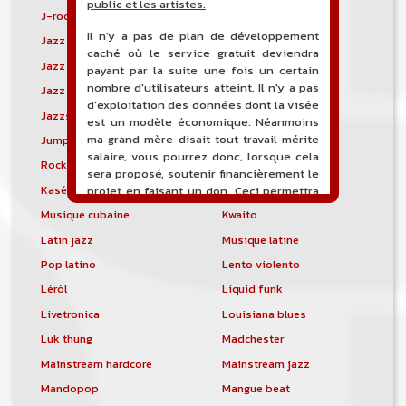
public et les artistes.
J-rock
Jangle pop
Il n'y a pas de plan de développement
Jazz blues
Jazz modal
caché où le service gratuit deviendra
Jazz Nouvelle-Orléans
Jazz punk
payant par la suite une fois un certain
nombre d'utilisateurs atteint. Il n'y a pas
Jazz vocal
Jazz-funk
d'exploitation des données dont la visée
Jazzstep
Jersey club
est un modèle économique. Néanmoins
ma grand mère disait tout travail mérite
Jump blues
Jump-up
salaire, vous pourrez donc, lorsque cela
Rock canadien
Kansas City blues
sera proposé, soutenir financièrement le
Kasékò
Kizomba
projet en faisant un don. Ceci permettra
de financer l'hébergement, le nom de
Musique cubaine
Kwaito
domaine, les heures de maintenance et
Latin jazz
Musique latine
de développement du site, et peut-être
une campagne de communication. Il va
Pop latino
Lento violento
de soit que l'ensemble de la
Léròl
Liquid funk
comptabilité sera totalement publique
visible directement sur le site.
Livetronica
Louisiana blues
Luk thung
Madchester
Un nouveau service de petites annonces
pour musicien vous est proposé sur le
Mainstream hardcore
Mainstream jazz
site. Ce service permet, lorsque vous
Mandopop
Mangue beat
êtes musiciens ou un groupe, un