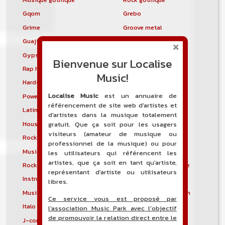
Gqom
Grebo
Grime
Groove metal
Guajira
Guaracha
Gypsy punk
Hardbag
Bienvenue sur Localise
Rap hardcore
Industrial hardcore
Music!
Hardstep
Hardstyle
Localise Music
est un annuaire de
Power noise
Heavenly voices
référencement de site web d'artistes et
Latin metal
Musique hindoustanie
d'artistes dans la musique totalement
House progressive
Tropical house
gratuit. Que ça soit pour les usagers
visiteurs (amateur de musique ou
Rock indépendant
Indietronica
professionnel de la musique) ou pour
Musique industrielle
Metal industriel
les utilisateurs qui référencent les
artistes, que ça soit en tant qu'artiste,
Rock industriel
Musique instrumentale
représentant d'artiste ou utilisateurs
Instrumental
Rock instrumental
libres.
Musique irlandaise
Rock progressif italien
Ce service vous est proposé par
Italo Disco
Italo house
l'association Music Park avec l'objectif
de promouvoir la relation direct entre le
J-core
J-pop