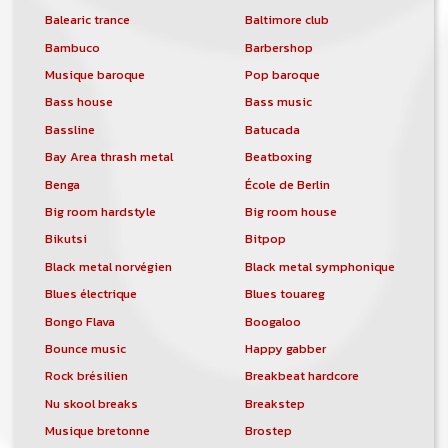
Balearic trance
Baltimore club
Bambuco
Barbershop
Musique baroque
Pop baroque
Bass house
Bass music
Bassline
Batucada
Bay Area thrash metal
Beatboxing
Benga
École de Berlin
Big room hardstyle
Big room house
Bikutsi
Bitpop
Black metal norvégien
Black metal symphonique
Blues électrique
Blues touareg
Bongo Flava
Boogaloo
Bounce music
Happy gabber
Rock brésilien
Breakbeat hardcore
Nu skool breaks
Breakstep
Musique bretonne
Brostep