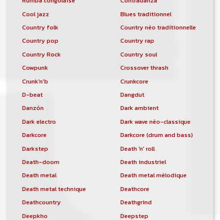
Rumba congolaise
Contradanza
Cool jazz
Blues traditionnel
Country folk
Country néo traditionnelle
Country pop
Country rap
Country Rock
Country soul
Cowpunk
Crossover thrash
Crunk'n'b
Crunkcore
D-beat
Dangdut
Danzón
Dark ambient
Dark electro
Dark wave néo-classique
Darkcore
Darkcore (drum and bass)
Darkstep
Death 'n' roll
Death-doom
Death industriel
Death metal
Death metal mélodique
Death metal technique
Deathcore
Deathcountry
Deathgrind
Deepkho
Deepstep