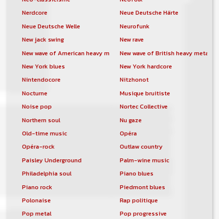
Nerdcore
Neue Deutsche Härte
Neue Deutsche Welle
Neurofunk
New jack swing
New rave
New wave of American heavy metal
New wave of British heavy metal
New York blues
New York hardcore
Nintendocore
Nitzhonot
Nocturne
Musique bruitiste
Noise pop
Nortec Collective
Northern soul
Nu gaze
Old-time music
Opéra
Opéra-rock
Outlaw country
Paisley Underground
Palm-wine music
Philadelphia soul
Piano blues
Piano rock
Piedmont blues
Polonaise
Rap politique
Pop metal
Pop progressive