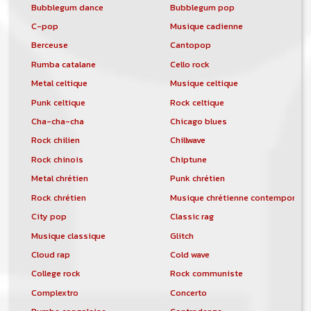
Bubblegum dance
Bubblegum pop
C-pop
Musique cadienne
Berceuse
Cantopop
Rumba catalane
Cello rock
Metal celtique
Musique celtique
Punk celtique
Rock celtique
Cha-cha-cha
Chicago blues
Rock chilien
Chillwave
Rock chinois
Chiptune
Metal chrétien
Punk chrétien
Rock chrétien
Musique chrétienne contemporain
City pop
Classic rag
Musique classique
Glitch
Cloud rap
Cold wave
College rock
Rock communiste
Complextro
Concerto