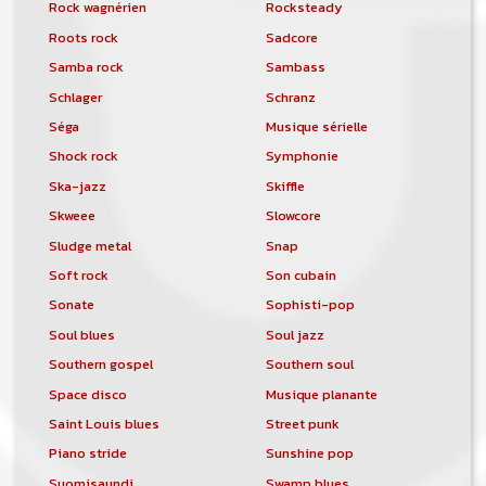
Rock wagnérien
Rocksteady
Roots rock
Sadcore
Samba rock
Sambass
Schlager
Schranz
Séga
Musique sérielle
Shock rock
Symphonie
Ska-jazz
Skiffle
Skweee
Slowcore
Sludge metal
Snap
Soft rock
Son cubain
Sonate
Sophisti-pop
Soul blues
Soul jazz
Southern gospel
Southern soul
Space disco
Musique planante
Saint Louis blues
Street punk
Piano stride
Sunshine pop
Suomisaundi
Swamp blues