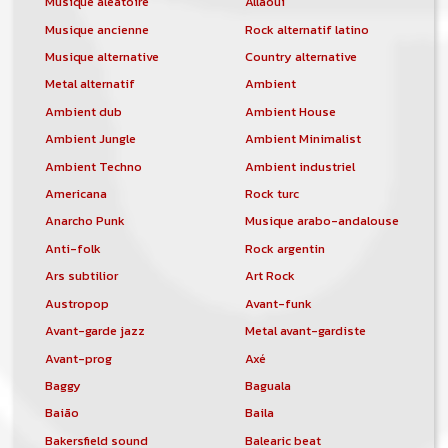
Musique aléatoire
Allaoui
Musique ancienne
Rock alternatif latino
Musique alternative
Country alternative
Metal alternatif
Ambient
Ambient dub
Ambient House
Ambient Jungle
Ambient Minimalist
Ambient Techno
Ambient industriel
Americana
Rock turc
Anarcho Punk
Musique arabo-andalouse
Anti-folk
Rock argentin
Ars subtilior
Art Rock
Austropop
Avant-funk
Avant-garde jazz
Metal avant-gardiste
Avant-prog
Axé
Baggy
Baguala
Baião
Baila
Bakersfield sound
Balearic beat