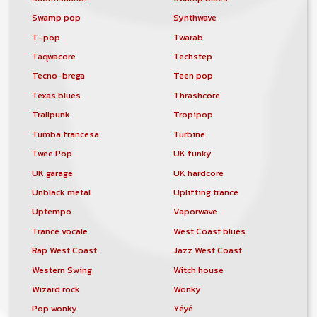
Swamp pop
Synthwave
T-pop
Twarab
Taqwacore
Techstep
Tecno-brega
Teen pop
Texas blues
Thrashcore
Trallpunk
Tropipop
Tumba francesa
Turbine
Twee Pop
UK funky
UK garage
UK hardcore
Unblack metal
Uplifting trance
Uptempo
Vaporwave
Trance vocale
West Coast blues
Rap West Coast
Jazz West Coast
Western Swing
Witch house
Wizard rock
Wonky
Pop wonky
Yéyé