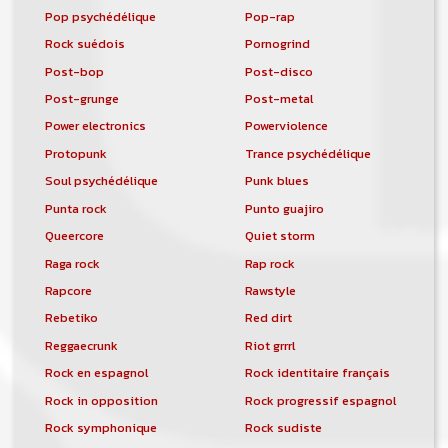
Pop psychédélique
Pop-rap
Rock suédois
Pornogrind
Post-bop
Post-disco
Post-grunge
Post-metal
Power electronics
Powerviolence
Protopunk
Trance psychédélique
Soul psychédélique
Punk blues
Punta rock
Punto guajiro
Queercore
Quiet storm
Raga rock
Rap rock
Rapcore
Rawstyle
Rebetiko
Red dirt
Reggaecrunk
Riot grrrl
Rock en espagnol
Rock identitaire français
Rock in opposition
Rock progressif espagnol
Rock symphonique
Rock sudiste