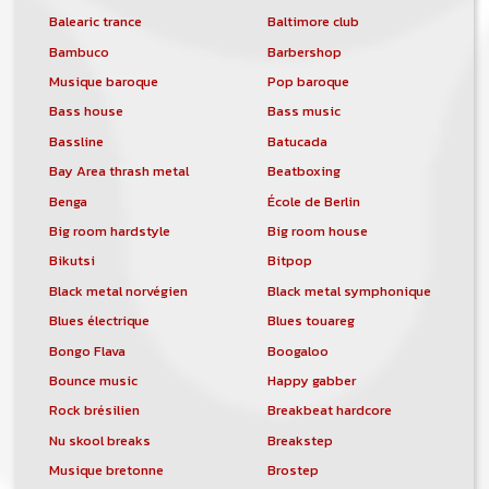
Balearic trance
Baltimore club
Bambuco
Barbershop
Musique baroque
Pop baroque
Bass house
Bass music
Bassline
Batucada
Bay Area thrash metal
Beatboxing
Benga
École de Berlin
Big room hardstyle
Big room house
Bikutsi
Bitpop
Black metal norvégien
Black metal symphonique
Blues électrique
Blues touareg
Bongo Flava
Boogaloo
Bounce music
Happy gabber
Rock brésilien
Breakbeat hardcore
Nu skool breaks
Breakstep
Musique bretonne
Brostep