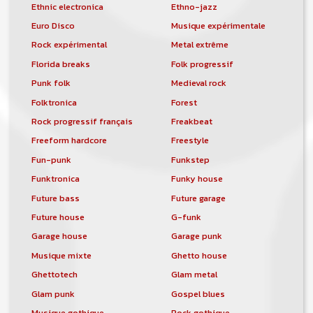
Ethnic electronica
Ethno-jazz
Euro Disco
Musique expérimentale
Rock expérimental
Metal extrême
Florida breaks
Folk progressif
Punk folk
Medieval rock
Folktronica
Forest
Rock progressif français
Freakbeat
Freeform hardcore
Freestyle
Fun-punk
Funkstep
Funktronica
Funky house
Future bass
Future garage
Future house
G-funk
Garage house
Garage punk
Musique mixte
Ghetto house
Ghettotech
Glam metal
Glam punk
Gospel blues
Musique gothique
Rock gothique