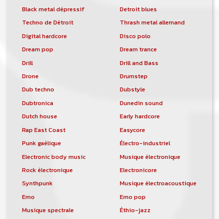
Black metal dépressif
Detroit blues
Techno de Détroit
Thrash metal allemand
Digital hardcore
Disco polo
Dream pop
Dream trance
Drill
Drill and Bass
Drone
Drumstep
Dub techno
Dubstyle
Dubtronica
Dunedin sound
Dutch house
Early hardcore
Rap East Coast
Easycore
Punk gaélique
Électro-industriel
Electronic body music
Musique électronique
Rock électronique
Electronicore
Synthpunk
Musique électroacoustique
Emo
Emo pop
Musique spectrale
Éthio-jazz