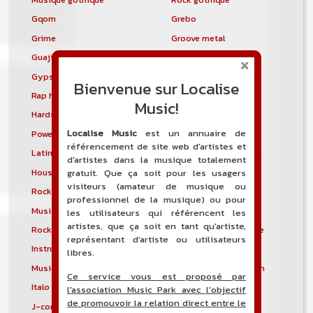
Gqom
Grebo
Grime
Groove metal
Guajira
Guaracha
Gypsy punk
Hardbag
Bienvenue sur Localise
Rap hardcore
Industrial hardcore
Music!
Hardstep
Hardstyle
Localise Music
est un annuaire de
Power noise
Heavenly voices
référencement de site web d'artistes et
Latin metal
Musique hindoustanie
d'artistes dans la musique totalement
House progressive
Tropical house
gratuit. Que ça soit pour les usagers
visiteurs (amateur de musique ou
Rock indépendant
Indietronica
professionnel de la musique) ou pour
Musique industrielle
Metal industriel
les utilisateurs qui référencent les
artistes, que ça soit en tant qu'artiste,
Rock industriel
Musique instrumentale
représentant d'artiste ou utilisateurs
Instrumental
Rock instrumental
libres.
Musique irlandaise
Rock progressif italien
Ce service vous est proposé par
Italo Disco
Italo house
l'association Music Park avec l'objectif
de promouvoir la relation direct entre le
J-core
J-pop