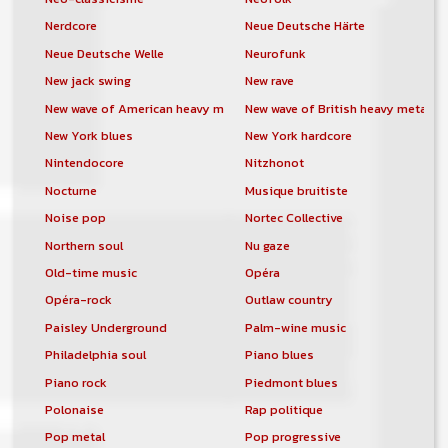
Nerdcore
Neue Deutsche Härte
Neue Deutsche Welle
Neurofunk
New jack swing
New rave
New wave of American heavy metal
New wave of British heavy metal
New York blues
New York hardcore
Nintendocore
Nitzhonot
Nocturne
Musique bruitiste
Noise pop
Nortec Collective
Northern soul
Nu gaze
Old-time music
Opéra
Opéra-rock
Outlaw country
Paisley Underground
Palm-wine music
Philadelphia soul
Piano blues
Piano rock
Piedmont blues
Polonaise
Rap politique
Pop metal
Pop progressive