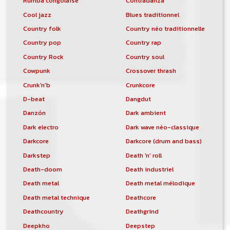
Rumba congolaise
Contradanza
Cool jazz
Blues traditionnel
Country folk
Country néo traditionnelle
Country pop
Country rap
Country Rock
Country soul
Cowpunk
Crossover thrash
Crunk'n'b
Crunkcore
D-beat
Dangdut
Danzón
Dark ambient
Dark electro
Dark wave néo-classique
Darkcore
Darkcore (drum and bass)
Darkstep
Death 'n' roll
Death-doom
Death industriel
Death metal
Death metal mélodique
Death metal technique
Deathcore
Deathcountry
Deathgrind
Deepkho
Deepstep