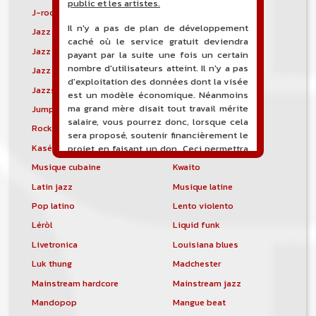
public et les artistes.
J-rock
Jangle pop
Il n'y a pas de plan de développement
Jazz blues
Jazz modal
caché où le service gratuit deviendra
Jazz Nouvelle-Orléans
Jazz punk
payant par la suite une fois un certain
nombre d'utilisateurs atteint. Il n'y a pas
Jazz vocal
Jazz-funk
d'exploitation des données dont la visée
Jazzstep
Jersey club
est un modèle économique. Néanmoins
ma grand mère disait tout travail mérite
Jump blues
Jump-up
salaire, vous pourrez donc, lorsque cela
Rock canadien
Kansas City blues
sera proposé, soutenir financièrement le
Kasékò
Kizomba
projet en faisant un don. Ceci permettra
de financer l'hébergement, le nom de
Musique cubaine
Kwaito
domaine, les heures de maintenance et
Latin jazz
Musique latine
de développement du site, et peut-être
une campagne de communication. Il va
Pop latino
Lento violento
de soit que l'ensemble de la
Léròl
Liquid funk
comptabilité sera totalement publique
visible directement sur le site.
Livetronica
Louisiana blues
Luk thung
Madchester
Un nouveau service de petites annonces
pour musicien vous est proposé sur le
Mainstream hardcore
Mainstream jazz
site. Ce service permet, lorsque vous
Mandopop
Mangue beat
êtes musiciens ou un groupe, un