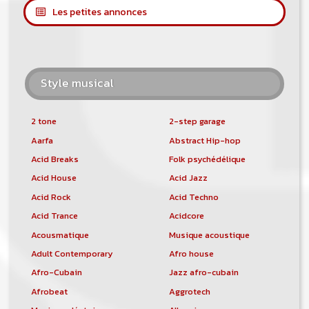
Les petites annonces
Style musical
2 tone
2-step garage
Aarfa
Abstract Hip-hop
Acid Breaks
Folk psychédélique
Acid House
Acid Jazz
Acid Rock
Acid Techno
Acid Trance
Acidcore
Acousmatique
Musique acoustique
Adult Contemporary
Afro house
Afro-Cubain
Jazz afro-cubain
Afrobeat
Aggrotech