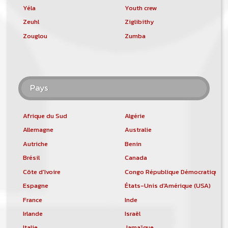
Yéla
Youth crew
Zeuhl
Ziglibithy
Zouglou
Zumba
Pays
Afrique du Sud
Algérie
Allemagne
Australie
Autriche
Benin
Brésil
Canada
Côte d'Ivoire
Congo République Démocratique
Espagne
États-Unis d'Amérique (USA)
France
Inde
Irlande
Israël
Italie
Jamaïque