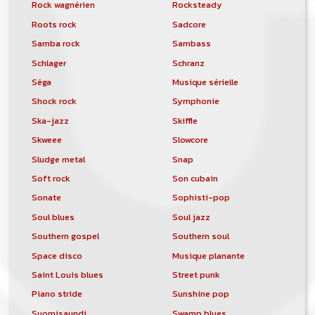
Rock wagnérien
Rocksteady
Roots rock
Sadcore
Samba rock
Sambass
Schlager
Schranz
Séga
Musique sérielle
Shock rock
Symphonie
Ska-jazz
Skiffle
Skweee
Slowcore
Sludge metal
Snap
Soft rock
Son cubain
Sonate
Sophisti-pop
Soul blues
Soul jazz
Southern gospel
Southern soul
Space disco
Musique planante
Saint Louis blues
Street punk
Piano stride
Sunshine pop
Suomisaundi
Swamp blues