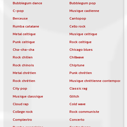
Bubblegum dance
Bubblegum pop
C-pop
Musique cadienne
Berceuse
Cantopop
Rumba catalane
Cello rock
Metal celtique
Musique celtique
Punk celtique
Rock celtique
Cha-cha-cha
Chicago blues
Rock chilien
Chillwave
Rock chinois
Chiptune
Metal chrétien
Punk chrétien
Rock chrétien
Musique chrétienne contemporain
City pop
Classic rag
Musique classique
Glitch
Cloud rap
Cold wave
College rock
Rock communiste
Complextro
Concerto