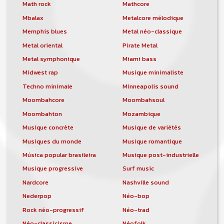
orchestre, DJ, etc... de chercher un/des
Math rock
Mathcore
musicen(s) ou un groupe, un orchestre,
Mbalax
Metalcore mélodique
un DJ, etc...
Memphis blues
Metal néo-classique
Metal oriental
Pirate Metal
Metal symphonique
Miami bass
Midwest rap
Musique minimaliste
Techno minimale
Minneapolis sound
Moombahcore
Moombahsoul
Moombahton
Mozambique
Musique concrète
Musique de variétés
Musiques du monde
Musique romantique
Música popular brasileira
Musique post-industrielle
Musique progressive
Surf music
Nardcore
Nashville sound
Nederpop
Néo-bop
Rock néo-progressif
Néo-trad
Néo-classicisme
Néofolk