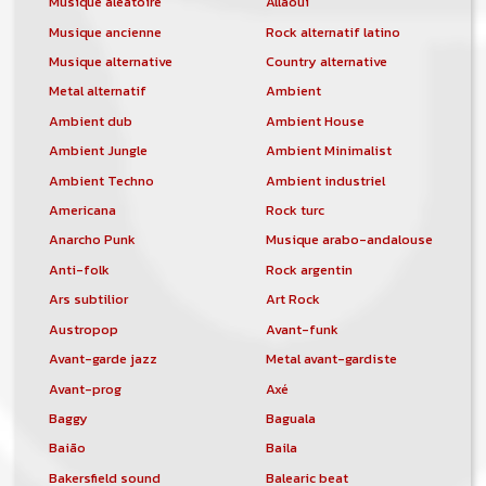
Musique aléatoire
Allaoui
Musique ancienne
Rock alternatif latino
Musique alternative
Country alternative
Metal alternatif
Ambient
Ambient dub
Ambient House
Ambient Jungle
Ambient Minimalist
Ambient Techno
Ambient industriel
Americana
Rock turc
Anarcho Punk
Musique arabo-andalouse
Anti-folk
Rock argentin
Ars subtilior
Art Rock
Austropop
Avant-funk
Avant-garde jazz
Metal avant-gardiste
Avant-prog
Axé
Baggy
Baguala
Baião
Baila
Bakersfield sound
Balearic beat