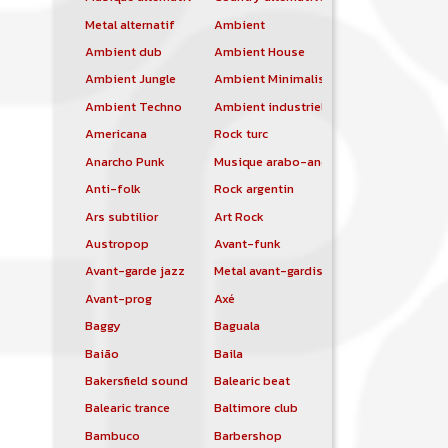
Metal alternatif
Ambient
Ambient dub
Ambient House
Ambient Jungle
Ambient Minimalist
Ambient Techno
Ambient industriel
Americana
Rock turc
Anarcho Punk
Musique arabo-andalouse
Anti-folk
Rock argentin
Ars subtilior
Art Rock
Austropop
Avant-funk
Avant-garde jazz
Metal avant-gardiste
Avant-prog
Axé
Baggy
Baguala
Baião
Baila
Bakersfield sound
Balearic beat
Balearic trance
Baltimore club
Bambuco
Barbershop