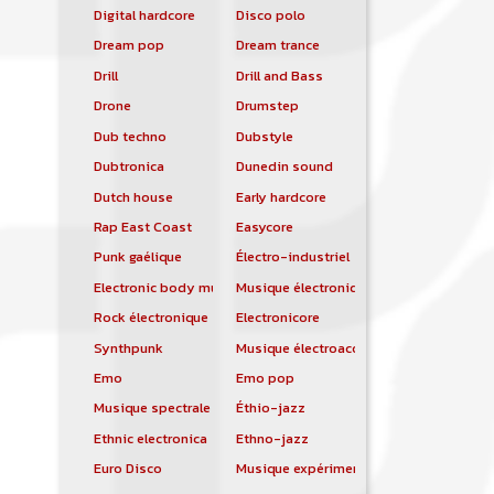
Digital hardcore
Disco polo
Dream pop
Dream trance
Drill
Drill and Bass
Drone
Drumstep
Dub techno
Dubstyle
Dubtronica
Dunedin sound
Dutch house
Early hardcore
Rap East Coast
Easycore
Punk gaélique
Électro-industriel
Electronic body music
Musique électronique
Rock électronique
Electronicore
Synthpunk
Musique électroacoustique
Emo
Emo pop
Musique spectrale
Éthio-jazz
Ethnic electronica
Ethno-jazz
Euro Disco
Musique expérimentale