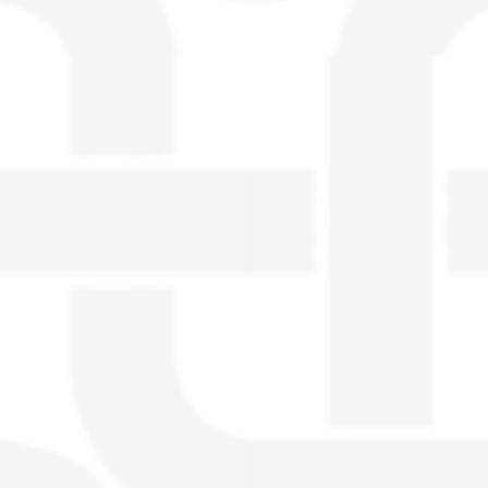
visible directement sur le site.
Un nouveau service de petites annonces
pour musicien vous est proposé sur le
site. Ce service permet, lorsque vous
êtes musiciens ou un groupe, un
orchestre, DJ, etc... de chercher un/des
musicen(s) ou un groupe, un orchestre,
un DJ, etc...