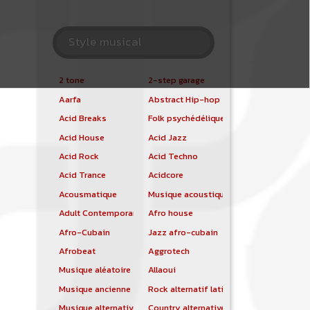
Style musical
2 tone
2-step garage
Aarfa
Abstract Hip-hop
Acid Breaks
Folk psychédélique
Acid House
Acid Jazz
Acid Rock
Acid Techno
Acid Trance
Acidcore
Acousmatique
Musique acoustique
Adult Contemporary
Afro house
Afro-Cubain
Jazz afro-cubain
Afrobeat
Aggrotech
Musique aléatoire
Allaoui
Musique ancienne
Rock alternatif latino
Musique alternative
Country alternative