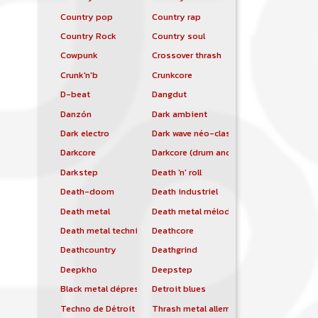
Country pop
Country rap
Country Rock
Country soul
Cowpunk
Crossover thrash
Crunk'n'b
Crunkcore
D-beat
Dangdut
Danzón
Dark ambient
Dark electro
Dark wave néo-classique
Darkcore
Darkcore (drum and bass)
Darkstep
Death 'n' roll
Death-doom
Death industriel
Death metal
Death metal mélodique
Death metal technique
Deathcore
Deathcountry
Deathgrind
Deepkho
Deepstep
Black metal dépressif
Detroit blues
Techno de Détroit
Thrash metal allemand