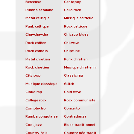
Berceuse
Cantopop
Rumba catalane
Cello rock
Metal celtique
Musique celtique
Punk celtique
Rock celtique
Cha-cha-cha
Chicago blues
Rock chilien
Chillwave
Rock chinois
Chiptune
Metal chrétien
Punk chrétien
Rock chrétien
Musique chrétienne contemporaine
City pop
Classic rag
Musique classique
Glitch
Cloud rap
Cold wave
College rock
Rock communiste
Complextro
Concerto
Rumba congolaise
Contradanza
Cool jazz
Blues traditionnel
Country folk
Country néo traditionnelle