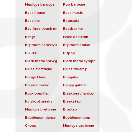
Musique baroque
Pop baroque
Bass house
Bass music
Bassline
Batucada
Bay Area thrash metal
Beatboxing
Benga
École de Berlin
Big room hardstyle
Big room house
Bikutsi
Bitpop
Black metal norvégien
Black metal symphonique
Blues électrique
Blues touareg
Bongo Flava
Boogaloo
Bounce music
Happy gabber
Rock brésilien
Breakbeat hardcore
Nu skool breaks
Breakstep
Musique bretonne
Brostep
Bubblegum dance
Bubblegum pop
C-pop
Musique cadienne