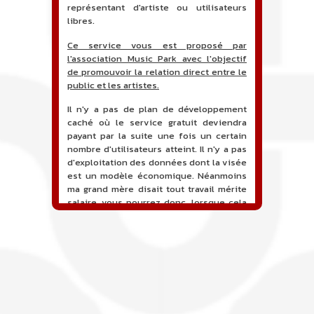
représentant d'artiste ou utilisateurs
libres.
Ce service vous est proposé par
l'association Music Park avec l'objectif
de promouvoir la relation direct entre le
public et les artistes.
Il n'y a pas de plan de développement
caché où le service gratuit deviendra
payant par la suite une fois un certain
nombre d'utilisateurs atteint. Il n'y a pas
d'exploitation des données dont la visée
est un modèle économique. Néanmoins
ma grand mère disait tout travail mérite
salaire, vous pourrez donc, lorsque cela
sera proposé, soutenir financièrement le
projet en faisant un don. Ceci permettra
de financer l'hébergement, le nom de
domaine, les heures de maintenance et
de développement du site, et peut-être
une campagne de communication. Il va
de soit que l'ensemble de la
comptabilité sera totalement publique