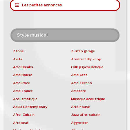
Les petites annonces
Style musical
2 tone
2-step garage
Aarfa
Abstract Hip-hop
Acid Breaks
Folk psychédélique
Acid House
Acid Jazz
Acid Rock
Acid Techno
Acid Trance
Acidcore
Acousmatique
Musique acoustique
Adult Contemporary
Afro house
Afro-Cubain
Jazz afro-cubain
Afrobeat
Aggrotech