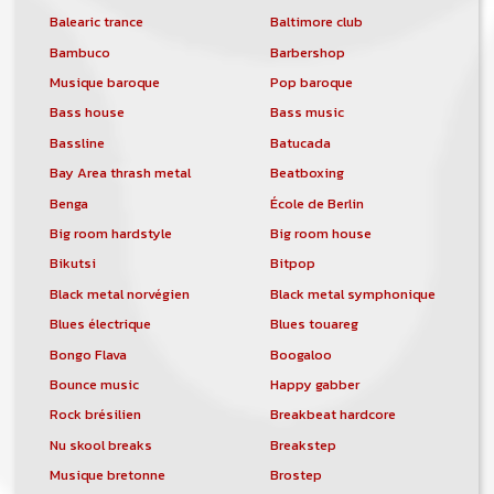
Balearic trance
Baltimore club
Bambuco
Barbershop
Musique baroque
Pop baroque
Bass house
Bass music
Bassline
Batucada
Bay Area thrash metal
Beatboxing
Benga
École de Berlin
Big room hardstyle
Big room house
Bikutsi
Bitpop
Black metal norvégien
Black metal symphonique
Blues électrique
Blues touareg
Bongo Flava
Boogaloo
Bounce music
Happy gabber
Rock brésilien
Breakbeat hardcore
Nu skool breaks
Breakstep
Musique bretonne
Brostep