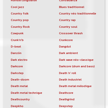
Rumba congolaise
Contradanza
Cool jazz
Blues traditionnel
Country folk
Country néo traditionnelle
Country pop
Country rap
Country Rock
Country soul
Cowpunk
Crossover thrash
Crunk'n'b
Crunkcore
D-beat
Dangdut
Danzón
Dark ambient
Dark electro
Dark wave néo-classique
Darkcore
Darkcore (drum and bass)
Darkstep
Death 'n' roll
Death-doom
Death industriel
Death metal
Death metal mélodique
Death metal technique
Deathcore
Deathcountry
Deathgrind
Deepkho
Deepstep