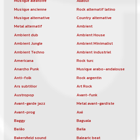
Musique aléatoire
Allaoui
Musique ancienne
Rock alternatif latino
Musique alternative
Country alternative
Metal alternatif
Ambient
Ambient dub
Ambient House
Ambient Jungle
Ambient Minimalist
Ambient Techno
Ambient industriel
Americana
Rock turc
Anarcho Punk
Musique arabo-andalouse
Anti-folk
Rock argentin
Ars subtilior
Art Rock
Austropop
Avant-funk
Avant-garde jazz
Metal avant-gardiste
Avant-prog
Axé
Baggy
Baguala
Baião
Baila
Bakersfield sound
Balearic beat