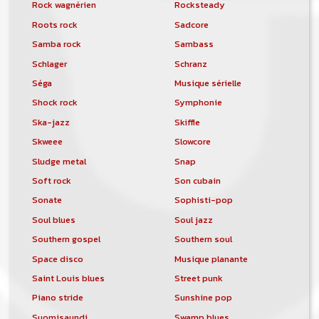
Rock wagnérien
Rocksteady
Roots rock
Sadcore
Samba rock
Sambass
Schlager
Schranz
Séga
Musique sérielle
Shock rock
Symphonie
Ska-jazz
Skiffle
Skweee
Slowcore
Sludge metal
Snap
Soft rock
Son cubain
Sonate
Sophisti-pop
Soul blues
Soul jazz
Southern gospel
Southern soul
Space disco
Musique planante
Saint Louis blues
Street punk
Piano stride
Sunshine pop
Suomisaundi
Swamp blues