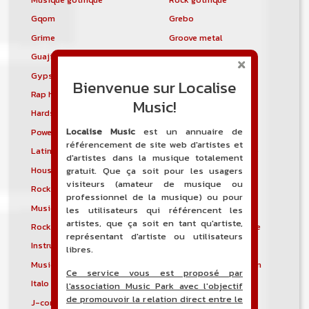
Gqom
Grebo
Grime
Groove metal
Guajira
Guaracha
Gypsy punk
Hardbag
Bienvenue sur Localise
Rap hardcore
Industrial hardcore
Music!
Hardstep
Hardstyle
Localise Music
est un annuaire de
Power noise
Heavenly voices
référencement de site web d'artistes et
Latin metal
Musique hindoustanie
d'artistes dans la musique totalement
House progressive
Tropical house
gratuit. Que ça soit pour les usagers
visiteurs (amateur de musique ou
Rock indépendant
Indietronica
professionnel de la musique) ou pour
Musique industrielle
Metal industriel
les utilisateurs qui référencent les
artistes, que ça soit en tant qu'artiste,
Rock industriel
Musique instrumentale
représentant d'artiste ou utilisateurs
Instrumental
Rock instrumental
libres.
Musique irlandaise
Rock progressif italien
Ce service vous est proposé par
Italo Disco
Italo house
l'association Music Park avec l'objectif
de promouvoir la relation direct entre le
J-core
J-pop