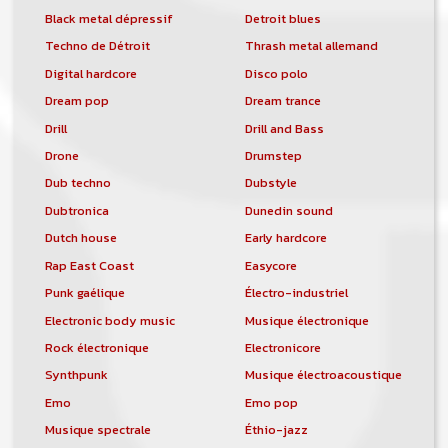
Black metal dépressif
Detroit blues
Techno de Détroit
Thrash metal allemand
Digital hardcore
Disco polo
Dream pop
Dream trance
Drill
Drill and Bass
Drone
Drumstep
Dub techno
Dubstyle
Dubtronica
Dunedin sound
Dutch house
Early hardcore
Rap East Coast
Easycore
Punk gaélique
Électro-industriel
Electronic body music
Musique électronique
Rock électronique
Electronicore
Synthpunk
Musique électroacoustique
Emo
Emo pop
Musique spectrale
Éthio-jazz