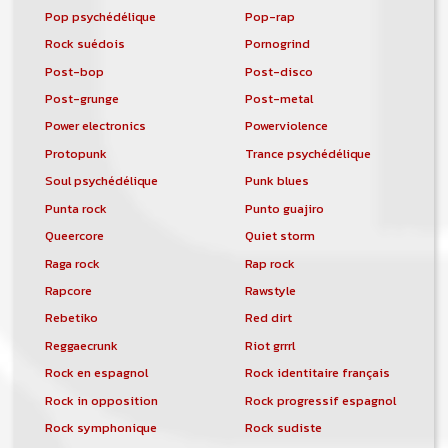
Pop psychédélique
Pop-rap
Rock suédois
Pornogrind
Post-bop
Post-disco
Post-grunge
Post-metal
Power electronics
Powerviolence
Protopunk
Trance psychédélique
Soul psychédélique
Punk blues
Punta rock
Punto guajiro
Queercore
Quiet storm
Raga rock
Rap rock
Rapcore
Rawstyle
Rebetiko
Red dirt
Reggaecrunk
Riot grrrl
Rock en espagnol
Rock identitaire français
Rock in opposition
Rock progressif espagnol
Rock symphonique
Rock sudiste