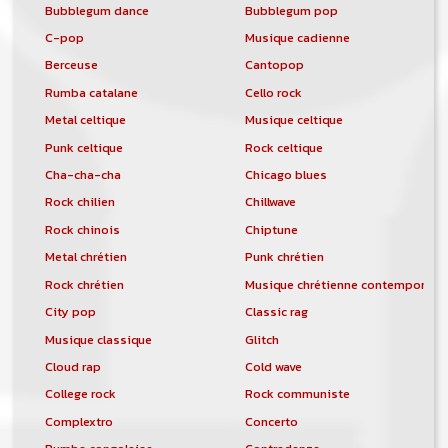
Bubblegum dance
Bubblegum pop
C-pop
Musique cadienne
Berceuse
Cantopop
Rumba catalane
Cello rock
Metal celtique
Musique celtique
Punk celtique
Rock celtique
Cha-cha-cha
Chicago blues
Rock chilien
Chillwave
Rock chinois
Chiptune
Metal chrétien
Punk chrétien
Rock chrétien
Musique chrétienne contemporain
City pop
Classic rag
Musique classique
Glitch
Cloud rap
Cold wave
College rock
Rock communiste
Complextro
Concerto