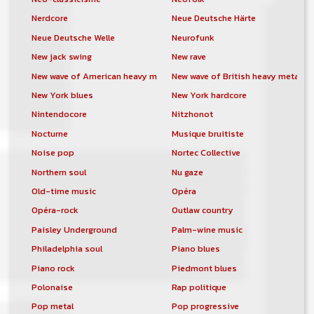
Nerdcore
Neue Deutsche Härte
Neue Deutsche Welle
Neurofunk
New jack swing
New rave
New wave of American heavy metal
New wave of British heavy metal
New York blues
New York hardcore
Nintendocore
Nitzhonot
Nocturne
Musique bruitiste
Noise pop
Nortec Collective
Northern soul
Nu gaze
Old-time music
Opéra
Opéra-rock
Outlaw country
Paisley Underground
Palm-wine music
Philadelphia soul
Piano blues
Piano rock
Piedmont blues
Polonaise
Rap politique
Pop metal
Pop progressive