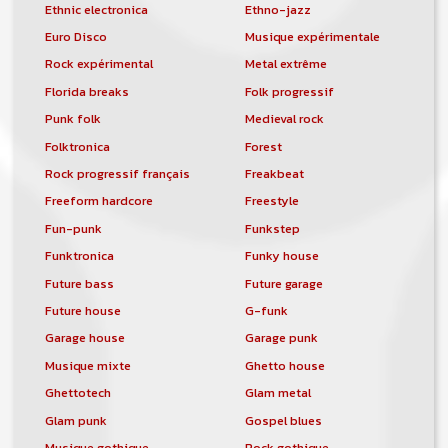
Ethnic electronica
Ethno-jazz
Euro Disco
Musique expérimentale
Rock expérimental
Metal extrême
Florida breaks
Folk progressif
Punk folk
Medieval rock
Folktronica
Forest
Rock progressif français
Freakbeat
Freeform hardcore
Freestyle
Fun-punk
Funkstep
Funktronica
Funky house
Future bass
Future garage
Future house
G-funk
Garage house
Garage punk
Musique mixte
Ghetto house
Ghettotech
Glam metal
Glam punk
Gospel blues
Musique gothique
Rock gothique