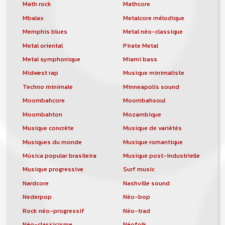
orchestre, DJ, etc... de chercher un/des
Math rock
Mathcore
musicen(s) ou un groupe, un orchestre,
Mbalax
Metalcore mélodique
un DJ, etc...
Memphis blues
Metal néo-classique
Metal oriental
Pirate Metal
Metal symphonique
Miami bass
Midwest rap
Musique minimaliste
Techno minimale
Minneapolis sound
Moombahcore
Moombahsoul
Moombahton
Mozambique
Musique concrète
Musique de variétés
Musiques du monde
Musique romantique
Música popular brasileira
Musique post-industrielle
Musique progressive
Surf music
Nardcore
Nashville sound
Nederpop
Néo-bop
Rock néo-progressif
Néo-trad
Néo-classicisme
Néofolk