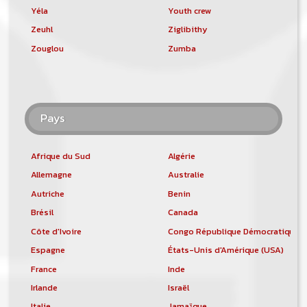
Yéla
Youth crew
Zeuhl
Ziglibithy
Zouglou
Zumba
Pays
Afrique du Sud
Algérie
Allemagne
Australie
Autriche
Benin
Brésil
Canada
Côte d'Ivoire
Congo République Démocratique
Espagne
États-Unis d'Amérique (USA)
France
Inde
Irlande
Israël
Italie
Jamaïque