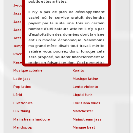
public et les artistes.
J-rock
Jangle pop
Il n'y a pas de plan de développement
Jazz blues
Jazz modal
caché où le service gratuit deviendra
Jazz Nouvelle-Orléans
Jazz punk
payant par la suite une fois un certain
nombre d'utilisateurs atteint. Il n'y a pas
Jazz vocal
Jazz-funk
d'exploitation des données dont la visée
Jazzstep
Jersey club
est un modèle économique. Néanmoins
ma grand mère disait tout travail mérite
Jump blues
Jump-up
salaire, vous pourrez donc, lorsque cela
Rock canadien
Kansas City blues
sera proposé, soutenir financièrement le
Kasékò
Kizomba
projet en faisant un don. Ceci permettra
de financer l'hébergement, le nom de
Musique cubaine
Kwaito
domaine, les heures de maintenance et
Latin jazz
Musique latine
de développement du site, et peut-être
une campagne de communication. Il va
Pop latino
Lento violento
de soit que l'ensemble de la
Léròl
Liquid funk
comptabilité sera totalement publique
visible directement sur le site.
Livetronica
Louisiana blues
Luk thung
Madchester
Un nouveau service de petites annonces
pour musicien vous est proposé sur le
Mainstream hardcore
Mainstream jazz
site. Ce service permet, lorsque vous
Mandopop
Mangue beat
êtes musiciens ou un groupe, un