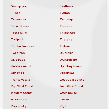
Swamp pop
Synthwave
T-pop
Twarab
Taqwacore
Techstep
Tecno-brega
Teen pop
Texas blues
Thrashcore
Trallpunk
Tropipop
Tumba francesa
Turbine
Twee Pop
UK funky
UK garage
UK hardcore
Unblack metal
Uplifting trance
Uptempo
Vaporwave
Trance vocale
West Coast blues
Rap West Coast
Jazz West Coast
Western Swing
Witch house
Wizard rock
Wonky
Pop wonky
Yéyé