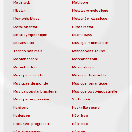
orchestre, DJ, etc... de chercher un/des
Math rock
Mathcore
musicen(s) ou un groupe, un orchestre,
Mbalax
Metalcore mélodique
un DJ, etc...
Memphis blues
Metal néo-classique
Metal oriental
Pirate Metal
Metal symphonique
Miami bass
Midwest rap
Musique minimaliste
Techno minimale
Minneapolis sound
Moombahcore
Moombahsoul
Moombahton
Mozambique
Musique concrète
Musique de variétés
Musiques du monde
Musique romantique
Música popular brasileira
Musique post-industrielle
Musique progressive
Surf music
Nardcore
Nashville sound
Nederpop
Néo-bop
Rock néo-progressif
Néo-trad
Néo-classicisme
Néofolk