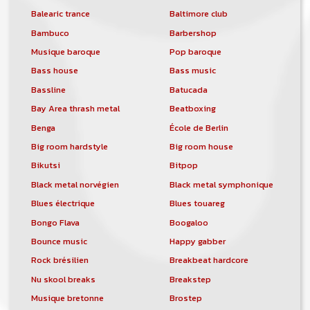
Balearic trance
Baltimore club
Bambuco
Barbershop
Musique baroque
Pop baroque
Bass house
Bass music
Bassline
Batucada
Bay Area thrash metal
Beatboxing
Benga
École de Berlin
Big room hardstyle
Big room house
Bikutsi
Bitpop
Black metal norvégien
Black metal symphonique
Blues électrique
Blues touareg
Bongo Flava
Boogaloo
Bounce music
Happy gabber
Rock brésilien
Breakbeat hardcore
Nu skool breaks
Breakstep
Musique bretonne
Brostep