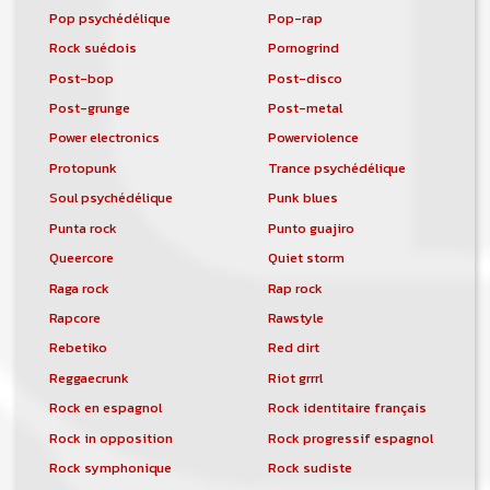
Pop psychédélique
Pop-rap
Rock suédois
Pornogrind
Post-bop
Post-disco
Post-grunge
Post-metal
Power electronics
Powerviolence
Protopunk
Trance psychédélique
Soul psychédélique
Punk blues
Punta rock
Punto guajiro
Queercore
Quiet storm
Raga rock
Rap rock
Rapcore
Rawstyle
Rebetiko
Red dirt
Reggaecrunk
Riot grrrl
Rock en espagnol
Rock identitaire français
Rock in opposition
Rock progressif espagnol
Rock symphonique
Rock sudiste