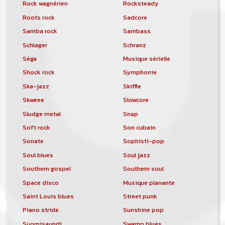
Rock wagnérien
Rocksteady
Roots rock
Sadcore
Samba rock
Sambass
Schlager
Schranz
Séga
Musique sérielle
Shock rock
Symphonie
Ska-jazz
Skiffle
Skweee
Slowcore
Sludge metal
Snap
Soft rock
Son cubain
Sonate
Sophisti-pop
Soul blues
Soul jazz
Southern gospel
Southern soul
Space disco
Musique planante
Saint Louis blues
Street punk
Piano stride
Sunshine pop
Suomisaundi
Swamp blues