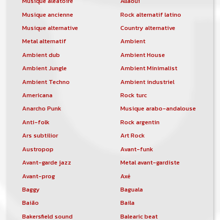
Musique aléatoire
Allaoui
Musique ancienne
Rock alternatif latino
Musique alternative
Country alternative
Metal alternatif
Ambient
Ambient dub
Ambient House
Ambient Jungle
Ambient Minimalist
Ambient Techno
Ambient industriel
Americana
Rock turc
Anarcho Punk
Musique arabo-andalouse
Anti-folk
Rock argentin
Ars subtilior
Art Rock
Austropop
Avant-funk
Avant-garde jazz
Metal avant-gardiste
Avant-prog
Axé
Baggy
Baguala
Baião
Baila
Bakersfield sound
Balearic beat