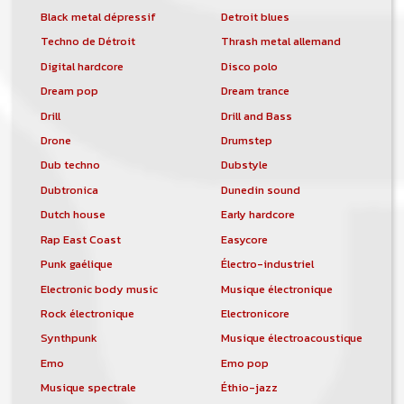
Black metal dépressif
Detroit blues
Techno de Détroit
Thrash metal allemand
Digital hardcore
Disco polo
Dream pop
Dream trance
Drill
Drill and Bass
Drone
Drumstep
Dub techno
Dubstyle
Dubtronica
Dunedin sound
Dutch house
Early hardcore
Rap East Coast
Easycore
Punk gaélique
Électro-industriel
Electronic body music
Musique électronique
Rock électronique
Electronicore
Synthpunk
Musique électroacoustique
Emo
Emo pop
Musique spectrale
Éthio-jazz