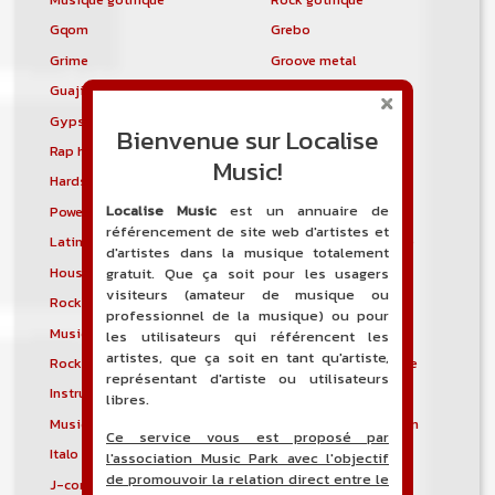
Gqom
Grebo
Grime
Groove metal
Guajira
Guaracha
Gypsy punk
Hardbag
Bienvenue sur Localise
Rap hardcore
Industrial hardcore
Music!
Hardstep
Hardstyle
Localise Music
est un annuaire de
Power noise
Heavenly voices
référencement de site web d'artistes et
Latin metal
Musique hindoustanie
d'artistes dans la musique totalement
House progressive
Tropical house
gratuit. Que ça soit pour les usagers
visiteurs (amateur de musique ou
Rock indépendant
Indietronica
professionnel de la musique) ou pour
Musique industrielle
Metal industriel
les utilisateurs qui référencent les
artistes, que ça soit en tant qu'artiste,
Rock industriel
Musique instrumentale
représentant d'artiste ou utilisateurs
Instrumental
Rock instrumental
libres.
Musique irlandaise
Rock progressif italien
Ce service vous est proposé par
Italo Disco
Italo house
l'association Music Park avec l'objectif
de promouvoir la relation direct entre le
J-core
J-pop