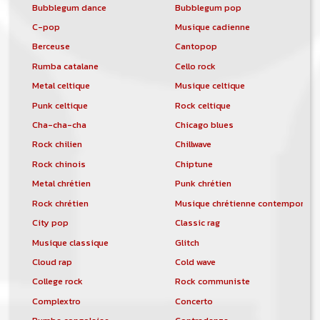
Bubblegum dance
Bubblegum pop
C-pop
Musique cadienne
Berceuse
Cantopop
Rumba catalane
Cello rock
Metal celtique
Musique celtique
Punk celtique
Rock celtique
Cha-cha-cha
Chicago blues
Rock chilien
Chillwave
Rock chinois
Chiptune
Metal chrétien
Punk chrétien
Rock chrétien
Musique chrétienne contemporain
City pop
Classic rag
Musique classique
Glitch
Cloud rap
Cold wave
College rock
Rock communiste
Complextro
Concerto