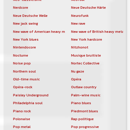
Nerdcore
Neue Deutsche Härte
Neue Deutsche Welle
Neurofunk
New jack swing
New rave
New wave of American heavy metal
New wave of British heavy metal
New York blues
New York hardcore
Nintendocore
Nitzhonot
Nocturne
Musique bruitiste
Noise pop
Nortec Collective
Northern soul
Nu gaze
Old-time music
Opéra
Opéra-rock
Outlaw country
Paisley Underground
Palm-wine music
Philadelphia soul
Piano blues
Piano rock
Piedmont blues
Polonaise
Rap politique
Pop metal
Pop progressive