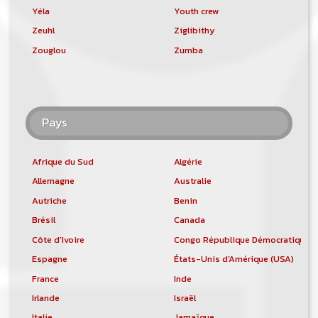
Yéla
Youth crew
Zeuhl
Ziglibithy
Zouglou
Zumba
Pays
Afrique du Sud
Algérie
Allemagne
Australie
Autriche
Benin
Brésil
Canada
Côte d'Ivoire
Congo République Démocratique
Espagne
États-Unis d'Amérique (USA)
France
Inde
Irlande
Israël
Italie
Jamaïque