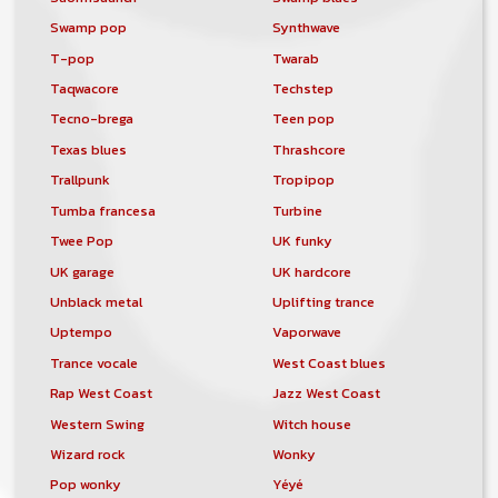
Swamp pop
Synthwave
T-pop
Twarab
Taqwacore
Techstep
Tecno-brega
Teen pop
Texas blues
Thrashcore
Trallpunk
Tropipop
Tumba francesa
Turbine
Twee Pop
UK funky
UK garage
UK hardcore
Unblack metal
Uplifting trance
Uptempo
Vaporwave
Trance vocale
West Coast blues
Rap West Coast
Jazz West Coast
Western Swing
Witch house
Wizard rock
Wonky
Pop wonky
Yéyé