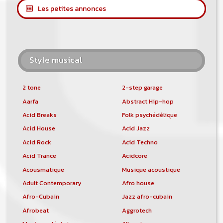
Les petites annonces
Style musical
2 tone
2-step garage
Aarfa
Abstract Hip-hop
Acid Breaks
Folk psychédélique
Acid House
Acid Jazz
Acid Rock
Acid Techno
Acid Trance
Acidcore
Acousmatique
Musique acoustique
Adult Contemporary
Afro house
Afro-Cubain
Jazz afro-cubain
Afrobeat
Aggrotech