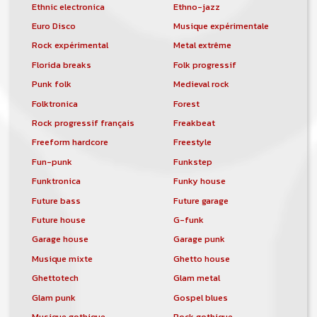
Ethnic electronica
Ethno-jazz
Euro Disco
Musique expérimentale
Rock expérimental
Metal extrême
Florida breaks
Folk progressif
Punk folk
Medieval rock
Folktronica
Forest
Rock progressif français
Freakbeat
Freeform hardcore
Freestyle
Fun-punk
Funkstep
Funktronica
Funky house
Future bass
Future garage
Future house
G-funk
Garage house
Garage punk
Musique mixte
Ghetto house
Ghettotech
Glam metal
Glam punk
Gospel blues
Musique gothique
Rock gothique