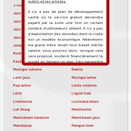
public et les artistes.
J-rock
Jangle pop
Il n'y a pas de plan de développement
Jazz blues
Jazz modal
caché où le service gratuit deviendra
Jazz Nouvelle-Orléans
Jazz punk
payant par la suite une fois un certain
nombre d'utilisateurs atteint. Il n'y a pas
Jazz vocal
Jazz-funk
d'exploitation des données dont la visée
Jazzstep
Jersey club
est un modèle économique. Néanmoins
ma grand mère disait tout travail mérite
Jump blues
Jump-up
salaire, vous pourrez donc, lorsque cela
Rock canadien
Kansas City blues
sera proposé, soutenir financièrement le
Kasékò
Kizomba
projet en faisant un don. Ceci permettra
de financer l'hébergement, le nom de
Musique cubaine
Kwaito
domaine, les heures de maintenance et
Latin jazz
Musique latine
de développement du site, et peut-être
une campagne de communication. Il va
Pop latino
Lento violento
de soit que l'ensemble de la
Léròl
Liquid funk
comptabilité sera totalement publique
visible directement sur le site.
Livetronica
Louisiana blues
Luk thung
Madchester
Un nouveau service de petites annonces
pour musicien vous est proposé sur le
Mainstream hardcore
Mainstream jazz
site. Ce service permet, lorsque vous
Mandopop
Mangue beat
êtes musiciens ou un groupe, un