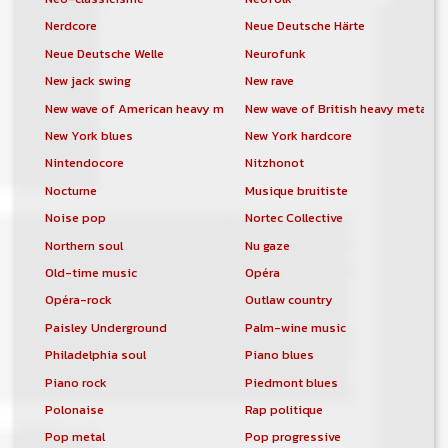
Nerdcore
Neue Deutsche Härte
Neue Deutsche Welle
Neurofunk
New jack swing
New rave
New wave of American heavy metal
New wave of British heavy metal
New York blues
New York hardcore
Nintendocore
Nitzhonot
Nocturne
Musique bruitiste
Noise pop
Nortec Collective
Northern soul
Nu gaze
Old-time music
Opéra
Opéra-rock
Outlaw country
Paisley Underground
Palm-wine music
Philadelphia soul
Piano blues
Piano rock
Piedmont blues
Polonaise
Rap politique
Pop metal
Pop progressive