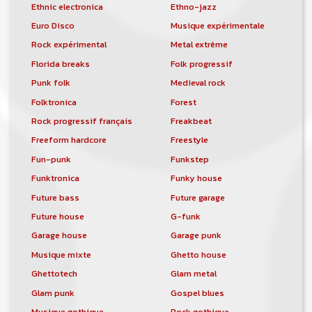
Ethnic electronica
Ethno-jazz
Euro Disco
Musique expérimentale
Rock expérimental
Metal extrême
Florida breaks
Folk progressif
Punk folk
Medieval rock
Folktronica
Forest
Rock progressif français
Freakbeat
Freeform hardcore
Freestyle
Fun-punk
Funkstep
Funktronica
Funky house
Future bass
Future garage
Future house
G-funk
Garage house
Garage punk
Musique mixte
Ghetto house
Ghettotech
Glam metal
Glam punk
Gospel blues
Musique gothique
Rock gothique