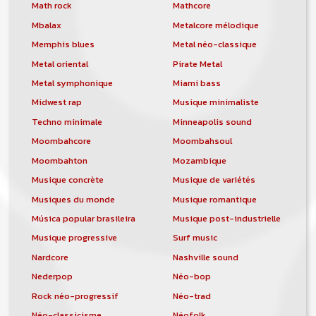
orchestre, DJ, etc... de chercher un/des
Math rock
Mathcore
musicen(s) ou un groupe, un orchestre,
Mbalax
Metalcore mélodique
un DJ, etc...
Memphis blues
Metal néo-classique
Metal oriental
Pirate Metal
Metal symphonique
Miami bass
Midwest rap
Musique minimaliste
Techno minimale
Minneapolis sound
Moombahcore
Moombahsoul
Moombahton
Mozambique
Musique concrète
Musique de variétés
Musiques du monde
Musique romantique
Música popular brasileira
Musique post-industrielle
Musique progressive
Surf music
Nardcore
Nashville sound
Nederpop
Néo-bop
Rock néo-progressif
Néo-trad
Néo-classicisme
Néofolk