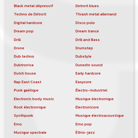
Black metal dépressif
Detroit blues
Techno de Détroit
Thrash metal allemand
Digital hardcore
Disco polo
Dream pop
Dream trance
Drill
Drill and Bass
Drone
Drumstep
Dub techno
Dubstyle
Dubtronica
Dunedin sound
Dutch house
Early hardcore
Rap East Coast
Easycore
Punk gaélique
Électro-industriel
Electronic body music
Musique électronique
Rock électronique
Electronicore
Synthpunk
Musique électroacoustique
Emo
Emo pop
Musique spectrale
Éthio-jazz