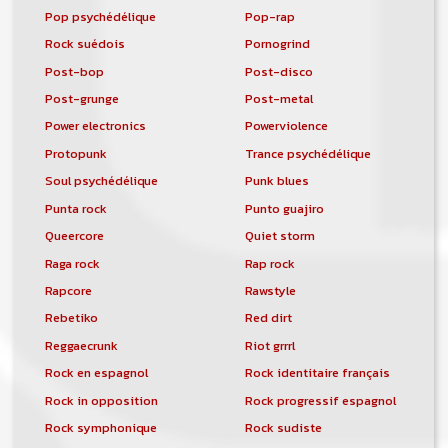
Pop psychédélique
Pop-rap
Rock suédois
Pornogrind
Post-bop
Post-disco
Post-grunge
Post-metal
Power electronics
Powerviolence
Protopunk
Trance psychédélique
Soul psychédélique
Punk blues
Punta rock
Punto guajiro
Queercore
Quiet storm
Raga rock
Rap rock
Rapcore
Rawstyle
Rebetiko
Red dirt
Reggaecrunk
Riot grrrl
Rock en espagnol
Rock identitaire français
Rock in opposition
Rock progressif espagnol
Rock symphonique
Rock sudiste