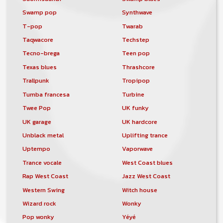
Swamp pop
Synthwave
T-pop
Twarab
Taqwacore
Techstep
Tecno-brega
Teen pop
Texas blues
Thrashcore
Trallpunk
Tropipop
Tumba francesa
Turbine
Twee Pop
UK funky
UK garage
UK hardcore
Unblack metal
Uplifting trance
Uptempo
Vaporwave
Trance vocale
West Coast blues
Rap West Coast
Jazz West Coast
Western Swing
Witch house
Wizard rock
Wonky
Pop wonky
Yéyé