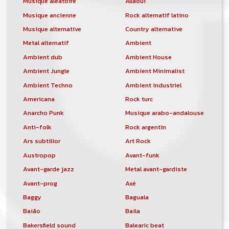
Musique aléatoire
Allaoui
Musique ancienne
Rock alternatif latino
Musique alternative
Country alternative
Metal alternatif
Ambient
Ambient dub
Ambient House
Ambient Jungle
Ambient Minimalist
Ambient Techno
Ambient industriel
Americana
Rock turc
Anarcho Punk
Musique arabo-andalouse
Anti-folk
Rock argentin
Ars subtilior
Art Rock
Austropop
Avant-funk
Avant-garde jazz
Metal avant-gardiste
Avant-prog
Axé
Baggy
Baguala
Baião
Baila
Bakersfield sound
Balearic beat