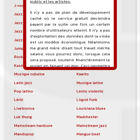
public et les artistes.
J-rock
Jangle pop
Il n'y a pas de plan de développement
Jazz blues
Jazz modal
caché où le service gratuit deviendra
Jazz Nouvelle-Orléans
Jazz punk
payant par la suite une fois un certain
nombre d'utilisateurs atteint. Il n'y a pas
Jazz vocal
Jazz-funk
d'exploitation des données dont la visée
Jazzstep
Jersey club
est un modèle économique. Néanmoins
ma grand mère disait tout travail mérite
Jump blues
Jump-up
salaire, vous pourrez donc, lorsque cela
Rock canadien
Kansas City blues
sera proposé, soutenir financièrement le
Kasékò
Kizomba
projet en faisant un don. Ceci permettra
de financer l'hébergement, le nom de
Musique cubaine
Kwaito
domaine, les heures de maintenance et
Latin jazz
Musique latine
de développement du site, et peut-être
une campagne de communication. Il va
Pop latino
Lento violento
de soit que l'ensemble de la
Léròl
Liquid funk
comptabilité sera totalement publique
visible directement sur le site.
Livetronica
Louisiana blues
Luk thung
Madchester
Un nouveau service de petites annonces
pour musicien vous est proposé sur le
Mainstream hardcore
Mainstream jazz
site. Ce service permet, lorsque vous
Mandopop
Mangue beat
êtes musiciens ou un groupe, un