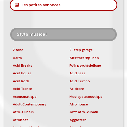
Les petites annonces
Style musical
2 tone
2-step garage
Aarfa
Abstract Hip-hop
Acid Breaks
Folk psychédélique
Acid House
Acid Jazz
Acid Rock
Acid Techno
Acid Trance
Acidcore
Acousmatique
Musique acoustique
Adult Contemporary
Afro house
Afro-Cubain
Jazz afro-cubain
Afrobeat
Aggrotech