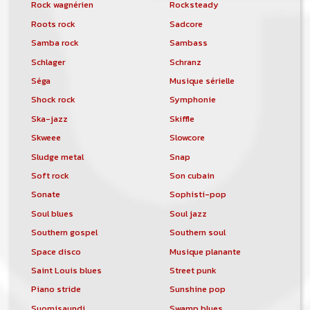
Rock wagnérien
Rocksteady
Roots rock
Sadcore
Samba rock
Sambass
Schlager
Schranz
Séga
Musique sérielle
Shock rock
Symphonie
Ska-jazz
Skiffle
Skweee
Slowcore
Sludge metal
Snap
Soft rock
Son cubain
Sonate
Sophisti-pop
Soul blues
Soul jazz
Southern gospel
Southern soul
Space disco
Musique planante
Saint Louis blues
Street punk
Piano stride
Sunshine pop
Suomisaundi
Swamp blues