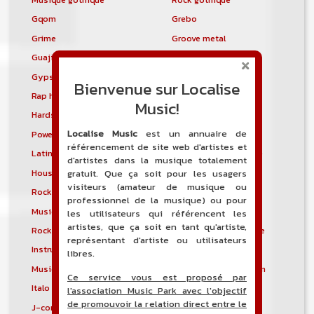
Gqom
Grebo
Grime
Groove metal
Guajira
Guaracha
Gypsy punk
Hardbag
Bienvenue sur Localise
Rap hardcore
Industrial hardcore
Music!
Hardstep
Hardstyle
Localise Music
est un annuaire de
Power noise
Heavenly voices
référencement de site web d'artistes et
Latin metal
Musique hindoustanie
d'artistes dans la musique totalement
House progressive
Tropical house
gratuit. Que ça soit pour les usagers
visiteurs (amateur de musique ou
Rock indépendant
Indietronica
professionnel de la musique) ou pour
Musique industrielle
Metal industriel
les utilisateurs qui référencent les
artistes, que ça soit en tant qu'artiste,
Rock industriel
Musique instrumentale
représentant d'artiste ou utilisateurs
Instrumental
Rock instrumental
libres.
Musique irlandaise
Rock progressif italien
Ce service vous est proposé par
Italo Disco
Italo house
l'association Music Park avec l'objectif
de promouvoir la relation direct entre le
J-core
J-pop