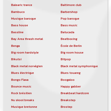
Balearic trance
Baltimore club
Bambuco
Barbershop
Musique baroque
Pop baroque
Bass house
Bass music
Bassline
Batucada
Bay Area thrash metal
Beatboxing
Benga
École de Berlin
Big room hardstyle
Big room house
Bikutsi
Bitpop
Black metal norvégien
Black metal symphonique
Blues électrique
Blues touareg
Bongo Flava
Boogaloo
Bounce music
Happy gabber
Rock brésilien
Breakbeat hardcore
Nu skool breaks
Breakstep
Musique bretonne
Brostep