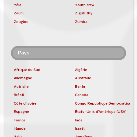
Yéla
Youth crew
Zeuhl
Ziglibithy
Zouglou
Zumba
Pays
Afrique du Sud
Algérie
Allemagne
Australie
Autriche
Benin
Brésil
Canada
Côte d'Ivoire
Congo République Démocratique
Espagne
États-Unis d'Amérique (USA)
France
Inde
Irlande
Israël
Italie
Jamaïque