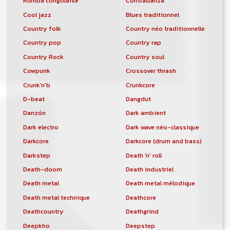
Rumba congolaise
Contradanza
Cool jazz
Blues traditionnel
Country folk
Country néo traditionnelle
Country pop
Country rap
Country Rock
Country soul
Cowpunk
Crossover thrash
Crunk'n'b
Crunkcore
D-beat
Dangdut
Danzón
Dark ambient
Dark electro
Dark wave néo-classique
Darkcore
Darkcore (drum and bass)
Darkstep
Death 'n' roll
Death-doom
Death industriel
Death metal
Death metal mélodique
Death metal technique
Deathcore
Deathcountry
Deathgrind
Deepkho
Deepstep