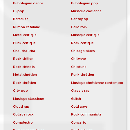
Bubblegum dance
Bubblegum pop
C-pop
Musique cadienne
Berceuse
Cantopop
Rumba catalane
Cello rock
Metal celtique
Musique celtique
Punk celtique
Rock celtique
Cha-cha-cha
Chicago blues
Rock chilien
Chillwave
Rock chinois
Chiptune
Metal chrétien
Punk chrétien
Rock chrétien
Musique chrétienne contemporain
City pop
Classic rag
Musique classique
Glitch
Cloud rap
Cold wave
College rock
Rock communiste
Complextro
Concerto