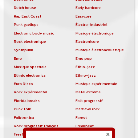
Dutch house
Early hardcore
Rap East Coast
Easycore
Punk gaélique
Électro-industriel
Electronic body music
Musique électronique
Rock électronique
Electronicore
Synthpunk
Musique électroacoustique
Emo
Emo pop
Musique spectrale
Éthio-jazz
Ethnic electronica
Ethno-jazz
Euro Disco
Musique expérimentale
Rock expérimental
Metal extrême
Florida breaks
Folk progressif
Punk folk
Medieval rock
Folktronica
Forest
Rock progressif français
Freakbeat
Freeform hardcore
Freestyle