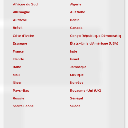
Afrique du Sud
Algérie
Allemagne
Australie
Autriche
Benin
Brésil
Canada
Côte d'Ivoire
Congo République Démocratique
Espagne
États-Unis d'Amérique (USA)
France
Inde
Irlande
Israël
Italie
Jamaïque
Mali
Mexique
Niger
Norvège
Pays-Bas
Royaume-Uni (UK)
Russie
Sénégal
Sierra Leone
Suède