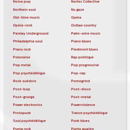
Noise pop
Nortec Collective
Northern soul
Nu gaze
Old-time music
Opéra
Opéra-rock
Outlaw country
Paisley Underground
Palm-wine music
Philadelphia soul
Piano blues
Piano rock
Piedmont blues
Polonaise
Rap politique
Pop metal
Pop progressive
Pop psychédélique
Pop-rap
Rock suédois
Pornogrind
Post-bop
Post-disco
Post-grunge
Post-metal
Power electronics
Powerviolence
Protopunk
Trance psychédélique
Soul psychédélique
Punk blues
Punta rock
Punto guajiro