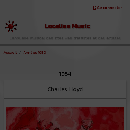
Aller au contenu principal
Menu du compte de l'utilisateur
Se connecter
Localise Music
L'annuaire musical des sites web d'artistes et des artistes
Accueil
Années 1950
1954
Charles Lloyd