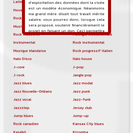
Latin metal
Musique hindoustanie
d'exploitation des données dont la visée
est un modèle économique. Néanmoins
House progressive
Tropical house
ma grand mère disait tout travail mérite
Rock indépendant
Indietronica
salaire, vous pourrez donc, lorsque cela
sera proposé, soutenir financièrement le
Musique industrielle
Metal industriel
projet en faisant un don. Ceci permettra
Rock industriel
Musique instrumentale
de financer l'hébergement, le nom de
domaine, les heures de maintenance et
Instrumental
Rock instrumental
de développement du site, et peut-être
Musique irlandaise
Rock progressif italien
une campagne de communication. Il va
Italo Disco
Italo house
de soit que l'ensemble de la
comptabilité sera totalement publique
J-core
J-pop
visible directement sur le site.
J-rock
Jangle pop
Un nouveau service de petites annonces
Jazz blues
Jazz modal
pour musicien vous est proposé sur le
Jazz Nouvelle-Orléans
Jazz punk
site. Ce service permet, lorsque vous
êtes musiciens ou un groupe, un
Jazz vocal
Jazz-funk
orchestre, DJ, etc... de chercher un/des
Jazzstep
Jersey club
musicen(s) ou un groupe, un orchestre,
un DJ, etc...
Jump blues
Jump-up
Rock canadien
Kansas City blues
Kasékò
Kizomba