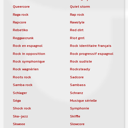
Queercore
Quiet storm
Raga rock
Rap rock
Rapcore
Rawstyle
Rebetiko
Red dirt
Reggaecrunk
Riot grrrl
Rock en espagnol
Rock identitaire français
Rock in opposition
Rock progressif espagnol
Rock symphonique
Rock sudiste
Rock wagnérien
Rocksteady
Roots rock
Sadcore
Samba rock
Sambass
Schlager
Schranz
Séga
Musique sérielle
Shock rock
Symphonie
Ska-jazz
Skiffle
Skweee
Slowcore