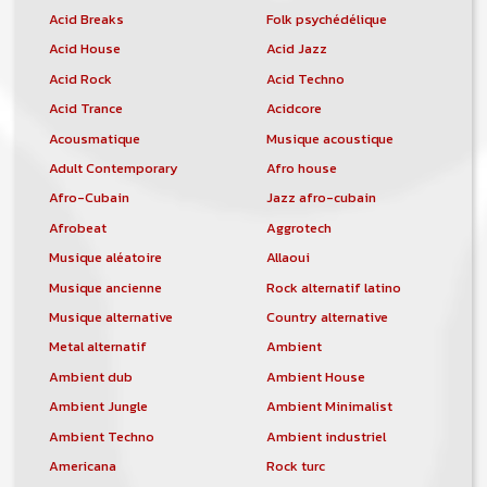
Acid Breaks
Folk psychédélique
Acid House
Acid Jazz
Acid Rock
Acid Techno
Acid Trance
Acidcore
Acousmatique
Musique acoustique
Adult Contemporary
Afro house
Afro-Cubain
Jazz afro-cubain
Afrobeat
Aggrotech
Musique aléatoire
Allaoui
Musique ancienne
Rock alternatif latino
Musique alternative
Country alternative
Metal alternatif
Ambient
Ambient dub
Ambient House
Ambient Jungle
Ambient Minimalist
Ambient Techno
Ambient industriel
Americana
Rock turc