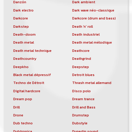
Danzón
Dark ambient
Dark electro
Dark wave néo-classique
Darkcore
Darkcore (drum and bass)
Darkstep
Death 'n' roll
Death-doom
Death industriel
Death metal
Death metal mélodique
Death metal technique
Deathcore
Deathcountry
Deathgrind
Deepkho
Deepstep
Black metal dépressif
Detroit blues
Techno de Détroit
Thrash metal allemand
Digital hardcore
Disco polo
Dream pop
Dream trance
Drill
Drill and Bass
Drone
Drumstep
Dub techno
Dubstyle
Dubtronica
Dunedin sound