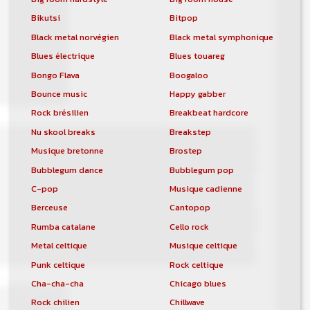
Bikutsi
Bitpop
Black metal norvégien
Black metal symphonique
Blues électrique
Blues touareg
Bongo Flava
Boogaloo
Bounce music
Happy gabber
Rock brésilien
Breakbeat hardcore
Nu skool breaks
Breakstep
Musique bretonne
Brostep
Bubblegum dance
Bubblegum pop
C-pop
Musique cadienne
Berceuse
Cantopop
Rumba catalane
Cello rock
Metal celtique
Musique celtique
Punk celtique
Rock celtique
Cha-cha-cha
Chicago blues
Rock chilien
Chillwave