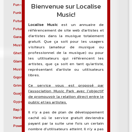
Bienvenue sur Localise
Fun-punk
Funkstep
Music!
Funktronica
Funky house
Future bass
Future garage
Localise Music
est un annuaire de
Future house
G-funk
référencement de site web d'artistes et
d'artistes dans la musique totalement
Garage house
Garage punk
gratuit. Que ça soit pour les usagers
Musique mixte
Ghetto house
visiteurs (amateur de musique ou
professionnel de la musique) ou pour
Ghettotech
Glam metal
les utilisateurs qui référencent les
Glam punk
Gospel blues
artistes, que ça soit en tant qu'artiste,
Musique gothique
Rock gothique
représentant d'artiste ou utilisateurs
libres.
Gqom
Grebo
Ce service vous est proposé par
Grime
Groove metal
l'association Music Park avec l'objectif
Guajira
Guaracha
de promouvoir la relation direct entre le
Gypsy punk
Hardbag
public et les artistes.
Rap hardcore
Industrial hardcore
Il n'y a pas de plan de développement
Hardstep
Hardstyle
caché où le service gratuit deviendra
payant par la suite une fois un certain
Power noise
Heavenly voices
nombre d'utilisateurs atteint. Il n'y a pas