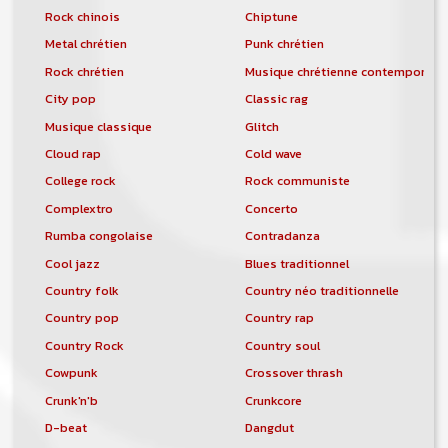
Rock chinois
Chiptune
Metal chrétien
Punk chrétien
Rock chrétien
Musique chrétienne contemporain
City pop
Classic rag
Musique classique
Glitch
Cloud rap
Cold wave
College rock
Rock communiste
Complextro
Concerto
Rumba congolaise
Contradanza
Cool jazz
Blues traditionnel
Country folk
Country néo traditionnelle
Country pop
Country rap
Country Rock
Country soul
Cowpunk
Crossover thrash
Crunk'n'b
Crunkcore
D-beat
Dangdut