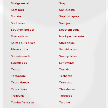
Sludge metal
Snap
Soft rock
Son cubain
Sonate
Sophisti-pop
Soul blues
Soul jazz
Southern gospel
Southern soul
Space disco
Musique planante
Saint Louis blues
Street punk
Piano stride
Sunshine pop
Suomisaundi
Swamp blues
Swamp pop
Synthwave
T-pop
Twarab
Taqwacore
Techstep
Tecno-brega
Teen pop
Texas blues
Thrashcore
Trallpunk
Tropipop
Tumba francesa
Turbine