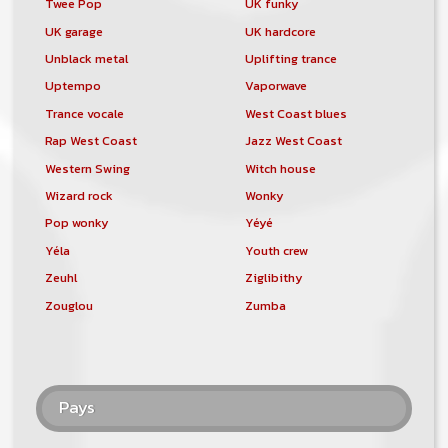
Twee Pop
UK funky
UK garage
UK hardcore
Unblack metal
Uplifting trance
Uptempo
Vaporwave
Trance vocale
West Coast blues
Rap West Coast
Jazz West Coast
Western Swing
Witch house
Wizard rock
Wonky
Pop wonky
Yéyé
Yéla
Youth crew
Zeuhl
Ziglibithy
Zouglou
Zumba
Pays