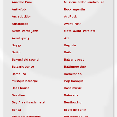
Anarcho Punk
Musique arabo-andalouse
Anti-folk
Rock argentin
Ars subtilior
Art Rock
Austropop
Avant-funk
Avant-garde jazz
Metal avant-gardiste
Avant-prog
Axé
Baggy
Baguala
Baião
Baila
Bakersfield sound
Balearic beat
Balearic trance
Baltimore club
Bambuco
Barbershop
Musique baroque
Pop baroque
Bass house
Bass music
Bassline
Batucada
Bay Area thrash metal
Beatboxing
Benga
École de Berlin
Big room hardstyle
Big room house