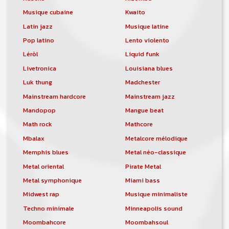
Musique cubaine
Kwaito
Latin jazz
Musique latine
Pop latino
Lento violento
Léròl
Liquid funk
Livetronica
Louisiana blues
Luk thung
Madchester
Mainstream hardcore
Mainstream jazz
Mandopop
Mangue beat
Math rock
Mathcore
Mbalax
Metalcore mélodique
Memphis blues
Metal néo-classique
Metal oriental
Pirate Metal
Metal symphonique
Miami bass
Midwest rap
Musique minimaliste
Techno minimale
Minneapolis sound
Moombahcore
Moombahsoul