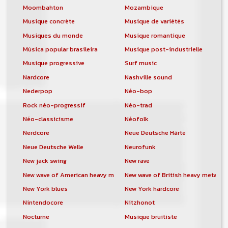
Moombahton
Mozambique
Musique concrète
Musique de variétés
Musiques du monde
Musique romantique
Música popular brasileira
Musique post-industrielle
Musique progressive
Surf music
Nardcore
Nashville sound
Nederpop
Néo-bop
Rock néo-progressif
Néo-trad
Néo-classicisme
Néofolk
Nerdcore
Neue Deutsche Härte
Neue Deutsche Welle
Neurofunk
New jack swing
New rave
New wave of American heavy metal
New wave of British heavy metal
New York blues
New York hardcore
Nintendocore
Nitzhonot
Nocturne
Musique bruitiste