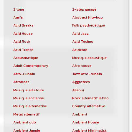
2 tone
2-step garage
Aarfa
Abstract Hip-hop
Acid Breaks
Folk psychédélique
Acid House
Acid Jazz
Acid Rock
Acid Techno
Acid Trance
Acidcore
Acousmatique
Musique acoustique
Adult Contemporary
Afro house
Afro-Cubain
Jazz afro-cubain
Afrobeat
Aggrotech
Musique aléatoire
Allaoui
Musique ancienne
Rock alternatif latino
Musique alternative
Country alternative
Metal alternatif
Ambient
Ambient dub
Ambient House
Ambient Jungle
Ambient Minimalist