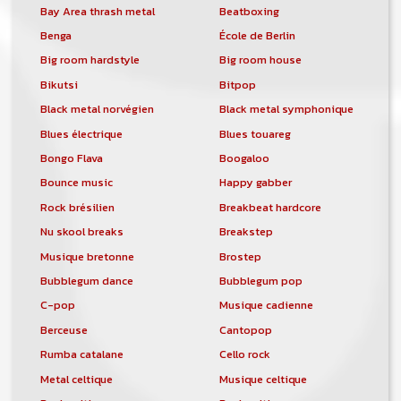
Bay Area thrash metal
Beatboxing
Benga
École de Berlin
Big room hardstyle
Big room house
Bikutsi
Bitpop
Black metal norvégien
Black metal symphonique
Blues électrique
Blues touareg
Bongo Flava
Boogaloo
Bounce music
Happy gabber
Rock brésilien
Breakbeat hardcore
Nu skool breaks
Breakstep
Musique bretonne
Brostep
Bubblegum dance
Bubblegum pop
C-pop
Musique cadienne
Berceuse
Cantopop
Rumba catalane
Cello rock
Metal celtique
Musique celtique