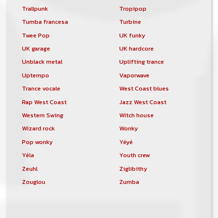
Trallpunk
Tropipop
Tumba francesa
Turbine
Twee Pop
UK funky
UK garage
UK hardcore
Unblack metal
Uplifting trance
Uptempo
Vaporwave
Trance vocale
West Coast blues
Rap West Coast
Jazz West Coast
Western Swing
Witch house
Wizard rock
Wonky
Pop wonky
Yéyé
Yéla
Youth crew
Zeuhl
Ziglibithy
Zouglou
Zumba