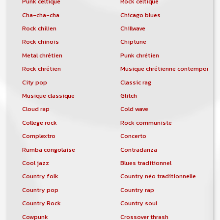
Punk celtique
Rock celtique
Cha-cha-cha
Chicago blues
Rock chilien
Chillwave
Rock chinois
Chiptune
Metal chrétien
Punk chrétien
Rock chrétien
Musique chrétienne contemporain
City pop
Classic rag
Musique classique
Glitch
Cloud rap
Cold wave
College rock
Rock communiste
Complextro
Concerto
Rumba congolaise
Contradanza
Cool jazz
Blues traditionnel
Country folk
Country néo traditionnelle
Country pop
Country rap
Country Rock
Country soul
Cowpunk
Crossover thrash