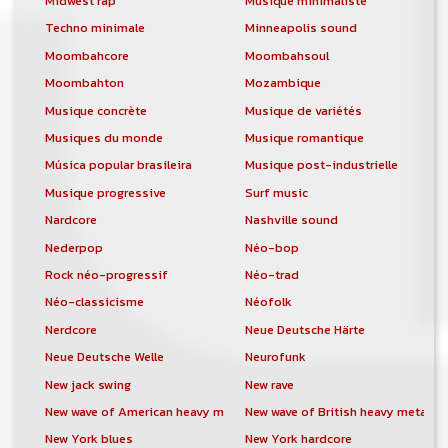
Midwest rap
Musique minimaliste
Techno minimale
Minneapolis sound
Moombahcore
Moombahsoul
Moombahton
Mozambique
Musique concrète
Musique de variétés
Musiques du monde
Musique romantique
Música popular brasileira
Musique post-industrielle
Musique progressive
Surf music
Nardcore
Nashville sound
Nederpop
Néo-bop
Rock néo-progressif
Néo-trad
Néo-classicisme
Néofolk
Nerdcore
Neue Deutsche Härte
Neue Deutsche Welle
Neurofunk
New jack swing
New rave
New wave of American heavy metal
New wave of British heavy metal
New York blues
New York hardcore