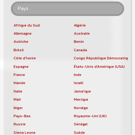
Pays
Afrique du Sud
Algérie
Allemagne
Australie
Autriche
Benin
Brésil
Canada
Côte d'Ivoire
Congo République Démocratique
Espagne
États-Unis d'Amérique (USA)
France
Inde
Irlande
Israël
Italie
Jamaïque
Mali
Mexique
Niger
Norvège
Pays-Bas
Royaume-Uni (UK)
Russie
Sénégal
Sierra Leone
Suède