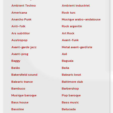
Ambient Techno
Ambient industriel
Americana
Rock turc
Anarcho Punk
Musique arabo-andalouse
Anti-folk
Rock argentin
Ars subtilior
Art Rock
Austropop
Avant-funk
Avant-garde jazz
Metal avant-gardiste
Avant-prog
Axé
Baggy
Baguala
Baião
Baila
Bakersfield sound
Balearic beat
Balearic trance
Baltimore club
Bambuco
Barbershop
Musique baroque
Pop baroque
Bass house
Bass music
Bassline
Batucada