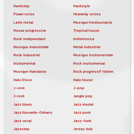
Hardstep
Hardstyle
Power noise
Heavenly voices
Latin metal
Musique hindoustanie
House progressive
Tropical house
Rock indépendant
Indietronica
Musique industrielle
Metal industriel
Rock industriel
Musique instrumentale
Instrumental
Rock instrumental
Musique irlandaise
Rock progressif italien
Italo Disco
Italo house
J-core
J-pop
J-rock
Jangle pop
Jazz blues
Jazz modal
Jazz Nouvelle-Orléans
Jazz punk
Jazz vocal
Jazz-funk
Jazzstep
Jersey club