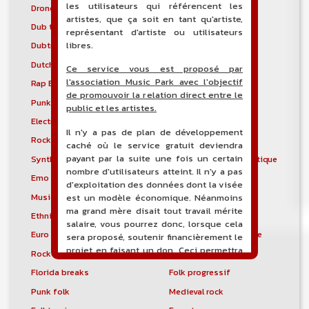
les utilisateurs qui référencent les
Drone
Drumstep
artistes, que ça soit en tant qu'artiste,
Dub techno
Dubstyle
représentant d'artiste ou utilisateurs
libres.
Dubtronica
Dunedin sound
Dutch house
Early hardcore
Ce service vous est proposé par
l'association Music Park avec l'objectif
Rap East Coast
Easycore
de promouvoir la relation direct entre le
Punk gaélique
Électro-industriel
public et les artistes.
Electronic body music
Musique électronique
Il n'y a pas de plan de développement
Rock électronique
Electronicore
caché où le service gratuit deviendra
payant par la suite une fois un certain
Synthpunk
Musique électroacoustique
nombre d'utilisateurs atteint. Il n'y a pas
Emo
Emo pop
d'exploitation des données dont la visée
Musique spectrale
Éthio-jazz
est un modèle économique. Néanmoins
ma grand mère disait tout travail mérite
Ethnic electronica
Ethno-jazz
salaire, vous pourrez donc, lorsque cela
Euro Disco
Musique expérimentale
sera proposé, soutenir financièrement le
projet en faisant un don. Ceci permettra
Rock expérimental
Metal extrême
de financer l'hébergement, le nom de
Florida breaks
Folk progressif
domaine, les heures de maintenance et
de développement du site, et peut-être
Punk folk
Medieval rock
une campagne de communication. Il va