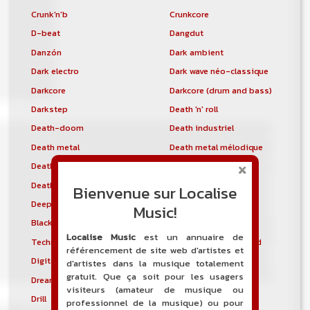
Crunk'n'b
Crunkcore
D-beat
Dangdut
Danzón
Dark ambient
Dark electro
Dark wave néo-classique
Darkcore
Darkcore (drum and bass)
Darkstep
Death 'n' roll
Death-doom
Death industriel
Death metal
Death metal mélodique
Death metal technique
Deathcore
Deathcountry
Deathgrind
Bienvenue sur Localise
Deepkho
Deepstep
Music!
Black metal dépressif
Detroit blues
Localise Music
est un annuaire de
Techno de Détroit
Thrash metal allemand
référencement de site web d'artistes et
Digital hardcore
Disco polo
d'artistes dans la musique totalement
gratuit. Que ça soit pour les usagers
Dream pop
Dream trance
visiteurs (amateur de musique ou
Drill
Drill and Bass
professionnel de la musique) ou pour