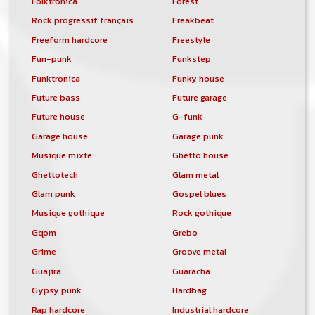
Folktronica
Forest
de soit que l'ensemble de la
comptabilité sera totalement publique
Rock progressif français
Freakbeat
visible directement sur le site.
Freeform hardcore
Freestyle
Un nouveau service de petites annonces
Fun-punk
Funkstep
pour musicien vous est proposé sur le
Funktronica
Funky house
site. Ce service permet, lorsque vous
Future bass
Future garage
êtes musiciens ou un groupe, un
orchestre, DJ, etc... de chercher un/des
Future house
G-funk
musicen(s) ou un groupe, un orchestre,
Garage house
Garage punk
un DJ, etc...
Musique mixte
Ghetto house
Ghettotech
Glam metal
Glam punk
Gospel blues
Musique gothique
Rock gothique
Gqom
Grebo
Grime
Groove metal
Guajira
Guaracha
Gypsy punk
Hardbag
Rap hardcore
Industrial hardcore