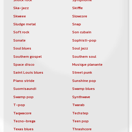
Ska-jazz
Skiffle
Skweee
Slowcore
Sludge metal
Snap
Soft rock
Son cubain
Sonate
Sophisti-pop
Soul blues
Soul jazz
Southern gospel
Southern soul
Space disco
Musique planante
Saint Louis blues
Street punk
Piano stride
Sunshine pop
Suomisaundi
Swamp blues
Swamp pop
Synthwave
T-pop
Twarab
Taqwacore
Techstep
Tecno-brega
Teen pop
Texas blues
Thrashcore