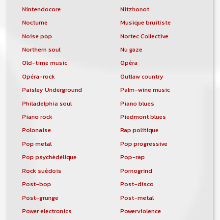
Nintendocore
Nitzhonot
Nocturne
Musique bruitiste
Noise pop
Nortec Collective
Northern soul
Nu gaze
Old-time music
Opéra
Opéra-rock
Outlaw country
Paisley Underground
Palm-wine music
Philadelphia soul
Piano blues
Piano rock
Piedmont blues
Polonaise
Rap politique
Pop metal
Pop progressive
Pop psychédélique
Pop-rap
Rock suédois
Pornogrind
Post-bop
Post-disco
Post-grunge
Post-metal
Power electronics
Powerviolence