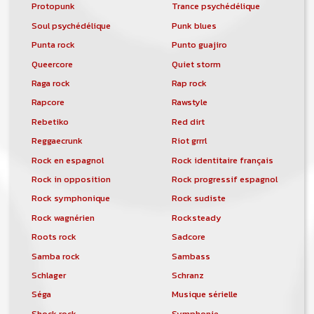
Protopunk
Trance psychédélique
Soul psychédélique
Punk blues
Punta rock
Punto guajiro
Queercore
Quiet storm
Raga rock
Rap rock
Rapcore
Rawstyle
Rebetiko
Red dirt
Reggaecrunk
Riot grrrl
Rock en espagnol
Rock identitaire français
Rock in opposition
Rock progressif espagnol
Rock symphonique
Rock sudiste
Rock wagnérien
Rocksteady
Roots rock
Sadcore
Samba rock
Sambass
Schlager
Schranz
Séga
Musique sérielle
Shock rock
Symphonie