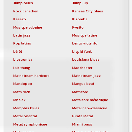
Jump blues
Jump-up
Rock canadien
Kansas City blues
Kasékò
Kizomba
Musique cubaine
Kwaito
Latin jazz
Musique latine
Pop latino
Lento violento
Léròl
Liquid funk
Livetronica
Louisiana blues
Luk thung
Madchester
Mainstream hardcore
Mainstream jazz
Mandopop
Mangue beat
Math rock
Mathcore
Mbalax
Metalcore mélodique
Memphis blues
Metal néo-classique
Metal oriental
Pirate Metal
Metal symphonique
Miami bass