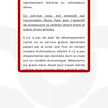
représentant d'artiste ou utilisateurs
libres.
Ce service vous est proposé par
l'association Music Park avec l'objectif
de promouvoir la relation direct entre le
public et les artistes.
Il n'y a pas de plan de développement
caché où le service gratuit deviendra
payant par la suite une fois un certain
nombre d'utilisateurs atteint. Il n'y a pas
d'exploitation des données dont la visée
est un modèle économique. Néanmoins
ma grand mère disait tout travail mérite
salaire, vous pourrez donc, lorsque cela
sera proposé, soutenir financièrement le
projet en faisant un don. Ceci permettra
de financer l'hébergement, le nom de
domaine, les heures de maintenance et
de développement du site, et peut-être
une campagne de communication. Il va
de soit que l'ensemble de la
comptabilité sera totalement publique