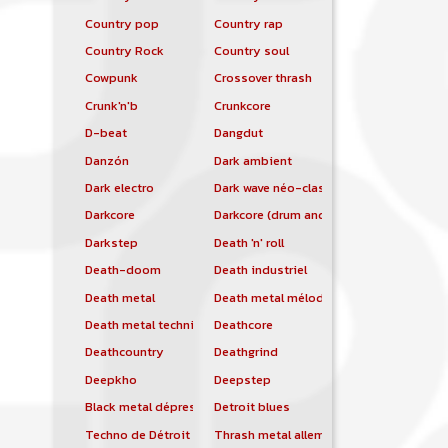
Country pop
Country rap
Country Rock
Country soul
Cowpunk
Crossover thrash
Crunk'n'b
Crunkcore
D-beat
Dangdut
Danzón
Dark ambient
Dark electro
Dark wave néo-classique
Darkcore
Darkcore (drum and bass)
Darkstep
Death 'n' roll
Death-doom
Death industriel
Death metal
Death metal mélodique
Death metal technique
Deathcore
Deathcountry
Deathgrind
Deepkho
Deepstep
Black metal dépressif
Detroit blues
Techno de Détroit
Thrash metal allemand