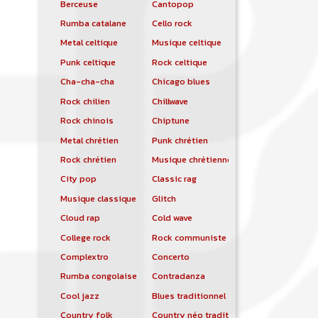
Berceuse
Cantopop
Rumba catalane
Cello rock
Metal celtique
Musique celtique
Punk celtique
Rock celtique
Cha-cha-cha
Chicago blues
Rock chilien
Chillwave
Rock chinois
Chiptune
Metal chrétien
Punk chrétien
Rock chrétien
Musique chrétienne contemporaine
City pop
Classic rag
Musique classique
Glitch
Cloud rap
Cold wave
College rock
Rock communiste
Complextro
Concerto
Rumba congolaise
Contradanza
Cool jazz
Blues traditionnel
Country folk
Country néo traditionnelle