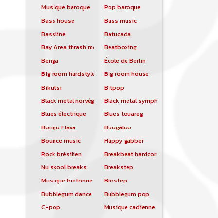
Musique baroque
Pop baroque
Bass house
Bass music
Bassline
Batucada
Bay Area thrash metal
Beatboxing
Benga
École de Berlin
Big room hardstyle
Big room house
Bikutsi
Bitpop
Black metal norvégien
Black metal symphonique
Blues électrique
Blues touareg
Bongo Flava
Boogaloo
Bounce music
Happy gabber
Rock brésilien
Breakbeat hardcore
Nu skool breaks
Breakstep
Musique bretonne
Brostep
Bubblegum dance
Bubblegum pop
C-pop
Musique cadienne