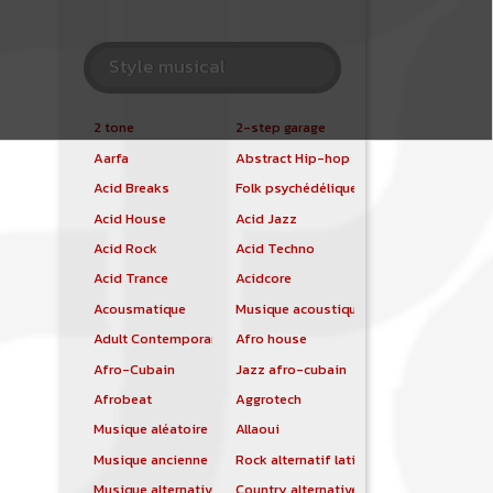
Style musical
2 tone
2-step garage
Aarfa
Abstract Hip-hop
Acid Breaks
Folk psychédélique
Acid House
Acid Jazz
Acid Rock
Acid Techno
Acid Trance
Acidcore
Acousmatique
Musique acoustique
Adult Contemporary
Afro house
Afro-Cubain
Jazz afro-cubain
Afrobeat
Aggrotech
Musique aléatoire
Allaoui
Musique ancienne
Rock alternatif latino
Musique alternative
Country alternative