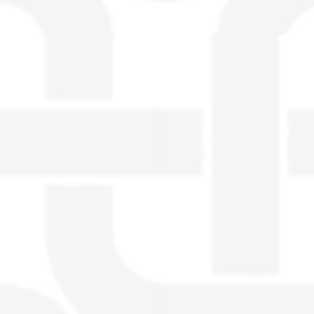
visible directement sur le site.
Un nouveau service de petites annonces
pour musicien vous est proposé sur le
site. Ce service permet, lorsque vous
êtes musiciens ou un groupe, un
orchestre, DJ, etc... de chercher un/des
musicen(s) ou un groupe, un orchestre,
un DJ, etc...