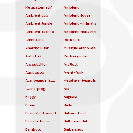
Metal alternatif
Ambient
Ambient dub
Ambient House
Ambient Jungle
Ambient Minimalist
Ambient Techno
Ambient industriel
Americana
Rock turc
Anarcho Punk
Musique arabo-andalouse
Anti-folk
Rock argentin
Ars subtilior
Art Rock
Austropop
Avant-funk
Avant-garde jazz
Metal avant-gardiste
Avant-prog
Axé
Baggy
Baguala
Baião
Baila
Bakersfield sound
Balearic beat
Balearic trance
Baltimore club
Bambuco
Barbershop