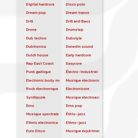
Digital hardcore
Disco polo
Dream pop
Dream trance
Drill
Drill and Bass
Drone
Drumstep
Dub techno
Dubstyle
Dubtronica
Dunedin sound
Dutch house
Early hardcore
Rap East Coast
Easycore
Punk gaélique
Électro-industriel
Electronic body music
Musique électronique
Rock électronique
Electronicore
Synthpunk
Musique électroacoustique
Emo
Emo pop
Musique spectrale
Éthio-jazz
Ethnic electronica
Ethno-jazz
Euro Disco
Musique expérimentale