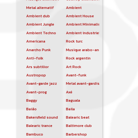
Metal alternatif
Ambient
Ambient dub
Ambient House
Ambient Jungle
Ambient Minimalist
Ambient Techno
Ambient industriel
Americana
Rock turc
Anarcho Punk
Musique arabo-andalouse
Anti-folk
Rock argentin
Ars subtilior
Art Rock
Austropop
Avant-funk
Avant-garde jazz
Metal avant-gardiste
Avant-prog
Axé
Baggy
Baguala
Baião
Baila
Bakersfield sound
Balearic beat
Balearic trance
Baltimore club
Bambuco
Barbershop