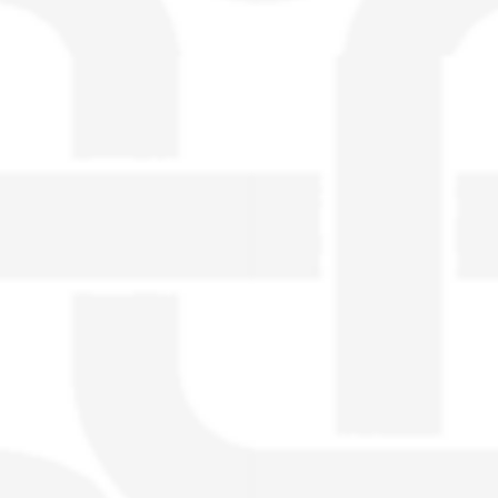
visible directement sur le site.
Un nouveau service de petites annonces
pour musicien vous est proposé sur le
site. Ce service permet, lorsque vous
êtes musiciens ou un groupe, un
orchestre, DJ, etc... de chercher un/des
musicen(s) ou un groupe, un orchestre,
un DJ, etc...