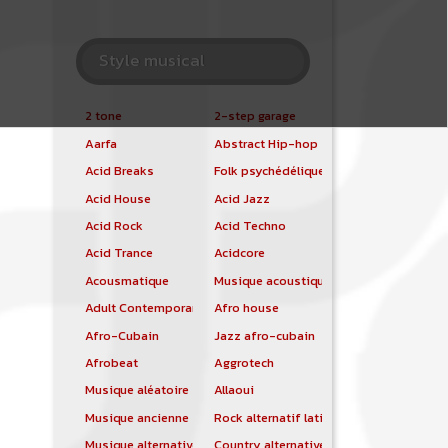
Style musical
2 tone
2-step garage
Aarfa
Abstract Hip-hop
Acid Breaks
Folk psychédélique
Acid House
Acid Jazz
Acid Rock
Acid Techno
Acid Trance
Acidcore
Acousmatique
Musique acoustique
Adult Contemporary
Afro house
Afro-Cubain
Jazz afro-cubain
Afrobeat
Aggrotech
Musique aléatoire
Allaoui
Musique ancienne
Rock alternatif latino
Musique alternative
Country alternative