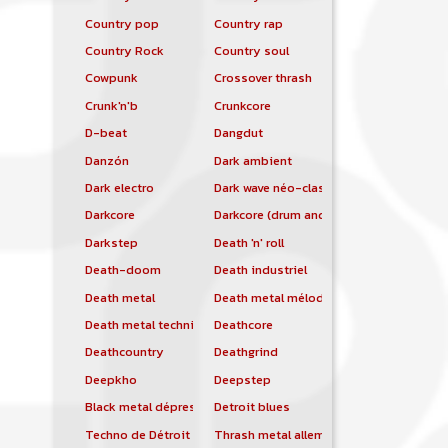
Country pop
Country rap
Country Rock
Country soul
Cowpunk
Crossover thrash
Crunk'n'b
Crunkcore
D-beat
Dangdut
Danzón
Dark ambient
Dark electro
Dark wave néo-classique
Darkcore
Darkcore (drum and bass)
Darkstep
Death 'n' roll
Death-doom
Death industriel
Death metal
Death metal mélodique
Death metal technique
Deathcore
Deathcountry
Deathgrind
Deepkho
Deepstep
Black metal dépressif
Detroit blues
Techno de Détroit
Thrash metal allemand