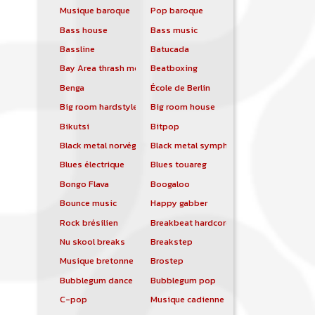
Musique baroque
Pop baroque
Bass house
Bass music
Bassline
Batucada
Bay Area thrash metal
Beatboxing
Benga
École de Berlin
Big room hardstyle
Big room house
Bikutsi
Bitpop
Black metal norvégien
Black metal symphonique
Blues électrique
Blues touareg
Bongo Flava
Boogaloo
Bounce music
Happy gabber
Rock brésilien
Breakbeat hardcore
Nu skool breaks
Breakstep
Musique bretonne
Brostep
Bubblegum dance
Bubblegum pop
C-pop
Musique cadienne