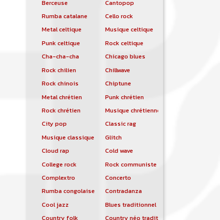
Berceuse
Cantopop
Rumba catalane
Cello rock
Metal celtique
Musique celtique
Punk celtique
Rock celtique
Cha-cha-cha
Chicago blues
Rock chilien
Chillwave
Rock chinois
Chiptune
Metal chrétien
Punk chrétien
Rock chrétien
Musique chrétienne contemporaine
City pop
Classic rag
Musique classique
Glitch
Cloud rap
Cold wave
College rock
Rock communiste
Complextro
Concerto
Rumba congolaise
Contradanza
Cool jazz
Blues traditionnel
Country folk
Country néo traditionnelle