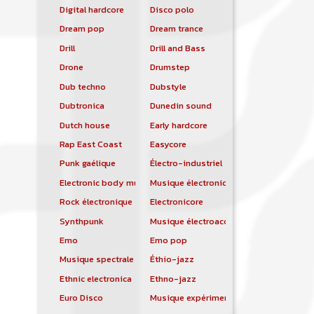
Digital hardcore
Disco polo
Dream pop
Dream trance
Drill
Drill and Bass
Drone
Drumstep
Dub techno
Dubstyle
Dubtronica
Dunedin sound
Dutch house
Early hardcore
Rap East Coast
Easycore
Punk gaélique
Électro-industriel
Electronic body music
Musique électronique
Rock électronique
Electronicore
Synthpunk
Musique électroacoustique
Emo
Emo pop
Musique spectrale
Éthio-jazz
Ethnic electronica
Ethno-jazz
Euro Disco
Musique expérimentale