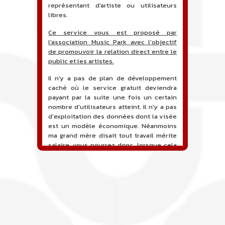
représentant d'artiste ou utilisateurs
libres.
Ce service vous est proposé par
l'association Music Park avec l'objectif
de promouvoir la relation direct entre le
public et les artistes.
Il n'y a pas de plan de développement
caché où le service gratuit deviendra
payant par la suite une fois un certain
nombre d'utilisateurs atteint. Il n'y a pas
d'exploitation des données dont la visée
est un modèle économique. Néanmoins
ma grand mère disait tout travail mérite
salaire, vous pourrez donc, lorsque cela
sera proposé, soutenir financièrement le
projet en faisant un don. Ceci permettra
de financer l'hébergement, le nom de
domaine, les heures de maintenance et
de développement du site, et peut-être
une campagne de communication. Il va
de soit que l'ensemble de la
comptabilité sera totalement publique