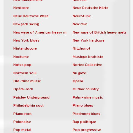
Nerdcore
Neue Deutsche Härte
Neue Deutsche Welle
Neurofunk
New jack swing
New rave
New wave of American heavy metal
New wave of British heavy metal
New York blues
New York hardcore
Nintendocore
Nitzhonot
Nocturne
Musique bruitiste
Noise pop
Nortec Collective
Northern soul
Nu gaze
Old-time music
Opéra
Opéra-rock
Outlaw country
Paisley Underground
Palm-wine music
Philadelphia soul
Piano blues
Piano rock
Piedmont blues
Polonaise
Rap politique
Pop metal
Pop progressive