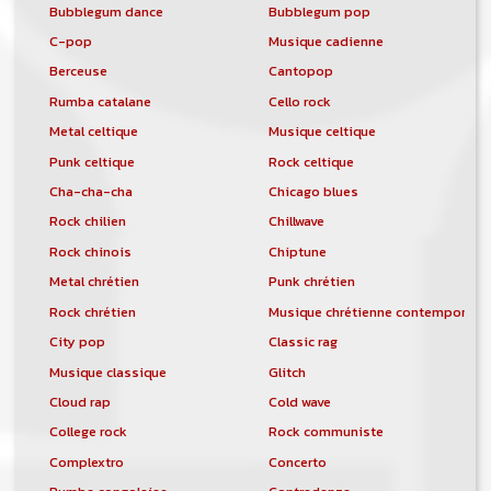
Bubblegum dance
Bubblegum pop
C-pop
Musique cadienne
Berceuse
Cantopop
Rumba catalane
Cello rock
Metal celtique
Musique celtique
Punk celtique
Rock celtique
Cha-cha-cha
Chicago blues
Rock chilien
Chillwave
Rock chinois
Chiptune
Metal chrétien
Punk chrétien
Rock chrétien
Musique chrétienne contemporain
City pop
Classic rag
Musique classique
Glitch
Cloud rap
Cold wave
College rock
Rock communiste
Complextro
Concerto