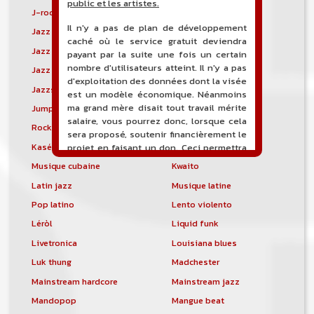
public et les artistes.
J-rock
Jangle pop
Il n'y a pas de plan de développement
Jazz blues
Jazz modal
caché où le service gratuit deviendra
Jazz Nouvelle-Orléans
Jazz punk
payant par la suite une fois un certain
nombre d'utilisateurs atteint. Il n'y a pas
Jazz vocal
Jazz-funk
d'exploitation des données dont la visée
Jazzstep
Jersey club
est un modèle économique. Néanmoins
ma grand mère disait tout travail mérite
Jump blues
Jump-up
salaire, vous pourrez donc, lorsque cela
Rock canadien
Kansas City blues
sera proposé, soutenir financièrement le
Kasékò
Kizomba
projet en faisant un don. Ceci permettra
de financer l'hébergement, le nom de
Musique cubaine
Kwaito
domaine, les heures de maintenance et
Latin jazz
Musique latine
de développement du site, et peut-être
une campagne de communication. Il va
Pop latino
Lento violento
de soit que l'ensemble de la
Léròl
Liquid funk
comptabilité sera totalement publique
visible directement sur le site.
Livetronica
Louisiana blues
Luk thung
Madchester
Un nouveau service de petites annonces
pour musicien vous est proposé sur le
Mainstream hardcore
Mainstream jazz
site. Ce service permet, lorsque vous
Mandopop
Mangue beat
êtes musiciens ou un groupe, un