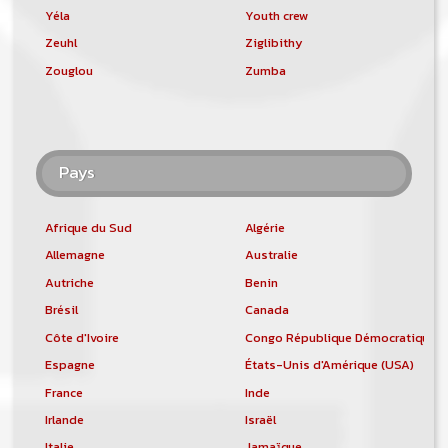
Yéla
Youth crew
Zeuhl
Ziglibithy
Zouglou
Zumba
Pays
Afrique du Sud
Algérie
Allemagne
Australie
Autriche
Benin
Brésil
Canada
Côte d'Ivoire
Congo République Démocratique
Espagne
États-Unis d'Amérique (USA)
France
Inde
Irlande
Israël
Italie
Jamaïque