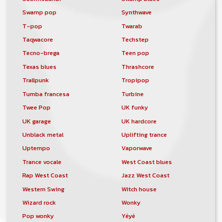
Swamp pop
Synthwave
T-pop
Twarab
Taqwacore
Techstep
Tecno-brega
Teen pop
Texas blues
Thrashcore
Trallpunk
Tropipop
Tumba francesa
Turbine
Twee Pop
UK funky
UK garage
UK hardcore
Unblack metal
Uplifting trance
Uptempo
Vaporwave
Trance vocale
West Coast blues
Rap West Coast
Jazz West Coast
Western Swing
Witch house
Wizard rock
Wonky
Pop wonky
Yéyé