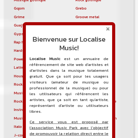
Gqom
Grebo
Grime
Groove metal
Guajira
Guaracha
Gypsy punk
Hardbag
Bienvenue sur Localise
Rap hardcore
Industrial hardcore
Music!
Hardstep
Hardstyle
Localise Music
est un annuaire de
Power noise
Heavenly voices
référencement de site web d'artistes et
Latin metal
Musique hindoustanie
d'artistes dans la musique totalement
House progressive
Tropical house
gratuit. Que ça soit pour les usagers
visiteurs (amateur de musique ou
Rock indépendant
Indietronica
professionnel de la musique) ou pour
Musique industrielle
Metal industriel
les utilisateurs qui référencent les
artistes, que ça soit en tant qu'artiste,
Rock industriel
Musique instrumentale
représentant d'artiste ou utilisateurs
Instrumental
Rock instrumental
libres.
Musique irlandaise
Rock progressif italien
Ce service vous est proposé par
Italo Disco
Italo house
l'association Music Park avec l'objectif
de promouvoir la relation direct entre le
J-core
J-pop