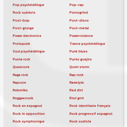
Pop psychédélique
Pop-rap
Rock suédois
Pornogrind
Post-bop
Post-disco
Post-grunge
Post-metal
Power electronics
Powerviolence
Protopunk
Trance psychédélique
Soul psychédélique
Punk blues
Punta rock
Punto guajiro
Queercore
Quiet storm
Raga rock
Rap rock
Rapcore
Rawstyle
Rebetiko
Red dirt
Reggaecrunk
Riot grrrl
Rock en espagnol
Rock identitaire français
Rock in opposition
Rock progressif espagnol
Rock symphonique
Rock sudiste