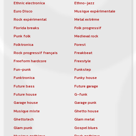
Ethnic electronica
Ethno-jazz
Euro Disco
Musique expérimentale
Rock expérimental
Metal extrême
Florida breaks
Folk progressif
Punk folk
Medieval rock
Folktronica
Forest
Rock progressif français
Freakbeat
Freeform hardcore
Freestyle
Fun-punk
Funkstep
Funktronica
Funky house
Future bass
Future garage
Future house
G-funk
Garage house
Garage punk
Musique mixte
Ghetto house
Ghettotech
Glam metal
Glam punk
Gospel blues
Musique gothique
Rock gothique