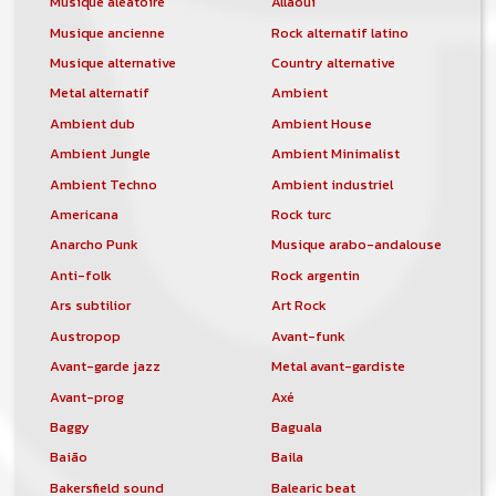
Musique aléatoire
Allaoui
Musique ancienne
Rock alternatif latino
Musique alternative
Country alternative
Metal alternatif
Ambient
Ambient dub
Ambient House
Ambient Jungle
Ambient Minimalist
Ambient Techno
Ambient industriel
Americana
Rock turc
Anarcho Punk
Musique arabo-andalouse
Anti-folk
Rock argentin
Ars subtilior
Art Rock
Austropop
Avant-funk
Avant-garde jazz
Metal avant-gardiste
Avant-prog
Axé
Baggy
Baguala
Baião
Baila
Bakersfield sound
Balearic beat