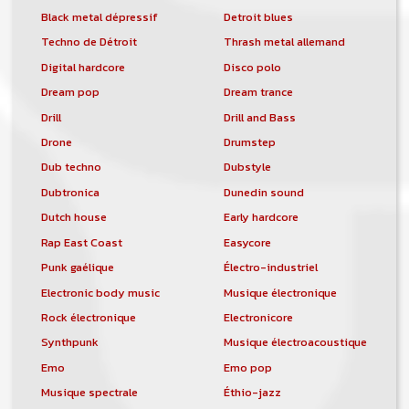
Black metal dépressif
Detroit blues
Techno de Détroit
Thrash metal allemand
Digital hardcore
Disco polo
Dream pop
Dream trance
Drill
Drill and Bass
Drone
Drumstep
Dub techno
Dubstyle
Dubtronica
Dunedin sound
Dutch house
Early hardcore
Rap East Coast
Easycore
Punk gaélique
Électro-industriel
Electronic body music
Musique électronique
Rock électronique
Electronicore
Synthpunk
Musique électroacoustique
Emo
Emo pop
Musique spectrale
Éthio-jazz