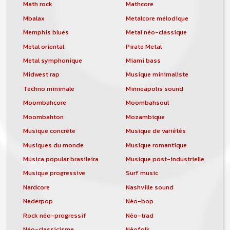
orchestre, DJ, etc... de chercher un/des
Math rock
Mathcore
musicen(s) ou un groupe, un orchestre,
Mbalax
Metalcore mélodique
un DJ, etc...
Memphis blues
Metal néo-classique
Metal oriental
Pirate Metal
Metal symphonique
Miami bass
Midwest rap
Musique minimaliste
Techno minimale
Minneapolis sound
Moombahcore
Moombahsoul
Moombahton
Mozambique
Musique concrète
Musique de variétés
Musiques du monde
Musique romantique
Música popular brasileira
Musique post-industrielle
Musique progressive
Surf music
Nardcore
Nashville sound
Nederpop
Néo-bop
Rock néo-progressif
Néo-trad
Néo-classicisme
Néofolk