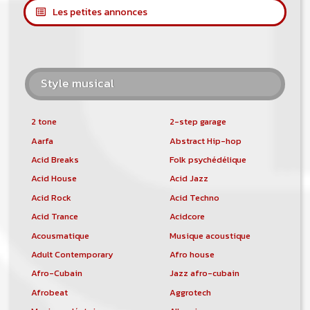
Les petites annonces
Style musical
2 tone
2-step garage
Aarfa
Abstract Hip-hop
Acid Breaks
Folk psychédélique
Acid House
Acid Jazz
Acid Rock
Acid Techno
Acid Trance
Acidcore
Acousmatique
Musique acoustique
Adult Contemporary
Afro house
Afro-Cubain
Jazz afro-cubain
Afrobeat
Aggrotech