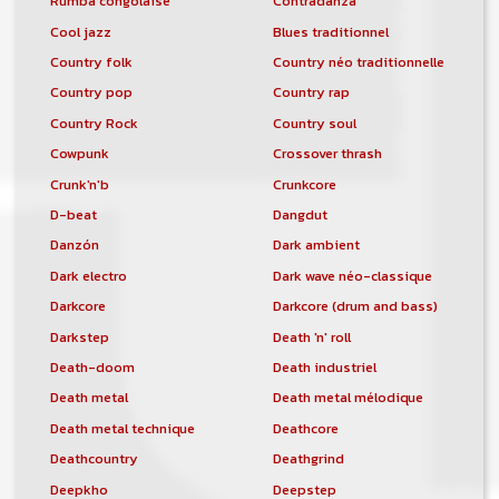
Rumba congolaise
Contradanza
Cool jazz
Blues traditionnel
Country folk
Country néo traditionnelle
Country pop
Country rap
Country Rock
Country soul
Cowpunk
Crossover thrash
Crunk'n'b
Crunkcore
D-beat
Dangdut
Danzón
Dark ambient
Dark electro
Dark wave néo-classique
Darkcore
Darkcore (drum and bass)
Darkstep
Death 'n' roll
Death-doom
Death industriel
Death metal
Death metal mélodique
Death metal technique
Deathcore
Deathcountry
Deathgrind
Deepkho
Deepstep