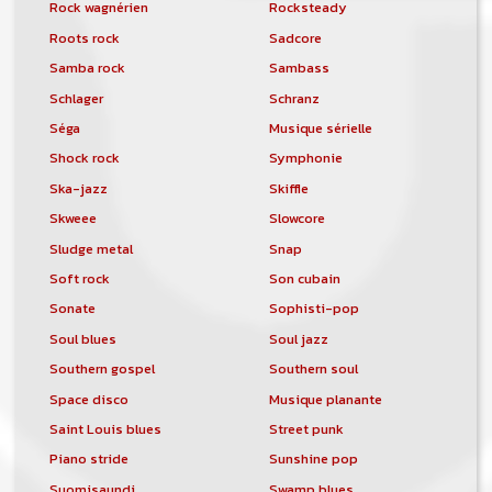
Rock wagnérien
Rocksteady
Roots rock
Sadcore
Samba rock
Sambass
Schlager
Schranz
Séga
Musique sérielle
Shock rock
Symphonie
Ska-jazz
Skiffle
Skweee
Slowcore
Sludge metal
Snap
Soft rock
Son cubain
Sonate
Sophisti-pop
Soul blues
Soul jazz
Southern gospel
Southern soul
Space disco
Musique planante
Saint Louis blues
Street punk
Piano stride
Sunshine pop
Suomisaundi
Swamp blues