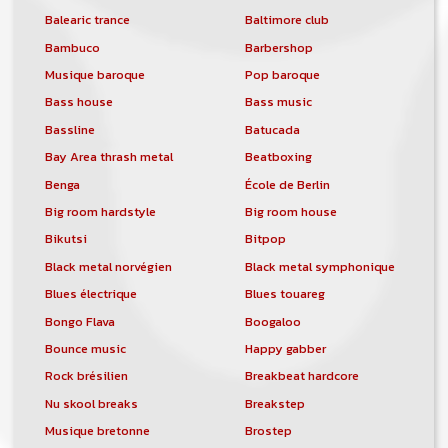
Balearic trance
Baltimore club
Bambuco
Barbershop
Musique baroque
Pop baroque
Bass house
Bass music
Bassline
Batucada
Bay Area thrash metal
Beatboxing
Benga
École de Berlin
Big room hardstyle
Big room house
Bikutsi
Bitpop
Black metal norvégien
Black metal symphonique
Blues électrique
Blues touareg
Bongo Flava
Boogaloo
Bounce music
Happy gabber
Rock brésilien
Breakbeat hardcore
Nu skool breaks
Breakstep
Musique bretonne
Brostep