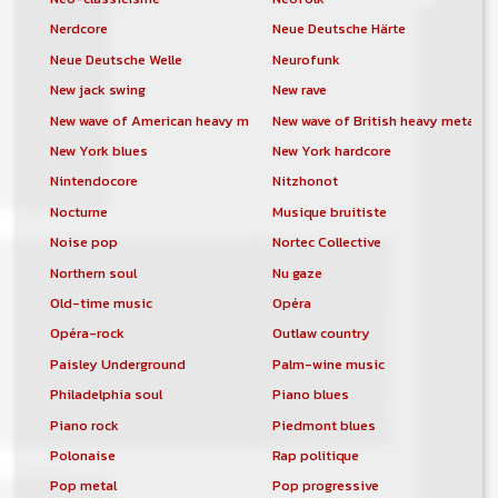
Nerdcore
Neue Deutsche Härte
Neue Deutsche Welle
Neurofunk
New jack swing
New rave
New wave of American heavy metal
New wave of British heavy metal
New York blues
New York hardcore
Nintendocore
Nitzhonot
Nocturne
Musique bruitiste
Noise pop
Nortec Collective
Northern soul
Nu gaze
Old-time music
Opéra
Opéra-rock
Outlaw country
Paisley Underground
Palm-wine music
Philadelphia soul
Piano blues
Piano rock
Piedmont blues
Polonaise
Rap politique
Pop metal
Pop progressive