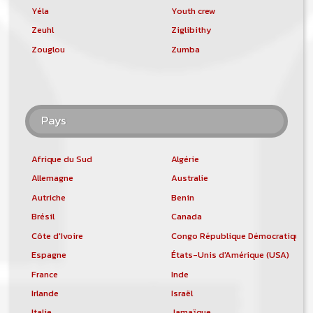
Yéla
Youth crew
Zeuhl
Ziglibithy
Zouglou
Zumba
Pays
Afrique du Sud
Algérie
Allemagne
Australie
Autriche
Benin
Brésil
Canada
Côte d'Ivoire
Congo République Démocratique
Espagne
États-Unis d'Amérique (USA)
France
Inde
Irlande
Israël
Italie
Jamaïque