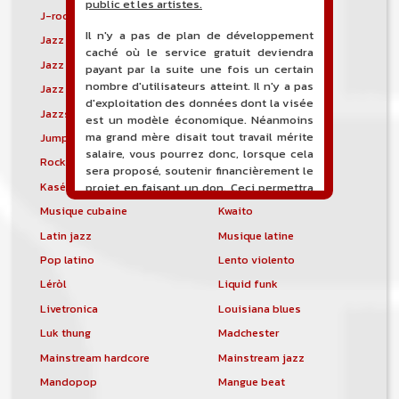
public et les artistes.
J-rock
Jangle pop
Il n'y a pas de plan de développement
Jazz blues
Jazz modal
caché où le service gratuit deviendra
Jazz Nouvelle-Orléans
Jazz punk
payant par la suite une fois un certain
nombre d'utilisateurs atteint. Il n'y a pas
Jazz vocal
Jazz-funk
d'exploitation des données dont la visée
Jazzstep
Jersey club
est un modèle économique. Néanmoins
ma grand mère disait tout travail mérite
Jump blues
Jump-up
salaire, vous pourrez donc, lorsque cela
Rock canadien
Kansas City blues
sera proposé, soutenir financièrement le
Kasékò
Kizomba
projet en faisant un don. Ceci permettra
de financer l'hébergement, le nom de
Musique cubaine
Kwaito
domaine, les heures de maintenance et
Latin jazz
Musique latine
de développement du site, et peut-être
une campagne de communication. Il va
Pop latino
Lento violento
de soit que l'ensemble de la
Léròl
Liquid funk
comptabilité sera totalement publique
visible directement sur le site.
Livetronica
Louisiana blues
Luk thung
Madchester
Un nouveau service de petites annonces
pour musicien vous est proposé sur le
Mainstream hardcore
Mainstream jazz
site. Ce service permet, lorsque vous
Mandopop
Mangue beat
êtes musiciens ou un groupe, un