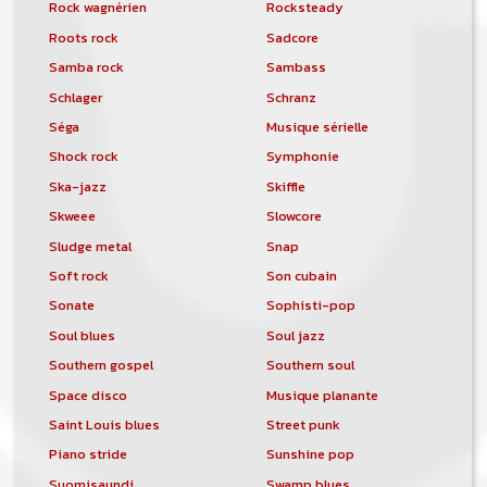
Rock wagnérien
Rocksteady
Roots rock
Sadcore
Samba rock
Sambass
Schlager
Schranz
Séga
Musique sérielle
Shock rock
Symphonie
Ska-jazz
Skiffle
Skweee
Slowcore
Sludge metal
Snap
Soft rock
Son cubain
Sonate
Sophisti-pop
Soul blues
Soul jazz
Southern gospel
Southern soul
Space disco
Musique planante
Saint Louis blues
Street punk
Piano stride
Sunshine pop
Suomisaundi
Swamp blues