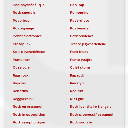
Pop psychédélique
Pop-rap
Rock suédois
Pornogrind
Post-bop
Post-disco
Post-grunge
Post-metal
Power electronics
Powerviolence
Protopunk
Trance psychédélique
Soul psychédélique
Punk blues
Punta rock
Punto guajiro
Queercore
Quiet storm
Raga rock
Rap rock
Rapcore
Rawstyle
Rebetiko
Red dirt
Reggaecrunk
Riot grrrl
Rock en espagnol
Rock identitaire français
Rock in opposition
Rock progressif espagnol
Rock symphonique
Rock sudiste