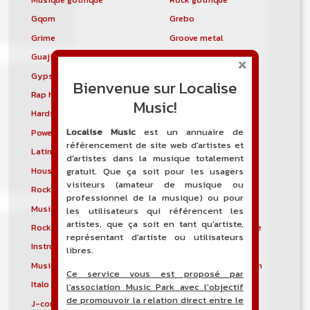
Gqom
Grebo
Grime
Groove metal
Guajira
Guaracha
Gypsy punk
Hardbag
Bienvenue sur Localise
Rap hardcore
Industrial hardcore
Music!
Hardstep
Hardstyle
Localise Music
est un annuaire de
Power noise
Heavenly voices
référencement de site web d'artistes et
Latin metal
Musique hindoustanie
d'artistes dans la musique totalement
House progressive
Tropical house
gratuit. Que ça soit pour les usagers
visiteurs (amateur de musique ou
Rock indépendant
Indietronica
professionnel de la musique) ou pour
Musique industrielle
Metal industriel
les utilisateurs qui référencent les
artistes, que ça soit en tant qu'artiste,
Rock industriel
Musique instrumentale
représentant d'artiste ou utilisateurs
Instrumental
Rock instrumental
libres.
Musique irlandaise
Rock progressif italien
Ce service vous est proposé par
Italo Disco
Italo house
l'association Music Park avec l'objectif
de promouvoir la relation direct entre le
J-core
J-pop