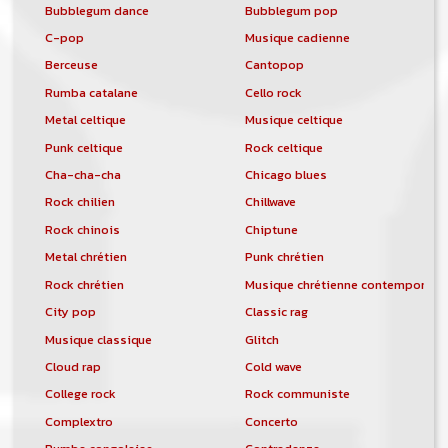
Bubblegum dance
Bubblegum pop
C-pop
Musique cadienne
Berceuse
Cantopop
Rumba catalane
Cello rock
Metal celtique
Musique celtique
Punk celtique
Rock celtique
Cha-cha-cha
Chicago blues
Rock chilien
Chillwave
Rock chinois
Chiptune
Metal chrétien
Punk chrétien
Rock chrétien
Musique chrétienne contemporain
City pop
Classic rag
Musique classique
Glitch
Cloud rap
Cold wave
College rock
Rock communiste
Complextro
Concerto