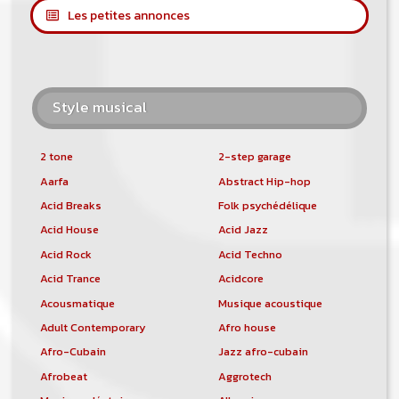
Les petites annonces
Style musical
2 tone
2-step garage
Aarfa
Abstract Hip-hop
Acid Breaks
Folk psychédélique
Acid House
Acid Jazz
Acid Rock
Acid Techno
Acid Trance
Acidcore
Acousmatique
Musique acoustique
Adult Contemporary
Afro house
Afro-Cubain
Jazz afro-cubain
Afrobeat
Aggrotech