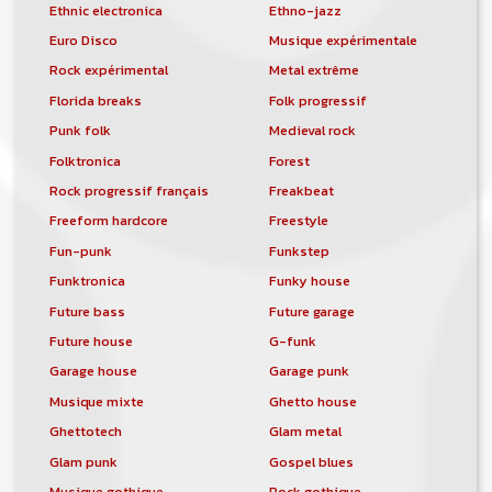
Ethnic electronica
Ethno-jazz
Euro Disco
Musique expérimentale
Rock expérimental
Metal extrême
Florida breaks
Folk progressif
Punk folk
Medieval rock
Folktronica
Forest
Rock progressif français
Freakbeat
Freeform hardcore
Freestyle
Fun-punk
Funkstep
Funktronica
Funky house
Future bass
Future garage
Future house
G-funk
Garage house
Garage punk
Musique mixte
Ghetto house
Ghettotech
Glam metal
Glam punk
Gospel blues
Musique gothique
Rock gothique