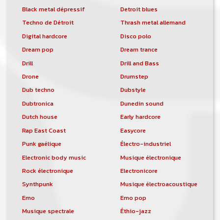
Black metal dépressif
Detroit blues
Techno de Détroit
Thrash metal allemand
Digital hardcore
Disco polo
Dream pop
Dream trance
Drill
Drill and Bass
Drone
Drumstep
Dub techno
Dubstyle
Dubtronica
Dunedin sound
Dutch house
Early hardcore
Rap East Coast
Easycore
Punk gaélique
Électro-industriel
Electronic body music
Musique électronique
Rock électronique
Electronicore
Synthpunk
Musique électroacoustique
Emo
Emo pop
Musique spectrale
Éthio-jazz