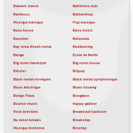
Balearic trance
Baltimore club
Bambuco
Barbershop
Musique baroque
Pop baroque
Bass house
Bass music
Bassline
Batucada
Bay Area thrash metal
Beatboxing
Benga
École de Berlin
Big room hardstyle
Big room house
Bikutsi
Bitpop
Black metal norvégien
Black metal symphonique
Blues électrique
Blues touareg
Bongo Flava
Boogaloo
Bounce music
Happy gabber
Rock brésilien
Breakbeat hardcore
Nu skool breaks
Breakstep
Musique bretonne
Brostep