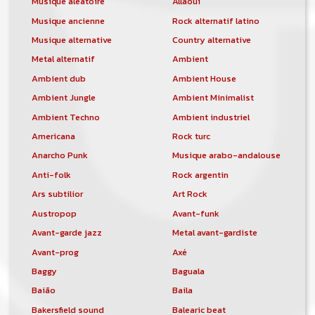
Musique aléatoire
Allaoui
Musique ancienne
Rock alternatif latino
Musique alternative
Country alternative
Metal alternatif
Ambient
Ambient dub
Ambient House
Ambient Jungle
Ambient Minimalist
Ambient Techno
Ambient industriel
Americana
Rock turc
Anarcho Punk
Musique arabo-andalouse
Anti-folk
Rock argentin
Ars subtilior
Art Rock
Austropop
Avant-funk
Avant-garde jazz
Metal avant-gardiste
Avant-prog
Axé
Baggy
Baguala
Baião
Baila
Bakersfield sound
Balearic beat