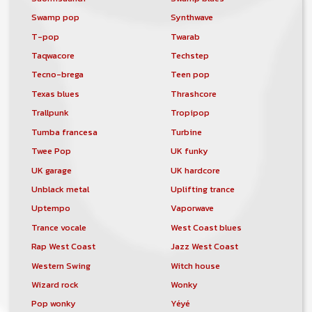
Swamp pop
Synthwave
T-pop
Twarab
Taqwacore
Techstep
Tecno-brega
Teen pop
Texas blues
Thrashcore
Trallpunk
Tropipop
Tumba francesa
Turbine
Twee Pop
UK funky
UK garage
UK hardcore
Unblack metal
Uplifting trance
Uptempo
Vaporwave
Trance vocale
West Coast blues
Rap West Coast
Jazz West Coast
Western Swing
Witch house
Wizard rock
Wonky
Pop wonky
Yéyé