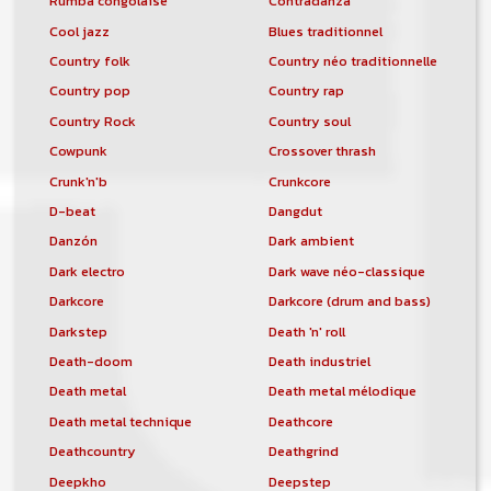
Rumba congolaise
Contradanza
Cool jazz
Blues traditionnel
Country folk
Country néo traditionnelle
Country pop
Country rap
Country Rock
Country soul
Cowpunk
Crossover thrash
Crunk'n'b
Crunkcore
D-beat
Dangdut
Danzón
Dark ambient
Dark electro
Dark wave néo-classique
Darkcore
Darkcore (drum and bass)
Darkstep
Death 'n' roll
Death-doom
Death industriel
Death metal
Death metal mélodique
Death metal technique
Deathcore
Deathcountry
Deathgrind
Deepkho
Deepstep