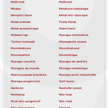
orchestre, DJ, etc... de chercher un/des
Math rock
Mathcore
musicen(s) ou un groupe, un orchestre,
Mbalax
Metalcore mélodique
un DJ, etc...
Memphis blues
Metal néo-classique
Metal oriental
Pirate Metal
Metal symphonique
Miami bass
Midwest rap
Musique minimaliste
Techno minimale
Minneapolis sound
Moombahcore
Moombahsoul
Moombahton
Mozambique
Musique concrète
Musique de variétés
Musiques du monde
Musique romantique
Música popular brasileira
Musique post-industrielle
Musique progressive
Surf music
Nardcore
Nashville sound
Nederpop
Néo-bop
Rock néo-progressif
Néo-trad
Néo-classicisme
Néofolk