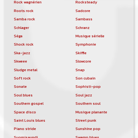
Rock wagnérien
Rocksteady
Roots rock
Sadcore
Samba rock
Sambass
Schlager
Schranz
Séga
Musique sérielle
Shock rock
Symphonie
Ska-jazz
Skiffle
Skweee
Slowcore
Sludge metal
Snap
Soft rock
Son cubain
Sonate
Sophisti-pop
Soul blues
Soul jazz
Southern gospel
Southern soul
Space disco
Musique planante
Saint Louis blues
Street punk
Piano stride
Sunshine pop
Suomisaundi
Swamp blues