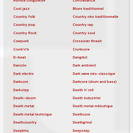
Rumba congolaise
Contradanza
Cool jazz
Blues traditionnel
Country folk
Country néo traditionnelle
Country pop
Country rap
Country Rock
Country soul
Cowpunk
Crossover thrash
Crunk'n'b
Crunkcore
D-beat
Dangdut
Danzón
Dark ambient
Dark electro
Dark wave néo-classique
Darkcore
Darkcore (drum and bass)
Darkstep
Death 'n' roll
Death-doom
Death industriel
Death metal
Death metal mélodique
Death metal technique
Deathcore
Deathcountry
Deathgrind
Deepkho
Deepstep