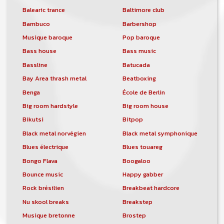
Balearic trance
Baltimore club
Bambuco
Barbershop
Musique baroque
Pop baroque
Bass house
Bass music
Bassline
Batucada
Bay Area thrash metal
Beatboxing
Benga
École de Berlin
Big room hardstyle
Big room house
Bikutsi
Bitpop
Black metal norvégien
Black metal symphonique
Blues électrique
Blues touareg
Bongo Flava
Boogaloo
Bounce music
Happy gabber
Rock brésilien
Breakbeat hardcore
Nu skool breaks
Breakstep
Musique bretonne
Brostep