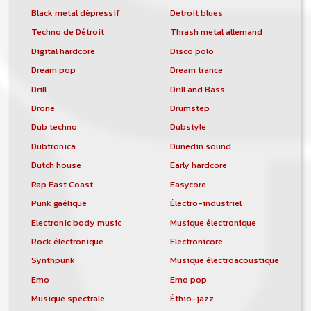
Black metal dépressif
Detroit blues
Techno de Détroit
Thrash metal allemand
Digital hardcore
Disco polo
Dream pop
Dream trance
Drill
Drill and Bass
Drone
Drumstep
Dub techno
Dubstyle
Dubtronica
Dunedin sound
Dutch house
Early hardcore
Rap East Coast
Easycore
Punk gaélique
Électro-industriel
Electronic body music
Musique électronique
Rock électronique
Electronicore
Synthpunk
Musique électroacoustique
Emo
Emo pop
Musique spectrale
Éthio-jazz