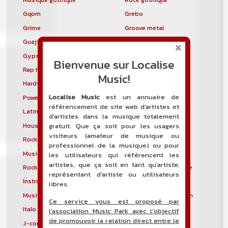
Gqom
Grebo
Grime
Groove metal
Guajira
Guaracha
Gypsy punk
Hardbag
Bienvenue sur Localise
Rap hardcore
Industrial hardcore
Music!
Hardstep
Hardstyle
Localise Music
est un annuaire de
Power noise
Heavenly voices
référencement de site web d'artistes et
Latin metal
Musique hindoustanie
d'artistes dans la musique totalement
House progressive
Tropical house
gratuit. Que ça soit pour les usagers
visiteurs (amateur de musique ou
Rock indépendant
Indietronica
professionnel de la musique) ou pour
Musique industrielle
Metal industriel
les utilisateurs qui référencent les
artistes, que ça soit en tant qu'artiste,
Rock industriel
Musique instrumentale
représentant d'artiste ou utilisateurs
Instrumental
Rock instrumental
libres.
Musique irlandaise
Rock progressif italien
Ce service vous est proposé par
Italo Disco
Italo house
l'association Music Park avec l'objectif
de promouvoir la relation direct entre le
J-core
J-pop