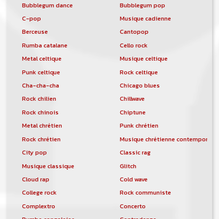
Bubblegum dance
Bubblegum pop
C-pop
Musique cadienne
Berceuse
Cantopop
Rumba catalane
Cello rock
Metal celtique
Musique celtique
Punk celtique
Rock celtique
Cha-cha-cha
Chicago blues
Rock chilien
Chillwave
Rock chinois
Chiptune
Metal chrétien
Punk chrétien
Rock chrétien
Musique chrétienne contemporain
City pop
Classic rag
Musique classique
Glitch
Cloud rap
Cold wave
College rock
Rock communiste
Complextro
Concerto