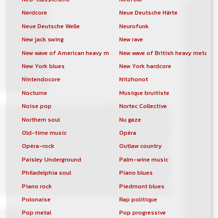
Nerdcore
Neue Deutsche Härte
Neue Deutsche Welle
Neurofunk
New jack swing
New rave
New wave of American heavy metal
New wave of British heavy metal
New York blues
New York hardcore
Nintendocore
Nitzhonot
Nocturne
Musique bruitiste
Noise pop
Nortec Collective
Northern soul
Nu gaze
Old-time music
Opéra
Opéra-rock
Outlaw country
Paisley Underground
Palm-wine music
Philadelphia soul
Piano blues
Piano rock
Piedmont blues
Polonaise
Rap politique
Pop metal
Pop progressive