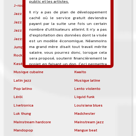
public et les artistes.
J-rock
Jangle pop
Il n'y a pas de plan de développement
Jazz blues
Jazz modal
caché où le service gratuit deviendra
Jazz Nouvelle-Orléans
Jazz punk
payant par la suite une fois un certain
nombre d'utilisateurs atteint. Il n'y a pas
Jazz vocal
Jazz-funk
d'exploitation des données dont la visée
Jazzstep
Jersey club
est un modèle économique. Néanmoins
ma grand mère disait tout travail mérite
Jump blues
Jump-up
salaire, vous pourrez donc, lorsque cela
Rock canadien
Kansas City blues
sera proposé, soutenir financièrement le
Kasékò
Kizomba
projet en faisant un don. Ceci permettra
de financer l'hébergement, le nom de
Musique cubaine
Kwaito
domaine, les heures de maintenance et
Latin jazz
Musique latine
de développement du site, et peut-être
une campagne de communication. Il va
Pop latino
Lento violento
de soit que l'ensemble de la
Léròl
Liquid funk
comptabilité sera totalement publique
visible directement sur le site.
Livetronica
Louisiana blues
Luk thung
Madchester
Un nouveau service de petites annonces
pour musicien vous est proposé sur le
Mainstream hardcore
Mainstream jazz
site. Ce service permet, lorsque vous
Mandopop
Mangue beat
êtes musiciens ou un groupe, un