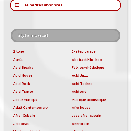
Les petites annonces
Style musical
2 tone
2-step garage
Aarfa
Abstract Hip-hop
Acid Breaks
Folk psychédélique
Acid House
Acid Jazz
Acid Rock
Acid Techno
Acid Trance
Acidcore
Acousmatique
Musique acoustique
Adult Contemporary
Afro house
Afro-Cubain
Jazz afro-cubain
Afrobeat
Aggrotech