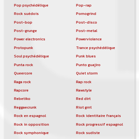
Pop psychédélique
Pop-rap
Rock suédois
Pornogrind
Post-bop
Post-disco
Post-grunge
Post-metal
Power electronics
Powerviolence
Protopunk
Trance psychédélique
Soul psychédélique
Punk blues
Punta rock
Punto guajiro
Queercore
Quiet storm
Raga rock
Rap rock
Rapcore
Rawstyle
Rebetiko
Red dirt
Reggaecrunk
Riot grrrl
Rock en espagnol
Rock identitaire français
Rock in opposition
Rock progressif espagnol
Rock symphonique
Rock sudiste