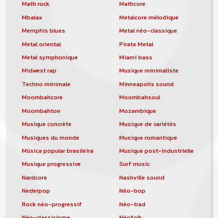
orchestre, DJ, etc... de chercher un/des
Math rock
Mathcore
musicen(s) ou un groupe, un orchestre,
Mbalax
Metalcore mélodique
un DJ, etc...
Memphis blues
Metal néo-classique
Metal oriental
Pirate Metal
Metal symphonique
Miami bass
Midwest rap
Musique minimaliste
Techno minimale
Minneapolis sound
Moombahcore
Moombahsoul
Moombahton
Mozambique
Musique concrète
Musique de variétés
Musiques du monde
Musique romantique
Música popular brasileira
Musique post-industrielle
Musique progressive
Surf music
Nardcore
Nashville sound
Nederpop
Néo-bop
Rock néo-progressif
Néo-trad
Néo-classicisme
Néofolk