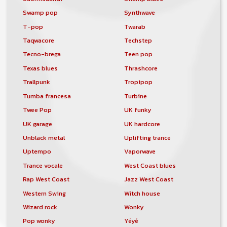
Swamp pop
Synthwave
T-pop
Twarab
Taqwacore
Techstep
Tecno-brega
Teen pop
Texas blues
Thrashcore
Trallpunk
Tropipop
Tumba francesa
Turbine
Twee Pop
UK funky
UK garage
UK hardcore
Unblack metal
Uplifting trance
Uptempo
Vaporwave
Trance vocale
West Coast blues
Rap West Coast
Jazz West Coast
Western Swing
Witch house
Wizard rock
Wonky
Pop wonky
Yéyé