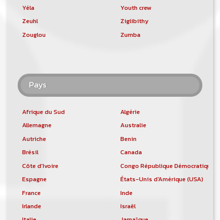
Yéla
Youth crew
Zeuhl
Ziglibithy
Zouglou
Zumba
Pays
Afrique du Sud
Algérie
Allemagne
Australie
Autriche
Benin
Brésil
Canada
Côte d'Ivoire
Congo République Démocratique
Espagne
États-Unis d'Amérique (USA)
France
Inde
Irlande
Israël
Italie
Jamaïque