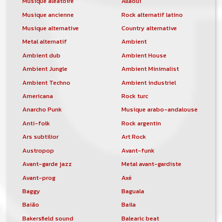
Musique aléatoire
Allaoui
Musique ancienne
Rock alternatif latino
Musique alternative
Country alternative
Metal alternatif
Ambient
Ambient dub
Ambient House
Ambient Jungle
Ambient Minimalist
Ambient Techno
Ambient industriel
Americana
Rock turc
Anarcho Punk
Musique arabo-andalouse
Anti-folk
Rock argentin
Ars subtilior
Art Rock
Austropop
Avant-funk
Avant-garde jazz
Metal avant-gardiste
Avant-prog
Axé
Baggy
Baguala
Baião
Baila
Bakersfield sound
Balearic beat