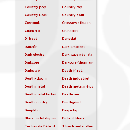
Country pop
Country rap
Country Rock
Country soul
Cowpunk
Crossover thrash
Crunk'n'b
Crunkcore
D-beat
Dangdut
Danzón
Dark ambient
Dark electro
Dark wave néo-classique
Darkcore
Darkcore (drum and bass)
Darkstep
Death 'n' roll
Death-doom
Death industriel
Death metal
Death metal mélodique
Death metal technique
Deathcore
Deathcountry
Deathgrind
Deepkho
Deepstep
Black metal dépressif
Detroit blues
Techno de Détroit
Thrash metal allemand