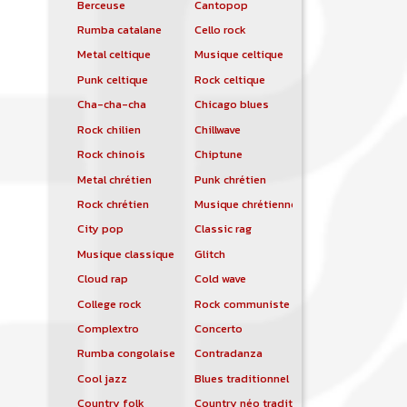
Berceuse
Cantopop
Rumba catalane
Cello rock
Metal celtique
Musique celtique
Punk celtique
Rock celtique
Cha-cha-cha
Chicago blues
Rock chilien
Chillwave
Rock chinois
Chiptune
Metal chrétien
Punk chrétien
Rock chrétien
Musique chrétienne contemporaine
City pop
Classic rag
Musique classique
Glitch
Cloud rap
Cold wave
College rock
Rock communiste
Complextro
Concerto
Rumba congolaise
Contradanza
Cool jazz
Blues traditionnel
Country folk
Country néo traditionnelle