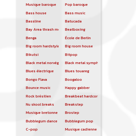
Musique baroque
Pop baroque
Bass house
Bass music
Bassline
Batucada
Bay Area thrash metal
Beatboxing
Benga
École de Berlin
Big room hardstyle
Big room house
Bikutsi
Bitpop
Black metal norvégien
Black metal symphonique
Blues électrique
Blues touareg
Bongo Flava
Boogaloo
Bounce music
Happy gabber
Rock brésilien
Breakbeat hardcore
Nu skool breaks
Breakstep
Musique bretonne
Brostep
Bubblegum dance
Bubblegum pop
C-pop
Musique cadienne