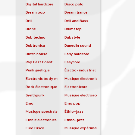
Digital hardcore
Disco polo
Dream pop
Dream trance
Drill
Drill and Bass
Drone
Drumstep
Dub techno
Dubstyle
Dubtronica
Dunedin sound
Dutch house
Early hardcore
Rap East Coast
Easycore
Punk gaélique
Électro-industriel
Electronic body music
Musique électronique
Rock électronique
Electronicore
Synthpunk
Musique électroacoustique
Emo
Emo pop
Musique spectrale
Éthio-jazz
Ethnic electronica
Ethno-jazz
Euro Disco
Musique expérimentale