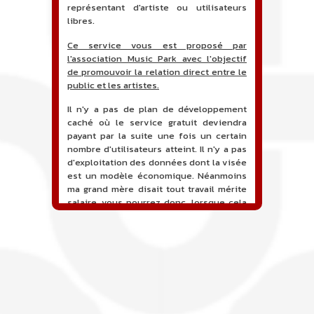
représentant d'artiste ou utilisateurs
libres.
Ce service vous est proposé par
l'association Music Park avec l'objectif
de promouvoir la relation direct entre le
public et les artistes.
Il n'y a pas de plan de développement
caché où le service gratuit deviendra
payant par la suite une fois un certain
nombre d'utilisateurs atteint. Il n'y a pas
d'exploitation des données dont la visée
est un modèle économique. Néanmoins
ma grand mère disait tout travail mérite
salaire, vous pourrez donc, lorsque cela
sera proposé, soutenir financièrement le
projet en faisant un don. Ceci permettra
de financer l'hébergement, le nom de
domaine, les heures de maintenance et
de développement du site, et peut-être
une campagne de communication. Il va
de soit que l'ensemble de la
comptabilité sera totalement publique