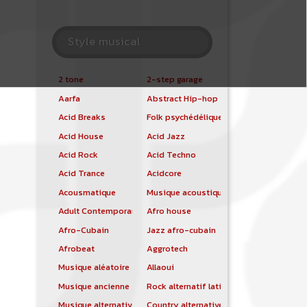
Style musical
2 tone
2-step garage
Aarfa
Abstract Hip-hop
Acid Breaks
Folk psychédélique
Acid House
Acid Jazz
Acid Rock
Acid Techno
Acid Trance
Acidcore
Acousmatique
Musique acoustique
Adult Contemporary
Afro house
Afro-Cubain
Jazz afro-cubain
Afrobeat
Aggrotech
Musique aléatoire
Allaoui
Musique ancienne
Rock alternatif latino
Musique alternative
Country alternative