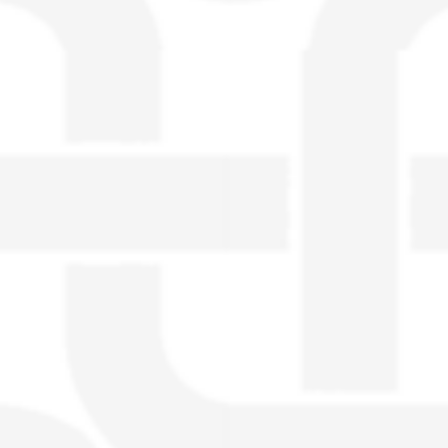
visible directement sur le site.
Un nouveau service de petites annonces
pour musicien vous est proposé sur le
site. Ce service permet, lorsque vous
êtes musiciens ou un groupe, un
orchestre, DJ, etc... de chercher un/des
musicen(s) ou un groupe, un orchestre,
un DJ, etc...