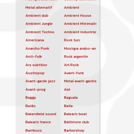
Metal alternatif
Ambient
Ambient dub
Ambient House
Ambient Jungle
Ambient Minimalist
Ambient Techno
Ambient industriel
Americana
Rock turc
Anarcho Punk
Musique arabo-andalouse
Anti-folk
Rock argentin
Ars subtilior
Art Rock
Austropop
Avant-funk
Avant-garde jazz
Metal avant-gardiste
Avant-prog
Axé
Baggy
Baguala
Baião
Baila
Bakersfield sound
Balearic beat
Balearic trance
Baltimore club
Bambuco
Barbershop