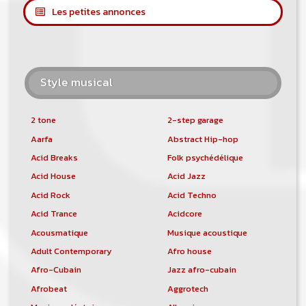
Les petites annonces
Style musical
2 tone
2-step garage
Aarfa
Abstract Hip-hop
Acid Breaks
Folk psychédélique
Acid House
Acid Jazz
Acid Rock
Acid Techno
Acid Trance
Acidcore
Acousmatique
Musique acoustique
Adult Contemporary
Afro house
Afro-Cubain
Jazz afro-cubain
Afrobeat
Aggrotech