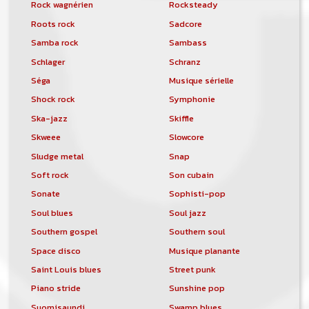
Rock wagnérien
Rocksteady
Roots rock
Sadcore
Samba rock
Sambass
Schlager
Schranz
Séga
Musique sérielle
Shock rock
Symphonie
Ska-jazz
Skiffle
Skweee
Slowcore
Sludge metal
Snap
Soft rock
Son cubain
Sonate
Sophisti-pop
Soul blues
Soul jazz
Southern gospel
Southern soul
Space disco
Musique planante
Saint Louis blues
Street punk
Piano stride
Sunshine pop
Suomisaundi
Swamp blues