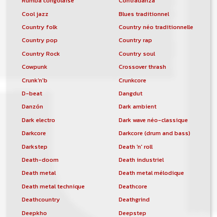
Rumba congolaise
Contradanza
Cool jazz
Blues traditionnel
Country folk
Country néo traditionnelle
Country pop
Country rap
Country Rock
Country soul
Cowpunk
Crossover thrash
Crunk'n'b
Crunkcore
D-beat
Dangdut
Danzón
Dark ambient
Dark electro
Dark wave néo-classique
Darkcore
Darkcore (drum and bass)
Darkstep
Death 'n' roll
Death-doom
Death industriel
Death metal
Death metal mélodique
Death metal technique
Deathcore
Deathcountry
Deathgrind
Deepkho
Deepstep