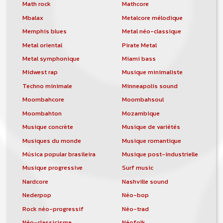
orchestre, DJ, etc... de chercher un/des
Math rock
Mathcore
musicen(s) ou un groupe, un orchestre,
Mbalax
Metalcore mélodique
un DJ, etc...
Memphis blues
Metal néo-classique
Metal oriental
Pirate Metal
Metal symphonique
Miami bass
Midwest rap
Musique minimaliste
Techno minimale
Minneapolis sound
Moombahcore
Moombahsoul
Moombahton
Mozambique
Musique concrète
Musique de variétés
Musiques du monde
Musique romantique
Música popular brasileira
Musique post-industrielle
Musique progressive
Surf music
Nardcore
Nashville sound
Nederpop
Néo-bop
Rock néo-progressif
Néo-trad
Néo-classicisme
Néofolk