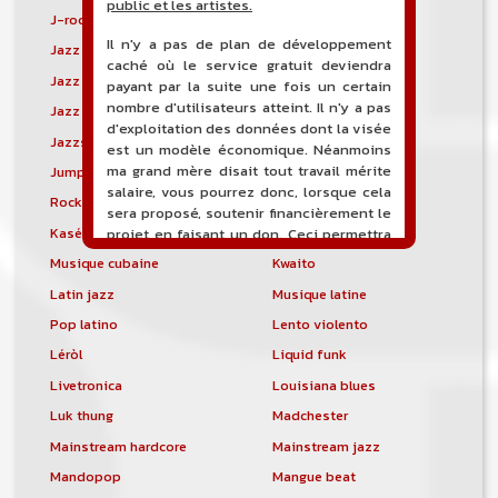
public et les artistes.
J-rock
Jangle pop
Il n'y a pas de plan de développement
Jazz blues
Jazz modal
caché où le service gratuit deviendra
Jazz Nouvelle-Orléans
Jazz punk
payant par la suite une fois un certain
nombre d'utilisateurs atteint. Il n'y a pas
Jazz vocal
Jazz-funk
d'exploitation des données dont la visée
Jazzstep
Jersey club
est un modèle économique. Néanmoins
ma grand mère disait tout travail mérite
Jump blues
Jump-up
salaire, vous pourrez donc, lorsque cela
Rock canadien
Kansas City blues
sera proposé, soutenir financièrement le
Kasékò
Kizomba
projet en faisant un don. Ceci permettra
de financer l'hébergement, le nom de
Musique cubaine
Kwaito
domaine, les heures de maintenance et
Latin jazz
Musique latine
de développement du site, et peut-être
une campagne de communication. Il va
Pop latino
Lento violento
de soit que l'ensemble de la
Léròl
Liquid funk
comptabilité sera totalement publique
visible directement sur le site.
Livetronica
Louisiana blues
Luk thung
Madchester
Un nouveau service de petites annonces
pour musicien vous est proposé sur le
Mainstream hardcore
Mainstream jazz
site. Ce service permet, lorsque vous
Mandopop
Mangue beat
êtes musiciens ou un groupe, un