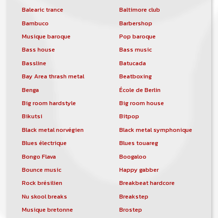
Balearic trance
Baltimore club
Bambuco
Barbershop
Musique baroque
Pop baroque
Bass house
Bass music
Bassline
Batucada
Bay Area thrash metal
Beatboxing
Benga
École de Berlin
Big room hardstyle
Big room house
Bikutsi
Bitpop
Black metal norvégien
Black metal symphonique
Blues électrique
Blues touareg
Bongo Flava
Boogaloo
Bounce music
Happy gabber
Rock brésilien
Breakbeat hardcore
Nu skool breaks
Breakstep
Musique bretonne
Brostep