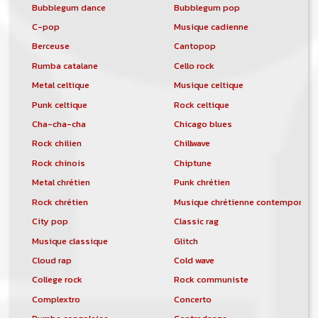
Bubblegum dance
Bubblegum pop
C-pop
Musique cadienne
Berceuse
Cantopop
Rumba catalane
Cello rock
Metal celtique
Musique celtique
Punk celtique
Rock celtique
Cha-cha-cha
Chicago blues
Rock chilien
Chillwave
Rock chinois
Chiptune
Metal chrétien
Punk chrétien
Rock chrétien
Musique chrétienne contemporain
City pop
Classic rag
Musique classique
Glitch
Cloud rap
Cold wave
College rock
Rock communiste
Complextro
Concerto