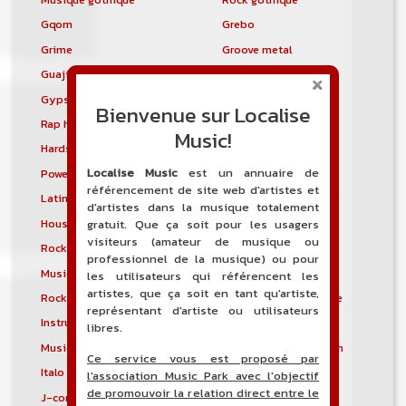
Gqom
Grebo
Grime
Groove metal
Guajira
Guaracha
Gypsy punk
Hardbag
Bienvenue sur Localise
Rap hardcore
Industrial hardcore
Music!
Hardstep
Hardstyle
Localise Music
est un annuaire de
Power noise
Heavenly voices
référencement de site web d'artistes et
Latin metal
Musique hindoustanie
d'artistes dans la musique totalement
House progressive
Tropical house
gratuit. Que ça soit pour les usagers
visiteurs (amateur de musique ou
Rock indépendant
Indietronica
professionnel de la musique) ou pour
Musique industrielle
Metal industriel
les utilisateurs qui référencent les
artistes, que ça soit en tant qu'artiste,
Rock industriel
Musique instrumentale
représentant d'artiste ou utilisateurs
Instrumental
Rock instrumental
libres.
Musique irlandaise
Rock progressif italien
Ce service vous est proposé par
Italo Disco
Italo house
l'association Music Park avec l'objectif
de promouvoir la relation direct entre le
J-core
J-pop