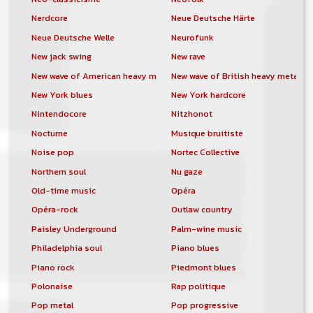
Nerdcore
Neue Deutsche Härte
Neue Deutsche Welle
Neurofunk
New jack swing
New rave
New wave of American heavy metal
New wave of British heavy metal
New York blues
New York hardcore
Nintendocore
Nitzhonot
Nocturne
Musique bruitiste
Noise pop
Nortec Collective
Northern soul
Nu gaze
Old-time music
Opéra
Opéra-rock
Outlaw country
Paisley Underground
Palm-wine music
Philadelphia soul
Piano blues
Piano rock
Piedmont blues
Polonaise
Rap politique
Pop metal
Pop progressive