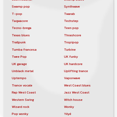
Swamp pop
Synthwave
T-pop
Twarab
Taqwacore
Techstep
Tecno-brega
Teen pop
Texas blues
Thrashcore
Trallpunk
Tropipop
Tumba francesa
Turbine
Twee Pop
UK funky
UK garage
UK hardcore
Unblack metal
Uplifting trance
Uptempo
Vaporwave
Trance vocale
West Coast blues
Rap West Coast
Jazz West Coast
Western Swing
Witch house
Wizard rock
Wonky
Pop wonky
Yéyé