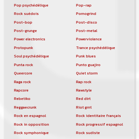
Pop psychédélique
Pop-rap
Rock suédois
Pornogrind
Post-bop
Post-disco
Post-grunge
Post-metal
Power electronics
Powerviolence
Protopunk
Trance psychédélique
Soul psychédélique
Punk blues
Punta rock
Punto guajiro
Queercore
Quiet storm
Raga rock
Rap rock
Rapcore
Rawstyle
Rebetiko
Red dirt
Reggaecrunk
Riot grrrl
Rock en espagnol
Rock identitaire français
Rock in opposition
Rock progressif espagnol
Rock symphonique
Rock sudiste