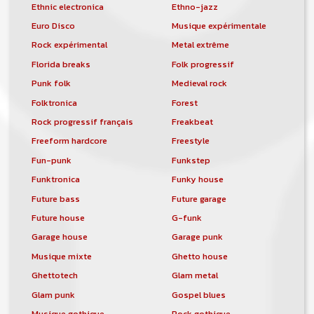
Ethnic electronica
Ethno-jazz
Euro Disco
Musique expérimentale
Rock expérimental
Metal extrême
Florida breaks
Folk progressif
Punk folk
Medieval rock
Folktronica
Forest
Rock progressif français
Freakbeat
Freeform hardcore
Freestyle
Fun-punk
Funkstep
Funktronica
Funky house
Future bass
Future garage
Future house
G-funk
Garage house
Garage punk
Musique mixte
Ghetto house
Ghettotech
Glam metal
Glam punk
Gospel blues
Musique gothique
Rock gothique