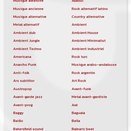
Musique aléatoire
Allaoui
Musique ancienne
Rock alternatif latino
Musique alternative
Country alternative
Metal alternatif
Ambient
Ambient dub
Ambient House
Ambient Jungle
Ambient Minimalist
Ambient Techno
Ambient industriel
Americana
Rock turc
Anarcho Punk
Musique arabo-andalouse
Anti-folk
Rock argentin
Ars subtilior
Art Rock
Austropop
Avant-funk
Avant-garde jazz
Metal avant-gardiste
Avant-prog
Axé
Baggy
Baguala
Baião
Baila
Bakersfield sound
Balearic beat