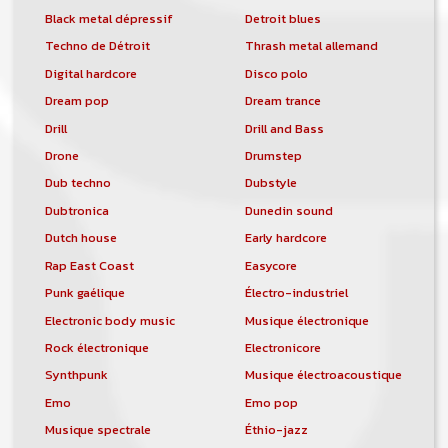
Black metal dépressif
Detroit blues
Techno de Détroit
Thrash metal allemand
Digital hardcore
Disco polo
Dream pop
Dream trance
Drill
Drill and Bass
Drone
Drumstep
Dub techno
Dubstyle
Dubtronica
Dunedin sound
Dutch house
Early hardcore
Rap East Coast
Easycore
Punk gaélique
Électro-industriel
Electronic body music
Musique électronique
Rock électronique
Electronicore
Synthpunk
Musique électroacoustique
Emo
Emo pop
Musique spectrale
Éthio-jazz