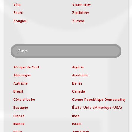
Yéla
Youth crew
Zeuhl
Ziglibithy
Zouglou
Zumba
Pays
Afrique du Sud
Algérie
Allemagne
Australie
Autriche
Benin
Brésil
Canada
Côte d'Ivoire
Congo République Démocratique
Espagne
États-Unis d'Amérique (USA)
France
Inde
Irlande
Israël
Italie
Jamaïque