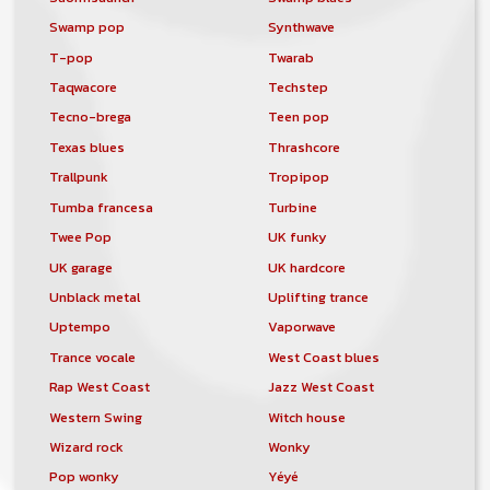
Swamp pop
Synthwave
T-pop
Twarab
Taqwacore
Techstep
Tecno-brega
Teen pop
Texas blues
Thrashcore
Trallpunk
Tropipop
Tumba francesa
Turbine
Twee Pop
UK funky
UK garage
UK hardcore
Unblack metal
Uplifting trance
Uptempo
Vaporwave
Trance vocale
West Coast blues
Rap West Coast
Jazz West Coast
Western Swing
Witch house
Wizard rock
Wonky
Pop wonky
Yéyé