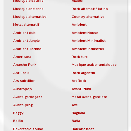
Musique aléatoire
Allaoui
Musique ancienne
Rock alternatif latino
Musique alternative
Country alternative
Metal alternatif
Ambient
Ambient dub
Ambient House
Ambient Jungle
Ambient Minimalist
Ambient Techno
Ambient industriel
Americana
Rock turc
Anarcho Punk
Musique arabo-andalouse
Anti-folk
Rock argentin
Ars subtilior
Art Rock
Austropop
Avant-funk
Avant-garde jazz
Metal avant-gardiste
Avant-prog
Axé
Baggy
Baguala
Baião
Baila
Bakersfield sound
Balearic beat