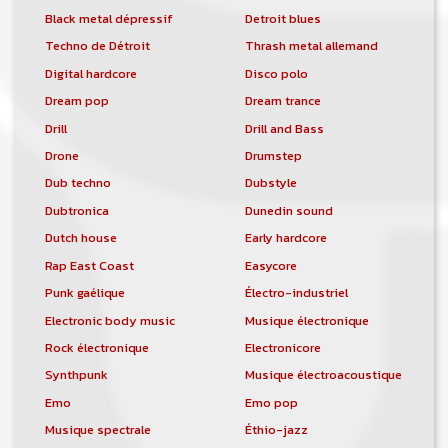
Black metal dépressif
Detroit blues
Techno de Détroit
Thrash metal allemand
Digital hardcore
Disco polo
Dream pop
Dream trance
Drill
Drill and Bass
Drone
Drumstep
Dub techno
Dubstyle
Dubtronica
Dunedin sound
Dutch house
Early hardcore
Rap East Coast
Easycore
Punk gaélique
Électro-industriel
Electronic body music
Musique électronique
Rock électronique
Electronicore
Synthpunk
Musique électroacoustique
Emo
Emo pop
Musique spectrale
Éthio-jazz