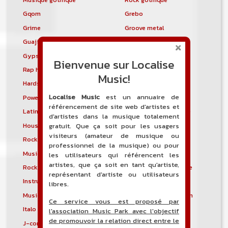
Gqom
Grebo
Grime
Groove metal
Guajira
Guaracha
Gypsy punk
Hardbag
Bienvenue sur Localise
Rap hardcore
Industrial hardcore
Music!
Hardstep
Hardstyle
Localise Music
est un annuaire de
Power noise
Heavenly voices
référencement de site web d'artistes et
Latin metal
Musique hindoustanie
d'artistes dans la musique totalement
House progressive
Tropical house
gratuit. Que ça soit pour les usagers
visiteurs (amateur de musique ou
Rock indépendant
Indietronica
professionnel de la musique) ou pour
Musique industrielle
Metal industriel
les utilisateurs qui référencent les
artistes, que ça soit en tant qu'artiste,
Rock industriel
Musique instrumentale
représentant d'artiste ou utilisateurs
Instrumental
Rock instrumental
libres.
Musique irlandaise
Rock progressif italien
Ce service vous est proposé par
Italo Disco
Italo house
l'association Music Park avec l'objectif
de promouvoir la relation direct entre le
J-core
J-pop