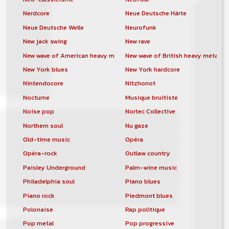
Nerdcore
Neue Deutsche Härte
Neue Deutsche Welle
Neurofunk
New jack swing
New rave
New wave of American heavy metal
New wave of British heavy metal
New York blues
New York hardcore
Nintendocore
Nitzhonot
Nocturne
Musique bruitiste
Noise pop
Nortec Collective
Northern soul
Nu gaze
Old-time music
Opéra
Opéra-rock
Outlaw country
Paisley Underground
Palm-wine music
Philadelphia soul
Piano blues
Piano rock
Piedmont blues
Polonaise
Rap politique
Pop metal
Pop progressive