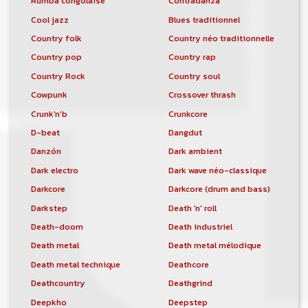
Rumba congolaise
Contradanza
Cool jazz
Blues traditionnel
Country folk
Country néo traditionnelle
Country pop
Country rap
Country Rock
Country soul
Cowpunk
Crossover thrash
Crunk'n'b
Crunkcore
D-beat
Dangdut
Danzón
Dark ambient
Dark electro
Dark wave néo-classique
Darkcore
Darkcore (drum and bass)
Darkstep
Death 'n' roll
Death-doom
Death industriel
Death metal
Death metal mélodique
Death metal technique
Deathcore
Deathcountry
Deathgrind
Deepkho
Deepstep