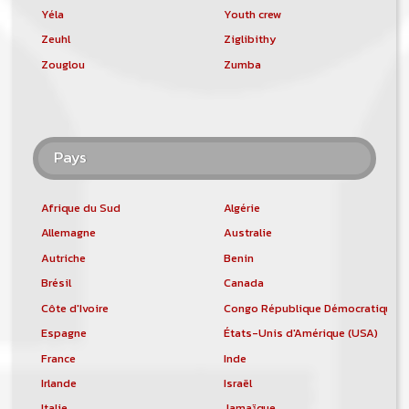
Yéla
Youth crew
Zeuhl
Ziglibithy
Zouglou
Zumba
Pays
Afrique du Sud
Algérie
Allemagne
Australie
Autriche
Benin
Brésil
Canada
Côte d'Ivoire
Congo République Démocratique
Espagne
États-Unis d'Amérique (USA)
France
Inde
Irlande
Israël
Italie
Jamaïque