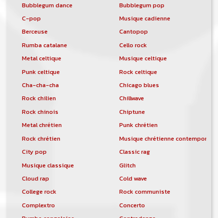
Bubblegum dance
Bubblegum pop
C-pop
Musique cadienne
Berceuse
Cantopop
Rumba catalane
Cello rock
Metal celtique
Musique celtique
Punk celtique
Rock celtique
Cha-cha-cha
Chicago blues
Rock chilien
Chillwave
Rock chinois
Chiptune
Metal chrétien
Punk chrétien
Rock chrétien
Musique chrétienne contemporain
City pop
Classic rag
Musique classique
Glitch
Cloud rap
Cold wave
College rock
Rock communiste
Complextro
Concerto