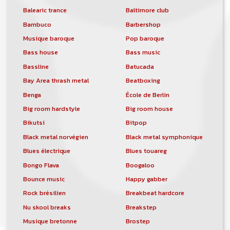
Balearic trance
Baltimore club
Bambuco
Barbershop
Musique baroque
Pop baroque
Bass house
Bass music
Bassline
Batucada
Bay Area thrash metal
Beatboxing
Benga
École de Berlin
Big room hardstyle
Big room house
Bikutsi
Bitpop
Black metal norvégien
Black metal symphonique
Blues électrique
Blues touareg
Bongo Flava
Boogaloo
Bounce music
Happy gabber
Rock brésilien
Breakbeat hardcore
Nu skool breaks
Breakstep
Musique bretonne
Brostep