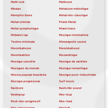
orchestre, DJ, etc... de chercher un/des
Math rock
Mathcore
musicen(s) ou un groupe, un orchestre,
Mbalax
Metalcore mélodique
un DJ, etc...
Memphis blues
Metal néo-classique
Metal oriental
Pirate Metal
Metal symphonique
Miami bass
Midwest rap
Musique minimaliste
Techno minimale
Minneapolis sound
Moombahcore
Moombahsoul
Moombahton
Mozambique
Musique concrète
Musique de variétés
Musiques du monde
Musique romantique
Música popular brasileira
Musique post-industrielle
Musique progressive
Surf music
Nardcore
Nashville sound
Nederpop
Néo-bop
Rock néo-progressif
Néo-trad
Néo-classicisme
Néofolk