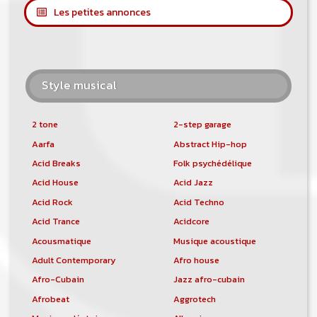
Les petites annonces
Style musical
2 tone
2-step garage
Aarfa
Abstract Hip-hop
Acid Breaks
Folk psychédélique
Acid House
Acid Jazz
Acid Rock
Acid Techno
Acid Trance
Acidcore
Acousmatique
Musique acoustique
Adult Contemporary
Afro house
Afro-Cubain
Jazz afro-cubain
Afrobeat
Aggrotech