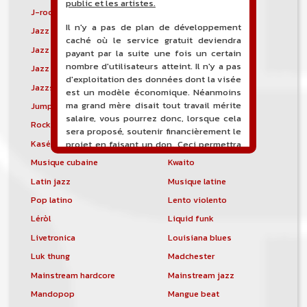
public et les artistes.
J-rock
Jangle pop
Il n'y a pas de plan de développement
Jazz blues
Jazz modal
caché où le service gratuit deviendra
Jazz Nouvelle-Orléans
Jazz punk
payant par la suite une fois un certain
nombre d'utilisateurs atteint. Il n'y a pas
Jazz vocal
Jazz-funk
d'exploitation des données dont la visée
Jazzstep
Jersey club
est un modèle économique. Néanmoins
ma grand mère disait tout travail mérite
Jump blues
Jump-up
salaire, vous pourrez donc, lorsque cela
Rock canadien
Kansas City blues
sera proposé, soutenir financièrement le
Kasékò
Kizomba
projet en faisant un don. Ceci permettra
de financer l'hébergement, le nom de
Musique cubaine
Kwaito
domaine, les heures de maintenance et
Latin jazz
Musique latine
de développement du site, et peut-être
une campagne de communication. Il va
Pop latino
Lento violento
de soit que l'ensemble de la
Léròl
Liquid funk
comptabilité sera totalement publique
visible directement sur le site.
Livetronica
Louisiana blues
Luk thung
Madchester
Un nouveau service de petites annonces
pour musicien vous est proposé sur le
Mainstream hardcore
Mainstream jazz
site. Ce service permet, lorsque vous
Mandopop
Mangue beat
êtes musiciens ou un groupe, un