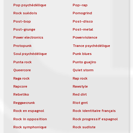
Pop psychédélique
Pop-rap
Rock suédois
Pornogrind
Post-bop
Post-disco
Post-grunge
Post-metal
Power electronics
Powerviolence
Protopunk
Trance psychédélique
Soul psychédélique
Punk blues
Punta rock
Punto guajiro
Queercore
Quiet storm
Raga rock
Rap rock
Rapcore
Rawstyle
Rebetiko
Red dirt
Reggaecrunk
Riot grrrl
Rock en espagnol
Rock identitaire français
Rock in opposition
Rock progressif espagnol
Rock symphonique
Rock sudiste