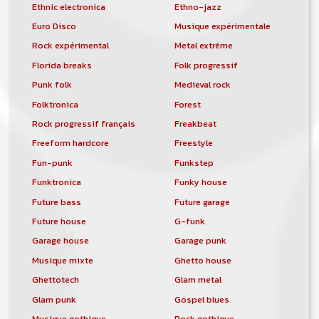
Ethnic electronica
Ethno-jazz
Euro Disco
Musique expérimentale
Rock expérimental
Metal extrême
Florida breaks
Folk progressif
Punk folk
Medieval rock
Folktronica
Forest
Rock progressif français
Freakbeat
Freeform hardcore
Freestyle
Fun-punk
Funkstep
Funktronica
Funky house
Future bass
Future garage
Future house
G-funk
Garage house
Garage punk
Musique mixte
Ghetto house
Ghettotech
Glam metal
Glam punk
Gospel blues
Musique gothique
Rock gothique