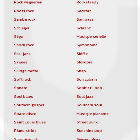
Rock wagnérien
Rocksteady
Roots rock
Sadcore
Samba rock
Sambass
Schlager
Schranz
Séga
Musique sérielle
Shock rock
Symphonie
Ska-jazz
Skiffle
Skweee
Slowcore
Sludge metal
Snap
Soft rock
Son cubain
Sonate
Sophisti-pop
Soul blues
Soul jazz
Southern gospel
Southern soul
Space disco
Musique planante
Saint Louis blues
Street punk
Piano stride
Sunshine pop
Suomisaundi
Swamp blues