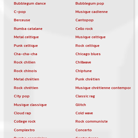
Bubblegum dance
Bubblegum pop
C-pop
Musique cadienne
Berceuse
Cantopop
Rumba catalane
Cello rock
Metal celtique
Musique celtique
Punk celtique
Rock celtique
Cha-cha-cha
Chicago blues
Rock chilien
Chillwave
Rock chinois
Chiptune
Metal chrétien
Punk chrétien
Rock chrétien
Musique chrétienne contemporain
City pop
Classic rag
Musique classique
Glitch
Cloud rap
Cold wave
College rock
Rock communiste
Complextro
Concerto