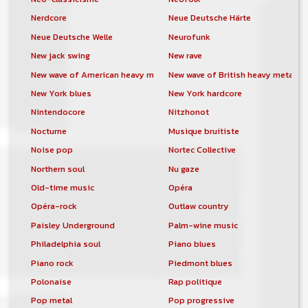
Nerdcore
Neue Deutsche Härte
Neue Deutsche Welle
Neurofunk
New jack swing
New rave
New wave of American heavy metal
New wave of British heavy metal
New York blues
New York hardcore
Nintendocore
Nitzhonot
Nocturne
Musique bruitiste
Noise pop
Nortec Collective
Northern soul
Nu gaze
Old-time music
Opéra
Opéra-rock
Outlaw country
Paisley Underground
Palm-wine music
Philadelphia soul
Piano blues
Piano rock
Piedmont blues
Polonaise
Rap politique
Pop metal
Pop progressive