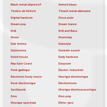
Black metal dépressif
Detroit blues
Techno de Détroit
Thrash metal allemand
Digital hardcore
Disco polo
Dream pop
Dream trance
Drill
Drill and Bass
Drone
Drumstep
Dub techno
Dubstyle
Dubtronica
Dunedin sound
Dutch house
Early hardcore
Rap East Coast
Easycore
Punk gaélique
Électro-industriel
Electronic body music
Musique électronique
Rock électronique
Electronicore
Synthpunk
Musique électroacoustique
Emo
Emo pop
Musique spectrale
Éthio-jazz