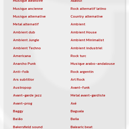
Musique aléatoire
Allaoui
Musique ancienne
Rock alternatif latino
Musique alternative
Country alternative
Metal alternatif
Ambient
Ambient dub
Ambient House
Ambient Jungle
Ambient Minimalist
Ambient Techno
Ambient industriel
Americana
Rock turc
Anarcho Punk
Musique arabo-andalouse
Anti-folk
Rock argentin
Ars subtilior
Art Rock
Austropop
Avant-funk
Avant-garde jazz
Metal avant-gardiste
Avant-prog
Axé
Baggy
Baguala
Baião
Baila
Bakersfield sound
Balearic beat