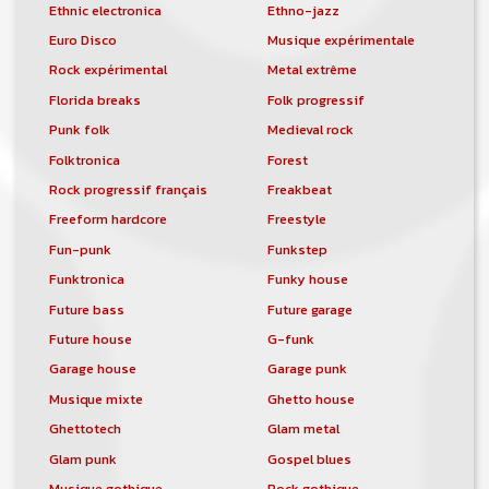
Ethnic electronica
Ethno-jazz
Euro Disco
Musique expérimentale
Rock expérimental
Metal extrême
Florida breaks
Folk progressif
Punk folk
Medieval rock
Folktronica
Forest
Rock progressif français
Freakbeat
Freeform hardcore
Freestyle
Fun-punk
Funkstep
Funktronica
Funky house
Future bass
Future garage
Future house
G-funk
Garage house
Garage punk
Musique mixte
Ghetto house
Ghettotech
Glam metal
Glam punk
Gospel blues
Musique gothique
Rock gothique