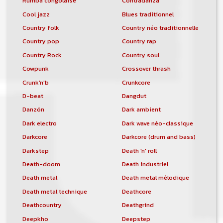
Rumba congolaise
Contradanza
Cool jazz
Blues traditionnel
Country folk
Country néo traditionnelle
Country pop
Country rap
Country Rock
Country soul
Cowpunk
Crossover thrash
Crunk'n'b
Crunkcore
D-beat
Dangdut
Danzón
Dark ambient
Dark electro
Dark wave néo-classique
Darkcore
Darkcore (drum and bass)
Darkstep
Death 'n' roll
Death-doom
Death industriel
Death metal
Death metal mélodique
Death metal technique
Deathcore
Deathcountry
Deathgrind
Deepkho
Deepstep