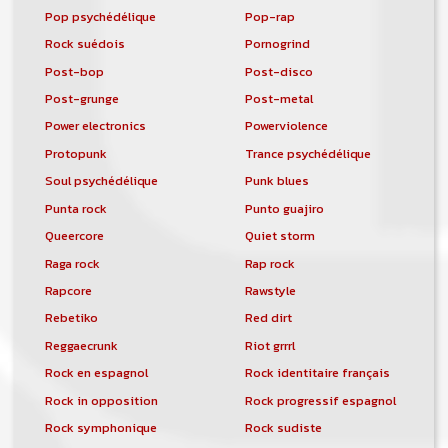
Pop psychédélique
Pop-rap
Rock suédois
Pornogrind
Post-bop
Post-disco
Post-grunge
Post-metal
Power electronics
Powerviolence
Protopunk
Trance psychédélique
Soul psychédélique
Punk blues
Punta rock
Punto guajiro
Queercore
Quiet storm
Raga rock
Rap rock
Rapcore
Rawstyle
Rebetiko
Red dirt
Reggaecrunk
Riot grrrl
Rock en espagnol
Rock identitaire français
Rock in opposition
Rock progressif espagnol
Rock symphonique
Rock sudiste