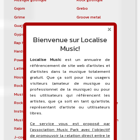
Gqom
Grebo
Grime
Groove metal
Guajira
Guaracha
Gypsy punk
Hardbag
Bienvenue sur Localise
Rap hardcore
Industrial hardcore
Music!
Hardstep
Hardstyle
Localise Music
est un annuaire de
Power noise
Heavenly voices
référencement de site web d'artistes et
Latin metal
Musique hindoustanie
d'artistes dans la musique totalement
House progressive
Tropical house
gratuit. Que ça soit pour les usagers
visiteurs (amateur de musique ou
Rock indépendant
Indietronica
professionnel de la musique) ou pour
Musique industrielle
Metal industriel
les utilisateurs qui référencent les
artistes, que ça soit en tant qu'artiste,
Rock industriel
Musique instrumentale
représentant d'artiste ou utilisateurs
Instrumental
Rock instrumental
libres.
Musique irlandaise
Rock progressif italien
Ce service vous est proposé par
Italo Disco
Italo house
l'association Music Park avec l'objectif
de promouvoir la relation direct entre le
J-core
J-pop