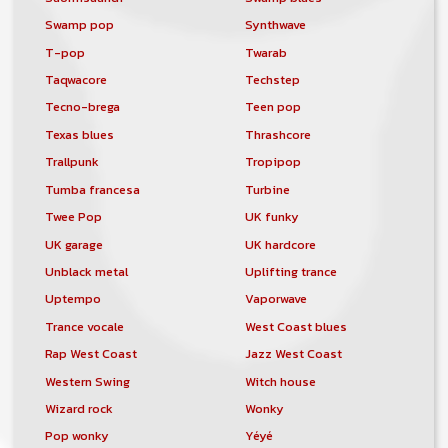
Swamp pop
Synthwave
T-pop
Twarab
Taqwacore
Techstep
Tecno-brega
Teen pop
Texas blues
Thrashcore
Trallpunk
Tropipop
Tumba francesa
Turbine
Twee Pop
UK funky
UK garage
UK hardcore
Unblack metal
Uplifting trance
Uptempo
Vaporwave
Trance vocale
West Coast blues
Rap West Coast
Jazz West Coast
Western Swing
Witch house
Wizard rock
Wonky
Pop wonky
Yéyé