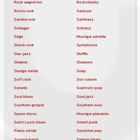
Rock wagnérien
Rocksteady
Roots rock
Sadcore
Samba rock
Sambass
Schlager
Schranz
Séga
Musique sérielle
Shock rock
Symphonie
Ska-jazz
Skiffle
Skweee
Slowcore
Sludge metal
Snap
Soft rock
Son cubain
Sonate
Sophisti-pop
Soul blues
Soul jazz
Southern gospel
Southern soul
Space disco
Musique planante
Saint Louis blues
Street punk
Piano stride
Sunshine pop
Suomisaundi
Swamp blues