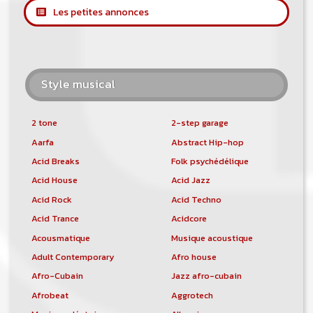
Les petites annonces
Style musical
2 tone
2-step garage
Aarfa
Abstract Hip-hop
Acid Breaks
Folk psychédélique
Acid House
Acid Jazz
Acid Rock
Acid Techno
Acid Trance
Acidcore
Acousmatique
Musique acoustique
Adult Contemporary
Afro house
Afro-Cubain
Jazz afro-cubain
Afrobeat
Aggrotech