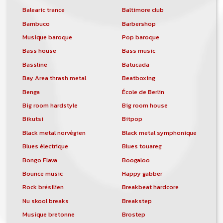
Balearic trance
Baltimore club
Bambuco
Barbershop
Musique baroque
Pop baroque
Bass house
Bass music
Bassline
Batucada
Bay Area thrash metal
Beatboxing
Benga
École de Berlin
Big room hardstyle
Big room house
Bikutsi
Bitpop
Black metal norvégien
Black metal symphonique
Blues électrique
Blues touareg
Bongo Flava
Boogaloo
Bounce music
Happy gabber
Rock brésilien
Breakbeat hardcore
Nu skool breaks
Breakstep
Musique bretonne
Brostep