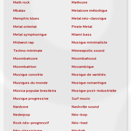
orchestre, DJ, etc... de chercher un/des
Math rock
Mathcore
musicen(s) ou un groupe, un orchestre,
Mbalax
Metalcore mélodique
un DJ, etc...
Memphis blues
Metal néo-classique
Metal oriental
Pirate Metal
Metal symphonique
Miami bass
Midwest rap
Musique minimaliste
Techno minimale
Minneapolis sound
Moombahcore
Moombahsoul
Moombahton
Mozambique
Musique concrète
Musique de variétés
Musiques du monde
Musique romantique
Música popular brasileira
Musique post-industrielle
Musique progressive
Surf music
Nardcore
Nashville sound
Nederpop
Néo-bop
Rock néo-progressif
Néo-trad
Néo-classicisme
Néofolk