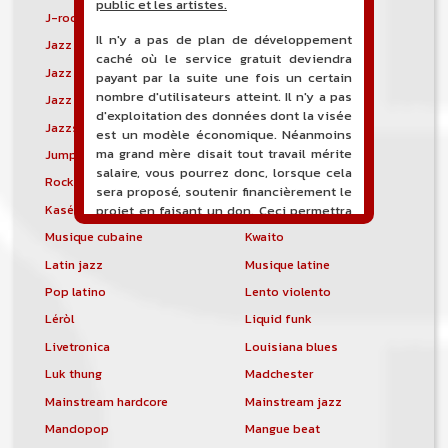
public et les artistes.
J-rock
Jangle pop
Il n'y a pas de plan de développement
Jazz blues
Jazz modal
caché où le service gratuit deviendra
Jazz Nouvelle-Orléans
Jazz punk
payant par la suite une fois un certain
nombre d'utilisateurs atteint. Il n'y a pas
Jazz vocal
Jazz-funk
d'exploitation des données dont la visée
Jazzstep
Jersey club
est un modèle économique. Néanmoins
ma grand mère disait tout travail mérite
Jump blues
Jump-up
salaire, vous pourrez donc, lorsque cela
Rock canadien
Kansas City blues
sera proposé, soutenir financièrement le
Kasékò
Kizomba
projet en faisant un don. Ceci permettra
de financer l'hébergement, le nom de
Musique cubaine
Kwaito
domaine, les heures de maintenance et
Latin jazz
Musique latine
de développement du site, et peut-être
une campagne de communication. Il va
Pop latino
Lento violento
de soit que l'ensemble de la
Léròl
Liquid funk
comptabilité sera totalement publique
visible directement sur le site.
Livetronica
Louisiana blues
Luk thung
Madchester
Un nouveau service de petites annonces
pour musicien vous est proposé sur le
Mainstream hardcore
Mainstream jazz
site. Ce service permet, lorsque vous
Mandopop
Mangue beat
êtes musiciens ou un groupe, un