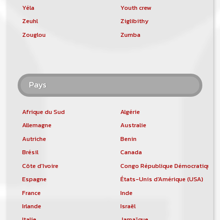
Yéla
Youth crew
Zeuhl
Ziglibithy
Zouglou
Zumba
Pays
Afrique du Sud
Algérie
Allemagne
Australie
Autriche
Benin
Brésil
Canada
Côte d'Ivoire
Congo République Démocratique
Espagne
États-Unis d'Amérique (USA)
France
Inde
Irlande
Israël
Italie
Jamaïque