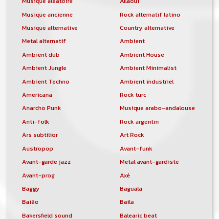
Musique aléatoire
Allaoui
Musique ancienne
Rock alternatif latino
Musique alternative
Country alternative
Metal alternatif
Ambient
Ambient dub
Ambient House
Ambient Jungle
Ambient Minimalist
Ambient Techno
Ambient industriel
Americana
Rock turc
Anarcho Punk
Musique arabo-andalouse
Anti-folk
Rock argentin
Ars subtilior
Art Rock
Austropop
Avant-funk
Avant-garde jazz
Metal avant-gardiste
Avant-prog
Axé
Baggy
Baguala
Baião
Baila
Bakersfield sound
Balearic beat