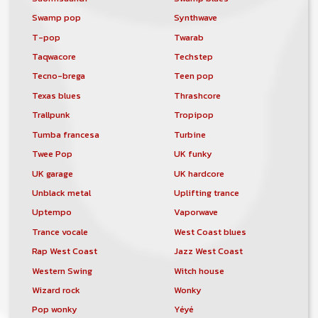
Swamp pop
Synthwave
T-pop
Twarab
Taqwacore
Techstep
Tecno-brega
Teen pop
Texas blues
Thrashcore
Trallpunk
Tropipop
Tumba francesa
Turbine
Twee Pop
UK funky
UK garage
UK hardcore
Unblack metal
Uplifting trance
Uptempo
Vaporwave
Trance vocale
West Coast blues
Rap West Coast
Jazz West Coast
Western Swing
Witch house
Wizard rock
Wonky
Pop wonky
Yéyé