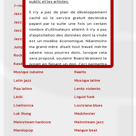
public et les artistes.
J-rock
Jangle pop
Il n'y a pas de plan de développement
Jazz blues
Jazz modal
caché où le service gratuit deviendra
Jazz Nouvelle-Orléans
Jazz punk
payant par la suite une fois un certain
nombre d'utilisateurs atteint. Il n'y a pas
Jazz vocal
Jazz-funk
d'exploitation des données dont la visée
Jazzstep
Jersey club
est un modèle économique. Néanmoins
ma grand mère disait tout travail mérite
Jump blues
Jump-up
salaire, vous pourrez donc, lorsque cela
Rock canadien
Kansas City blues
sera proposé, soutenir financièrement le
Kasékò
Kizomba
projet en faisant un don. Ceci permettra
de financer l'hébergement, le nom de
Musique cubaine
Kwaito
domaine, les heures de maintenance et
Latin jazz
Musique latine
de développement du site, et peut-être
une campagne de communication. Il va
Pop latino
Lento violento
de soit que l'ensemble de la
Léròl
Liquid funk
comptabilité sera totalement publique
visible directement sur le site.
Livetronica
Louisiana blues
Luk thung
Madchester
Un nouveau service de petites annonces
pour musicien vous est proposé sur le
Mainstream hardcore
Mainstream jazz
site. Ce service permet, lorsque vous
Mandopop
Mangue beat
êtes musiciens ou un groupe, un