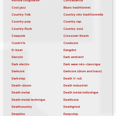
Rumba congolaise
Contradanza
Cool jazz
Blues traditionnel
Country folk
Country néo traditionnelle
Country pop
Country rap
Country Rock
Country soul
Cowpunk
Crossover thrash
Crunk'n'b
Crunkcore
D-beat
Dangdut
Danzón
Dark ambient
Dark electro
Dark wave néo-classique
Darkcore
Darkcore (drum and bass)
Darkstep
Death 'n' roll
Death-doom
Death industriel
Death metal
Death metal mélodique
Death metal technique
Deathcore
Deathcountry
Deathgrind
Deepkho
Deepstep