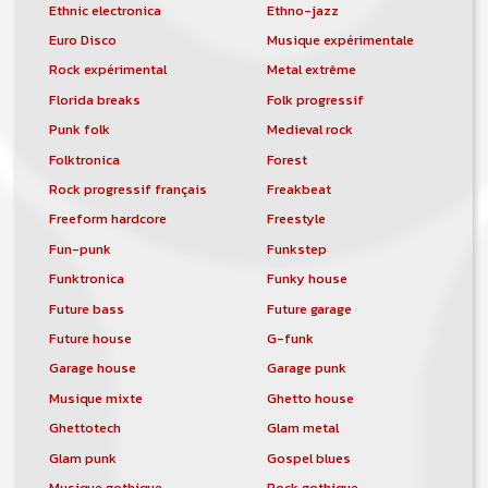
Ethnic electronica
Ethno-jazz
Euro Disco
Musique expérimentale
Rock expérimental
Metal extrême
Florida breaks
Folk progressif
Punk folk
Medieval rock
Folktronica
Forest
Rock progressif français
Freakbeat
Freeform hardcore
Freestyle
Fun-punk
Funkstep
Funktronica
Funky house
Future bass
Future garage
Future house
G-funk
Garage house
Garage punk
Musique mixte
Ghetto house
Ghettotech
Glam metal
Glam punk
Gospel blues
Musique gothique
Rock gothique