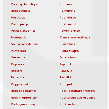
Pop psychédélique
Pop-rap
Rock suédois
Pornogrind
Post-bop
Post-disco
Post-grunge
Post-metal
Power electronics
Powerviolence
Protopunk
Trance psychédélique
Soul psychédélique
Punk blues
Punta rock
Punto guajiro
Queercore
Quiet storm
Raga rock
Rap rock
Rapcore
Rawstyle
Rebetiko
Red dirt
Reggaecrunk
Riot grrrl
Rock en espagnol
Rock identitaire français
Rock in opposition
Rock progressif espagnol
Rock symphonique
Rock sudiste