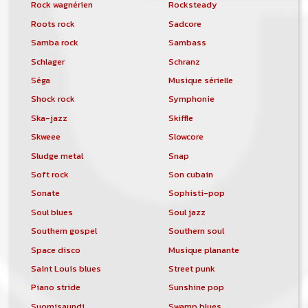
Rock wagnérien
Rocksteady
Roots rock
Sadcore
Samba rock
Sambass
Schlager
Schranz
Séga
Musique sérielle
Shock rock
Symphonie
Ska-jazz
Skiffle
Skweee
Slowcore
Sludge metal
Snap
Soft rock
Son cubain
Sonate
Sophisti-pop
Soul blues
Soul jazz
Southern gospel
Southern soul
Space disco
Musique planante
Saint Louis blues
Street punk
Piano stride
Sunshine pop
Suomisaundi
Swamp blues