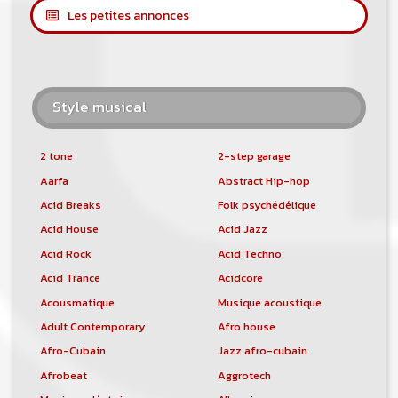
Les petites annonces
Style musical
2 tone
2-step garage
Aarfa
Abstract Hip-hop
Acid Breaks
Folk psychédélique
Acid House
Acid Jazz
Acid Rock
Acid Techno
Acid Trance
Acidcore
Acousmatique
Musique acoustique
Adult Contemporary
Afro house
Afro-Cubain
Jazz afro-cubain
Afrobeat
Aggrotech