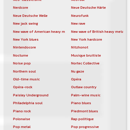
Nerdcore
Neue Deutsche Härte
Neue Deutsche Welle
Neurofunk
New jack swing
New rave
New wave of American heavy metal
New wave of British heavy metal
New York blues
New York hardcore
Nintendocore
Nitzhonot
Nocturne
Musique bruitiste
Noise pop
Nortec Collective
Northern soul
Nu gaze
Old-time music
Opéra
Opéra-rock
Outlaw country
Paisley Underground
Palm-wine music
Philadelphia soul
Piano blues
Piano rock
Piedmont blues
Polonaise
Rap politique
Pop metal
Pop progressive