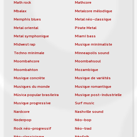
orchestre, DJ, etc... de chercher un/des
Math rock
Mathcore
musicen(s) ou un groupe, un orchestre,
Mbalax
Metalcore mélodique
un DJ, etc...
Memphis blues
Metal néo-classique
Metal oriental
Pirate Metal
Metal symphonique
Miami bass
Midwest rap
Musique minimaliste
Techno minimale
Minneapolis sound
Moombahcore
Moombahsoul
Moombahton
Mozambique
Musique concrète
Musique de variétés
Musiques du monde
Musique romantique
Música popular brasileira
Musique post-industrielle
Musique progressive
Surf music
Nardcore
Nashville sound
Nederpop
Néo-bop
Rock néo-progressif
Néo-trad
Néo-classicisme
Néofolk