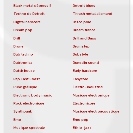
Black metal dépressif
Detroit blues
Techno de Détroit
Thrash metal allemand
Digital hardcore
Disco polo
Dream pop
Dream trance
Drill
Drill and Bass
Drone
Drumstep
Dub techno
Dubstyle
Dubtronica
Dunedin sound
Dutch house
Early hardcore
Rap East Coast
Easycore
Punk gaélique
Électro-industriel
Electronic body music
Musique électronique
Rock électronique
Electronicore
Synthpunk
Musique électroacoustique
Emo
Emo pop
Musique spectrale
Éthio-jazz