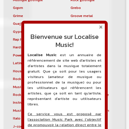
Gqom
Grebo
Grime
Groove metal
Guajira
Guaracha
Gypsy punk
Hardbag
Bienvenue sur Localise
Rap hardcore
Industrial hardcore
Music!
Hardstep
Hardstyle
Localise Music
est un annuaire de
Power noise
Heavenly voices
référencement de site web d'artistes et
Latin metal
Musique hindoustanie
d'artistes dans la musique totalement
House progressive
Tropical house
gratuit. Que ça soit pour les usagers
visiteurs (amateur de musique ou
Rock indépendant
Indietronica
professionnel de la musique) ou pour
Musique industrielle
Metal industriel
les utilisateurs qui référencent les
artistes, que ça soit en tant qu'artiste,
Rock industriel
Musique instrumentale
représentant d'artiste ou utilisateurs
Instrumental
Rock instrumental
libres.
Musique irlandaise
Rock progressif italien
Ce service vous est proposé par
Italo Disco
Italo house
l'association Music Park avec l'objectif
de promouvoir la relation direct entre le
J-core
J-pop