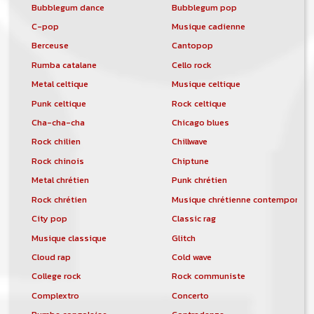
Bubblegum dance
Bubblegum pop
C-pop
Musique cadienne
Berceuse
Cantopop
Rumba catalane
Cello rock
Metal celtique
Musique celtique
Punk celtique
Rock celtique
Cha-cha-cha
Chicago blues
Rock chilien
Chillwave
Rock chinois
Chiptune
Metal chrétien
Punk chrétien
Rock chrétien
Musique chrétienne contemporain
City pop
Classic rag
Musique classique
Glitch
Cloud rap
Cold wave
College rock
Rock communiste
Complextro
Concerto