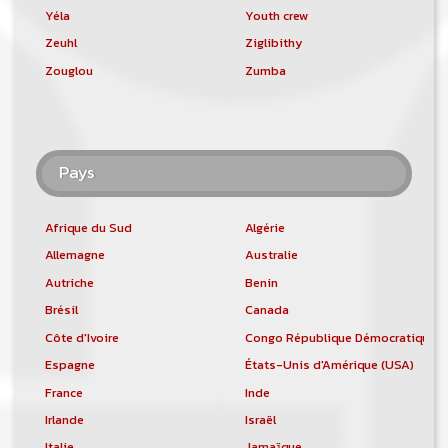
Yéla
Youth crew
Zeuhl
Ziglibithy
Zouglou
Zumba
Pays
Afrique du Sud
Algérie
Allemagne
Australie
Autriche
Benin
Brésil
Canada
Côte d'Ivoire
Congo République Démocratique
Espagne
États-Unis d'Amérique (USA)
France
Inde
Irlande
Israël
Italie
Jamaïque