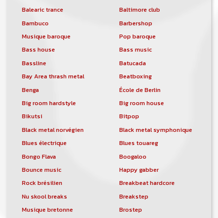
Balearic trance
Baltimore club
Bambuco
Barbershop
Musique baroque
Pop baroque
Bass house
Bass music
Bassline
Batucada
Bay Area thrash metal
Beatboxing
Benga
École de Berlin
Big room hardstyle
Big room house
Bikutsi
Bitpop
Black metal norvégien
Black metal symphonique
Blues électrique
Blues touareg
Bongo Flava
Boogaloo
Bounce music
Happy gabber
Rock brésilien
Breakbeat hardcore
Nu skool breaks
Breakstep
Musique bretonne
Brostep