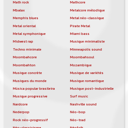
orchestre, DJ, etc... de chercher un/des
Math rock
Mathcore
musicen(s) ou un groupe, un orchestre,
Mbalax
Metalcore mélodique
un DJ, etc...
Memphis blues
Metal néo-classique
Metal oriental
Pirate Metal
Metal symphonique
Miami bass
Midwest rap
Musique minimaliste
Techno minimale
Minneapolis sound
Moombahcore
Moombahsoul
Moombahton
Mozambique
Musique concrète
Musique de variétés
Musiques du monde
Musique romantique
Música popular brasileira
Musique post-industrielle
Musique progressive
Surf music
Nardcore
Nashville sound
Nederpop
Néo-bop
Rock néo-progressif
Néo-trad
Néo-classicisme
Néofolk