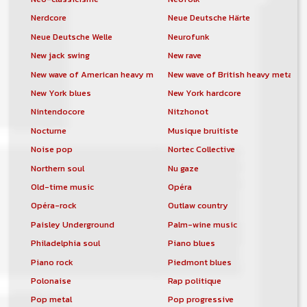
Nerdcore
Neue Deutsche Härte
Neue Deutsche Welle
Neurofunk
New jack swing
New rave
New wave of American heavy metal
New wave of British heavy metal
New York blues
New York hardcore
Nintendocore
Nitzhonot
Nocturne
Musique bruitiste
Noise pop
Nortec Collective
Northern soul
Nu gaze
Old-time music
Opéra
Opéra-rock
Outlaw country
Paisley Underground
Palm-wine music
Philadelphia soul
Piano blues
Piano rock
Piedmont blues
Polonaise
Rap politique
Pop metal
Pop progressive