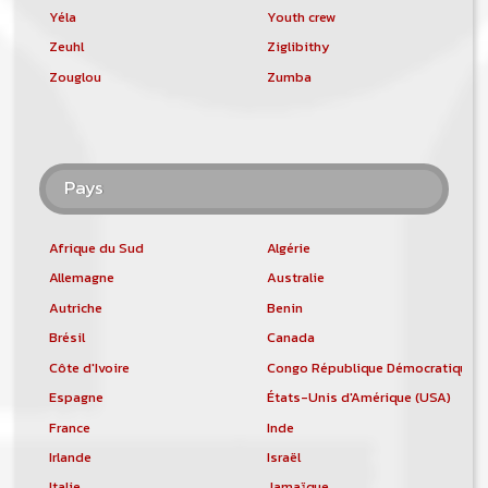
Yéla
Youth crew
Zeuhl
Ziglibithy
Zouglou
Zumba
Pays
Afrique du Sud
Algérie
Allemagne
Australie
Autriche
Benin
Brésil
Canada
Côte d'Ivoire
Congo République Démocratique
Espagne
États-Unis d'Amérique (USA)
France
Inde
Irlande
Israël
Italie
Jamaïque