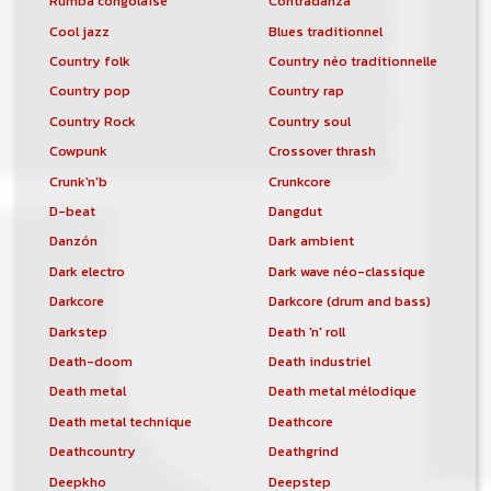
Rumba congolaise
Contradanza
Cool jazz
Blues traditionnel
Country folk
Country néo traditionnelle
Country pop
Country rap
Country Rock
Country soul
Cowpunk
Crossover thrash
Crunk'n'b
Crunkcore
D-beat
Dangdut
Danzón
Dark ambient
Dark electro
Dark wave néo-classique
Darkcore
Darkcore (drum and bass)
Darkstep
Death 'n' roll
Death-doom
Death industriel
Death metal
Death metal mélodique
Death metal technique
Deathcore
Deathcountry
Deathgrind
Deepkho
Deepstep