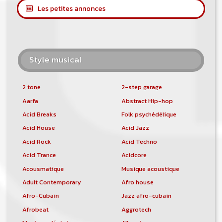
Les petites annonces
Style musical
2 tone
2-step garage
Aarfa
Abstract Hip-hop
Acid Breaks
Folk psychédélique
Acid House
Acid Jazz
Acid Rock
Acid Techno
Acid Trance
Acidcore
Acousmatique
Musique acoustique
Adult Contemporary
Afro house
Afro-Cubain
Jazz afro-cubain
Afrobeat
Aggrotech