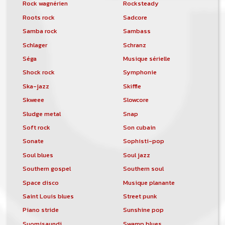
Rock wagnérien
Rocksteady
Roots rock
Sadcore
Samba rock
Sambass
Schlager
Schranz
Séga
Musique sérielle
Shock rock
Symphonie
Ska-jazz
Skiffle
Skweee
Slowcore
Sludge metal
Snap
Soft rock
Son cubain
Sonate
Sophisti-pop
Soul blues
Soul jazz
Southern gospel
Southern soul
Space disco
Musique planante
Saint Louis blues
Street punk
Piano stride
Sunshine pop
Suomisaundi
Swamp blues