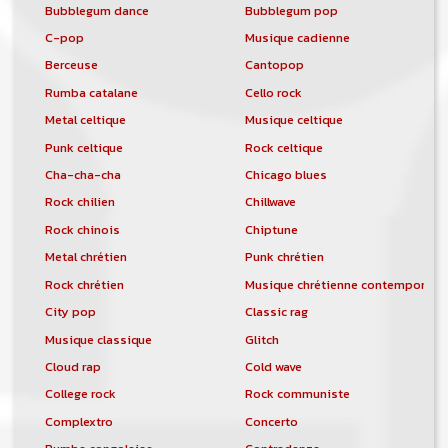
Bubblegum dance
Bubblegum pop
C-pop
Musique cadienne
Berceuse
Cantopop
Rumba catalane
Cello rock
Metal celtique
Musique celtique
Punk celtique
Rock celtique
Cha-cha-cha
Chicago blues
Rock chilien
Chillwave
Rock chinois
Chiptune
Metal chrétien
Punk chrétien
Rock chrétien
Musique chrétienne contemporain
City pop
Classic rag
Musique classique
Glitch
Cloud rap
Cold wave
College rock
Rock communiste
Complextro
Concerto