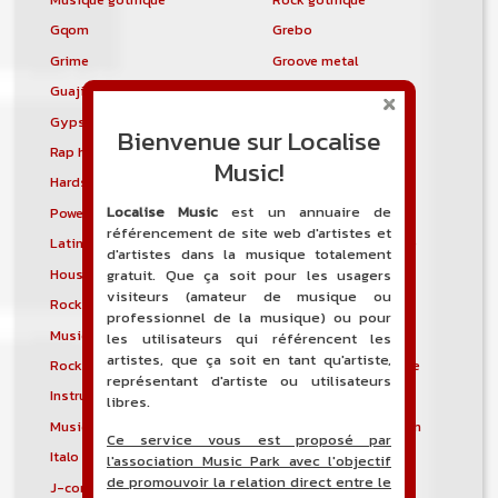
Gqom
Grebo
Grime
Groove metal
Guajira
Guaracha
Gypsy punk
Hardbag
Bienvenue sur Localise
Rap hardcore
Industrial hardcore
Music!
Hardstep
Hardstyle
Localise Music
est un annuaire de
Power noise
Heavenly voices
référencement de site web d'artistes et
Latin metal
Musique hindoustanie
d'artistes dans la musique totalement
House progressive
Tropical house
gratuit. Que ça soit pour les usagers
visiteurs (amateur de musique ou
Rock indépendant
Indietronica
professionnel de la musique) ou pour
Musique industrielle
Metal industriel
les utilisateurs qui référencent les
artistes, que ça soit en tant qu'artiste,
Rock industriel
Musique instrumentale
représentant d'artiste ou utilisateurs
Instrumental
Rock instrumental
libres.
Musique irlandaise
Rock progressif italien
Ce service vous est proposé par
Italo Disco
Italo house
l'association Music Park avec l'objectif
de promouvoir la relation direct entre le
J-core
J-pop