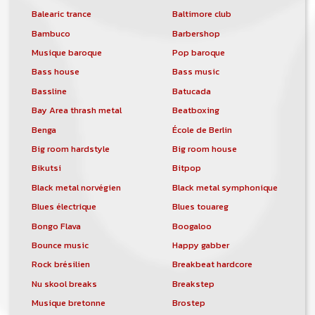
Balearic trance
Baltimore club
Bambuco
Barbershop
Musique baroque
Pop baroque
Bass house
Bass music
Bassline
Batucada
Bay Area thrash metal
Beatboxing
Benga
École de Berlin
Big room hardstyle
Big room house
Bikutsi
Bitpop
Black metal norvégien
Black metal symphonique
Blues électrique
Blues touareg
Bongo Flava
Boogaloo
Bounce music
Happy gabber
Rock brésilien
Breakbeat hardcore
Nu skool breaks
Breakstep
Musique bretonne
Brostep