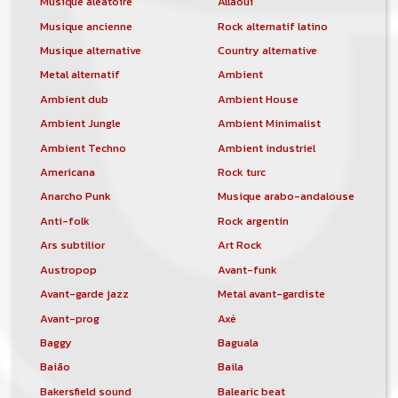
Musique aléatoire
Allaoui
Musique ancienne
Rock alternatif latino
Musique alternative
Country alternative
Metal alternatif
Ambient
Ambient dub
Ambient House
Ambient Jungle
Ambient Minimalist
Ambient Techno
Ambient industriel
Americana
Rock turc
Anarcho Punk
Musique arabo-andalouse
Anti-folk
Rock argentin
Ars subtilior
Art Rock
Austropop
Avant-funk
Avant-garde jazz
Metal avant-gardiste
Avant-prog
Axé
Baggy
Baguala
Baião
Baila
Bakersfield sound
Balearic beat