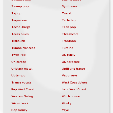
Swamp pop
Synthwave
T-pop
Twarab
Taqwacore
Techstep
Tecno-brega
Teen pop
Texas blues
Thrashcore
Trallpunk
Tropipop
Tumba francesa
Turbine
Twee Pop
UK funky
UK garage
UK hardcore
Unblack metal
Uplifting trance
Uptempo
Vaporwave
Trance vocale
West Coast blues
Rap West Coast
Jazz West Coast
Western Swing
Witch house
Wizard rock
Wonky
Pop wonky
Yéyé