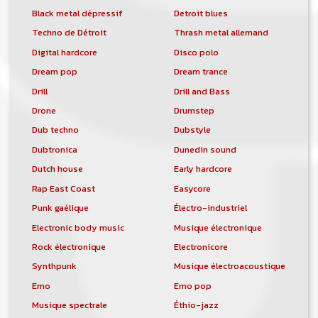
Black metal dépressif
Detroit blues
Techno de Détroit
Thrash metal allemand
Digital hardcore
Disco polo
Dream pop
Dream trance
Drill
Drill and Bass
Drone
Drumstep
Dub techno
Dubstyle
Dubtronica
Dunedin sound
Dutch house
Early hardcore
Rap East Coast
Easycore
Punk gaélique
Électro-industriel
Electronic body music
Musique électronique
Rock électronique
Electronicore
Synthpunk
Musique électroacoustique
Emo
Emo pop
Musique spectrale
Éthio-jazz