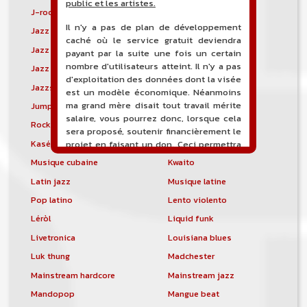
public et les artistes.
J-rock
Jangle pop
Il n'y a pas de plan de développement
Jazz blues
Jazz modal
caché où le service gratuit deviendra
Jazz Nouvelle-Orléans
Jazz punk
payant par la suite une fois un certain
nombre d'utilisateurs atteint. Il n'y a pas
Jazz vocal
Jazz-funk
d'exploitation des données dont la visée
Jazzstep
Jersey club
est un modèle économique. Néanmoins
ma grand mère disait tout travail mérite
Jump blues
Jump-up
salaire, vous pourrez donc, lorsque cela
Rock canadien
Kansas City blues
sera proposé, soutenir financièrement le
Kasékò
Kizomba
projet en faisant un don. Ceci permettra
de financer l'hébergement, le nom de
Musique cubaine
Kwaito
domaine, les heures de maintenance et
Latin jazz
Musique latine
de développement du site, et peut-être
une campagne de communication. Il va
Pop latino
Lento violento
de soit que l'ensemble de la
Léròl
Liquid funk
comptabilité sera totalement publique
visible directement sur le site.
Livetronica
Louisiana blues
Luk thung
Madchester
Un nouveau service de petites annonces
pour musicien vous est proposé sur le
Mainstream hardcore
Mainstream jazz
site. Ce service permet, lorsque vous
Mandopop
Mangue beat
êtes musiciens ou un groupe, un