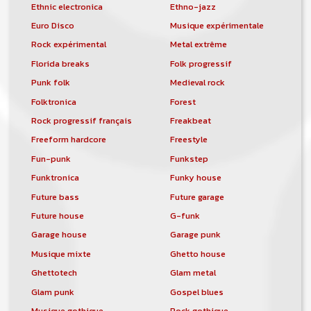
Ethnic electronica
Ethno-jazz
Euro Disco
Musique expérimentale
Rock expérimental
Metal extrême
Florida breaks
Folk progressif
Punk folk
Medieval rock
Folktronica
Forest
Rock progressif français
Freakbeat
Freeform hardcore
Freestyle
Fun-punk
Funkstep
Funktronica
Funky house
Future bass
Future garage
Future house
G-funk
Garage house
Garage punk
Musique mixte
Ghetto house
Ghettotech
Glam metal
Glam punk
Gospel blues
Musique gothique
Rock gothique