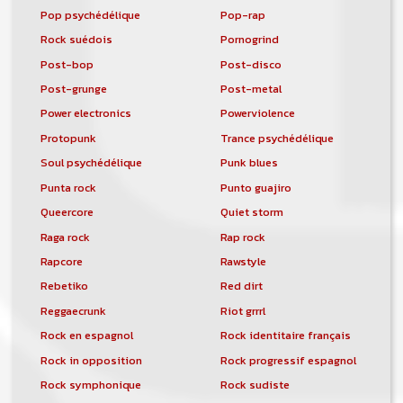
Pop psychédélique
Pop-rap
Rock suédois
Pornogrind
Post-bop
Post-disco
Post-grunge
Post-metal
Power electronics
Powerviolence
Protopunk
Trance psychédélique
Soul psychédélique
Punk blues
Punta rock
Punto guajiro
Queercore
Quiet storm
Raga rock
Rap rock
Rapcore
Rawstyle
Rebetiko
Red dirt
Reggaecrunk
Riot grrrl
Rock en espagnol
Rock identitaire français
Rock in opposition
Rock progressif espagnol
Rock symphonique
Rock sudiste