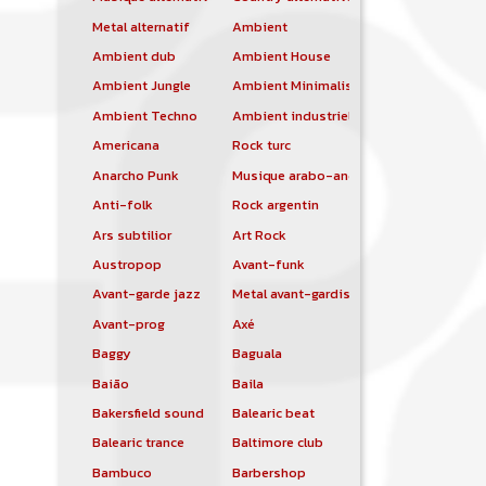
Metal alternatif
Ambient
Ambient dub
Ambient House
Ambient Jungle
Ambient Minimalist
Ambient Techno
Ambient industriel
Americana
Rock turc
Anarcho Punk
Musique arabo-andalouse
Anti-folk
Rock argentin
Ars subtilior
Art Rock
Austropop
Avant-funk
Avant-garde jazz
Metal avant-gardiste
Avant-prog
Axé
Baggy
Baguala
Baião
Baila
Bakersfield sound
Balearic beat
Balearic trance
Baltimore club
Bambuco
Barbershop