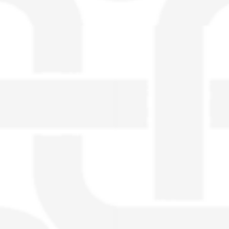
visible directement sur le site.
Un nouveau service de petites annonces
pour musicien vous est proposé sur le
site. Ce service permet, lorsque vous
êtes musiciens ou un groupe, un
orchestre, DJ, etc... de chercher un/des
musicen(s) ou un groupe, un orchestre,
un DJ, etc...