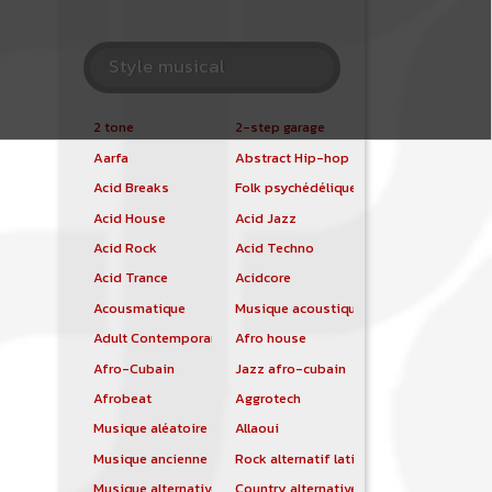
Style musical
2 tone
2-step garage
Aarfa
Abstract Hip-hop
Acid Breaks
Folk psychédélique
Acid House
Acid Jazz
Acid Rock
Acid Techno
Acid Trance
Acidcore
Acousmatique
Musique acoustique
Adult Contemporary
Afro house
Afro-Cubain
Jazz afro-cubain
Afrobeat
Aggrotech
Musique aléatoire
Allaoui
Musique ancienne
Rock alternatif latino
Musique alternative
Country alternative