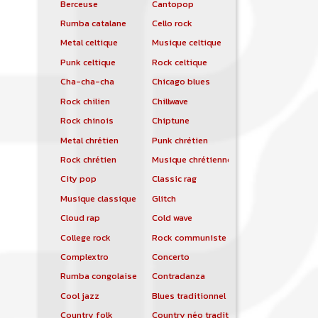
Berceuse
Cantopop
Rumba catalane
Cello rock
Metal celtique
Musique celtique
Punk celtique
Rock celtique
Cha-cha-cha
Chicago blues
Rock chilien
Chillwave
Rock chinois
Chiptune
Metal chrétien
Punk chrétien
Rock chrétien
Musique chrétienne contemporaine
City pop
Classic rag
Musique classique
Glitch
Cloud rap
Cold wave
College rock
Rock communiste
Complextro
Concerto
Rumba congolaise
Contradanza
Cool jazz
Blues traditionnel
Country folk
Country néo traditionnelle