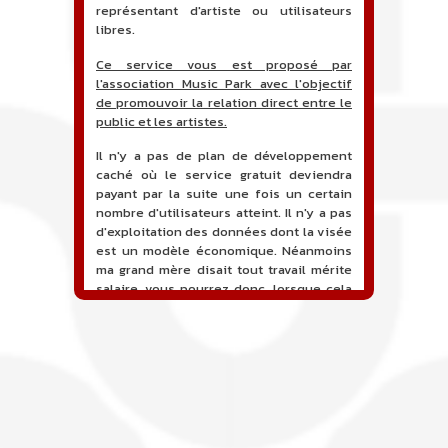
représentant d'artiste ou utilisateurs
libres.
Ce service vous est proposé par
l'association Music Park avec l'objectif
de promouvoir la relation direct entre le
public et les artistes.
Il n'y a pas de plan de développement
caché où le service gratuit deviendra
payant par la suite une fois un certain
nombre d'utilisateurs atteint. Il n'y a pas
d'exploitation des données dont la visée
est un modèle économique. Néanmoins
ma grand mère disait tout travail mérite
salaire, vous pourrez donc, lorsque cela
sera proposé, soutenir financièrement le
projet en faisant un don. Ceci permettra
de financer l'hébergement, le nom de
domaine, les heures de maintenance et
de développement du site, et peut-être
une campagne de communication. Il va
de soit que l'ensemble de la
comptabilité sera totalement publique