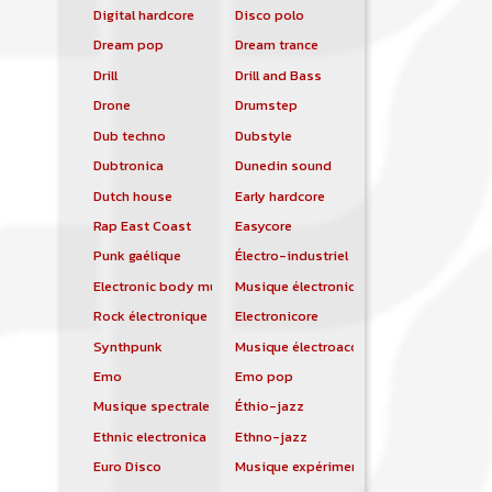
Digital hardcore
Disco polo
Dream pop
Dream trance
Drill
Drill and Bass
Drone
Drumstep
Dub techno
Dubstyle
Dubtronica
Dunedin sound
Dutch house
Early hardcore
Rap East Coast
Easycore
Punk gaélique
Électro-industriel
Electronic body music
Musique électronique
Rock électronique
Electronicore
Synthpunk
Musique électroacoustique
Emo
Emo pop
Musique spectrale
Éthio-jazz
Ethnic electronica
Ethno-jazz
Euro Disco
Musique expérimentale