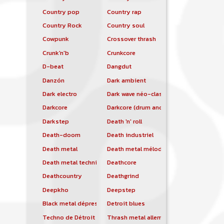
Country pop
Country rap
Country Rock
Country soul
Cowpunk
Crossover thrash
Crunk'n'b
Crunkcore
D-beat
Dangdut
Danzón
Dark ambient
Dark electro
Dark wave néo-classique
Darkcore
Darkcore (drum and bass)
Darkstep
Death 'n' roll
Death-doom
Death industriel
Death metal
Death metal mélodique
Death metal technique
Deathcore
Deathcountry
Deathgrind
Deepkho
Deepstep
Black metal dépressif
Detroit blues
Techno de Détroit
Thrash metal allemand