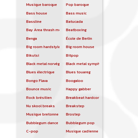
Musique baroque
Pop baroque
Bass house
Bass music
Bassline
Batucada
Bay Area thrash metal
Beatboxing
Benga
École de Berlin
Big room hardstyle
Big room house
Bikutsi
Bitpop
Black metal norvégien
Black metal symphonique
Blues électrique
Blues touareg
Bongo Flava
Boogaloo
Bounce music
Happy gabber
Rock brésilien
Breakbeat hardcore
Nu skool breaks
Breakstep
Musique bretonne
Brostep
Bubblegum dance
Bubblegum pop
C-pop
Musique cadienne