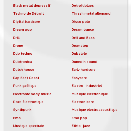
Black metal dépressif
Detroit blues
Techno de Détroit
Thrash metal allemand
Digital hardcore
Disco polo
Dream pop
Dream trance
Drill
Drill and Bass
Drone
Drumstep
Dub techno
Dubstyle
Dubtronica
Dunedin sound
Dutch house
Early hardcore
Rap East Coast
Easycore
Punk gaélique
Électro-industriel
Electronic body music
Musique électronique
Rock électronique
Electronicore
Synthpunk
Musique électroacoustique
Emo
Emo pop
Musique spectrale
Éthio-jazz