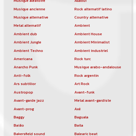
Musique aléatoire
Allaoui
Musique ancienne
Rock alternatif latino
Musique alternative
Country alternative
Metal alternatif
Ambient
Ambient dub
Ambient House
Ambient Jungle
Ambient Minimalist
Ambient Techno
Ambient industriel
Americana
Rock turc
Anarcho Punk
Musique arabo-andalouse
Anti-folk
Rock argentin
Ars subtilior
Art Rock
Austropop
Avant-funk
Avant-garde jazz
Metal avant-gardiste
Avant-prog
Axé
Baggy
Baguala
Baião
Baila
Bakersfield sound
Balearic beat