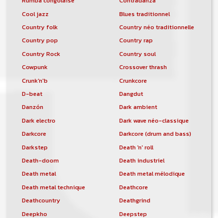
Rumba congolaise
Contradanza
Cool jazz
Blues traditionnel
Country folk
Country néo traditionnelle
Country pop
Country rap
Country Rock
Country soul
Cowpunk
Crossover thrash
Crunk'n'b
Crunkcore
D-beat
Dangdut
Danzón
Dark ambient
Dark electro
Dark wave néo-classique
Darkcore
Darkcore (drum and bass)
Darkstep
Death 'n' roll
Death-doom
Death industriel
Death metal
Death metal mélodique
Death metal technique
Deathcore
Deathcountry
Deathgrind
Deepkho
Deepstep