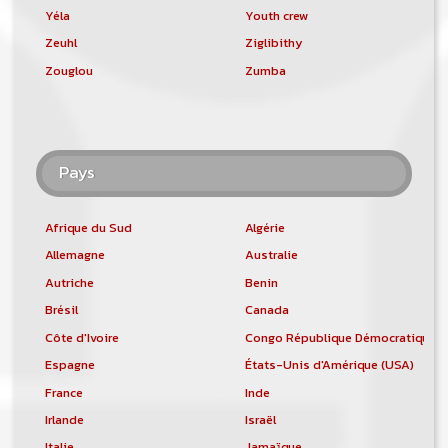
Yéla
Youth crew
Zeuhl
Ziglibithy
Zouglou
Zumba
Pays
Afrique du Sud
Algérie
Allemagne
Australie
Autriche
Benin
Brésil
Canada
Côte d'Ivoire
Congo République Démocratique
Espagne
États-Unis d'Amérique (USA)
France
Inde
Irlande
Israël
Italie
Jamaïque