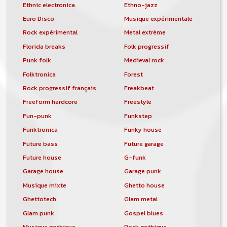
Ethnic electronica
Ethno-jazz
Euro Disco
Musique expérimentale
Rock expérimental
Metal extrême
Florida breaks
Folk progressif
Punk folk
Medieval rock
Folktronica
Forest
Rock progressif français
Freakbeat
Freeform hardcore
Freestyle
Fun-punk
Funkstep
Funktronica
Funky house
Future bass
Future garage
Future house
G-funk
Garage house
Garage punk
Musique mixte
Ghetto house
Ghettotech
Glam metal
Glam punk
Gospel blues
Musique gothique
Rock gothique