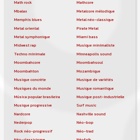
orchestre, DJ, etc... de chercher un/des
Math rock
Mathcore
musicen(s) ou un groupe, un orchestre,
Mbalax
Metalcore mélodique
un DJ, etc...
Memphis blues
Metal néo-classique
Metal oriental
Pirate Metal
Metal symphonique
Miami bass
Midwest rap
Musique minimaliste
Techno minimale
Minneapolis sound
Moombahcore
Moombahsoul
Moombahton
Mozambique
Musique concrète
Musique de variétés
Musiques du monde
Musique romantique
Música popular brasileira
Musique post-industrielle
Musique progressive
Surf music
Nardcore
Nashville sound
Nederpop
Néo-bop
Rock néo-progressif
Néo-trad
Néo-classicisme
Néofolk