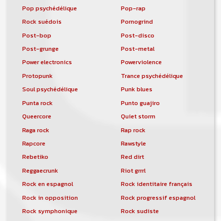
Pop psychédélique
Pop-rap
Rock suédois
Pornogrind
Post-bop
Post-disco
Post-grunge
Post-metal
Power electronics
Powerviolence
Protopunk
Trance psychédélique
Soul psychédélique
Punk blues
Punta rock
Punto guajiro
Queercore
Quiet storm
Raga rock
Rap rock
Rapcore
Rawstyle
Rebetiko
Red dirt
Reggaecrunk
Riot grrrl
Rock en espagnol
Rock identitaire français
Rock in opposition
Rock progressif espagnol
Rock symphonique
Rock sudiste