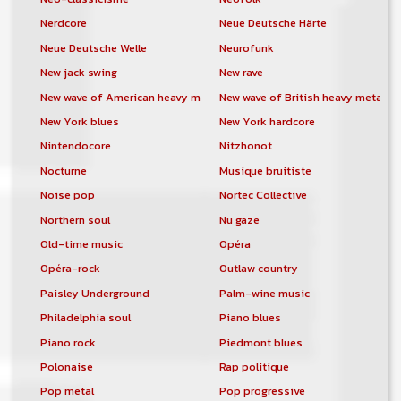
Nerdcore
Neue Deutsche Härte
Neue Deutsche Welle
Neurofunk
New jack swing
New rave
New wave of American heavy metal
New wave of British heavy metal
New York blues
New York hardcore
Nintendocore
Nitzhonot
Nocturne
Musique bruitiste
Noise pop
Nortec Collective
Northern soul
Nu gaze
Old-time music
Opéra
Opéra-rock
Outlaw country
Paisley Underground
Palm-wine music
Philadelphia soul
Piano blues
Piano rock
Piedmont blues
Polonaise
Rap politique
Pop metal
Pop progressive