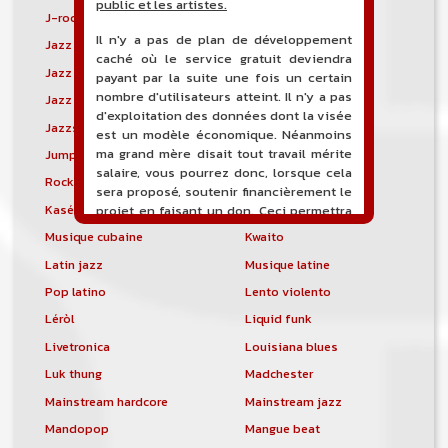
public et les artistes.
J-rock
Jangle pop
Il n'y a pas de plan de développement
Jazz blues
Jazz modal
caché où le service gratuit deviendra
Jazz Nouvelle-Orléans
Jazz punk
payant par la suite une fois un certain
nombre d'utilisateurs atteint. Il n'y a pas
Jazz vocal
Jazz-funk
d'exploitation des données dont la visée
Jazzstep
Jersey club
est un modèle économique. Néanmoins
ma grand mère disait tout travail mérite
Jump blues
Jump-up
salaire, vous pourrez donc, lorsque cela
Rock canadien
Kansas City blues
sera proposé, soutenir financièrement le
Kasékò
Kizomba
projet en faisant un don. Ceci permettra
de financer l'hébergement, le nom de
Musique cubaine
Kwaito
domaine, les heures de maintenance et
Latin jazz
Musique latine
de développement du site, et peut-être
une campagne de communication. Il va
Pop latino
Lento violento
de soit que l'ensemble de la
Léròl
Liquid funk
comptabilité sera totalement publique
visible directement sur le site.
Livetronica
Louisiana blues
Luk thung
Madchester
Un nouveau service de petites annonces
pour musicien vous est proposé sur le
Mainstream hardcore
Mainstream jazz
site. Ce service permet, lorsque vous
Mandopop
Mangue beat
êtes musiciens ou un groupe, un