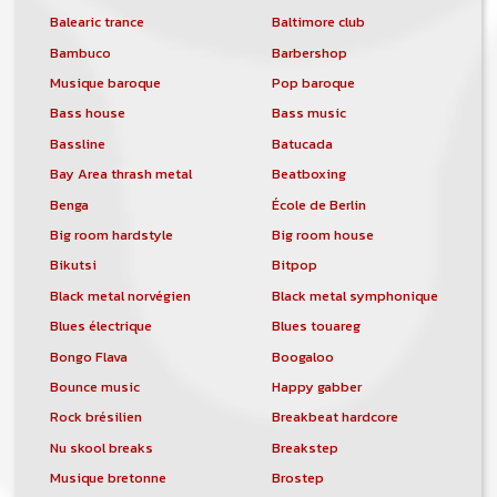
Balearic trance
Baltimore club
Bambuco
Barbershop
Musique baroque
Pop baroque
Bass house
Bass music
Bassline
Batucada
Bay Area thrash metal
Beatboxing
Benga
École de Berlin
Big room hardstyle
Big room house
Bikutsi
Bitpop
Black metal norvégien
Black metal symphonique
Blues électrique
Blues touareg
Bongo Flava
Boogaloo
Bounce music
Happy gabber
Rock brésilien
Breakbeat hardcore
Nu skool breaks
Breakstep
Musique bretonne
Brostep