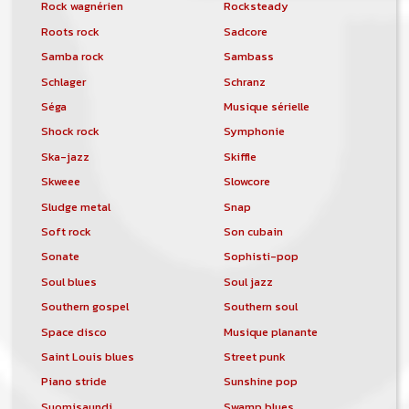
Rock wagnérien
Rocksteady
Roots rock
Sadcore
Samba rock
Sambass
Schlager
Schranz
Séga
Musique sérielle
Shock rock
Symphonie
Ska-jazz
Skiffle
Skweee
Slowcore
Sludge metal
Snap
Soft rock
Son cubain
Sonate
Sophisti-pop
Soul blues
Soul jazz
Southern gospel
Southern soul
Space disco
Musique planante
Saint Louis blues
Street punk
Piano stride
Sunshine pop
Suomisaundi
Swamp blues