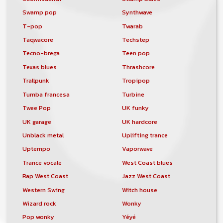
Swamp pop
Synthwave
T-pop
Twarab
Taqwacore
Techstep
Tecno-brega
Teen pop
Texas blues
Thrashcore
Trallpunk
Tropipop
Tumba francesa
Turbine
Twee Pop
UK funky
UK garage
UK hardcore
Unblack metal
Uplifting trance
Uptempo
Vaporwave
Trance vocale
West Coast blues
Rap West Coast
Jazz West Coast
Western Swing
Witch house
Wizard rock
Wonky
Pop wonky
Yéyé