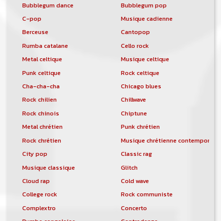
Bubblegum dance
Bubblegum pop
C-pop
Musique cadienne
Berceuse
Cantopop
Rumba catalane
Cello rock
Metal celtique
Musique celtique
Punk celtique
Rock celtique
Cha-cha-cha
Chicago blues
Rock chilien
Chillwave
Rock chinois
Chiptune
Metal chrétien
Punk chrétien
Rock chrétien
Musique chrétienne contemporain
City pop
Classic rag
Musique classique
Glitch
Cloud rap
Cold wave
College rock
Rock communiste
Complextro
Concerto