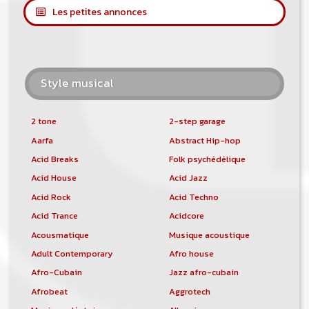
Les petites annonces
Style musical
2 tone
2-step garage
Aarfa
Abstract Hip-hop
Acid Breaks
Folk psychédélique
Acid House
Acid Jazz
Acid Rock
Acid Techno
Acid Trance
Acidcore
Acousmatique
Musique acoustique
Adult Contemporary
Afro house
Afro-Cubain
Jazz afro-cubain
Afrobeat
Aggrotech