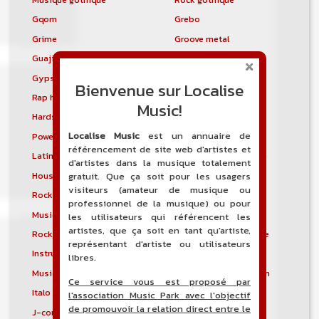
Gqom
Grebo
Grime
Groove metal
Guajira
Guaracha
Gypsy punk
Hardbag
Bienvenue sur Localise
Rap hardcore
Industrial hardcore
Music!
Hardstep
Hardstyle
Localise Music
est un annuaire de
Power noise
Heavenly voices
référencement de site web d'artistes et
Latin metal
Musique hindoustanie
d'artistes dans la musique totalement
House progressive
Tropical house
gratuit. Que ça soit pour les usagers
visiteurs (amateur de musique ou
Rock indépendant
Indietronica
professionnel de la musique) ou pour
Musique industrielle
Metal industriel
les utilisateurs qui référencent les
artistes, que ça soit en tant qu'artiste,
Rock industriel
Musique instrumentale
représentant d'artiste ou utilisateurs
Instrumental
Rock instrumental
libres.
Musique irlandaise
Rock progressif italien
Ce service vous est proposé par
Italo Disco
Italo house
l'association Music Park avec l'objectif
de promouvoir la relation direct entre le
J-core
J-pop