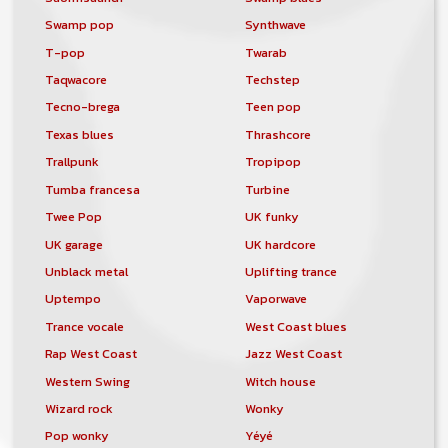
Swamp pop
Synthwave
T-pop
Twarab
Taqwacore
Techstep
Tecno-brega
Teen pop
Texas blues
Thrashcore
Trallpunk
Tropipop
Tumba francesa
Turbine
Twee Pop
UK funky
UK garage
UK hardcore
Unblack metal
Uplifting trance
Uptempo
Vaporwave
Trance vocale
West Coast blues
Rap West Coast
Jazz West Coast
Western Swing
Witch house
Wizard rock
Wonky
Pop wonky
Yéyé