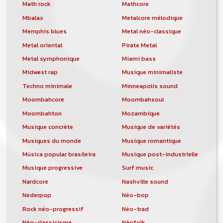
orchestre, DJ, etc... de chercher un/des
Math rock
Mathcore
musicen(s) ou un groupe, un orchestre,
Mbalax
Metalcore mélodique
un DJ, etc...
Memphis blues
Metal néo-classique
Metal oriental
Pirate Metal
Metal symphonique
Miami bass
Midwest rap
Musique minimaliste
Techno minimale
Minneapolis sound
Moombahcore
Moombahsoul
Moombahton
Mozambique
Musique concrète
Musique de variétés
Musiques du monde
Musique romantique
Música popular brasileira
Musique post-industrielle
Musique progressive
Surf music
Nardcore
Nashville sound
Nederpop
Néo-bop
Rock néo-progressif
Néo-trad
Néo-classicisme
Néofolk