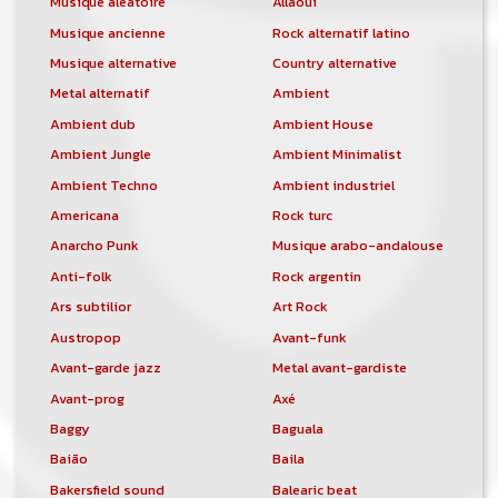
Musique aléatoire
Allaoui
Musique ancienne
Rock alternatif latino
Musique alternative
Country alternative
Metal alternatif
Ambient
Ambient dub
Ambient House
Ambient Jungle
Ambient Minimalist
Ambient Techno
Ambient industriel
Americana
Rock turc
Anarcho Punk
Musique arabo-andalouse
Anti-folk
Rock argentin
Ars subtilior
Art Rock
Austropop
Avant-funk
Avant-garde jazz
Metal avant-gardiste
Avant-prog
Axé
Baggy
Baguala
Baião
Baila
Bakersfield sound
Balearic beat