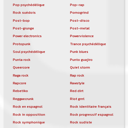
Pop psychédélique
Pop-rap
Rock suédois
Pornogrind
Post-bop
Post-disco
Post-grunge
Post-metal
Power electronics
Powerviolence
Protopunk
Trance psychédélique
Soul psychédélique
Punk blues
Punta rock
Punto guajiro
Queercore
Quiet storm
Raga rock
Rap rock
Rapcore
Rawstyle
Rebetiko
Red dirt
Reggaecrunk
Riot grrrl
Rock en espagnol
Rock identitaire français
Rock in opposition
Rock progressif espagnol
Rock symphonique
Rock sudiste