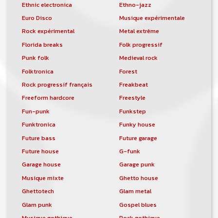
Ethnic electronica
Ethno-jazz
Euro Disco
Musique expérimentale
Rock expérimental
Metal extrême
Florida breaks
Folk progressif
Punk folk
Medieval rock
Folktronica
Forest
Rock progressif français
Freakbeat
Freeform hardcore
Freestyle
Fun-punk
Funkstep
Funktronica
Funky house
Future bass
Future garage
Future house
G-funk
Garage house
Garage punk
Musique mixte
Ghetto house
Ghettotech
Glam metal
Glam punk
Gospel blues
Musique gothique
Rock gothique