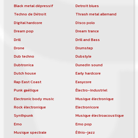
Black metal dépressif
Detroit blues
Techno de Détroit
Thrash metal allemand
Digital hardcore
Disco polo
Dream pop
Dream trance
Drill
Drill and Bass
Drone
Drumstep
Dub techno
Dubstyle
Dubtronica
Dunedin sound
Dutch house
Early hardcore
Rap East Coast
Easycore
Punk gaélique
Électro-industriel
Electronic body music
Musique électronique
Rock électronique
Electronicore
Synthpunk
Musique électroacoustique
Emo
Emo pop
Musique spectrale
Éthio-jazz