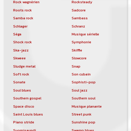
Rock wagnérien
Rocksteady
Roots rock
Sadcore
Samba rock
Sambass
Schlager
Schranz
Séga
Musique sérielle
Shock rock
Symphonie
Ska-jazz
Skiffle
Skweee
Slowcore
Sludge metal
Snap
Soft rock
Son cubain
Sonate
Sophisti-pop
Soul blues
Soul jazz
Southern gospel
Southern soul
Space disco
Musique planante
Saint Louis blues
Street punk
Piano stride
Sunshine pop
Suomisaundi
Swamp blues