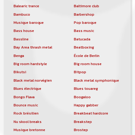
Balearic trance
Baltimore club
Bambuco
Barbershop
Musique baroque
Pop baroque
Bass house
Bass music
Bassline
Batucada
Bay Area thrash metal
Beatboxing
Benga
École de Berlin
Big room hardstyle
Big room house
Bikutsi
Bitpop
Black metal norvégien
Black metal symphonique
Blues électrique
Blues touareg
Bongo Flava
Boogaloo
Bounce music
Happy gabber
Rock brésilien
Breakbeat hardcore
Nu skool breaks
Breakstep
Musique bretonne
Brostep