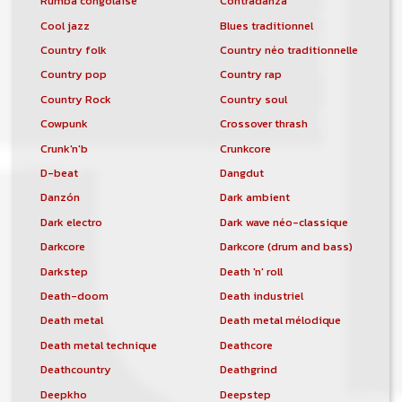
Rumba congolaise
Contradanza
Cool jazz
Blues traditionnel
Country folk
Country néo traditionnelle
Country pop
Country rap
Country Rock
Country soul
Cowpunk
Crossover thrash
Crunk'n'b
Crunkcore
D-beat
Dangdut
Danzón
Dark ambient
Dark electro
Dark wave néo-classique
Darkcore
Darkcore (drum and bass)
Darkstep
Death 'n' roll
Death-doom
Death industriel
Death metal
Death metal mélodique
Death metal technique
Deathcore
Deathcountry
Deathgrind
Deepkho
Deepstep