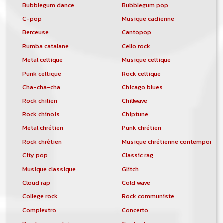
Bubblegum dance
Bubblegum pop
C-pop
Musique cadienne
Berceuse
Cantopop
Rumba catalane
Cello rock
Metal celtique
Musique celtique
Punk celtique
Rock celtique
Cha-cha-cha
Chicago blues
Rock chilien
Chillwave
Rock chinois
Chiptune
Metal chrétien
Punk chrétien
Rock chrétien
Musique chrétienne contemporain
City pop
Classic rag
Musique classique
Glitch
Cloud rap
Cold wave
College rock
Rock communiste
Complextro
Concerto