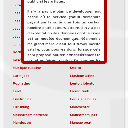
public et les artistes.
J-rock
Jangle pop
Il n'y a pas de plan de développement
Jazz blues
Jazz modal
caché où le service gratuit deviendra
Jazz Nouvelle-Orléans
Jazz punk
payant par la suite une fois un certain
nombre d'utilisateurs atteint. Il n'y a pas
Jazz vocal
Jazz-funk
d'exploitation des données dont la visée
Jazzstep
Jersey club
est un modèle économique. Néanmoins
ma grand mère disait tout travail mérite
Jump blues
Jump-up
salaire, vous pourrez donc, lorsque cela
Rock canadien
Kansas City blues
sera proposé, soutenir financièrement le
Kasékò
Kizomba
projet en faisant un don. Ceci permettra
de financer l'hébergement, le nom de
Musique cubaine
Kwaito
domaine, les heures de maintenance et
Latin jazz
Musique latine
de développement du site, et peut-être
une campagne de communication. Il va
Pop latino
Lento violento
de soit que l'ensemble de la
Léròl
Liquid funk
comptabilité sera totalement publique
visible directement sur le site.
Livetronica
Louisiana blues
Luk thung
Madchester
Un nouveau service de petites annonces
pour musicien vous est proposé sur le
Mainstream hardcore
Mainstream jazz
site. Ce service permet, lorsque vous
Mandopop
Mangue beat
êtes musiciens ou un groupe, un