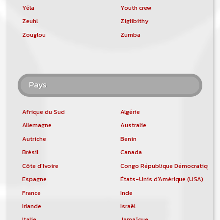
Yéla
Youth crew
Zeuhl
Ziglibithy
Zouglou
Zumba
Pays
Afrique du Sud
Algérie
Allemagne
Australie
Autriche
Benin
Brésil
Canada
Côte d'Ivoire
Congo République Démocratique
Espagne
États-Unis d'Amérique (USA)
France
Inde
Irlande
Israël
Italie
Jamaïque