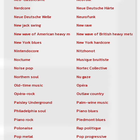
Nerdcore
Neue Deutsche Härte
Neue Deutsche Welle
Neurofunk
New jack swing
New rave
New wave of American heavy metal
New wave of British heavy metal
New York blues
New York hardcore
Nintendocore
Nitzhonot
Nocturne
Musique bruitiste
Noise pop
Nortec Collective
Northern soul
Nu gaze
Old-time music
Opéra
Opéra-rock
Outlaw country
Paisley Underground
Palm-wine music
Philadelphia soul
Piano blues
Piano rock
Piedmont blues
Polonaise
Rap politique
Pop metal
Pop progressive