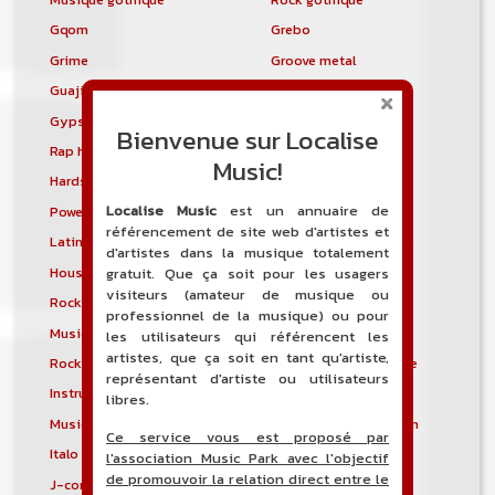
Gqom
Grebo
Grime
Groove metal
Guajira
Guaracha
Gypsy punk
Hardbag
Bienvenue sur Localise
Rap hardcore
Industrial hardcore
Music!
Hardstep
Hardstyle
Localise Music
est un annuaire de
Power noise
Heavenly voices
référencement de site web d'artistes et
Latin metal
Musique hindoustanie
d'artistes dans la musique totalement
House progressive
Tropical house
gratuit. Que ça soit pour les usagers
visiteurs (amateur de musique ou
Rock indépendant
Indietronica
professionnel de la musique) ou pour
Musique industrielle
Metal industriel
les utilisateurs qui référencent les
artistes, que ça soit en tant qu'artiste,
Rock industriel
Musique instrumentale
représentant d'artiste ou utilisateurs
Instrumental
Rock instrumental
libres.
Musique irlandaise
Rock progressif italien
Ce service vous est proposé par
Italo Disco
Italo house
l'association Music Park avec l'objectif
de promouvoir la relation direct entre le
J-core
J-pop