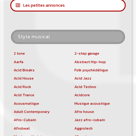
Les petites annonces
Style musical
2 tone
2-step garage
Aarfa
Abstract Hip-hop
Acid Breaks
Folk psychédélique
Acid House
Acid Jazz
Acid Rock
Acid Techno
Acid Trance
Acidcore
Acousmatique
Musique acoustique
Adult Contemporary
Afro house
Afro-Cubain
Jazz afro-cubain
Afrobeat
Aggrotech